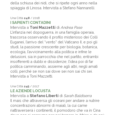
della schiusa dei nidi, che si ripete ogni anno nella
spiaggia di Linosa. Intervista a Stefano Nannarelli.
Una Città
248
/ 2018
I SAPIENTI CONTADINI
Intervista a
Toni Mazzetti
di
Andrea Pase
L’infanzia nel dopoguerra, in una famiglia operaia,
trascorsa osservando il profilo misterioso dei Colli
Euganei, l’arrivo del “vento” del Vaticano II, e poi gli
studi, la passione crescente per biologia, botanica,
ecologia, l’avvicinamento alla politica e infine le
delusioni, sia in parrocchia che nel partito, entrambi
insofferenti a dubbi e dissidenze; l’idea poi di far
politica camminando, assieme agli altri, negli amati
colli, perché se non sai dove sei non sai chi sei.
Intervista a Toni Mazzetti.
Una Città
245
/ 2017
LE AZIENDE LOCUSTA
Intervista a
Stefano Liberti
di
Sarah Baldiserra
Il mais che attraversa gli oceani per andare a nutrire
concentrazioni abnormi di maiali, la cui carne
riattraverserà i continenti, il pomodoro che va in Cina