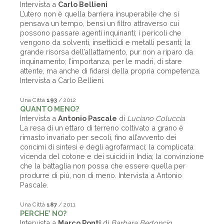
Intervista a
Carlo Bellieni
L’utero non è quella barriera insuperabile che si
pensava un tempo, bensì un filtro attraverso cui
possono passare agenti inquinanti; i pericoli che
vengono da solventi, insetticidi e metalli pesanti; la
grande risorsa dell’allattamento, pur non a riparo da
inquinamento; l’importanza, per le madri, di stare
attente, ma anche di fidarsi della propria competenza.
Intervista a Carlo Bellieni.
Una Città
193
/ 2012
QUANTO MENO?
Intervista a
Antonio Pascale
di
Luciano Coluccia
La resa di un ettaro di terreno coltivato a grano è
rimasto invariato per secoli, fino all’avvento dei
concimi di sintesi e degli agrofarmaci; la complicata
vicenda del cotone e dei suicidi in India; la convinzione
che la battaglia non possa che essere quella per
produrre di più, non di meno. Intervista a Antonio
Pascale.
Una Città
187
/ 2011
PERCHE’ NO?
Intervista a
Marco Ponti
di
Barbara Bertoncin