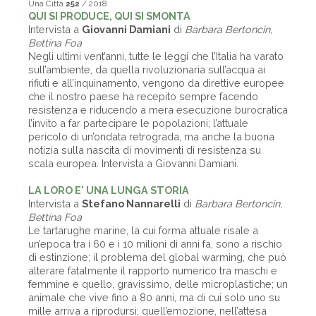
Una Città
252
/ 2018
QUI SI PRODUCE, QUI SI SMONTA
Intervista a
Giovanni Damiani
di
Barbara Bertoncin,
Bettina Foa
Negli ultimi vent’anni, tutte le leggi che l’Italia ha varato
sull’ambiente, da quella rivoluzionaria sull’acqua ai
rifiuti e all’inquinamento, vengono da direttive europee
che il nostro paese ha recepito sempre facendo
resistenza e riducendo a mera esecuzione burocratica
l’invito a far partecipare le popolazioni; l’attuale
pericolo di un’ondata retrograda, ma anche la buona
notizia sulla nascita di movimenti di resistenza su
scala europea. Intervista a Giovanni Damiani.
LA LORO E' UNA LUNGA STORIA
Intervista a
Stefano Nannarelli
di
Barbara Bertoncin,
Bettina Foa
Le tartarughe marine, la cui forma attuale risale a
un’epoca tra i 60 e i 10 milioni di anni fa, sono a rischio
di estinzione; il problema del global warming, che può
alterare fatalmente il rapporto numerico tra maschi e
femmine e quello, gravissimo, delle microplastiche; un
animale che vive fino a 80 anni, ma di cui solo uno su
mille arriva a riprodursi; quell’emozione, nell’attesa