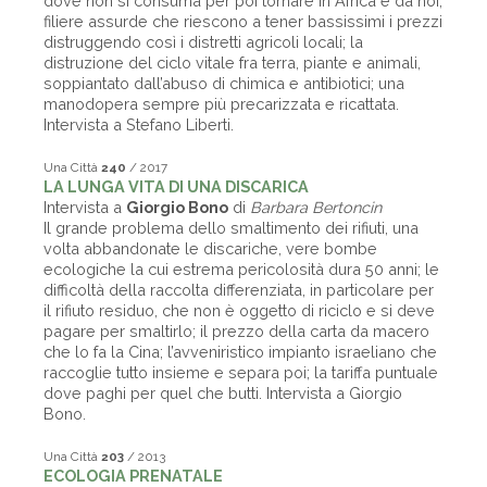
dove non si consuma per poi tornare in Africa e da noi;
filiere assurde che riescono a tener bassissimi i prezzi
distruggendo così i distretti agricoli locali; la
distruzione del ciclo vitale fra terra, piante e animali,
soppiantato dall’abuso di chimica e antibiotici; una
manodopera sempre più precarizzata e ricattata.
Intervista a Stefano Liberti.
Una Città
240
/ 2017
LA LUNGA VITA DI UNA DISCARICA
Intervista a
Giorgio Bono
di
Barbara Bertoncin
Il grande problema dello smaltimento dei rifiuti, una
volta abbandonate le discariche, vere bombe
ecologiche la cui estrema pericolosità dura 50 anni; le
difficoltà della raccolta differenziata, in particolare per
il rifiuto residuo, che non è oggetto di riciclo e si deve
pagare per smaltirlo; il prezzo della carta da macero
che lo fa la Cina; l’avveniristico impianto israeliano che
raccoglie tutto insieme e separa poi; la tariffa puntuale
dove paghi per quel che butti. Intervista a Giorgio
Bono.
Una Città
203
/ 2013
ECOLOGIA PRENATALE