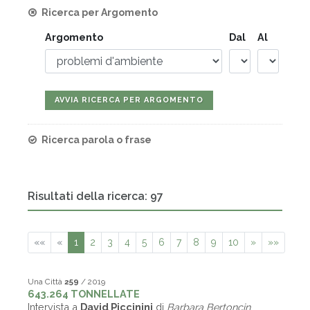
Ricerca per Argomento
Argomento
Dal
Al
Ricerca parola o frase
Risultati della ricerca: 97
««
«
1
2
3
4
5
6
7
8
9
10
»
»»
Una Città
259
/ 2019
643.264 TONNELLATE
Intervista a
David Piccinini
di
Barbara Bertoncin