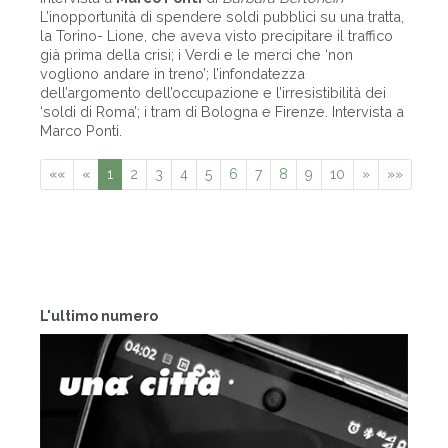
L’inopportunità di spendere soldi pubblici su una tratta,
la Torino- Lione, che aveva visto precipitare il traffico
già prima della crisi; i Verdi e le merci che ‘non
vogliono andare in treno’; l’infondatezza
dell’argomento dell’occupazione e l’irresistibilità dei
‘soldi di Roma’; i tram di Bologna e Firenze. Intervista a
Marco Ponti.
««
«
1
2
3
4
5
6
7
8
9
10
»
»»
L'ultimo numero