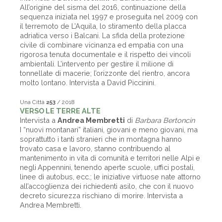
All’origine del sisma del 2016, continuazione della
sequenza iniziata nel 1997 e proseguita nel 2009 con
il terremoto de L’Aquila, lo stiramento della placca
adriatica verso i Balcani. La sfida della protezione
civile di combinare vicinanza ed empatia con una
rigorosa tenuta documentale e il rispetto dei vincoli
ambientali. L’intervento per gestire il milione di
tonnellate di macerie; l’orizzonte del rientro, ancora
molto lontano. Intervista a David Piccinini.
Una Città
253
/ 2018
VERSO LE TERRE ALTE
Intervista a
Andrea Membretti
di
Barbara Bertoncin
I “nuovi montanari” italiani, giovani e meno giovani, ma
soprattutto i tanti stranieri che in montagna hanno
trovato casa e lavoro, stanno contribuendo al
mantenimento in vita di comunità e territori nelle Alpi e
negli Appennini, tenendo aperte scuole, uffici postali,
linee di autobus, ecc.; le iniziative virtuose nate attorno
all’accoglienza dei richiedenti asilo, che con il nuovo
decreto sicurezza rischiano di morire. Intervista a
Andrea Membretti.