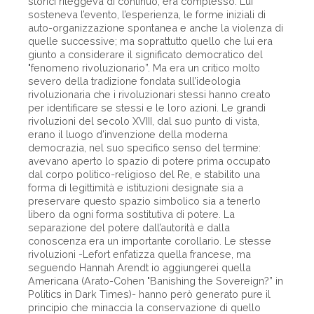
storici rileggeva di continuo, era complesso. Lui
sosteneva l’evento, l’esperienza, le forme iniziali di
auto-organizzazione spontanea e anche la violenza di
quelle successive; ma soprattutto quello che lui era
giunto a considerare il significato democratico del
"fenomeno rivoluzionario”. Ma era un critico molto
severo della tradizione fondata sull’ideologia
rivoluzionaria che i rivoluzionari stessi hanno creato
per identificare se stessi e le loro azioni. Le grandi
rivoluzioni del secolo XVIII, dal suo punto di vista,
erano il luogo d’invenzione della moderna
democrazia, nel suo specifico senso del termine:
avevano aperto lo spazio di potere prima occupato
dal corpo politico-religioso del Re, e stabilito una
forma di legittimità e istituzioni designate sia a
preservare questo spazio simbolico sia a tenerlo
libero da ogni forma sostitutiva di potere. La
separazione del potere dall’autorità e dalla
conoscenza era un importante corollario. Le stesse
rivoluzioni -Lefort enfatizza quella francese, ma
seguendo Hannah Arendt io aggiungerei quella
Americana (Arato-Cohen "Banishing the Sovereign?” in
Politics in Dark Times)- hanno però generato pure il
principio che minaccia la conservazione di quello