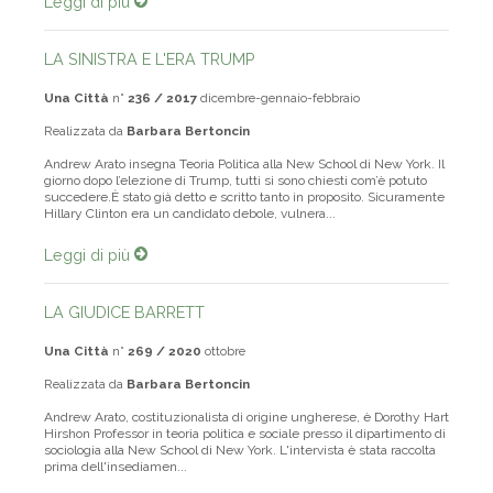
Leggi di più
LA SINISTRA E L'ERA TRUMP
Una Città
n°
236 / 2017
dicembre-gennaio-febbraio
Realizzata da
Barbara Bertoncin
Andrew Arato insegna Teoria Politica alla New School di New York. Il
giorno dopo l’elezione di Trump, tutti si sono chiesti com’è potuto
succedere.È stato già detto e scritto tanto in proposito. Sicuramente
Hillary Clinton era un candidato debole, vulnera...
Leggi di più
LA GIUDICE BARRETT
Una Città
n°
269 / 2020
ottobre
Realizzata da
Barbara Bertoncin
Andrew Arato, costituzionalista di origine ungherese, è Dorothy Hart
Hirshon Professor in teoria politica e sociale presso il dipartimento di
sociologia alla New School di New York. L'intervista è stata raccolta
prima dell'insediamen...