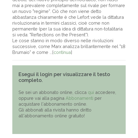
mai a prevalere completamente sul rivale per formare
un nuovo "regime”. Ciò che non viene detto
abbastanza chiaramente è che Lefort vede la dittatura
rivoluzionaria in termini classici, cioè come non
permanente (per la sua idea di dittatura non-totalitaria
si veda: "Reflections on the Present”).
Le cose stanno in modo diverso nelle rivoluzioni
successive, come Marx analizza brillantemente nel "18
Brumaio” e come ...[
continua
]
Esegui il login per visualizzare il testo
completo.
Se sei un abbonato online, clicca
qui
accedere,
oppure vai alla pagina
Abbonamenti
per
acquistare l'abbonamento online.
Gli abbonati alla rivista hanno diritto
all'abbonamento online gratuito!