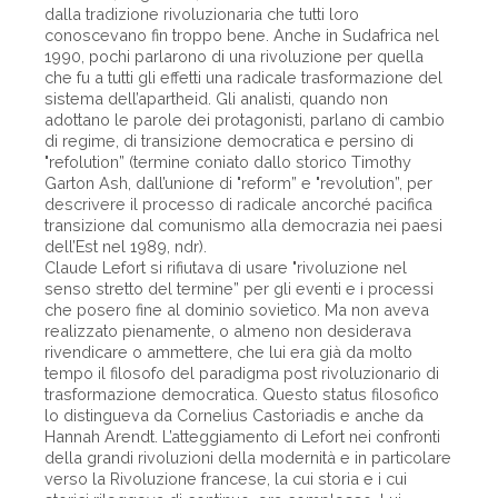
dalla tradizione rivoluzionaria che tutti loro
conoscevano fin troppo bene. Anche in Sudafrica nel
1990, pochi parlarono di una rivoluzione per quella
che fu a tutti gli effetti una radicale trasformazione del
sistema dell’apartheid. Gli analisti, quando non
adottano le parole dei protagonisti, parlano di cambio
di regime, di transizione democratica e persino di
"refolution” (termine coniato dallo storico Timothy
Garton Ash, dall’unione di "reform” e "revolution”, per
descrivere il processo di radicale ancorché pacifica
transizione dal comunismo alla democrazia nei paesi
dell’Est nel 1989, ndr).
Claude Lefort si rifiutava di usare "rivoluzione nel
senso stretto del termine” per gli eventi e i processi
che posero fine al dominio sovietico. Ma non aveva
realizzato pienamente, o almeno non desiderava
rivendicare o ammettere, che lui era già da molto
tempo il filosofo del paradigma post rivoluzionario di
trasformazione democratica. Questo status filosofico
lo distingueva da Cornelius Castoriadis e anche da
Hannah Arendt. L’atteggiamento di Lefort nei confronti
della grandi rivoluzioni della modernità e in particolare
verso la Rivoluzione francese, la cui storia e i cui