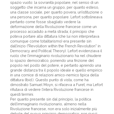
spazio vuoto: la sovranità popolare, nel senso di un
soggetto che incarna un gruppo, per quanto esteso,
una classe sociale, per quanto povera, un’istituzione o
una persona, per quanto popolare. Lefort sottolineava
pertanto come fosse sbagliato vedere la
deformazione della Rivoluzione francese come un
processo accaduto a metà strada; il principio che
poteva portare alla dittatura (che lui non interpretava
comunque come totalitarismo) era presente sin
dall’inizio ("Revolution within the French Revolution” in
Democracy and Political Theory). Lefort evidenziava il
ruolo che l’immaginario rivoluzionario ha nel chiudere
lo spazio democratico, ponendo una finzione del
popolo nel posto del potere, e pertanto aprendo una
grande distanza tra il popolo ideale e quello empirico
in una cornice di relazioni amico-nemico tipica della
dittatura (Ibid.). Questo punto di vista, come ha
dimostrato Samuel Moyn, si rifaceva a Furet, ma Lefort
rifiutava di vedere l’intera Rivoluzione francese in
questi termini.
Per quanto presente sin dal principio, la politica
dell’immaginario rivoluzionario, almeno nella
Rivoluzione francese, non era solo inizialmente più
debole del nuovo principio democratico; non riuscì