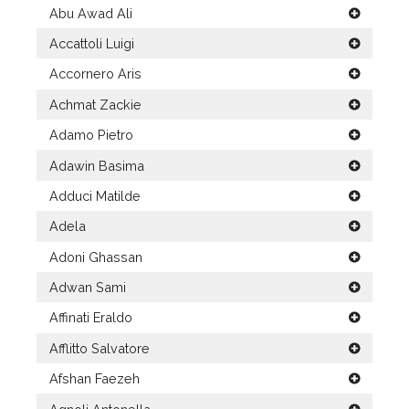
Abu Awad Ali
Accattoli Luigi
Accornero Aris
Achmat Zackie
Adamo Pietro
Adawin Basima
Adduci Matilde
Adela
Adoni Ghassan
Adwan Sami
Affinati Eraldo
Afflitto Salvatore
Afshan Faezeh