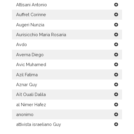
Attisani Antonio
Auffret Corinne
Augeri Nunzia
Aurisicchio Maria Rosaria
Avdo
Averna Diego
Avic Muhamed
Azil Fatima
Aznar Guy
Aït Ouali Dalila
al Nimer Hafez
anonimo
attivista israeliano Guy