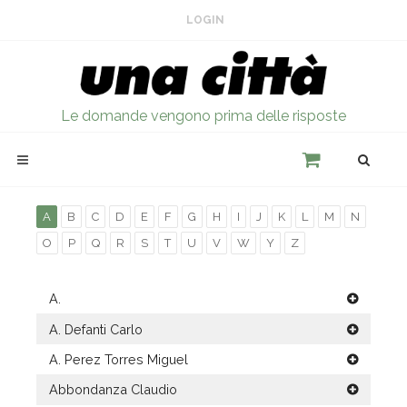
LOGIN
Le domande vengono prima delle risposte
A
B
C
D
E
F
G
H
I
J
K
L
M
N
O
P
Q
R
S
T
U
V
W
Y
Z
A.
A. Defanti Carlo
A. Perez Torres Miguel
Abbondanza Claudio