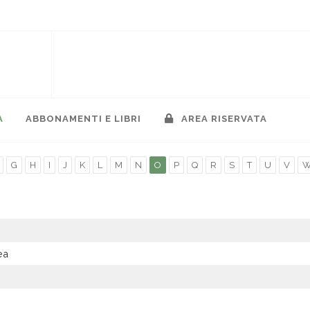
A
ABBONAMENTI E LIBRI
AREA RISERVATA
G
H
I
J
K
L
M
N
O
P
Q
R
S
T
U
V
ea