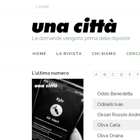
LOGIN
Le domande vengono prima delle risposte
HOME
LA RIVISTA
CHI SIAMO
CERC
L'ultimo numero
A
B
C
D
E
F
Oddo Benedetta
Odinelli Ivan
Oksari Rossini Andr
Oliva Carla
Oliva Oriana