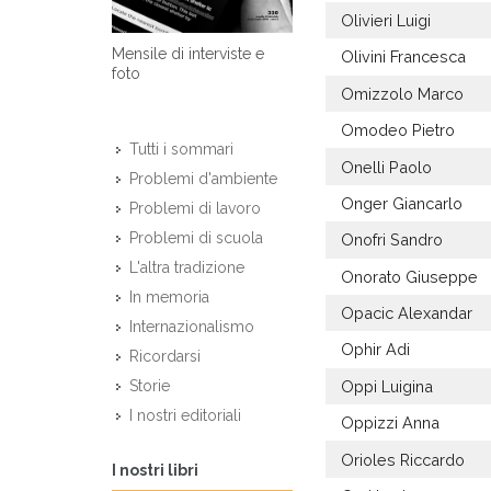
Olivieri Luigi
Mensile di interviste e
Olivini Francesca
foto
Omizzolo Marco
Omodeo Pietro
Tutti i sommari
Onelli Paolo
Problemi d'ambiente
Onger Giancarlo
Problemi di lavoro
Problemi di scuola
Onofri Sandro
L'altra tradizione
Onorato Giuseppe
In memoria
Opacic Alexandar
Internazionalismo
Ophir Adi
Ricordarsi
Oppi Luigina
Storie
I nostri editoriali
Oppizzi Anna
Orioles Riccardo
I nostri libri