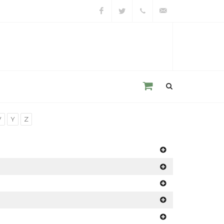
Facebook
Twitter
+39
unacitta@unacitta.o
0543
21422
W
Y
Z