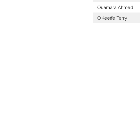
Ouamara Ahmed
O’Keeffe Terry