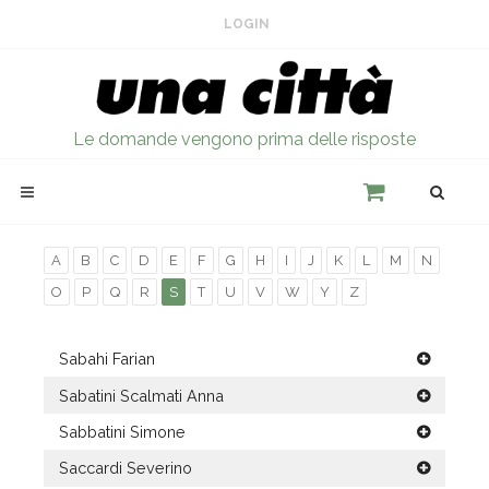
LOGIN
Le domande vengono prima delle risposte
A
B
C
D
E
F
G
H
I
J
K
L
M
N
O
P
Q
R
S
T
U
V
W
Y
Z
Sabahi Farian
Sabatini Scalmati Anna
Sabbatini Simone
Saccardi Severino