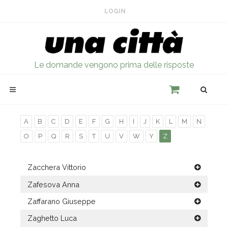
LOGIN
Le domande vengono prima delle risposte
A
B
C
D
E
F
G
H
I
J
K
L
M
N
O
P
Q
R
S
T
U
V
W
Y
Z
Zacchera Vittorio
Zafesova Anna
Zaffarano Giuseppe
Zaghetto Luca