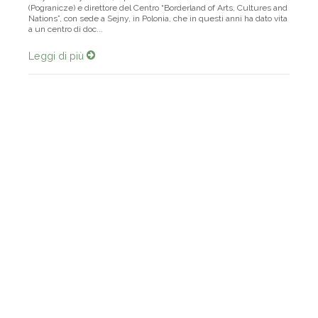
Krzysztof Czyzewski, è presidente della Fondazione “Borderland”
(Pogranicze) e direttore del Centro “Borderland of Arts, Cultures and
Nations”, con sede a Sejny, in Polonia, che in questi anni ha dato vita
a un centro di doc...
Leggi di più