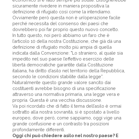
sicuramente rivedere in maniera propositiva la
definizione di rifugiato così come la intendiamo.
Ovviamente però questa non è un’operazione facile
perché necessita del consenso dei paesi che
dovrebbero poi far proprio questo nuovo concetto.
In tutto questo, noi però abbiamo un faro che è
l’articolo 10 della nostra Costituzione, che già dà una
definizione di rifugiato molto più ampia di quella
indicata dalla Convenzione: "Lo straniero, al quale sia
impedito nel suo paese l’effettivo esercizio delle
libertà democratiche garantite dalla Costituzione
italiana, ha diritto d’asilo nel territorio della Repubblica,
secondo le condizioni stabilite dalla legge”.
Naturalmente questo grande valore sancito dai
costituenti avrebbe bisogno di una specificazione
attraverso una normativa primaria, una legge vera e
propria. Questa è una vecchia discussione.
Va poi ricordato che di fatto il tema dell’asilo è ormai
sottratto alla nostra sovranità, si è spostato a livello
europeo, dove però, come sappiamo, oggi vige una
grande confusione e un contrasto tra posizioni
profondamente differenti.
Oggi chi può chiedere asilo nel nostro paese? E