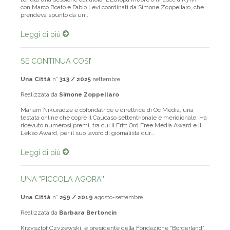
tenuta una sessione dal titolo “L’Europa muore o rinasce a Kyiv?”
con Marco Boato e Fabio Levi coordinati da Simone Zoppellaro, che
prendeva spunto da un...
Leggi di più
SE CONTINUA COSI’
Una Città
n°
313 / 2025
settembre
Realizzata da
Simone Zoppellaro
Mariam Nikuradze è cofondatrice e direttrice di Oc Media, una
testata online che copre il Caucaso settentrionale e meridionale. Ha
ricevuto numerosi premi, tra cui il Fritt Ord Free Media Award e il
Lekso Award, per il suo lavoro di giornalista dur...
Leggi di più
UNA "PICCOLA AGORA'"
Una Città
n°
259 / 2019
agosto-settembre
Realizzata da
Barbara Bertoncin