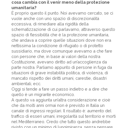
cosa cambia con il venir meno della protezione
umanitaria?
È proprio questo il punto. Noi avevamo cercato, se ci
vuole anche con uno spazio di discrezionalità
eccessiva, di rimediare alla rigidità della
schematizzazione di cui parlavamo, attraverso questo
spazio di flessibilità che è la protezione umanitaria,
che andava a coprire quelle situazioni dove non era
nettissima la condizione di rifugiato o di protetto
sussidiario, ma dove comunque avevamo a che fare
con persone che, in base ai valori della nostra
Costituzione, avevano diritto ad un’accoglienza da
parte nostra. Parliamo appunto di persone in fuga da
situazioni di grave instabilità politica, di violenza, di
mancato rispetto dei diritti umani, carestie, disastri
ambientali, ecc.
Oggi si tende a fare un passo indietro e a dire che
quello è un migrante economico.
A questo va aggiunta un’altra considerazione e cioè
che da molti anni ormai non è previsto in Italia un
canale di ingressi regolari. Il risultato è: aumento del
traffico di esseri umani, irregolarità sul territorio e morti
nel Mediterraneo. Credo che tutto questo andrebbe
rivisto con un minimo di lungimiranza, senza pensare