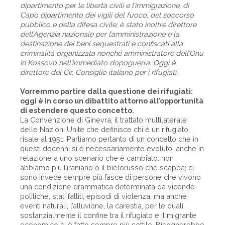
dipartimento per le libertà civili e l’immigrazione, di
Capo dipartimento dei vigili del fuoco, del soccorso
pubblico e della difesa civile; è stato inoltre direttore
dell’Agenzia nazionale per l’amministrazione e la
destinazione dei beni sequestrati e confiscati alla
criminalità organizzata nonché amministratore dell’Onu
in Kossovo nell’immediato dopoguerra. Oggi è
direttore del Cir, Consiglio italiano per i rifugiati.
Vorremmo partire dalla questione dei rifugiati:
oggi è in corso un dibattito attorno all’opportunità
di estendere questo concetto.
La Convenzione di Ginevra, il trattato multilaterale
delle Nazioni Unite che definisce chi è un rifugiato,
risale al 1951. Parliamo pertanto di un concetto che in
questi decenni si è necessariamente evoluto, anche in
relazione a uno scenario che è cambiato: non
abbiamo più l’iraniano o il bielorusso che scappa; ci
sono invece sempre più fasce di persone che vivono
una condizione drammatica determinata da vicende
politiche, stati falliti, episodi di violenza, ma anche
eventi naturali, l’alluvione, la carestia, per le quali
sostanzialmente il confine tra il rifugiato e il migrante
economico si è fatto sempre più sottile. Bisognerebbe