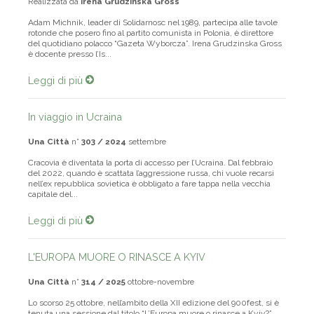
Realizzata da
Irena Grudzinska Gross
Adam Michnik, leader di Solidarnosc nel 1989, partecipa alle tavole
rotonde che posero fino al partito comunista in Polonia, è direttore
del quotidiano polacco “Gazeta Wyborcza”. Irena Grudzinska Gross
è docente presso l’Is...
Leggi di più
In viaggio in Ucraina
Una Città
n°
303 / 2024
settembre
Cracovia è diventata la porta di accesso per l’Ucraina. Dal febbraio
del 2022, quando è scattata l’aggressione russa, chi vuole recarsi
nell’ex repubblica sovietica è obbligato a fare tappa nella vecchia
capitale del...
Leggi di più
L'EUROPA MUORE O RINASCE A KYIV
Una Città
n°
314 / 2025
ottobre-novembre
Lo scorso 25 ottobre, nell’ambito della XII edizione del 900fest, si è