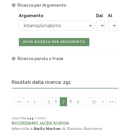
Ricerca per Argomento
Argomento
Dal
Al
Ricerca parola o frase
Risultati della ricerca: 291
««
«
1
...
5
6
7
8
9
...
30
»
»»
Una Città
144
/ 2007
RICORDIAMO JACEK KURON
Intervista a
Nelly Norton
di
Barbara Bertoncin