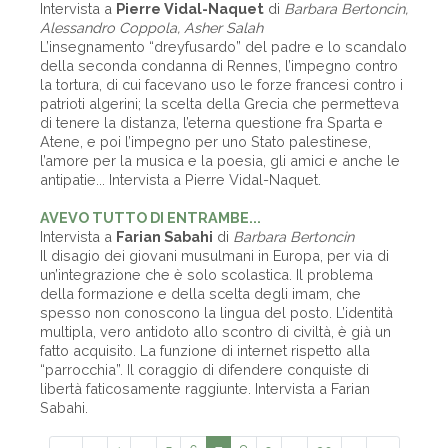
Intervista a
Pierre Vidal-Naquet
di
Barbara Bertoncin,
Alessandro Coppola, Asher Salah
L’insegnamento “dreyfusardo” del padre e lo scandalo
della seconda condanna di Rennes, l’impegno contro
la tortura, di cui facevano uso le forze francesi contro i
patrioti algerini; la scelta della Grecia che permetteva
di tenere la distanza, l’eterna questione fra Sparta e
Atene, e poi l’impegno per uno Stato palestinese,
l’amore per la musica e la poesia, gli amici e anche le
antipatie... Intervista a Pierre Vidal-Naquet.
AVEVO TUTTO DI ENTRAMBE...
Intervista a
Farian Sabahi
di
Barbara Bertoncin
Il disagio dei giovani musulmani in Europa, per via di
un’integrazione che è solo scolastica. Il problema
della formazione e della scelta degli imam, che
spesso non conoscono la lingua del posto. L’identità
multipla, vero antidoto allo scontro di civiltà, è già un
fatto acquisito. La funzione di internet rispetto alla
“parrocchia”. Il coraggio di difendere conquiste di
libertà faticosamente raggiunte. Intervista a Farian
Sabahi.