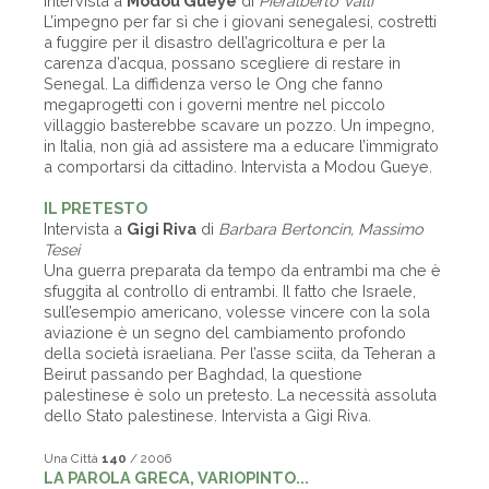
Intervista a
Modou Gueye
di
Pieralberto Valli
L’impegno per far sì che i giovani senegalesi, costretti
a fuggire per il disastro dell’agricoltura e per la
carenza d’acqua, possano scegliere di restare in
Senegal. La diffidenza verso le Ong che fanno
megaprogetti con i governi mentre nel piccolo
villaggio basterebbe scavare un pozzo. Un impegno,
in Italia, non già ad assistere ma a educare l’immigrato
a comportarsi da cittadino. Intervista a Modou Gueye.
IL PRETESTO
Intervista a
Gigi Riva
di
Barbara Bertoncin, Massimo
Tesei
Una guerra preparata da tempo da entrambi ma che è
sfuggita al controllo di entrambi. Il fatto che Israele,
sull’esempio americano, volesse vincere con la sola
aviazione è un segno del cambiamento profondo
della società israeliana. Per l’asse sciita, da Teheran a
Beirut passando per Baghdad, la questione
palestinese è solo un pretesto. La necessità assoluta
dello Stato palestinese. Intervista a Gigi Riva.
Una Città
140
/ 2006
LA PAROLA GRECA, VARIOPINTO...