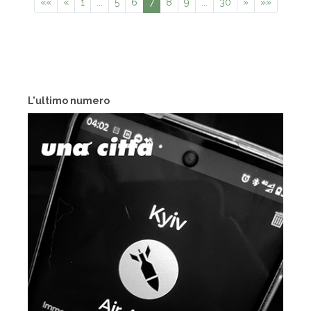
««
«
1
...
5
6
7
8
9
...
30
»
»»
L'ultimo numero