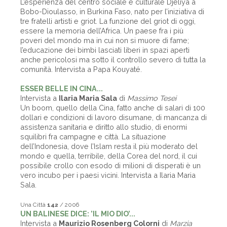
L’esperienza del centro sociale e culturale Djeliya a
Bobo-Dioulasso, in Burkina Faso, nato per l’iniziativa di
tre fratelli artisti e griot. La funzione del griot di oggi,
essere la memoria dell’Africa. Un paese fra i più
poveri del mondo ma in cui non si muore di fame;
l’educazione dei bimbi lasciati liberi in spazi aperti
anche pericolosi ma sotto il controllo severo di tutta la
comunità. Intervista a Papa Kouyaté.
ESSER BELLE IN CINA...
Intervista a
Ilaria Maria Sala
di
Massimo Tesei
Un boom, quello della Cina, fatto anche di salari di 100
dollari e condizioni di lavoro disumane, di mancanza di
assistenza sanitaria e diritto allo studio, di enormi
squilibri fra campagne e città. La situazione
dell’Indonesia, dove l’Islam resta il più moderato del
mondo e quella, terribile, della Corea del nord, il cui
possibile crollo con esodo di milioni di disperati è un
vero incubo per i paesi vicini. Intervista a Ilaria Maria
Sala.
Una Città
142
/ 2006
UN BALINESE DICE: ’IL MIO DIO’...
Intervista a
Maurizio Rosenberg Colorni
di
Marzia