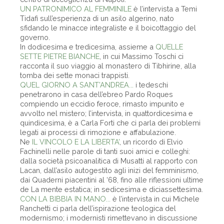
UN PATRONIMICO AL FEMMINILE
è l’intervista a Temi
Tidafi sull’esperienza di un asilo algerino, nato
sfidando le minacce integraliste e il boicottaggio del
governo.
In dodicesima e tredicesima, assieme a
QUELLE
SETTE PIETRE BIANCHE
, in cui Massimo Toschi ci
racconta il suo viaggio al monastero di Tibhirine, alla
tomba dei sette monaci trappisti.
QUEL GIORNO A SANT’ANDREA...
i tedeschi
penetrarono in casa dell’ebreo Pardo Roques
compiendo un eccidio feroce, rimasto impunito e
avvolto nel mistero; l’intervista, in quattordicesima e
quindicesima, è a Carla Forti che ci parla dei problemi
legati ai processi di rimozione e affabulazione.
Ne
IL VINCOLO E LA LIBERTA’
, un ricordo di Elvio
Fachinelli nelle parole di tanti suoi amici e colleghi:
dalla società psicoanalitica di Musatti al rapporto con
Lacan, dall’asilo autogestito agli inizi del femminismo,
dai Quaderni piacentini al ‘68, fino alle riflessioni ultime
de La mente estatica; in sedicesima e diciassettesima.
CON LA BIBBIA IN MANO...
è l’intervista in cui Michele
Ranchetti ci parla dell’ispirazione teologica del
modernismo; i modernisti rimettevano in discussione