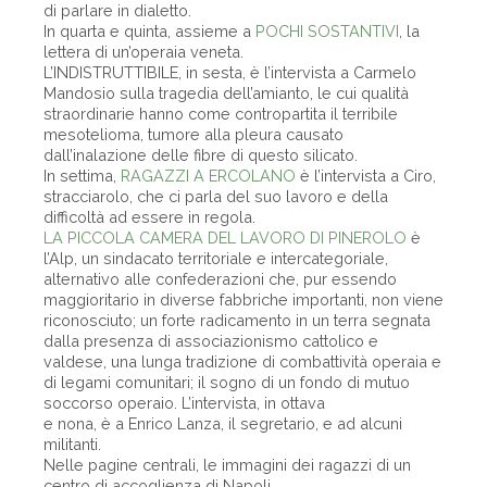
di parlare in dialetto.
In quarta e quinta, assieme a
POCHI SOSTANTIVI
, la
lettera di un’operaia veneta.
L’INDISTRUTTIBILE, in sesta, è l’intervista a Carmelo
Mandosio sulla tragedia dell’amianto, le cui qualità
straordinarie hanno come contropartita il terribile
mesotelioma, tumore alla pleura causato
dall’inalazione delle fibre di questo silicato.
In settima,
RAGAZZI A ERCOLANO
è l’intervista a Ciro,
stracciarolo, che ci parla del suo lavoro e della
difficoltà ad essere in regola.
LA PICCOLA CAMERA DEL LAVORO DI PINEROLO
è
l’Alp, un sindacato territoriale e intercategoriale,
alternativo alle confederazioni che, pur essendo
maggioritario in diverse fabbriche importanti, non viene
riconosciuto; un forte radicamento in un terra segnata
dalla presenza di associazionismo cattolico e
valdese, una lunga tradizione di combattività operaia e
di legami comunitari; il sogno di un fondo di mutuo
soccorso operaio. L’intervista, in ottava
e nona, è a Enrico Lanza, il segretario, e ad alcuni
militanti.
Nelle pagine centrali, le immagini dei ragazzi di un
centro di accoglienza di Napoli.