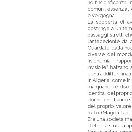
nell’insignificanza
comuni, essenziali
e vergogna.
La scoperta di av
costringe a un tem
passaggi stretti c
l’antecedente da cui
Guardate dalla nuo
diverse del mondo
fisionomia, i rappo
invisibile”, balzan
contraddittori final
In Algeria, come in
ma quando è disocc
identità, del propr
donne che hanno s
del proprio valor
tutto. (Magda Taron
Era una società ma
dietro la stufa a r