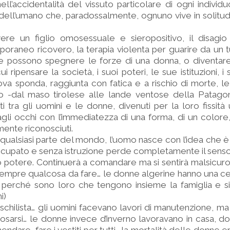
, nell’accidentalità del vissuto particolare di ogni indivi
 dell’umano che, paradossalmente, ognuno vive in solitu
ere un figlio omosessuale e sieropositivo, il disagio
poraneo ricovero, la terapia violenta per guarire da un 
he possono spegnere le forze di una donna, o diventare,
 ripensare la società, i suoi poteri, le sue istituzioni, i 
va sponda, raggiunta con fatica e a rischio di morte, l
 -dal maso tirolese alle lande ventose della Patago
rti tra gli uomini e le donne, divenuti per la loro fissit
o agli occhi con l’immediatezza di una forma, di un colore
mente riconosciuti.
 qualsiasi parte del mondo, l’uomo nasce con l’idea che è 
upato e senza istruzione perde completamente il senso 
io potere. Con­tinuerà a comandare ma si sentirà malsicuro
empre qualcosa da fare… le donne algerine hanno una ce
e perché sono loro che tengono insieme la famiglia e s
i)
schilista… gli uomini facevano lavori di manutenzione, m
iposarsi… le donne invece d’inverno lavoravano in casa, do