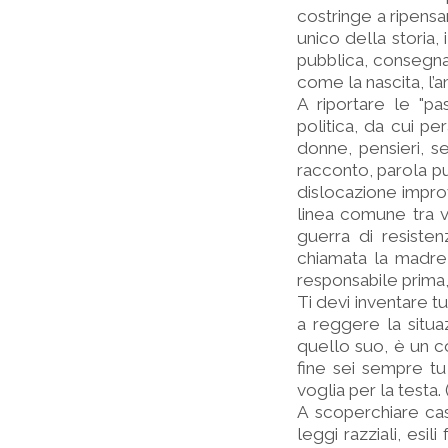
costringe a ripensar
unico della storia, 
pubblica, consegnan
come la nascita, l’
A riportare le "pas
politica, da cui p
donne, pensieri, s
racconto, parola pu
dislocazione improv
linea comune tra vit
guerra di resistenz
chiamata la madre d
responsabile prima, 
Ti devi inventare tut
a reggere la situa
quello suo, è un co
fine sei sempre t
voglia per la testa
A scoperchiare cas
leggi razziali, esi