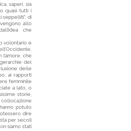
a, saperi, sia
 quasi tutti i
seppelliti”, di
a, vengono allo
dall’idea che
.
no volontario e
ll’Occidente,
n l’amore, che
, gerarchie del
clusione delle
o, ai rapporti
pere femminile
ciate a lato, o
ssime storie,
a collocazione
 hanno potuto
 potessero dire
sta per secoli
non siamo stati