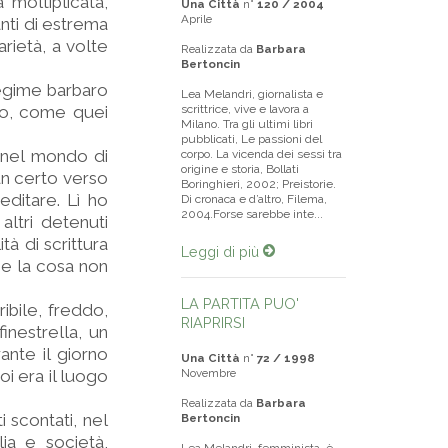
 moltiplicata,
Una Città
n°
120 / 2004
Aprile
nti di estrema
arietà, a volte
Realizzata da
Barbara
Bertoncin
 regime barbaro
Lea Melandri, giornalista e
to, come quei
scrittrice, vive e lavora a
Milano. Tra gli ultimi libri
pubblicati, Le passioni del
 nel mondo di
corpo. La vicenda dei sessi tra
origine e storia, Bollati
un certo verso
Boringhieri, 2002; Preistorie.
editare. Lì ho
Di cronaca e d’altro, Filema,
2004.Forse sarebbe inte...
ltri detenuti
à di scrittura
Leggi di più
he la cosa non
LA PARTITA PUO'
ibile, freddo,
RIAPRIRSI
nestrella, un
ante il giorno
Una Città
n°
72 / 1998
oi era il luogo
Novembre
Realizzata da
Barbara
i scontati, nel
Bertoncin
lia e società,