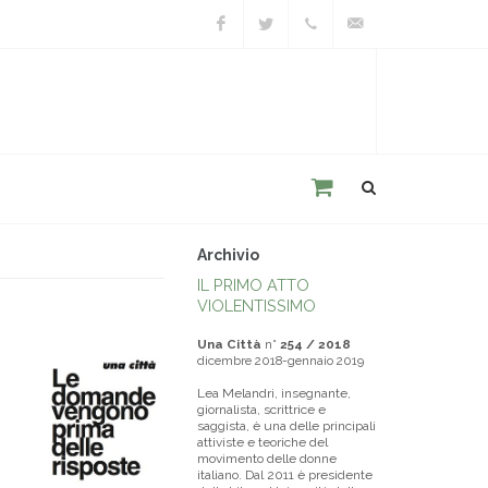
Facebook
Twitter
+39
unacitta@unacitta.o
0543
21422
Archivio
IL PRIMO ATTO
VIOLENTISSIMO
Una Città
n°
254 / 2018
dicembre 2018-gennaio 2019
Lea Melandri, insegnante,
giornalista, scrittrice e
saggista, è una delle principali
attiviste e teoriche del
movimento delle donne
italiano. Dal 2011 è presidente