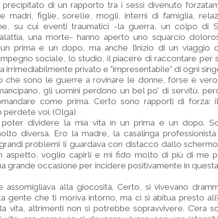
precipitato di un rapporto tra i sessi divenuto forzatam
adri, figlie, sorelle, mogli, interni di famiglia, relazi
me, su cui eventi traumatici -la guerra, un colpo di S
malattia, una morte- hanno aperto uno squarcio doloros
un prima e un dopo, ma anche l’inizio di un viaggio
 l’impegno sociale, lo studio, il piacere di raccontare per
 irrimediabilmente privato e "impresentabile” di ogni singo
no che sono le guerre a rovinare le donne, forse è ver
ancipano, gli uomini perdono un bel po’ di servitù, pe
mandare come prima. Certo sono rapporti di forza: i
 perdete voi. (Olga)
poter dividere la mia vita in un prima e un dopo. S
olto diversa. Ero la madre, la casalinga professionist
 grandi problemi li guardava con distacco dallo schermo,
aspetto, voglio capirli e mi fido molto di più di me p
 una grande occasione per incidere positivamente in questa
e assomigliava alla giocosità. Certo, si vivevano dram
nta gente che ti moriva intorno, ma ci si abitua presto all
la vita, altrimenti non si potrebbe sopravvivere. C’era s