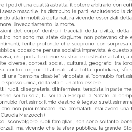
e i poli di una dualità astratta, il potere arbitrario con cui 
il sesso maschile, ha distribuito le parti, escludendo la d
do alla immobilità della natura vicende essenziali della
amore, l’invecchiamento, la morte.
sioni del corpo” dentro i tracciati della civiltà, della 
eraltro non sono mai state disgiunte, non potevano che 
entimenti, ferite profonde che scoprono con sorpresa d
bblica, occasione per una socialità imprevista. è questo 
visa, che porta le donne su strade destinate ad altri, a
e diverse, contesti sociali, culturali, geografici tra loro
a contro regimi dittatoriali, alla lotta quotidiana, sfib
i una "bambina disabile”, vincolata al "connubio fortiss
e spesso unica, della vita di un altro essere.
ti i ruoli, di segretaria, di infermiera, terapista, in parte m
zione sei tu sola, tu sei là a Pasqua, a Natale, al com
nnubio fortissimo; il mio destino è legato strettissimamen
u che non puoi mancare, mai ammalarti, mai avere una f
. (Claudia Marzocchi)
e, sconvolgere ruoli famigliari, non sono soltanto bom
li forzati, ma vicende che la sfera pubblica, la grande Sto