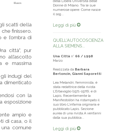
della Libera Università delle
Donne di Milano. Tra le sue
numerose opere: Come nasce
il sog...
li scatti della
Leggi di più
 che finissero.
o e l’ombra di
QUELL'AUTOCOSCIENZA
ALLA SIEMENS...
a città”, pur
o all’ascolto
Una Città
n°
66 / 1998
Marzo
za e massima
Realizzata da
Barbara
Bertoncin, Gianni Saporetti
gli indugi del
va dimenticato
Lea Melandri, femminista, è
stata redattrice della rivista
L’Erbavoglio (1971-1976), e di
endosi con la
Lapis. Recentemente la
Manifestolibri ha ristampato il
na esposizione
suo libro L’infamia originaria e
pubblicato Lapis. Sezione
aurea di una rivista.A vent’anni
amente ampio e
dalla sua pubblica...
 di casa, o il
so una comune
Leggi di più