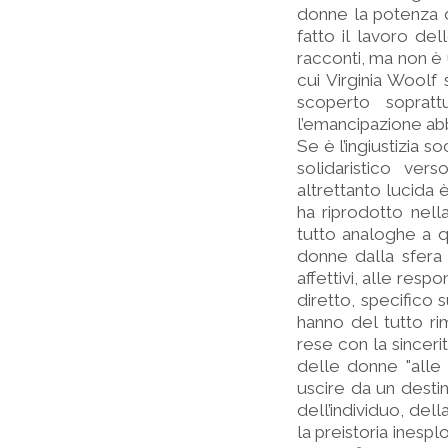
donne la potenza di
fatto il lavoro del
racconti, ma non è u
cui Virginia Woolf 
scoperto sopratt
l’emancipazione abb
Se è l’ingiustizia s
solidaristico vers
altrettanto lucida 
ha riprodotto nella
tutto analoghe a q
donne dalla sfera p
affettivi, alle res
diretto, specifico s
hanno del tutto r
rese con la sinceri
delle donne "alle 
uscire da un destin
dell’individuo, del
la preistoria inespl