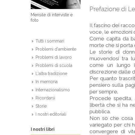
Prefazione di Le
Mensile di interviste e
foto
Il fascino dei racc
voce, le emozioni d
Come capita da bamb
Tutti i sommari
morte che si porta 
Problemi d'ambiente
Le storie di donne
Problemi di lavoro
muovendosi tra luo
come un lungo i
Problemi di scuola
discrezione dalle 
L'altra tradizione
Per quanto trascrit
In memoria
pensiero sulla pagi
Internazionalismo
per sempre.
Procede spedita, 
Ricordarsi
libertà che si ha n
Storie
pubblica.
I nostri editoriali
Non so che cosa mi
variegato per chi h
I nostri libri
convergere di vit