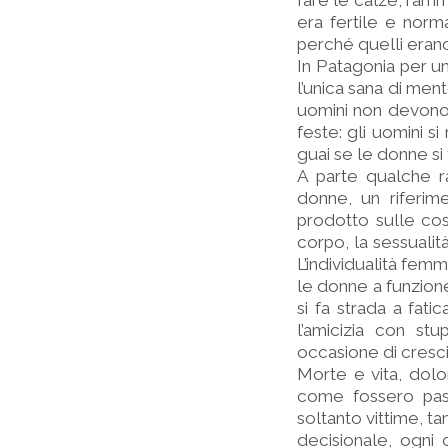
fare le calze, ramme
era fertile e norm
perché quelli erano
In Patagonia per un 
l’unica sana di men
uomini non devono 
feste: gli uomini si
guai se le donne si
A parte qualche r
donne, un riferime
prodotto sulle cos
corpo, la sessualità
L’individualità femm
le donne a funzione
si fa strada a fati
l’amicizia con st
occasione di cresci
Morte e vita, dolo
come fossero pass
soltanto vittime, t
decisionale, ogni c