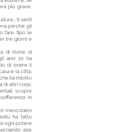
a altissima, se
era più grave,
lture… ti senti
 ma perché gli
fare, tipo le
er tre giorni e
 di storie di
li anni 70 ha
o di vivere il
asa e la città.
 che ha ridotto
di altri corpi,
rentali, scopre
sofferenza in
e si mescolano
vitù ha fatto
ssi ogni potere
lasciando alle