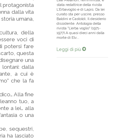
Lea Melandri, femminista, è
il protagonista
stata redattrice della rivista
L’Erbavoglio e di Lapis. Da lei
onna dalla vita
curato sta per uscire, presso
 storia umana,
Baldini e Castoldi, Il desiderio
dissidente. Antologia della
rivista "L’erba voglio" (1971-
cultura, della
1977).A quasi dieci anni dalla
morte di Elv...
essere voci di
i potersi fare
Leggi di più
scarto, questa
 disegnare una
 lontani: dalla
rante, a cui è
imo” che la fa
edico… Alla fine
pleanno tuo, a
te a lei… alla
antasia o una
be, sequestri,
ria ha lasciato