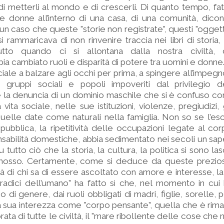
 metterli al mondo e di crescerli. Di quanto tempo, fatic
le donne all’interno di una casa, di una comunità, dicono
n caso che queste "storie non registrate”, questi "oggetti 
si rammaricava di non rinvenire traccia nei libri di stori
utto quando ci si allontana dalla nostra civiltà, 
ia cambiato ruoli e disparità di potere tra uomini e donne
ociale a balzare agli occhi per prima, a spingere all’impeg
o gruppi sociali e popoli impoveriti dal privilegio de
è la denuncia di un dominio maschile che si è confuso co
 vita sociale, nelle sue istituzioni, violenze, pregiudizi
uelle date come naturali nella famiglia. Non so se l’es
ubblica, la ripetitività delle occupazioni legate al corp
ponsabilità domestiche, abbia sedimentato nei secoli un sa
u tutto ciò che la storia, la cultura, la politica si sono las
imosso. Certamente, come si deduce da queste preziosi
tà di chi sa di essere ascoltato con amore e interesse, l
radici dell’umano” ha fatto sì che, nel momento in cui
o di genere, dai ruoli obbligati di madri, figlie, sorelle,
la sua interezza come "corpo pensante”, quella che è rima
orata di tutte le civiltà, il "mare ribollente delle cose che 