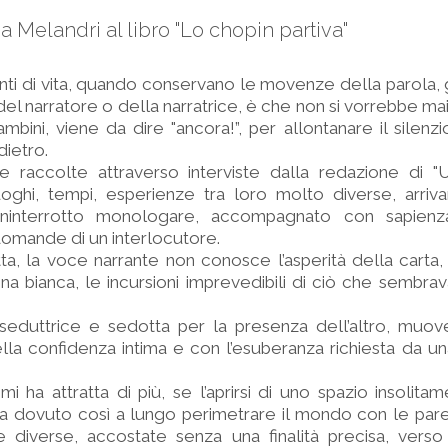
a Melandri al libro "Lo chopin partiva"
onti di vita, quando conservano le movenze della parola, g
el narratore o della narratrice, è che non si vorrebbe mai
ini, viene da dire "ancora!”, per allontanare il silenzi
dietro.
 raccolte attraverso interviste dalla redazione di "Un
ghi, tempi, esperienze tra loro molto diverse, arrivan
ninterrotto monologare, accompagnato con sapien
domande di un interlocutore.
ta, la voce narrante non conosce l’asperità della carta, 
na bianca, le incursioni imprevedibili di ciò che sembra
seduttrice e sedotta per la presenza dell’altro, muov
ella confidenza intima e con l’esuberanza richiesta da u
 ha attratta di più, se l’aprirsi di uno spazio insolit
a dovuto così a lungo perimetrare il mondo con le pareti
e diverse, accostate senza una finalità precisa, ver