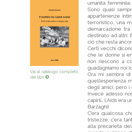
umanità femminile, 
Sono quasi sempre m
appartenenze inti
terroristico, una 
demarcazione tra 
destinato ad altri:
ciò che resta ancora
Certi vecchi dico
che le donne si em
non riescono a co
guadagniamo noi lo
Ora mi sembra di 
Vai al catalogo completo
dei libri
quell’esperienza m
degli amici, però i
Invece adesso non 
capirli… L’Aids era
Barzaghi)
C’era qualcosa ch
tristezze, c’era ta
alla precarietà del