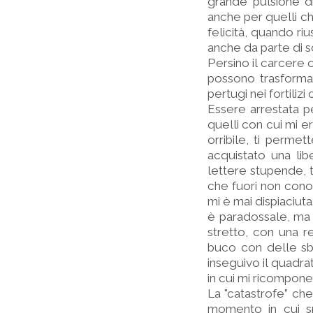
grande pulsione di
anche per quelli c
felicità, quando ri
anche da parte di sc
Persino il carcere o
possono trasforma
pertugi nei fortiliz
Essere arrestata 
quelli con cui mi e
orribile, ti perme
acquistato una lib
lettere stupende, 
che fuori non cono
mi è mai dispiaciuta.
è paradossale, ma h
stretto, con una r
buco con delle sba
inseguivo il quadra
in cui mi ricompone
La "catastrofe” che
momento in cui spo