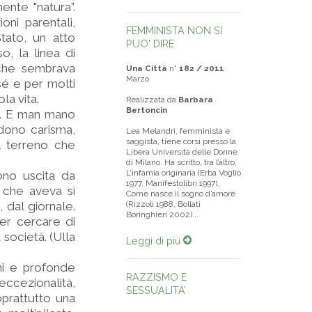
ente "natura”.
oni parentali,
FEMMINISTA NON SI
tato, un atto
PUO' DIRE
o, la linea di
 che sembrava
Una Città
n°
182 / 2011
Marzo
 sé e per molti
la vita.
Realizzata da
Barbara
Bertoncin
o. E man mano
rdono carisma,
Lea Melandri, femminista e
saggista, tiene corsi presso la
l terreno che
Libera Università delle Donne
di Milano. Ha scritto, tra l’altro,
L’infamia originaria (Erba Voglio
ono uscita da
1977, Manifestolibri 1997),
a che aveva sì
Come nasce il sogno d’amore
 dal giornale.
(Rizzoli 1988, Bollati
Boringhieri 2002)...
er cercare di
 società. (Ulla
Leggi di più
mi e profonde
RAZZISMO E
’eccezionalità,
SESSUALITA’
oprattutto una