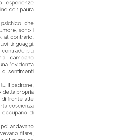
duo, esperienze
dine con paura
 psichico che
tumore, sono i
 al contrario,
suoi linguaggi.
e contrade più
nia- cambiano
à una "evidenza
, di sentimenti
lui il padrone,
della propria
 di fronte alle
rta coscienza
i occupano di
a poi andavano
vevano filare,