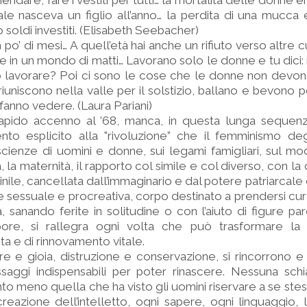
ndare, fare i vestiti per tutti… la mortalità delle donne er
ale nasceva un figlio all’anno… la perdita di una mucca 
 soldi investiti. (Elisabeth Seebacher)
po’ di mesi… A quell’età hai anche un rifiuto verso altre cu
te in un mondo di matti… Lavorano solo le donne e tu dici:
lavorare? Poi ci sono le cose che le donne non devono 
 riuniscono nella valle per il solstizio, ballano e bevono p
 fanno vedere. (Laura Pariani)
apido accenno al ’68, manca, in questa lunga sequenza
nto esplicito alla "rivoluzione” che il femminismo deg
cienze di uomini e donne, sui legami famigliari, sul mod
, la maternità, il rapporto col simile e col diverso, con la c
inile, cancellata dall’immaginario e dal potere patriarcale
 sessuale e procreativa, corpo destinato a prendersi cura 
ca, sanando ferite in solitudine o con l’aiuto di figure pa
upore, si rallegra ogni volta che può trasformare la 
ta e di rinnovamento vitale.
re e gioia, distruzione e conservazione, si rincorrono 
aggi indispensabili per poter rinascere. Nessuna schia
anto meno quella che ha visto gli uomini riservare a se ste
reazione dell’intelletto, ogni sapere, ogni linguaggio, 