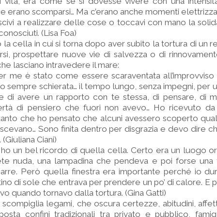
 vita, era come se si dovesse vivere con una intensità
he erano scomparsi… Ma c’erano anche momenti elettrizza
uscivi a realizzare delle cose o toccavi con mano la solid
onosciuti. (Lisa Foa)
 la cella in cui si torna dopo aver subito la tortura di un
rsi, prospettare nuove vie di salvezza o di rinnovamen
i che lasciano intravedere il mare:
per me è stato come essere scaraventata all’improvviso
ro sempre schierata… il tempo lungo, senza impegni, per 
tte di avere un rapporto con te stessa, di pensare, di m
ertà di pensiero che fuori non avevo… Ho ricevuto da a
tanto che ho pensato che alcuni avessero scoperto qualit
scevano… Sono finita dentro per disgrazia e devo dire c
 (Giuliana Ciani)
o un bel ricordo di quella cella. Certo era un luogo orr
ete nuda, una lampadina che pendeva e poi forse una fi
rre. Però quella finestra era importante perché io dur
tino di sole che entrava per prendere un po’ di calore. E p
vo quando tornavo dalla tortura. (Gina Gatti)
 scompiglia legami, che oscura certezze, abitudini, affett
sta confini tradizionali tra privato e pubblico, famig