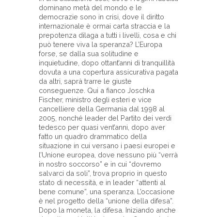
dominano metà del mondo e le
democrazie sono in crisi, dove il diritto
internazionale è ormai carta straccia e la
prepotenza dilaga a tutti i livelli, cosa e chi
può tenere viva la speranza? L’Europa
forse, se dalla sua solitudine e
inquietudine, dopo ottant’anni di tranquillità
dovuta a una copertura assicurativa pagata
da altri, saprà trarre le giuste
conseguenze. Qui a fianco Joschka
Fischer, ministro degli esteri e vice
cancelliere della Germania dal 1998 al
2005, nonché leader del Partito dei verdi
tedesco per quasi vent’anni, dopo aver
fatto un quadro drammatico della
situazione in cui versano i paesi europei e
l’Unione europea, dove nessuno più “verrà
in nostro soccorso” e in cui “dovremo
salvarci da soli”, trova proprio in questo
stato di necessità, e in leader “attenti al
bene comune”, una speranza. L’occasione
è nel progetto della “unione della difesa”.
Dopo la moneta, la difesa. Iniziando anche