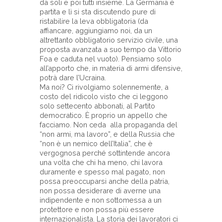
da soli e poi tutti insieme. La Germania è
partita e lì si sta discutendo pure di
ristabilire la leva obbligatoria (da
affiancare, aggiungiamo noi, da un
altrettanto obbligatorio servizio civile, una
proposta avanzata a suo tempo da Vittorio
Foa e caduta nel vuoto). Pensiamo solo
all’apporto che, in materia di armi difensive,
potrà dare l’Ucraina.
Ma noi? Ci rivolgiamo solennemente, a
costo del ridicolo visto che ci leggono
solo settecento abbonati, al Partito
democratico. È proprio un appello che
facciamo. Non ceda alla propaganda del
“non armi, ma lavoro”, e della Russia che
“non è un nemico dell’Italia”, che è
vergognosa perché sottintende ancora
una volta che chi ha meno, chi lavora
duramente e spesso mal pagato, non
possa preoccuparsi anche della patria,
non possa desiderare di averne una
indipendente e non sottomessa a un
protettore e non possa più essere
internazionalista. La storia dei lavoratori ci