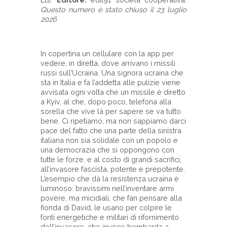
Questo numero è stato chiuso il 23 luglio
2026
- - -
In copertina un cellulare con la app per
vedere, in diretta, dove arrivano i missili
russi sull’Ucraina. Una signora ucraina che
sta in Italia e fa l’addetta alle pulizie viene
avvisata ogni volta che un missile è diretto
a Kyiv, al che, dopo poco, telefona alla
sorella che vive là per sapere se va tutto
bene. Ci ripetiamo, ma non sappiamo darci
pace del fatto che una parte della sinistra
italiana non sia solidale con un popolo e
una democrazia che si oppongono con
tutte le forze, e al costo di grandi sacrifici,
all’invasore fascista, potente e prepotente.
L’esempio che dà la resistenza ucraina è
luminoso: bravissimi nell’inventare armi
povere, ma micidiali, che fan pensare alla
fionda di David, le usano per colpire le
fonti energetiche e militari di rifornimento
dell’invasore, che invece bombarda a