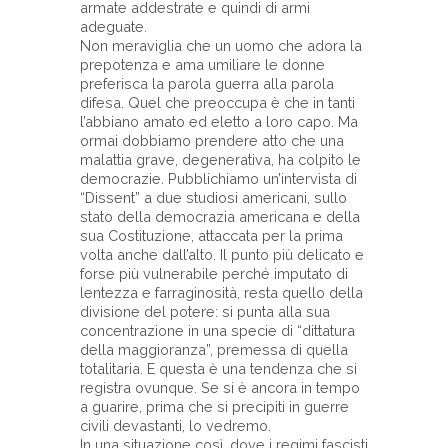
armate addestrate e quindi di armi
adeguate.
Non meraviglia che un uomo che adora la
prepotenza e ama umiliare le donne
preferisca la parola guerra alla parola
difesa. Quel che preoccupa è che in tanti
l’abbiano amato ed eletto a loro capo. Ma
ormai dobbiamo prendere atto che una
malattia grave, degenerativa, ha colpito le
democrazie. Pubblichiamo un’intervista di
“Dissent” a due studiosi americani, sullo
stato della democrazia americana e della
sua Costituzione, attaccata per la prima
volta anche dall’alto. Il punto più delicato e
forse più vulnerabile perché imputato di
lentezza e farraginosità, resta quello della
divisione del potere: si punta alla sua
concentrazione in una specie di “dittatura
della maggioranza”, premessa di quella
totalitaria. E questa è una tendenza che si
registra ovunque. Se si è ancora in tempo
a guarire, prima che si precipiti in guerre
civili devastanti, lo vedremo.
In una situazione così, dove i regimi fascisti