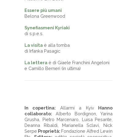
Essere più umani
Belona Greenwood
Synefiasmeni Kyriaki
di s.p.e.s.
La visita
è alla tomba
di Irfanka Pasagic
La lettera
è di Giaele Franchini Angeloni
e Camillo Berneri (in ultima)
- - -
In copertina:
Allarmi a Kyiv
Hanno
collaborato:
Alberto Bordignon, Yarina
Grusha, Pietro Marcenaro, Luisa Pesante,
Deanna Ribaldi, Marianella Sclavi, Nick
Serpe
Proprietà:
Fondazione Alfred Lewin
Ets.
Editore:
edit91 società cooperativa.