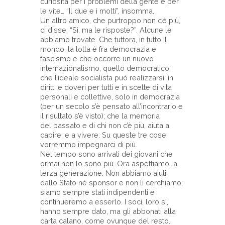
curiosità per i problemi della gente e per
le vite… “Il due e i molti”, insomma.
Un altro amico, che purtroppo non c’è più,
ci disse: “Sì, ma le risposte?”. Alcune le
abbiamo trovate. Che tuttora, in tutto il
mondo, la lotta è fra democrazia e
fascismo e che occorre un nuovo
internazionalismo, quello democratico;
che l’ideale socialista può realizzarsi, in
diritti e doveri per tutti e in scelte di vita
personali e collettive, solo in democrazia
(per un secolo s’è pensato all’incontrario e
il risultato s’è visto); che la memoria
del passato e di chi non c’è più, aiuta a
capire, e a vivere. Su queste tre cose
vorremmo impegnarci di più.
Nel tempo sono arrivati dei giovani che
ormai non lo sono più. Ora aspettiamo la
terza generazione. Non abbiamo aiuti
dallo Stato né sponsor e non li cerchiamo;
siamo sempre stati indipendenti e
continueremo a esserlo. I soci, loro sì,
hanno sempre dato, ma gli abbonati alla
carta calano, come ovunque del resto.