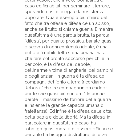
caso edifici abitati per seminare il terrore,
sperando così di piegare la resistenza
popolare. Quale esempio più chiaro del
fatto che tra offesa e difesa c’è un abisso,
anche se il tutto si chiama guerra. E mentre
quest’ultima è una parola brutta, la parola
“difesa”, per quanto prosaica, banale quasi,
e scevra di ogni contenuto ideale, è una
delle più nobili della storia umana: ha a
che fare col pronto soccorso per chi è in
pericolo, è la difesa del debole,
dell’inerme vittima di angherie, dei bambini
e degli anziani; in guerra è la difesa dei
compagni, del ferito a terra (ricordiamo
Rebora: “che tre compagni interi cadder
per te che quasi più non eri...”. In poche
parole il massimo dell’orrore della guerra
e insieme la grande capacità umana di
fratellanza). Ed infine è la difesa delle città,
della patria e della libertà. Ma la difesa, in
particolare in quest’ultimo caso, ha
l’obbligo quasi morale di essere efficace e
pertanto ha bisogno di strutture, di forze