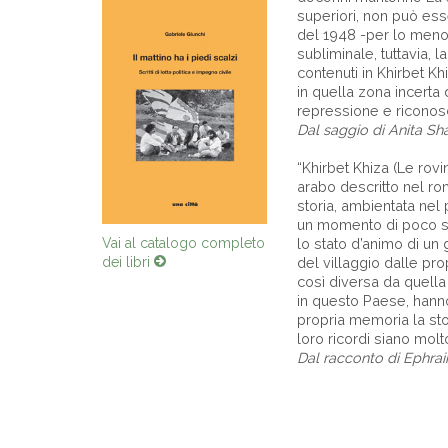
superiori, non può esse
del 1948 -per lo meno 
subliminale, tuttavia, 
contenuti in Khirbet Kh
in quella zona incerta d
repressione e riconosc
Dal saggio di Anita Sh
“Khirbet Khiza (Le rovi
arabo descritto nel ro
storia, ambientata nel
un momento di poco s
Vai al catalogo completo
lo stato d’animo di un 
dei libri
del villaggio dalle pro
così diversa da quella 
in questo Paese, hanno
propria memoria la stor
loro ricordi siano molto 
Dal racconto di Ephra