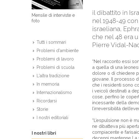
il dibattito in I
Mensile di interviste e
nel 1948-49 con 
foto
israeliana, Ephr
che nel 48 era u
Tutti i sommari
Pierre Vidal-Naq
Problemi d'ambiente
Problemi di lavoro
“Nel racconto essi son
a quella di una leoness
Problemi di scuola
dolore o di chiedere p
L'altra tradizione
giovane. Il processo d
In memoria
che i residenti sono c
i veicoli destinati a de
Internazionalismo
cose, perfino le copert
Ricordarsi
incessante della demol
l’irreversibilità dell’eve
Storie
I nostri editoriali
“L’espulsione non è ma
ne dibatteva più apert
compiacente e farisaic
I nostri libri
decenni mantenne La s