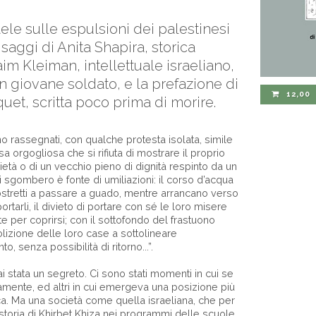
sraele sulle espulsioni dei palestinesi
saggi di Anita Shapira, storica
aim Kleiman, intellettuale israeliano,
n giovane soldato, e la prefazione di
12,00
uet, scritta poco prima di morire.
o rassegnati, con qualche protesta isolata, simile
a orgogliosa che si rifiuta di mostrare il proprio
ietà o di un vecchio pieno di dignità respinto da un
i sgombero è fonte di umiliazioni: il corso d’acqua
ostretti a passare a guado, mentre arrancano verso
portarli, il divieto di portare con sé le loro misere
e per coprirsi; con il sottofondo del frastuono
izione delle loro case a sottolineare
nto, senza possibilità di ritorno...”.
i stata un segreto. Ci sono stati momenti in cui se
amente, ed altri in cui emergeva una posizione più
a. Ma una società come quella israeliana, che per
toria di Khirbet Khiza nei programmi delle scuole