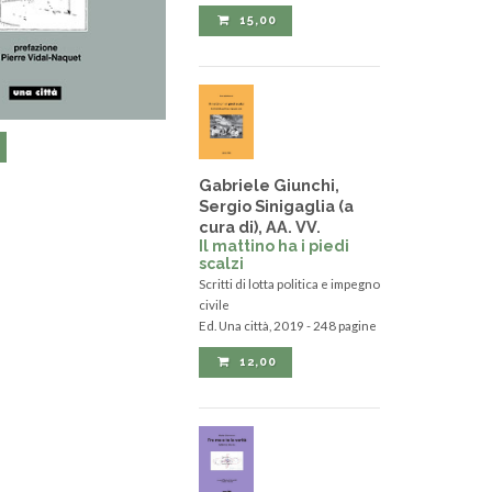
15,00
Gabriele Giunchi,
Sergio Sinigaglia (a
cura di), AA. VV.
Il mattino ha i piedi
scalzi
Scritti di lotta politica e impegno
civile
Ed. Una città, 2019 - 248 pagine
12,00