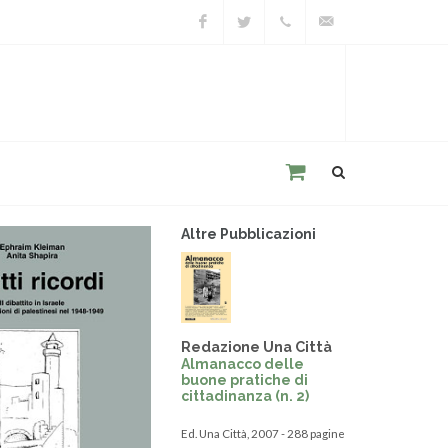
Facebook
Twitter
+39
unacitta@unacitta.o
0543
21422
Altre Pubblicazioni
Redazione Una Città
Almanacco delle
buone pratiche di
cittadinanza (n. 2)
Ed. Una Città, 2007 - 288 pagine