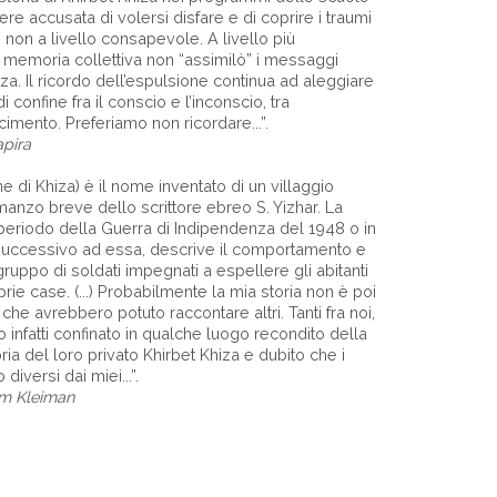
re accusata di volersi disfare e di coprire i traumi
non a livello consapevole. A livello più
la memoria collettiva non “assimilò” i messaggi
iza. Il ricordo dell’espulsione continua ad aleggiare
i confine fra il conscio e l’inconscio, tra
imento. Preferiamo non ricordare...”.
apira
ne di Khiza) è il nome inventato di un villaggio
manzo breve dello scrittore ebreo S. Yizhar. La
 periodo della Guerra di Indipendenza del 1948 o in
uccessivo ad essa, descrive il comportamento e
gruppo di soldati impegnati a espellere gli abitanti
prie case. (...) Probabilmente la mia storia non è poi
che avrebbero potuto raccontare altri. Tanti fra noi,
 infatti confinato in qualche luogo recondito della
ia del loro privato Khirbet Khiza e dubito che i
diversi dai miei...”.
im Kleiman