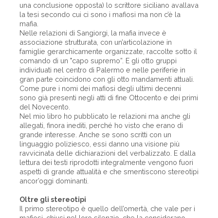
una conclusione opposta) lo scrittore siciliano avallava
la tesi secondo cui ci sono i mafiosi ma non c’è la
mafia.
Nelle relazioni di Sangiorgi, la mafia invece è
associazione strutturata, con un’articolazione in
famiglie gerarchicamente organizzate, raccolte sotto il
comando di un "capo supremo”. E gli otto gruppi
individuati nel centro di Palermo e nelle periferie in
gran parte coincidono con gli otto mandamenti attuali.
Come pure i nomi dei mafiosi degli ultimi decenni
sono già presenti negli atti di fine Ottocento e dei primi
del Novecento.
Nel mio libro ho pubblicato le relazioni ma anche gli
allegati, finora inediti, perché ho visto che erano di
grande interesse. Anche se sono scritti con un
linguaggio poliziesco, essi danno una visione più
ravvicinata delle dichiarazioni del verbalizzato. E dalla
lettura dei testi riprodotti integralmente vengono fuori
aspetti di grande attualità e che smentiscono stereotipi
ancor’oggi dominanti.
Oltre gli stereotipi
Il primo stereotipo è quello dell’omertà, che vale per i
mafiosi, chiusi nel loro silenzio, che la considerano