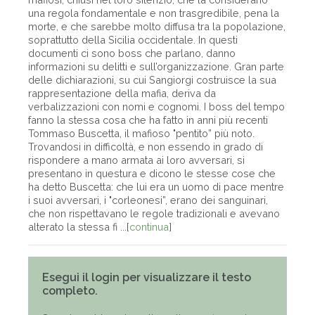
una regola fondamentale e non trasgredibile, pena la
morte, e che sarebbe molto diffusa tra la popolazione,
soprattutto della Sicilia occidentale. In questi
documenti ci sono boss che parlano, danno
informazioni su delitti e sull’organizzazione. Gran parte
delle dichiarazioni, su cui Sangiorgi costruisce la sua
rappresentazione della mafia, deriva da
verbalizzazioni con nomi e cognomi. I boss del tempo
fanno la stessa cosa che ha fatto in anni più recenti
Tommaso Buscetta, il mafioso "pentito” più noto.
Trovandosi in difficoltà, e non essendo in grado di
rispondere a mano armata ai loro avversari, si
presentano in questura e dicono le stesse cose che
ha detto Buscetta: che lui era un uomo di pace mentre
i suoi avversari, i "corleonesi”, erano dei sanguinari,
che non rispettavano le regole tradizionali e avevano
alterato la stessa fi ...[
continua
]
Esegui il login per visualizzare il testo
completo.