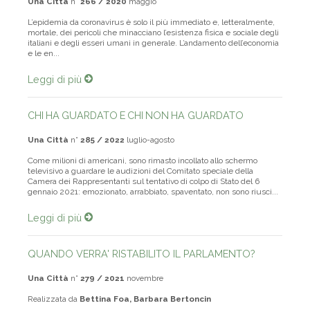
L’epidemia da coronavirus è solo il più immediato e, letteralmente,
mortale, dei pericoli che minacciano l’esistenza fisica e sociale degli
italiani e degli esseri umani in generale. L’andamento dell’economia
e le en...
Leggi di più
CHI HA GUARDATO E CHI NON HA GUARDATO
Una Città
n°
285 / 2022
luglio-agosto
Come milioni di americani, sono rimasto incollato allo schermo
televisivo a guardare le audizioni del Comitato speciale della
Camera dei Rappresentanti sul tentativo di colpo di Stato del 6
gennaio 2021: emozionato, arrabbiato, spaventato, non sono riusci...
Leggi di più
QUANDO VERRA' RISTABILITO IL PARLAMENTO?
Una Città
n°
279 / 2021
novembre
Realizzata da
Bettina Foa, Barbara Bertoncin