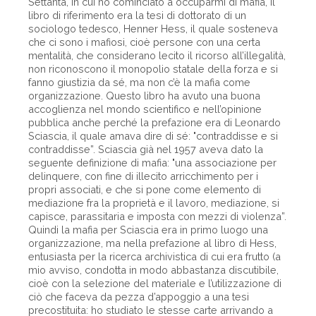
Settanta, in cui ho cominciato a occuparmi di mafia, il
libro di riferimento era la tesi di dottorato di un
sociologo tedesco, Henner Hess, il quale sosteneva
che ci sono i mafiosi, cioè persone con una certa
mentalità, che considerano lecito il ricorso all’illegalità,
non riconoscono il monopolio statale della forza e si
fanno giustizia da sé, ma non c’è la mafia come
organizzazione. Questo libro ha avuto una buona
accoglienza nel mondo scientifico e nell’opinione
pubblica anche perché la prefazione era di Leonardo
Sciascia, il quale amava dire di sé: "contraddisse e si
contraddisse”. Sciascia già nel 1957 aveva dato la
seguente definizione di mafia: "una associazione per
delinquere, con fine di illecito arricchimento per i
propri associati, e che si pone come elemento di
mediazione fra la proprietà e il lavoro, mediazione, si
capisce, parassitaria e imposta con mezzi di violenza”.
Quindi la mafia per Sciascia era in primo luogo una
organizzazione, ma nella prefazione al libro di Hess,
entusiasta per la ricerca archivistica di cui era frutto (a
mio avviso, condotta in modo abbastanza discutibile,
cioè con la selezione del materiale e l’utilizzazione di
ciò che faceva da pezza d’appoggio a una tesi
precostituita: ho studiato le stesse carte arrivando a