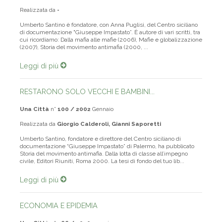
Realizzata da
-
Umberto Santino è fondatore, con Anna Puglisi, del Centro siciliano
di documentazione "Giuseppe Impastato”. È autore di vari scritti, tra
cui ricordiamo: Dalla mafia alle mafie (2006), Mafie e globalizzazione
(2007), Storia del movimento antimafia (2000, ...
Leggi di più
RESTARONO SOLO VECCHI E BAMBINI...
Una Città
n°
100 / 2002
Gennaio
Realizzata da
Giorgio Calderoli, Gianni Saporetti
Umberto Santino, fondatore e direttore del Centro siciliano di
documentazione “Giuseppe Impastato” di Palermo, ha pubblicato
Storia del movimento antimafia. Dalla lotta di classe all’impegno
civile, Editori Riuniti, Roma 2000. La tesi di fondo del tuo lib...
Leggi di più
ECONOMIA E EPIDEMIA
Una Città
n°
266 / 2020
maggio