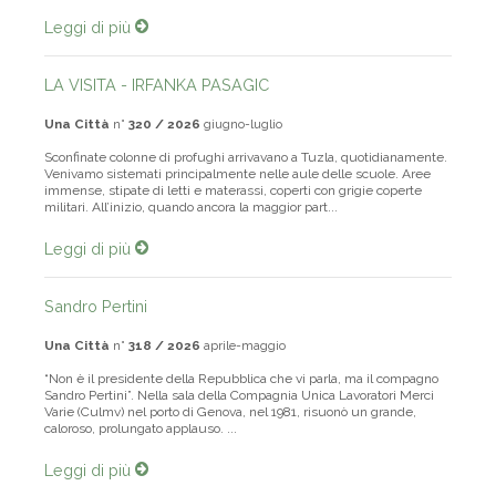
Leggi di più
LA VISITA - IRFANKA PASAGIC
Una Città
n°
320 / 2026
giugno-luglio
Sconfinate colonne di profughi arrivavano a Tuzla, quotidianamente.
Venivamo sistemati principalmente nelle aule delle scuole. Aree
immense, stipate di letti e materassi, coperti con grigie coperte
militari. All’inizio, quando ancora la maggior part...
Leggi di più
Sandro Pertini
Una Città
n°
318 / 2026
aprile-maggio
“Non è il presidente della Repubblica che vi parla, ma il compagno
Sandro Pertini”. Nella sala della Compagnia Unica Lavoratori Merci
Varie (Culmv) nel porto di Genova, nel 1981, risuonò un grande,
caloroso, prolungato applauso. ...
Leggi di più