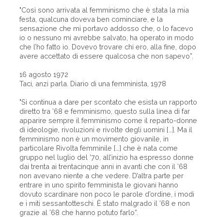
"Così sono arrivata al femminismo che è stata la mia
festa, qualcuna doveva ben cominciare, e la
sensazione che mi portavo addosso che, o lo facevo
io o nessuno mi avrebbe salvato, ha operato in modo
che l’ho fatto io. Dovevo trovare chi ero, alla fine, dopo
avere accettato di essere qualcosa che non sapevo”.
16 agosto 1972
Taci, anzi parla. Diario di una femminista, 1978
"Si continua a dare per scontato che esista un rapporto
diretto tra ’68 e femminismo, questo sulla linea di far
apparire sempre il femminismo come il reparto-donne
di ideologie, rivoluzioni e rivolte degli uomini […]. Ma il
femminismo non è un movimento giovanile, in
particolare Rivolta femminile […] che è nata come
gruppo nel luglio del ’70, all’inizio ha espresso donne
dai trenta ai trentacinque anni in avanti che con il ’68
non avevano niente a che vedere. D’altra parte per
entrare in uno spirito femminista le giovani hanno
dovuto scardinare non poco le parole d’ordine, i modi
e i miti sessantotteschi. È stato malgrado il ’68 e non
grazie al ’68 che hanno potuto farlo”.