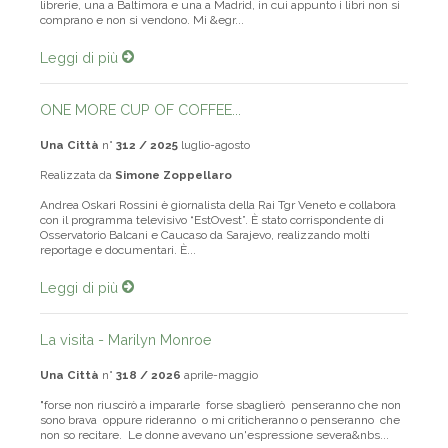
librerie, una a Baltimora e una a Madrid, in cui appunto i libri non si
comprano e non si vendono. Mi &egr...
Leggi di più
ONE MORE CUP OF COFFEE...
Una Città
n°
312 / 2025
luglio-agosto
Realizzata da
Simone Zoppellaro
Andrea Oskari Rossini è giornalista della Rai Tgr Veneto e collabora
con il programma televisivo “EstOvest”. È stato corrispondente di
Osservatorio Balcani e Caucaso da Sarajevo, realizzando molti
reportage e documentari. È...
Leggi di più
La visita - Marilyn Monroe
Una Città
n°
318 / 2026
aprile-maggio
"forse non riuscirò a impararle forse sbaglierò penseranno che non
sono brava oppure rideranno o mi criticheranno o penseranno che
non so recitare. Le donne avevano un'espressione severa&nbs...