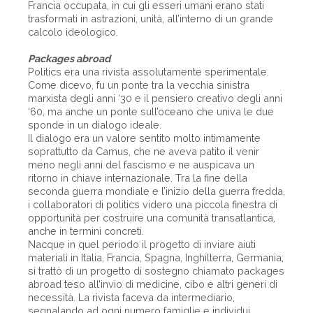
Francia occupata, in cui gli esseri umani erano stati
trasformati in astrazioni, unità, all’interno di un grande
calcolo ideologico.
Packages abroad
Politics era una rivista assolutamente sperimentale.
Come dicevo, fu un ponte tra la vecchia sinistra
marxista degli anni ‘30 e il pensiero creativo degli anni
‘60, ma anche un ponte sull’oceano che univa le due
sponde in un dialogo ideale.
Il dialogo era un valore sentito molto intimamente
soprattutto da Camus, che ne aveva patito il venir
meno negli anni del fascismo e ne auspicava un
ritorno in chiave internazionale. Tra la fine della
seconda guerra mondiale e l’inizio della guerra fredda,
i collaboratori di politics videro una piccola finestra di
opportunità per costruire una comunità transatlantica,
anche in termini concreti.
Nacque in quel periodo il progetto di inviare aiuti
materiali in Italia, Francia, Spagna, Inghilterra, Germania;
si trattò di un progetto di sostegno chiamato packages
abroad teso all’invio di medicine, cibo e altri generi di
necessità. La rivista faceva da intermediario,
segnalando ad ogni numero famiglie e individui,