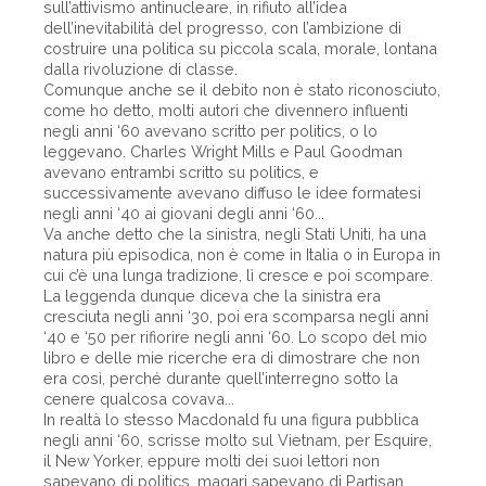
sull’attivismo antinucleare, in rifiuto all’idea
dell’inevitabilità del progresso, con l’ambizione di
costruire una politica su piccola scala, morale, lontana
dalla rivoluzione di classe.
Comunque anche se il debito non è stato riconosciuto,
come ho detto, molti autori che divennero influenti
negli anni ‘60 avevano scritto per politics, o lo
leggevano. Charles Wright Mills e Paul Goodman
avevano entrambi scritto su politics, e
successivamente avevano diffuso le idee formatesi
negli anni ‘40 ai giovani degli anni ‘60...
Va anche detto che la sinistra, negli Stati Uniti, ha una
natura più episodica, non è come in Italia o in Europa in
cui c’è una lunga tradizione, lì cresce e poi scompare.
La leggenda dunque diceva che la sinistra era
cresciuta negli anni ‘30, poi era scomparsa negli anni
‘40 e ‘50 per rifiorire negli anni ‘60. Lo scopo del mio
libro e delle mie ricerche era di dimostrare che non
era così, perché durante quell’interregno sotto la
cenere qualcosa covava...
In realtà lo stesso Macdonald fu una figura pubblica
negli anni ‘60, scrisse molto sul Vietnam, per Esquire,
il New Yorker, eppure molti dei suoi lettori non
sapevano di politics, magari sapevano di Partisan