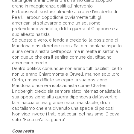
della guerra e anche fino a un anno dallo scoppio
erano in maggioranza ostili all’intervento.
Fu Roosevelt sostanzialmente a creare l’incidente di
Pearl Harbour, dopodiché ovviamente tutti gli
americani si sollevarono come un sol uomo
pretendendo vendetta; di lì la guerra al Giappone e al
suo alleato nazista.
Se questo è vero, e tendo a crederlo, la posizione di
Macdonald risulterebbe nient’affatto minoritaria rispetto
a una certa sinistra dell’epoca, ma in realtà in sintonia
con quello che era il sentire comune del cittadino
americano medio.
Dentro politics comunque non erano tutti pacifisti, certo
non lo erano Chiaromonte e Orwell, ma non solo loro.
Certo, rimane difficile spiegare la sua posizione.
Macdonald non era isolazionista come Charles
Lindbergh; credo sia sempre stato internazionalista; la
sua opposizione alla guerra dipendeva dall’avvertire
la minaccia di una grande macchina statale, di un
capitalismo che era divenuto una specie di psicosi.
Non vide invece i tratti particolari del nazismo. Diceva
solo: "Ecco un'altra guerra”.
Cosa resta