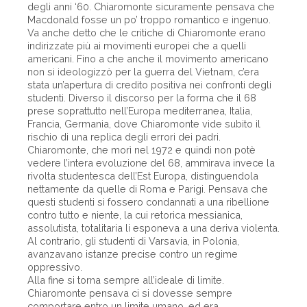
degli anni ‘60. Chiaromonte sicuramente pensava che
Macdonald fosse un po’ troppo romantico e ingenuo.
Va anche detto che le critiche di Chiaromonte erano
indirizzate più ai movimenti europei che a quelli
americani. Fino a che anche il movimento americano
non si ideologizzò per la guerra del Vietnam, c’era
stata un’apertura di credito positiva nei confronti degli
studenti. Diverso il discorso per la forma che il 68
prese soprattutto nell’Europa mediterranea, Italia,
Francia, Germania, dove Chiaromonte vide subito il
rischio di una replica degli errori dei padri.
Chiaromonte, che morì nel 1972 e quindi non potè
vedere l’intera evoluzione del 68, ammirava invece la
rivolta studentesca dell’Est Europa, distinguendola
nettamente da quelle di Roma e Parigi. Pensava che
questi studenti si fossero condannati a una ribellione
contro tutto e niente, la cui retorica messianica,
assolutista, totalitaria li esponeva a una deriva violenta.
Al contrario, gli studenti di Varsavia, in Polonia,
avanzavano istanze precise contro un regime
oppressivo.
Alla fine si torna sempre all’ideale di limite.
Chiaromonte pensava ci si dovesse sempre
comportare entro un limite umano, ed era