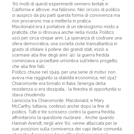
‘60 molti di questi esperimenti vennero tentati in
California e altrove, ma fallirono. Nel circolo di politics
si auspicò da più parti questa forma di convivenza ma
non provarono mai a metterla in pratica.
Macdonald era il portatore di un ideologismo misto a
praticità, che si ritrovava anche nella rivista. Politics
uscì per circa cinque anni. La speranza di costruire una
sfera democratica, una società civile transatlantica in
grado di sfidare il potere dei grandi stati, iniziò a
scemare alla fine degli anni ‘40: la guerra fredda
cominciava a proiettare un’ombra sull’intero progetto,
che alla fine fallì.
Politics chiuse nel 1949, per una serie di motivi: non
aveva mai raggiunto la stabilità economica, nel 1947
Chiaromonte era tornato in Italia, l’energia della
resistenza si era dissipata... la finestra di opportunità si
stava chiudendo.
L’amicizia tra Chiaromonte, Macdonald, e Mary
McCarthy, tuttavia, continuò anche dopo la fine di
politics. Tutti e tre scrissero contro la guerra fredda,
affrontarono la questione nucleare... Anche quando
Hannah Arendt, negli anni ‘60, venne attaccata per le
sue posizioni sulla connivenza dei capi delle comunità