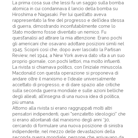
La prima cosa sua che lessi fu un saggio sulla bomba
atomica in cui condannava il lancio della bomba su
Hiroshima e Nagasaki. Per lui quell’atto aveva
rappresentato la fine del progresso e dell’idea stessa
di guerra, dimostrando inconfutabilmente come lo
Stato moderno fosse diventato un nemico. Fu
quest’analisi ad attirare la mia attenzione. Erano pochi
gli americani che osavano adottare posizioni simili nel
1945. Scoprii così che, dopo aver lasciato la Partisan
Review, nel 1944, a New York aveva dato vita a un suo
proprio giornale, con pochi lettori, ma molto influenti.
La rivista si chiamava politics, con l’iniziale minuscola.
Macdonald con questa operazione si proponeva di
andare oltre il marxismo e l’ideale universalmente
accettato di progresso, e di dare spazio alle critiche
sulla seconda guerra mondiale e sulle azioni belliche
degli alleati, all’insegna di una nuova idea di politica,
più umana.
Attorno alla rivista si erano raggruppati molti altri
pensatori indipendenti, quei "senzatetto ideologici” che
si erano allontanati dal marxismo degli anni ‘30,
cercando di formulare una nuova posizione di sinistra
indipendente, nel mezzo delle devastazioni della
seconda guerra mondiale; persone che arrivavano da