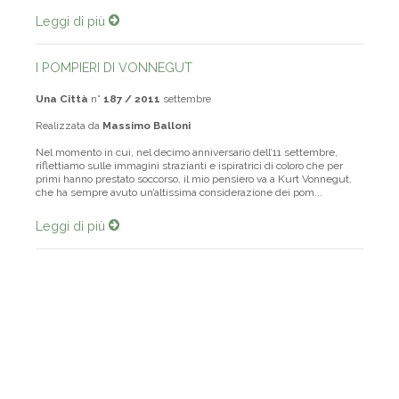
Leggi di più
I POMPIERI DI VONNEGUT
Una Città
n°
187 / 2011
settembre
Realizzata da
Massimo Balloni
Nel momento in cui, nel decimo anniversario dell’11 settembre,
riflettiamo sulle immagini strazianti e ispiratrici di coloro che per
primi hanno prestato soccorso, il mio pensiero va a Kurt Vonnegut,
che ha sempre avuto un’altissima considerazione dei pom...
Leggi di più