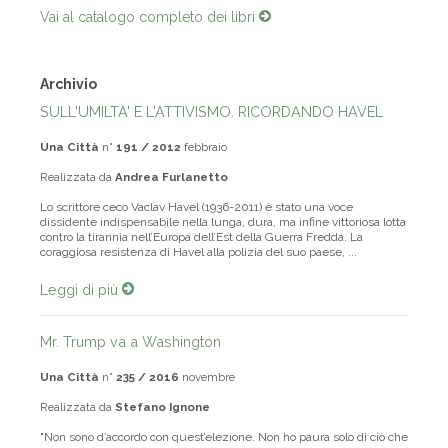
Vai al catalogo completo dei libri
Archivio
SULL'UMILTA' E L'ATTIVISMO. RICORDANDO HAVEL
Una Città
n°
191 / 2012
febbraio
Realizzata da
Andrea Furlanetto
Lo scrittore ceco Vaclav Havel (1936-2011) è stato una voce
dissidente indispensabile nella lunga, dura, ma infine vittoriosa lotta
contro la tirannia nell’Europa dell’Est della Guerra Fredda. La
coraggiosa resistenza di Havel alla polizia del suo paese, ...
Leggi di più
Mr. Trump va a Washington
Una Città
n°
235 / 2016
novembre
Realizzata da
Stefano Ignone
"Non sono d’accordo con quest’elezione. Non ho paura solo di ciò che