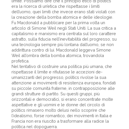
limite. Possiamo dire che il principio etico di politics
era la ricerca di un’etica che rispettasse i limiti
dell’uomo, quei limiti che invece erano stati violati con
la creazione della bomba atomica e delle ideologie.
Fu Macdonald a pubblicare per la prima volta un
articolo di Simone Weil negli Stati Uniti. La sua critica a
capitalismo e marxismo era centrata sul loro carattere
astratto, sulla fiducia nell’inevitabilità del progresso, su
una tecnologia sempre più lontana dall’uomo, se non
addirittura contro di lui. Macdonald leggeva Simone
Weil all’ombra della bomba atomica, trovandola
profetica.
Nel tentativo di costruire una politica più umana, che
rispettasse il limite e rifiutasse le accezioni de-
umanizzanti del progresso, politics rivolse la sua
attenzione ai movimenti di resistenza europea, fondati
su piccole comunità fraterne, in contrapposizione alle
grandi strutture di partito. Su questi gruppi, più
orizzontali e democratici, si erano concentrate molte
aspettative e gli uomini e le donne del circolo di
politics rimasero molto delusi nello scoprire che
l’idealismo, forse romantico, dei movimenti in Italia e
Francia non era riuscito a trasformare alla radice la
politica nel dopoguerra.