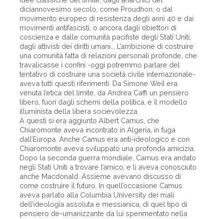
diciannovesimo secolo, come Proudhon, o dal
movimento europeo di resistenza degli anni 40 e dai
movimenti antifascisti, o ancora dagli obiettori di
coscienza e dalle comunità pacifiste degli Stati Uniti,
dagli attivisti dei diritti umani... L’ambizione di costruire
una comunità fatta di relazioni personali profonde, che
travalicasse i confini -oggi potremmo parlare del
tentativo di costruire una società civile internazionale-
aveva tutti questi riferimenti. Da Simone Weil era
venuta l’etica del limite, da Andrea Caffi un pensiero
libero, fuori dagli schemi della politica, e il modello
illuminista della libera socievolezza.
A questi si era aggiunto Albert Camus, che
Chiaromonte aveva incontrato in Algeria, in fuga
dall’Europa. Anche Camus era anti-ideologico e con
Chiaromonte aveva sviluppato una profonda amicizia.
Dopo la seconda guerra mondiale, Camus era andato
negli Stati Uniti a trovare l’amico, e lì aveva conosciuto
anche Macdonald. Assieme avevano discusso di
come costruire il futuro. In quell’occasione Camus
aveva parlato alla Columbia University dei mali
dell’ideologia assoluta e messianica, di quel tipo di
pensiero de-umanizzante da lui sperimentato nella