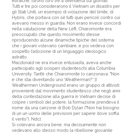
ebraiche, furono loro tre a difenderla sui giornali.
Tutti e tre poi considerarono il Vietnam un disastro per
gli Stati Uniti, un esempio di violazione del limite, di
Hybris, che portava con sé tutti quei pericoli contro cui
avevano messo in guardia. Non erano invece concordi
nella valutazione della New Left. Chiaromonte era
preoccupato che questo movimento stesse
riproducendo alcune dinamiche tipiche del sistema
che i giovani volevano cambiare, e poi vedeva con
sospetto l’adozione di un linguaggio ideologico
astratto.
Macdonald ne era invece entusiasta, aveva anche
partecipato agli scioperi studenteschi alla Columbia
University. Tant’è che Chiaromonte lo canzonava: "Non
è che stai diventando uno Weatherman?” [I
Weathermen Underground erano un gruppo di attivisti
provenienti dal movimento studentesco che negli anni
della contestazione alla guerra in Vietnam decise di
colpire i simboli del potere; la formazione prendeva il
nome da una canzone di Bob Dylan ("Non hai bisogno
di un un uomo delle previsioni per sapere dove soffia
il vento”), Ndc].
Si volevano ancora bene, ma decisamente non
vedevano allo stesso modo la ribellione giovanile