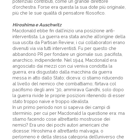
potenziali contributi, come un grande direttore
d’orchestra. Forse era questa la sua dote più originale,
più che le sue qualità di pensatore filosofico.
Hiroshima e Auschwitz
Macdonald ebbe fin dall’inizio una posizione anti-
interventista. La guerra era stata anche all’origine della
sua uscita da Partisan Review, i cui collaboratori erano
divenuti via via tutti interventisti. Fu per questo che
abbandonò PR per fondare un giornale suo, pacifista,
anarchico, indipendente. Nel 1944, Macdonald era
angosciato dai mezzi con cui veniva condotta la
guerra, era disgustato dalla macchina da guerra
messa in atto dallo Stato; diceva: ci stiamo riducendo
al livello del nemico che combattiamo; flirtava col
pacifismo degli anni ‘30, ammirava Gandhi, solo dopo
la guerra rivide le proprie posizioni ritenendo di esser
stato troppo naive e troppo idealista.
In un primo periodo non si sapeva dei campi di
sterminio, per cui per Macdonald la questione era: ma
stiamo facendo cose altrettanto mostruose dei
nemici? Era uno dei pochi autori americani che
dicesse: Hiroshima è altrettanto malvagia, o
perlomeno è della stessa categoria dell’universo che