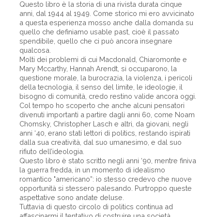
Questo libro è la storia di una rivista durata cinque
anni, dal 1944 al 1949. Come storico mi ero avvicinato
a questa esperienza mosso anche dalla domanda su
quello che definiamo usable past, cioè il passato
spendibile, quello che ci può ancora insegnare
qualcosa.
Molti dei problemi di cui Macdonald, Chiaromonte e
Mary Mccarthy, Hannah Arendt, si occuparono, la
questione morale, la burocrazia, la violenza, i pericoli
della tecnologia, il senso del limite, le ideologie, il
bisogno di comunità, credo restino valide ancora oggi.
Col tempo ho scoperto che anche alcuni pensatori
divenuti importanti a partire dagli anni 60, come Noam
Chomsky, Christopher Lasch e altri, da giovani, negli
anni ‘40, erano stati lettori di politics, restando ispirati
dalla sua creatività, dal suo umanesimo, e dal suo
rifiuto dell’ideologia.
Questo libro è stato scritto negli anni ‘90, mentre finiva
la guerra fredda, in un momento di idealismo
romantico "americano”: io stesso credevo che nuove
opportunità si stessero palesando. Purtroppo queste
aspettative sono andate deluse.
Tuttavia di questo circolo di politics continua ad
affascinarmi il tentativo di costruire una società