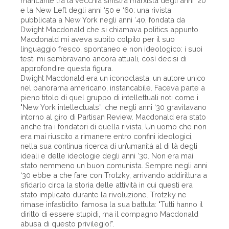
mancante tra la vecchia sinistra marxista degli anni ‘20
e la New Left degli anni ‘50 e ‘60: una rivista
pubblicata a New York negli anni ‘40, fondata da
Dwight Macdonald che si chiamava politics appunto.
Macdonald mi aveva subito colpito per il suo
linguaggio fresco, spontaneo e non ideologico: i suoi
testi mi sembravano ancora attuali, così decisi di
approfondire questa figura.
Dwight Macdonald era un iconoclasta, un autore unico
nel panorama americano, instancabile. Faceva parte a
pieno titolo di quel gruppo di intellettuali noti come i
"New York intellectuals”, che negli anni ‘30 gravitavano
intorno al giro di Partisan Review. Macdonald era stato
anche tra i fondatori di quella rivista. Un uomo che non
era mai riuscito a rimanere entro confini ideologici,
nella sua continua ricerca di un’umanità al di là degli
ideali e delle ideologie degli anni ‘30. Non era mai
stato nemmeno un buon comunista. Sempre negli anni
‘30 ebbe a che fare con Trotzky, arrivando addirittura a
sfidarlo circa la storia delle attività in cui questi era
stato implicato durante la rivoluzione. Trotzky ne
rimase infastidito, famosa la sua battuta: "Tutti hanno il
diritto di essere stupidi, ma il compagno Macdonald
abusa di questo privilegio!”.