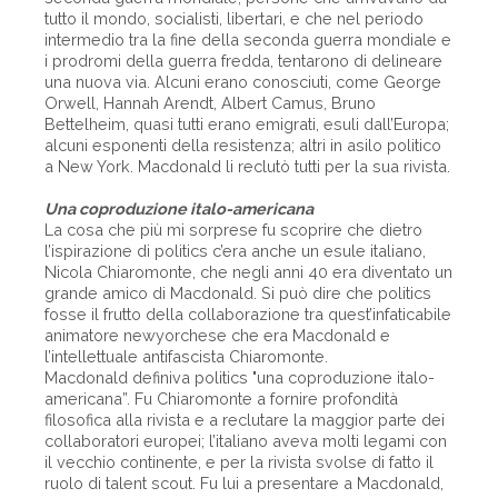
tutto il mondo, socialisti, libertari, e che nel periodo
intermedio tra la fine della seconda guerra mondiale e
i prodromi della guerra fredda, tentarono di delineare
una nuova via. Alcuni erano conosciuti, come George
Orwell, Hannah Arendt, Albert Camus, Bruno
Bettelheim, quasi tutti erano emigrati, esuli dall’Europa;
alcuni esponenti della resistenza; altri in asilo politico
a New York. Macdonald li reclutò tutti per la sua rivista.
Una coproduzione italo-americana
La cosa che più mi sorprese fu scoprire che dietro
l’ispirazione di politics c’era anche un esule italiano,
Nicola Chiaromonte, che negli anni 40 era diventato un
grande amico di Macdonald. Si può dire che politics
fosse il frutto della collaborazione tra quest’infaticabile
animatore newyorchese che era Macdonald e
l’intellettuale antifascista Chiaromonte.
Macdonald definiva politics "una coproduzione italo-
americana”. Fu Chiaromonte a fornire profondità
filosofica alla rivista e a reclutare la maggior parte dei
collaboratori europei; l’italiano aveva molti legami con
il vecchio continente, e per la rivista svolse di fatto il
ruolo di talent scout. Fu lui a presentare a Macdonald,