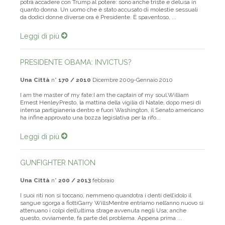
potrà accadere con Trump al potere: sono anche triste e delusa in
quanto donna. Un uomo che è stato accusato di molestie sessuali
da dodici donne diverse ora è Presidente. È spaventoso, ...
Leggi di più
PRESIDENTE OBAMA: INVICTUS?
Una Città
n°
170 / 2010
Dicembre 2009-Gennaio 2010
I am the master of my fate:I am the captain of my soul.William
Ernest HenleyPresto, la mattina della vigilia di Natale, dopo mesi di
intensa partigianeria dentro e fuori Washington, il Senato americano
ha infine approvato una bozza legislativa per la rifo...
Leggi di più
GUNFIGHTER NATION
Una Città
n°
200 / 2013
febbraio
I suoi riti non si toccano, nemmeno quandotra i denti dell’idolo il
sangue sgorga a fiottiGarry WillsMentre entriamo nell’anno nuovo si
attenuano i colpi dell’ultima strage avvenuta negli Usa; anche
questo, ovviamente, fa parte del problema. Appena prima ...