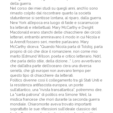
della guerra.
Nel corso dei miei studi su quegli anni, anch’io sono
rimasto colpito dal riscontrare quanto la società
statunitense si sentisse lontana, al riparo, dalla guerra.
New York all’epoca era luogo di faide e scaramucce
tra letterati e intellettuali. Mary McCarthy e Dwight
Macdonald erano stanchi delle chiacchiere dei circoli
letterari, entrambi ammiravano il modo in cui Nicola e
la Arendt fossero seri, mentre parlavano. Mary
McCarthy diceva: "Quando Nicola parla di Tolstoj, parla
proprio di ciò che dice il romanziere, non come mio
marito [Edmund Wilson, poeta e critico letterario, Ndr],
che parla dello stile, della dizione...”. Loro avvertivano
che dall’altra parte dell’oceano c’era una diversa
serietà, che gli europei non avevano tempo per
questo tipo di chiacchiere da letterati.
Politics divenne così il collegamento tra gli Stati Uniti e
la resistenza antifascista europea, un ponte
sull’atlantico, una "rivista transatlantica”, potremmo dire.
La "santa patrona” di politics era Simone Weil, la
mistica francese che morì durante la seconda guerra
mondiale. Chiaromonte aveva trovato importanti
soprattutto le sue riflessioni sull’ideale classico del