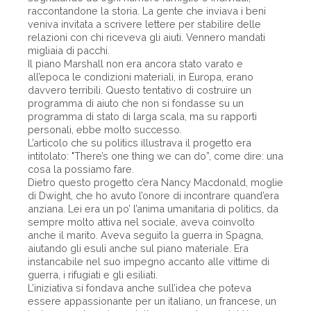
raccontandone la storia. La gente che inviava i beni
veniva invitata a scrivere lettere per stabilire delle
relazioni con chi riceveva gli aiuti. Vennero mandati
migliaia di pacchi.
Il piano Marshall non era ancora stato varato e
all’epoca le condizioni materiali, in Europa, erano
davvero terribili. Questo tentativo di costruire un
programma di aiuto che non si fondasse su un
programma di stato di larga scala, ma su rapporti
personali, ebbe molto successo.
L’articolo che su politics illustrava il progetto era
intitolato: "There’s one thing we can do”, come dire: una
cosa la possiamo fare.
Dietro questo progetto c’era Nancy Macdonald, moglie
di Dwight, che ho avuto l’onore di incontrare quand’era
anziana. Lei era un po’ l’anima umanitaria di politics, da
sempre molto attiva nel sociale, aveva coinvolto
anche il marito. Aveva seguito la guerra in Spagna,
aiutando gli esuli anche sul piano materiale. Era
instancabile nel suo impegno accanto alle vittime di
guerra, i rifugiati e gli esiliati.
L’iniziativa si fondava anche sull’idea che poteva
essere appassionante per un italiano, un francese, un