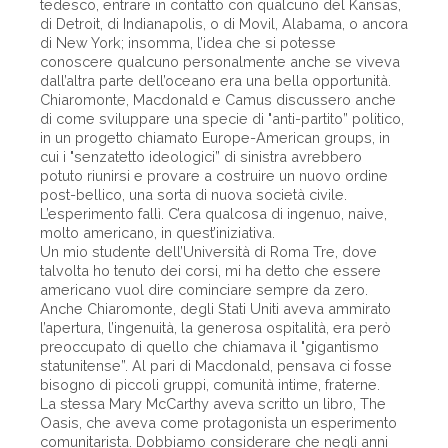
tedesco, entrare in contatto con qualcuno del Kansas,
di Detroit, di Indianapolis, o di Movil, Alabama, o ancora
di New York; insomma, l’idea che si potesse
conoscere qualcuno personalmente anche se viveva
dall’altra parte dell’oceano era una bella opportunità.
Chiaromonte, Macdonald e Camus discussero anche
di come sviluppare una specie di "anti-partito” politico,
in un progetto chiamato Europe-American groups, in
cui i "senzatetto ideologici” di sinistra avrebbero
potuto riunirsi e provare a costruire un nuovo ordine
post-bellico, una sorta di nuova società civile.
L’esperimento fallì. C’era qualcosa di ingenuo, naive,
molto americano, in quest’iniziativa.
Un mio studente dell’Università di Roma Tre, dove
talvolta ho tenuto dei corsi, mi ha detto che essere
americano vuol dire cominciare sempre da zero.
Anche Chiaromonte, degli Stati Uniti aveva ammirato
l’apertura, l’ingenuità, la generosa ospitalità, era però
preoccupato di quello che chiamava il "gigantismo
statunitense”. Al pari di Macdonald, pensava ci fosse
bisogno di piccoli gruppi, comunità intime, fraterne.
La stessa Mary McCarthy aveva scritto un libro, The
Oasis, che aveva come protagonista un esperimento
comunitarista. Dobbiamo considerare che negli anni