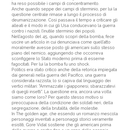
ha reso possibile i campi di concentramento.
Anche quando seppe dei campi di sterminio, per lui la
questione centrale rimase a lungo il processo di
deumanizzazione. Così passava il tempo a criticare gli
alleati e il modo in cui gli Usa conducevano la guerra
contro i nazisti, l’inutile sterminio dei popoli.
Nell’agosto del 45, quando scoprì della bomba, fece
uscire un articolo in cui denunciava come quell’atto
moralmente avesse posto gli americani sullo stesso
piano del nemico, aggiungendo che occorreva
sconfiggere lo Stato moderno prima di esserne
fagocitati. Per lui la bomba fu uno shock.
Politics era stato critico anche della retorica impiegata
dai generali nella guerra del Pacifico, una guerra
considerata razzista, lo si capiva dal linguaggio dei
vertici militari: "Ammazzate i giapponesi, sbarazzatevi
di quegli insetti”. La questione era, ancora una volta:
siamo come loro? Per questo stesso motivo si
preoccupava della condizione dei soldati neri, della
segregazione, della brutalità, delle molestie.
In The golden age, che essendo un romanzo mescola
personaggi inventati a personaggi storici veramente
esistiti, Gore Vidal sostiene che gli americani prima