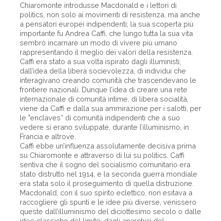
Chiaromonte introdusse Macdonald e i lettori di
politics, non solo ai movimenti di resistenza, ma anche
a pensatori europei indipendenti; la sua scoperta più
importante fu Andrea Caffi, che lungo tutta la sua vita
sembrò incarnare un modo di vivere più umano
rappresentando il meglio dei valori della resistenza.
Caffi era stato a sua volta ispirato dagli illuministi,
dall’idea della libera socievolezza, di individui che
interagivano creando comunità che trascendevano le
frontiere nazionali. Dunque l’idea di creare una rete
internazionale di comunità intime, di libera socialità,
viene da Caffi e dalla sua ammirazione per i salotti, per
le "enclaves” di comunità indipendenti che a suo
vedere si erano sviluppate, durante l’illuminismo, in
Francia e altrove.
Caffi ebbe un’influenza assolutamente decisiva prima
su Chiaromonte e attraverso di lui su politics. Caffi
sentiva che il sogno del socialismo comunitario era
stato distrutto nel 1914, e la seconda guerra mondiale
era stata solo il proseguimento di quella distruzione.
Macdonald, con il suo spirito eclettico, non esitava a
raccogliere gli spunti e le idee più diverse, venissero
queste dall’illuminismo del diciottesimo secolo o dalle
idee classiche del limite; dagli anarchici del