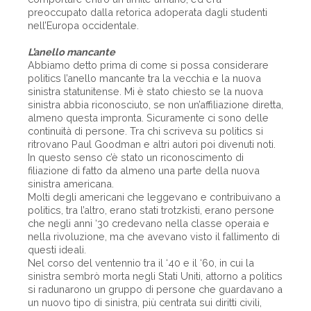
preoccupato dalla retorica adoperata dagli studenti
nell’Europa occidentale.
L’anello mancante
Abbiamo detto prima di come si possa considerare
politics l’anello mancante tra la vecchia e la nuova
sinistra statunitense. Mi è stato chiesto se la nuova
sinistra abbia riconosciuto, se non un’affiliazione diretta,
almeno questa impronta. Sicuramente ci sono delle
continuità di persone. Tra chi scriveva su politics si
ritrovano Paul Goodman e altri autori poi divenuti noti.
In questo senso c’è stato un riconoscimento di
filiazione di fatto da almeno una parte della nuova
sinistra americana.
Molti degli americani che leggevano e contribuivano a
politics, tra l’altro, erano stati trotzkisti, erano persone
che negli anni ‘30 credevano nella classe operaia e
nella rivoluzione, ma che avevano visto il fallimento di
questi ideali.
Nel corso del ventennio tra il ‘40 e il ‘60, in cui la
sinistra sembrò morta negli Stati Uniti, attorno a politics
si radunarono un gruppo di persone che guardavano a
un nuovo tipo di sinistra, più centrata sui diritti civili,