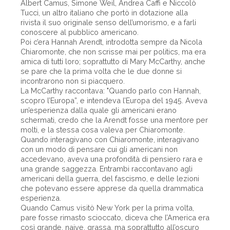
Albert Camus, Simone Weil, Andrea Caffi e Niccolò
Tucci, un altro italiano che portò in dotazione alla
rivista il suo originale senso dell’umorismo, e a farli
conoscere al pubblico americano.
Poi c’era Hannah Arendt, introdotta sempre da Nicola
Chiaromonte, che non scrisse mai per politics, ma era
amica di tutti loro; soprattutto di Mary McCarthy, anche
se pare che la prima volta che le due donne si
incontrarono non si piacquero.
La McCarthy raccontava: "Quando parlo con Hannah,
scopro l’Europa”, e intendeva l’Europa del 1945. Aveva
un’esperienza dalla quale gli americani erano
schermati, credo che la Arendt fosse una mentore per
molti, e la stessa cosa valeva per Chiaromonte.
Quando interagivano con Chiaromonte, interagivano
con un modo di pensare cui gli americani non
accedevano, aveva una profondità di pensiero rara e
una grande saggezza. Entrambi raccontavano agli
americani della guerra, del fascismo, e delle lezioni
che potevano essere apprese da quella drammatica
esperienza.
Quando Camus visitò New York per la prima volta,
pare fosse rimasto scioccato, diceva che l’America era
così grande, naive, grassa, ma soprattutto all’oscuro