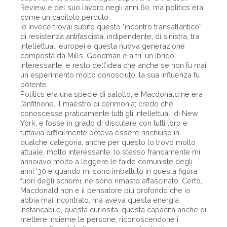
Review e del suo lavoro negli anni 60, ma politics era
come un capitolo perduto.
Io invece trovai subito questo "incontro transatlantico”
di resistenza antifascista, indipendente, di sinistra, tra
intellettuali europei e questa nuova generazione
composta da Mills, Goodman e altri, un ibrido
interessante, e resto dell’idea che anche se non fu mai
un esperimento molto conosciuto, la sua influenza fu
potente.
Politics era una specie di salotto, e Macdonald ne era
l’anfitrione, il maestro di cerimonia; credo che
conoscesse praticamente tutti gli intellettuali di New
York, e fosse in grado di discutere con tutti loro e
tuttavia difficilmente poteva essere rinchiuso in
qualche categoria; anche per questo lo trovo molto
attuale, molto interessante. Io stesso francamente mi
annoiavo molto a leggere le faide comuniste degli
anni ‘30 e quando mi sono imbattuto in questa figura
fuori degli schemi, ne sono rimasto affascinato. Certo,
Macdonald non è il pensatore più profondo che io
abbia mai incontrato, ma aveva questa energia
instancabile, questa curiosità, questa capacità anche di
mettere insieme le persone, riconoscendone i