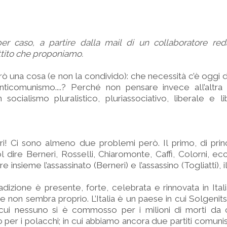
per caso, a partire dalla mail di un collaboratore red
ttito che proponiamo.
rò una cosa (e non la condivido): che necessità c’è oggi di
nticomunismo....? Perché non pensare invece all’altra 
ocialismo pluralistico, pluriassociativo, liberale e libe
 Ci sono almeno due problemi però. Il primo, di princi
 dire Berneri, Rosselli, Chiaromonte, Caffi, Colorni, ecc.
 insieme l’assassinato (Berneri) e l’assassino (Togliatti),
dizione è presente, forte, celebrata e rinnovata in Ital
e non sembra proprio. L’Italia è un paese in cui Solgenits
 cui nessuno si è commosso per i milioni di morti d
er i polacchi; in cui abbiamo ancora due partiti comunisti,