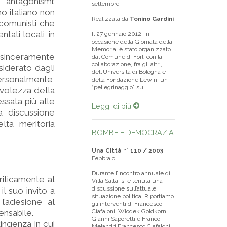
antagonismi:
settembre
o italiano non
Realizzata da
Tonino Gardini
 comunisti che
tati locali, in
Il 27 gennaio 2012, in
occasione della Giornata della
Memoria, è stato organizzato
 sinceramente
dal Comune di Forlì con la
collaborazione, fra gli altri,
siderato dagli
dell’Università di Bologna e
ersonalmente,
della Fondazione Lewin, un
“pellegrinaggio” su...
evolezza della
ssata più alle
Leggi di più
na discussione
lta meritoria
BOMBE E DEMOCRAZIA
Una Città
n°
110 / 2003
Febbraio
Durante l’incontro annuale di
iticamente al
Villa Salta, si è tenuta una
discussione sull’attuale
l suo invito a
situazione politica. Riportiamo
l’adesione al
gli interventi di Francesco
ensabile.
Ciafaloni, Wlodek Goldkorn,
Gianni Saporetti e Franco
tingenza in cui
Melandri.Francesco Ciafaloni.