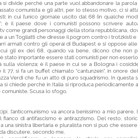
tra si divide perché una parte vuol abbandonare la parola 
assato comunista e gli altri, per lo stesso motivo, ci si att
sti; in cui l’unico giornale uscito dal 68 (in qualche mod
a”; è il paese dove i comunisti possono scrivere auto
 tv come grandi personaggi della storia repubblicana, dove
 a un Togliatti che diresse il pogrom contro i trotzkisti e g
rri armati contro gli operai di Budapest e si oppose alle 
 in cui gli ex del 68, quando va bene, dicono che non 
 stato importante essere stati comunisti per non esserlo p
tà sulla violenza; è il paese in cui se a Bologna i cosidd
il 77, si fa un buffet chiamato “cantunzein”, in onore del
iazza Verdi che fu un atto di puro squadrismo. In questa s
 si chiede perché in Italia si riproduca periodicamente an
e comuniste. Scusa lo sfogo.
cipi, l’anticomunismo va ancora benissimo a mio parere. I
 fianco di antifascismo e antirazzismo. Del resto, stori
 una sinistra libertaria e pluralista non si può che essere
 da discutere, secondo me.