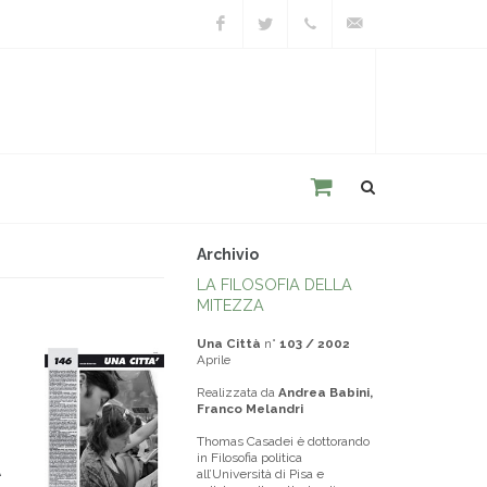
Facebook
Twitter
+39
unacitta@unacitta.o
0543
21422
Archivio
LA FILOSOFIA DELLA
MITEZZA
Una Città
n°
103 / 2002
Aprile
Realizzata da
Andrea Babini,
Franco Melandri
Thomas Casadei è dottorando
A
in Filosofia politica
all’Università di Pisa e