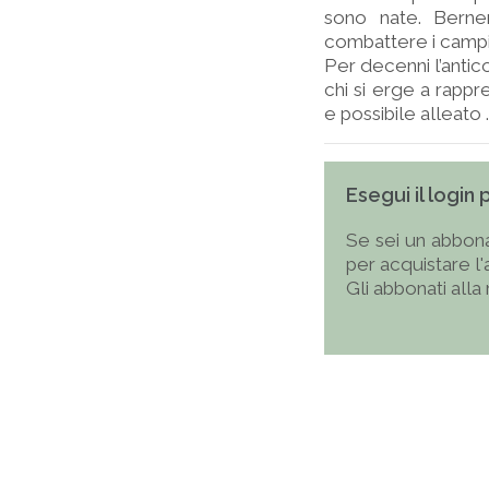
sono nate. Berner
combattere i campi
Per decenni l’antic
chi si erge a rapp
e possibile alleato ..
Esegui il login
Se sei un abbona
per acquistare l
Gli abbonati alla