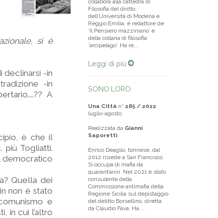
collabora alla cattedra di
Filosofia del diritto
dell’Università di Modena e
Reggio Emilia; è redattore de
‘Il Pensiero mazziniano’ e
della collana di filosofia
azionale, si è
‘arcipelago’. Ha re...
Leggi di più
 declinarsi -in
tradizione -in
SONO LORO
rtario....?? A
Una Città
n°
285 / 2022
luglio-agosto
Realizzata da
Gianni
Saporetti
pio, è che il
 più Togliatti.
Enrico Deaglio, torinese, dal
 il democratico
2012 risiede a San Francisco.
Si occupa di mafia da
quarant’anni. Nel 2021 è stato
ia? Quella dei
consulente della
Commissione antimafia della
in non è stato
Regione Sicilia sul depistaggio
a comunismo e
del delitto Borsellino, diretta
da Claudio Fava. Ha ...
 in cui l’altro