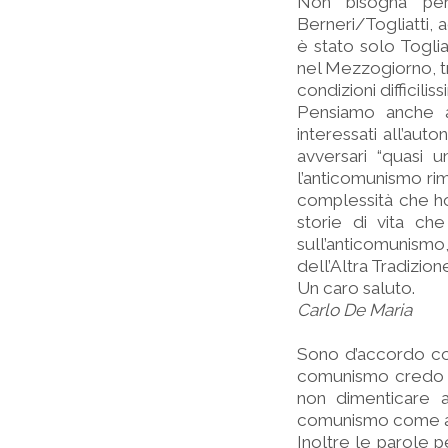
Non bisogna però
Berneri/Togliatti,
è stato solo Toglia
nel Mezzogiorno, tra
condizioni difficilis
Pensiamo anche ad
interessati all’au
avversari “quasi 
l’anticomunismo ri
complessità che ho
storie di vita che
sull’anticomunism
dell’Altra Tradizion
Un caro saluto.
Carlo De Maria
Sono d’accordo co
comunismo credo si
non dimenticare a
comunismo come all
Inoltre le parole p