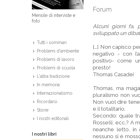
Forum
Mensile di interviste e
foto
Alcuni giorni fa, 
sviluppato un diba
Tutti i sommari
[...] Non capisco pe
Problemi d'ambiente
negativo - con l’a
Problemi di lavoro
positivo- come un s
presto!
Problemi di scuola
Thomas Casadei
L'altra tradizione
In memoria
Thomas, ma magari!
Internazionalismo
pluralismo non vuol
Non vuol dire tenere
Ricordarsi
e il totalitario.
Storie
Secondo: quale tra
I nostri editoriali
Rosselli, ecc.? A m
neanche letto, in
I nostri libri
nessuno si è mosso p