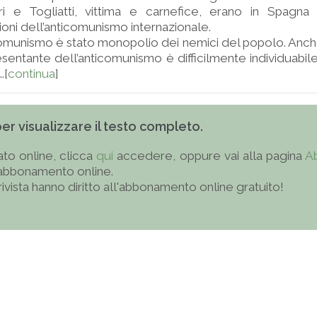
i e Togliatti, vittima e carnefice, erano in Spagna
oni dell’anticomunismo internazionale.
omunismo è stato monopolio dei nemici del popolo. Anche 
resentante dell’anticomunismo è difficilmente individuab
.[
continua
]
 per visualizzare il testo completo.
to online, clicca
qui
accedere, oppure vai alla pagina
A
'abbonamento online.
 rivista hanno diritto all'abbonamento online gratuito!