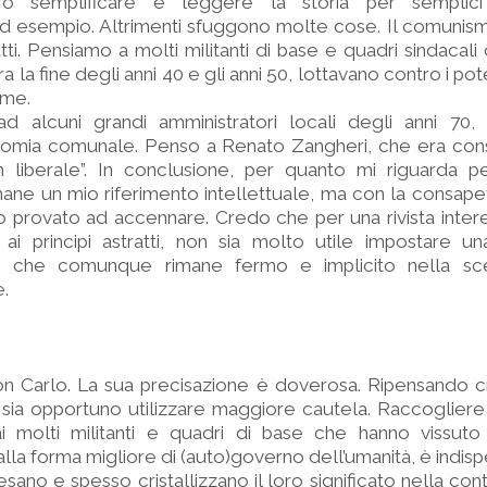
 semplificare e leggere la storia per semplici 
 ad esempio. Altrimenti sfuggono molte cose. Il comunism
tti. Pensiamo a molti militanti di base e quadri sindacali
 la fine degli anni 40 e gli anni 50, lottavano contro i poten
sime.
 alcuni grandi amministratori locali degli anni 70,
tonomia comunale. Penso a Renato Zangheri, che era con
un liberale”. In conclusione, per quanto mi riguarda p
mane un mio riferimento intellettuale, ma con la consap
 provato ad accennare. Credo che per una rivista intere
 ai principi astratti, non sia molto utile impostare u
o, che comunque rimane fermo e implicito nella sce
e.
n Carlo. La sua precisazione è doverosa. Ripensando cr
a opportuno utilizzare maggiore cautela. Raccogliere i
i molti militanti e quadri di base che hanno vissuto 
a forma migliore di (auto)governo dell’umanità, è indisp
esano e spesso cristallizzano il loro significato nella con