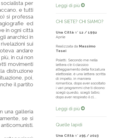
socialista per
Leggi di più
accano, e tutti
o) si professa
CHI SIETE? CHI SIAMO?
agiografie ed
 in ogni città
Una Città
n°
12 / 1992
li anarchici in
Aprile
rivelazioni sui
Realizzata da
Massimo
poteva andare
Tesei
iù, in cui non
Poletti. Secondo me nella
etti movimenti
lettera c’è il classico
atteggiamento della forzatura
la distruzione
elettorale, è una lettera scritta
ituazione, poi,
di impeto, in maniera
romantica, dopo aver ascoltato
che il partito
i vari programmi che ti dicono:
scegli questo, scegli l’altro;
dopo aver respirato il cl...
Leggi di più
n una galleria
camente, se si
 anticomunisti.
Quelle lapidi
Una Città
n°
295 / 2023