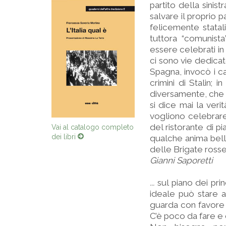
partito della sinis
salvare il proprio p
felicemente statali
tuttora “comunist
essere celebrati in
ci sono vie dedicate
Spagna, invocò i ca
crimini di Stalin;
diversamente, che è
si dice mai la veri
vogliono celebrare 
del ristorante di p
Vai al catalogo completo
dei libri
qualche anima bella
delle Brigate ross
Gianni Saporetti
...
sul piano dei prin
ideale può stare al
guarda con favore a
C’è poco da fare e