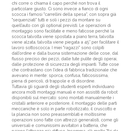
chi corre o chiama il capo perché non trova il
particolare giusto. Ci sono invece a fianco di ogni
scocca i famosi "carrellini della spesa”, con sopra già
"sequenziati” tutti e soli i pezzi da montare su
quell’auto con gli optional previsti. Le operazioni di
montaggio sono facilitate e meno faticose perché la
scocca talvolta viene spostata a piano terra, talvolta
viene alzata, talvolta viene piegata a 45° per facilitare il
lavoro sottoscocca. I miei "ragazzi” sono colpiti
dall’ordine e dalla buona sistemazione delle cose, dal
flusso preciso dei pezzi, dalle tute pulite degli operai,
dalle protezione di sicurezza degli impianti. Tutte cose
che contrastano con l’idea di fabbrica tradizionale che
avevano in mente: sporca, confusa, faticosissima,
piena di pericoli, di trappole e di disordine.
Tuttavia gli sguardi degli studenti esperti individuano
ancora molti montaggi manuali e non assistiti da robot
disponibili sul mercato: sono montati manualmente i
cristalli anteriore e posteriore, il montaggio delle parti
meccaniche è solo in parte robotizzato, il cruscotto e
la plancia non sono preassemblati e moltissime
operazioni sono fatte con attrezzi generalisti, come gli
universali e comunissimi avvitatori a batteria, che
paiono l’attrezzo più diffuso. Insomma, c’è molto "fai da