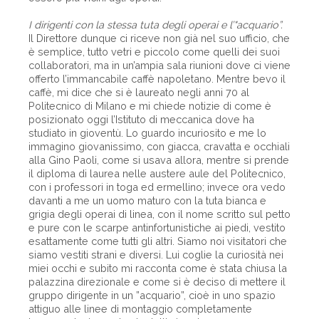
I dirigenti con la stessa tuta degli operai e l’"acquario”.
Il Direttore dunque ci riceve non già nel suo ufficio, che
è semplice, tutto vetri e piccolo come quelli dei suoi
collaboratori, ma in un’ampia sala riunioni dove ci viene
offerto l’immancabile caffè napoletano. Mentre bevo il
caffè, mi dice che si è laureato negli anni 70 al
Politecnico di Milano e mi chiede notizie di come è
posizionato oggi l’Istituto di meccanica dove ha
studiato in gioventù. Lo guardo incuriosito e me lo
immagino giovanissimo, con giacca, cravatta e occhiali
alla Gino Paoli, come si usava allora, mentre si prende
il diploma di laurea nelle austere aule del Politecnico,
con i professori in toga ed ermellino; invece ora vedo
davanti a me un uomo maturo con la tuta bianca e
grigia degli operai di linea, con il nome scritto sul petto
e pure con le scarpe antinfortunistiche ai piedi, vestito
esattamente come tutti gli altri. Siamo noi visitatori che
siamo vestiti strani e diversi. Lui coglie la curiosità nei
miei occhi e subito mi racconta come è stata chiusa la
palazzina direzionale e come si è deciso di mettere il
gruppo dirigente in un ”acquario”, cioè in uno spazio
attiguo alle linee di montaggio completamente