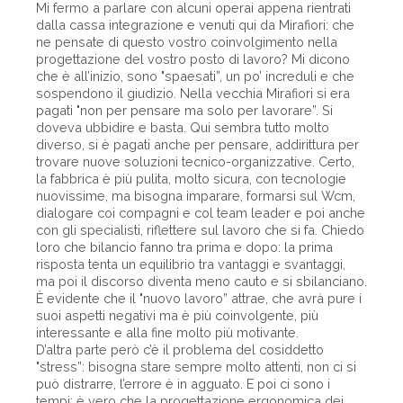
Mi fermo a parlare con alcuni operai appena rientrati
dalla cassa integrazione e venuti qui da Mirafiori: che
ne pensate di questo vostro coinvolgimento nella
progettazione del vostro posto di lavoro? Mi dicono
che è all’inizio, sono "spaesati”, un po’ increduli e che
sospendono il giudizio. Nella vecchia Mirafiori si era
pagati "non per pensare ma solo per lavorare”. Si
doveva ubbidire e basta. Qui sembra tutto molto
diverso, si è pagati anche per pensare, addirittura per
trovare nuove soluzioni tecnico-organizzative. Certo,
la fabbrica è più pulita, molto sicura, con tecnologie
nuovissime, ma bisogna imparare, formarsi sul Wcm,
dialogare coi compagni e col team leader e poi anche
con gli specialisti, riflettere sul lavoro che si fa. Chiedo
loro che bilancio fanno tra prima e dopo: la prima
risposta tenta un equilibrio tra vantaggi e svantaggi,
ma poi il discorso diventa meno cauto e si sbilanciano.
È evidente che il "nuovo lavoro” attrae, che avrà pure i
suoi aspetti negativi ma è più coinvolgente, più
interessante e alla fine molto più motivante.
D’altra parte però c’è il problema del cosiddetto
"stress”: bisogna stare sempre molto attenti, non ci si
può distrarre, l’errore è in agguato. E poi ci sono i
tempi; è vero che la progettazione ergonomica dei