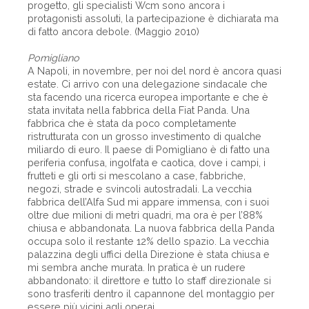
progetto, gli specialisti Wcm sono ancora i
protagonisti assoluti, la partecipazione è dichiarata ma
di fatto ancora debole. (Maggio 2010)
Pomigliano
A Napoli, in novembre, per noi del nord è ancora quasi
estate. Ci arrivo con una delegazione sindacale che
sta facendo una ricerca europea importante e che è
stata invitata nella fabbrica della Fiat Panda. Una
fabbrica che è stata da poco completamente
ristrutturata con un grosso investimento di qualche
miliardo di euro. Il paese di Pomigliano è di fatto una
periferia confusa, ingolfata e caotica, dove i campi, i
frutteti e gli orti si mescolano a case, fabbriche,
negozi, strade e svincoli autostradali. La vecchia
fabbrica dell’Alfa Sud mi appare immensa, con i suoi
oltre due milioni di metri quadri, ma ora è per l’88%
chiusa e abbandonata. La nuova fabbrica della Panda
occupa solo il restante 12% dello spazio. La vecchia
palazzina degli uffici della Direzione è stata chiusa e
mi sembra anche murata. In pratica è un rudere
abbandonato: il direttore e tutto lo staff direzionale si
sono trasferiti dentro il capannone del montaggio per
essere più vicini agli operai.