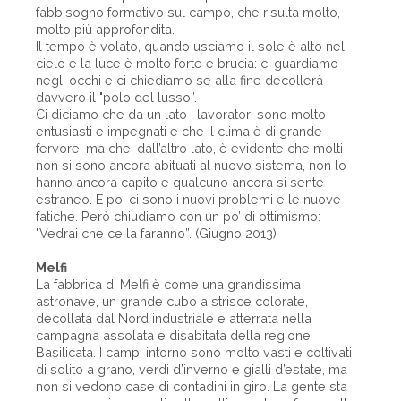
fabbisogno formativo sul campo, che risulta molto,
molto più approfondita.
Il tempo è volato, quando usciamo il sole è alto nel
cielo e la luce è molto forte e brucia: ci guardiamo
negli occhi e ci chiediamo se alla fine decollerà
davvero il "polo del lusso”.
Ci diciamo che da un lato i lavoratori sono molto
entusiasti e impegnati e che il clima è di grande
fervore, ma che, dall’altro lato, è evidente che molti
non si sono ancora abituati al nuovo sistema, non lo
hanno ancora capito e qualcuno ancora si sente
estraneo. E poi ci sono i nuovi problemi e le nuove
fatiche. Però chiudiamo con un po’ di ottimismo:
"Vedrai che ce la faranno”. (Giugno 2013)
Melfi
La fabbrica di Melfi è come una grandissima
astronave, un grande cubo a strisce colorate,
decollata dal Nord industriale e atterrata nella
campagna assolata e disabitata della regione
Basilicata. I campi intorno sono molto vasti e coltivati
di solito a grano, verdi d’inverno e gialli d’estate, ma
non si vedono case di contadini in giro. La gente sta