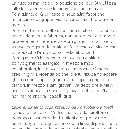
La nuovissima linea di produzione dei due Suv utilizza
tutte le esperienze e le innovazioni accumulate a
Pomigliano, a Grugliasco e nelle altre fabbriche
americane del gruppo Fiat, e cerca anzi di fare ancora
meglio.
Perciò il direttore dello stabilimento, che ci fa la prima
spiegazione della fabbrica, non perde molto tempo e
procede per differenze da Pomigliano. Tra l’altro è lo
stesso ingegnere laureato al Politecnico di Milano che
ci ha accolto l’anno scorso nella fabbrica di
Pomigliano. Ci ha accolto col suo solito stile di
coinvolgimento allargato, in mezzo a molti
collaboratori, tutti giovani e alcune donne. Ci siamo
presi in giro a vicenda poiché io e lui risultiamo essere
gli unici con i capelli grigi, anzi lui appena grigi e io
bianchi, in mezzo a tanti giovani. Va detto che a Melfi
anche i sindacalisti sono più giovani del resto d’Italia e
non hanno ancora i capelli grigi.
L’apprendimento organizzativo da Pomigliano a Melfi.
Le novità adottate a Melfi e illustrate dal direttore si
possono riassumere in due filoni o gruppi principali. In
primo luogo la progettazione della linea di produzione
nel suo insieme e delle varie stazioni di lavoro, è stata