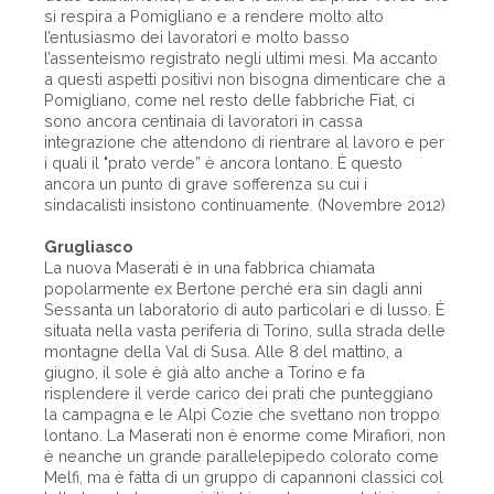
si respira a Pomigliano e a rendere molto alto
l’entusiasmo dei lavoratori e molto basso
l’assenteismo registrato negli ultimi mesi. Ma accanto
a questi aspetti positivi non bisogna dimenticare che a
Pomigliano, come nel resto delle fabbriche Fiat, ci
sono ancora centinaia di lavoratori in cassa
integrazione che attendono di rientrare al lavoro e per
i quali il "prato verde” è ancora lontano. È questo
ancora un punto di grave sofferenza su cui i
sindacalisti insistono continuamente. (Novembre 2012)
Grugliasco
La nuova Maserati è in una fabbrica chiamata
popolarmente ex Bertone perché era sin dagli anni
Sessanta un laboratorio di auto particolari e di lusso. È
situata nella vasta periferia di Torino, sulla strada delle
montagne della Val di Susa. Alle 8 del mattino, a
giugno, il sole è già alto anche a Torino e fa
risplendere il verde carico dei prati che punteggiano
la campagna e le Alpi Cozie che svettano non troppo
lontano. La Maserati non è enorme come Mirafiori, non
è neanche un grande parallelepipedo colorato come
Melfi, ma è fatta di un gruppo di capannoni classici col