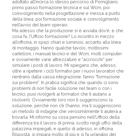
adottato all’incirca lo stesso percorso di Pomigliano:
primo passo formazione tecnica e sul Wcm, poi
coinvolgimento nella progettazione e messa a punto
della linea, poi formazione sociale e coinvolgimento
nell’avvio del team operaio.
Ma adesso che la produzione si è avviata dov’è, e che
cosa fa, l’Ufficio formazione? Lo incontro in mezzo
all’officina, in spazi chiari e luminosi, accanto alla linea
di montaggio. Hanno qualche tavolo, moltissimi
cartelloni, i manuali tecnici e del Wcm, molti computer
e ovviamente varie attrezzature e "accrocchi” per
simulare i posti di lavoro. Mi spiegano che, adesso,
oltre a ripetere i cicli formativi per i nuovi lavoratori che
rientrano dalla cassa integrazione, fanno "formazione
sui problemi”. In pratica significa che quando ci sono
problemi di non facile soluzione nel team o con i
tecnici, puoi rivolgerti ai formatori che ti aiutano a
risolverli. Ovviamente loro non ti suggeriscono la
soluzione, perché non c’è l’hanno, ma ti suggeriscono
un metodo di indagine che verosimilmente ti aiuterà a
trovarla. Mi informo su cosa pensino nell’Ufficio della
differenza tra il lavoro di prima, svolto negli uffici della
palazzina impiegati, e quello di adesso, in officina.
Risposta: si impara molto di più e si fa un’analisi del