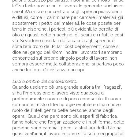
te” su tante postazioni di lavoro. In generale si intuisce
che il Wcm si è concentrato sugli sprechi più evidenti
e diffusi, come il camminare per cercare i materiali, gli
spostamenti ripetuti dei materiali, le cose posate per
terra in disordine, i pericoli più evidenti, le perdite di
olio e i guasti delle macchine, gli scarti e i rifiuti, e così
via. Si vedono i risultati della caccia agli sprechi: è
stata l’età d’oro del Pillar "cost deployment”, come si
dice nel gergo del Wcm. Inoltre i lavoratori sembrano
concentrati sul proprio singolo posto di lavoro, non
sembra esserci molta collaborazione, si parlano poco
anche tra loro, c’è distanza dai capi.
Luci e ombre del cambiamento.
Quando usciamo c’è una grande euforia tra i "ragazzi”,
si ha l’impressione di avere visto qualcosa di
profondamente nuovo e di poco conosciuto. Il nuovo
sembra un misto di tecnologie evolute e di un nuovo
ruolo dell’intelligenza delle persone, anche degli
operai. Quelli che però sono più esperti di fabbrica,
fanno notare che l’organizzazione e i ruoli formali delle
persone sono cambiati poco, la struttura della Ute ha
quasi vent’anni, il lavoro in team si fa solo nei gruppi di