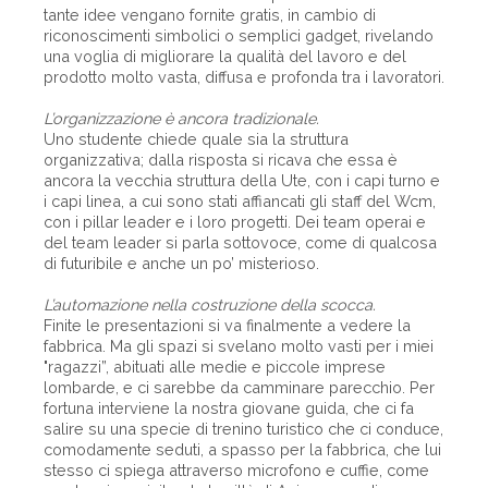
tante idee vengano fornite gratis, in cambio di
riconoscimenti simbolici o semplici gadget, rivelando
una voglia di migliorare la qualità del lavoro e del
prodotto molto vasta, diffusa e profonda tra i lavoratori.
L’organizzazione è ancora tradizionale.
Uno studente chiede quale sia la struttura
organizzativa; dalla risposta si ricava che essa è
ancora la vecchia struttura della Ute, con i capi turno e
i capi linea, a cui sono stati affiancati gli staff del Wcm,
con i pillar leader e i loro progetti. Dei team operai e
del team leader si parla sottovoce, come di qualcosa
di futuribile e anche un po’ misterioso.
L’automazione nella costruzione della scocca.
Finite le presentazioni si va finalmente a vedere la
fabbrica. Ma gli spazi si svelano molto vasti per i miei
"ragazzi”, abituati alle medie e piccole imprese
lombarde, e ci sarebbe da camminare parecchio. Per
fortuna interviene la nostra giovane guida, che ci fa
salire su una specie di trenino turistico che ci conduce,
comodamente seduti, a spasso per la fabbrica, che lui
stesso ci spiega attraverso microfono e cuffie, come