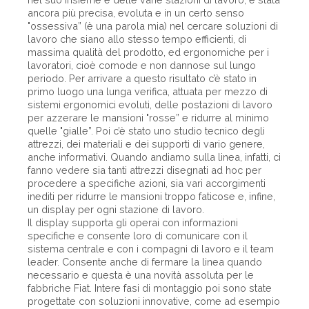
ancora più precisa, evoluta e in un certo senso
"ossessiva” (è una parola mia) nel cercare soluzioni di
lavoro che siano allo stesso tempo efficienti, di
massima qualità del prodotto, ed ergonomiche per i
lavoratori, cioè comode e non dannose sul lungo
periodo. Per arrivare a questo risultato c’è stato in
primo luogo una lunga verifica, attuata per mezzo di
sistemi ergonomici evoluti, delle postazioni di lavoro
per azzerare le mansioni "rosse” e ridurre al minimo
quelle "gialle”. Poi c’è stato uno studio tecnico degli
attrezzi, dei materiali e dei supporti di vario genere,
anche informativi. Quando andiamo sulla linea, infatti, ci
fanno vedere sia tanti attrezzi disegnati ad hoc per
procedere a specifiche azioni, sia vari accorgimenti
inediti per ridurre le mansioni troppo faticose e, infine,
un display per ogni stazione di lavoro.
Il display supporta gli operai con informazioni
specifiche e consente loro di comunicare con il
sistema centrale e con i compagni di lavoro e il team
leader. Consente anche di fermare la linea quando
necessario e questa è una novità assoluta per le
fabbriche Fiat. Intere fasi di montaggio poi sono state
progettate con soluzioni innovative, come ad esempio