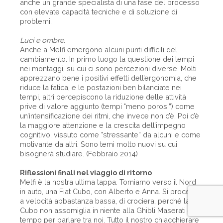
anche un grande specialista di una fase del processo
con elevate capacità tecniche e di soluzione di
problemi.
Luci e ombre.
Anche a Melfi emergono alcuni punti difficili del
cambiamento. In primo luogo la questione dei tempi
nei montaggi, su cui ci sono percezioni diverse. Molti
apprezzano bene i positivi effetti dell’ergonomia, che
riduce la fatica, e le postazioni ben bilanciate nei
tempi, altri percepiscono la riduzione delle attività
prive di valore aggiunto (tempi "meno porosi”) come
un’intensificazione dei ritmi, che invece non c’è. Poi c’è
la maggiore attenzione e la crescita dell’impegno
cognitivo, vissuto come "stressante” da alcuni e come
motivante da altri. Sono temi molto nuovi su cui
bisognerà studiare. (Febbraio 2014)
Riflessioni finali nel viaggio di ritorno
Melfi è la nostra ultima tappa. Torniamo verso il Nord
in auto, una Fiat Cubo, con Alberto e Anna. Si procede
a velocità abbastanza bassa, di crociera, perché la
Cubo non assomiglia in niente alla Ghibli Maserati e c’è
tempo per parlare tra noi. Tutto il nostro chiacchierare