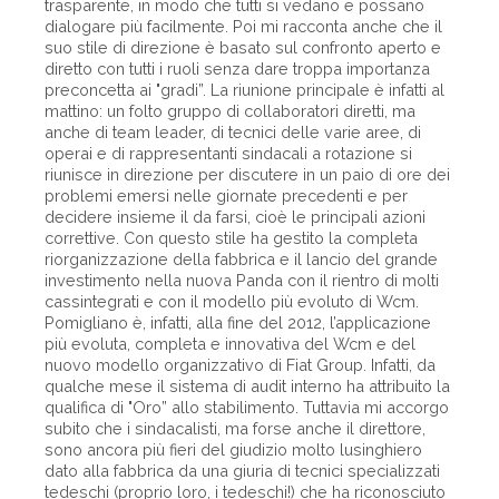
trasparente, in modo che tutti si vedano e possano
dialogare più facilmente. Poi mi racconta anche che il
suo stile di direzione è basato sul confronto aperto e
diretto con tutti i ruoli senza dare troppa importanza
preconcetta ai "gradi”. La riunione principale è infatti al
mattino: un folto gruppo di collaboratori diretti, ma
anche di team leader, di tecnici delle varie aree, di
operai e di rappresentanti sindacali a rotazione si
riunisce in direzione per discutere in un paio di ore dei
problemi emersi nelle giornate precedenti e per
decidere insieme il da farsi, cioè le principali azioni
correttive. Con questo stile ha gestito la completa
riorganizzazione della fabbrica e il lancio del grande
investimento nella nuova Panda con il rientro di molti
cassintegrati e con il modello più evoluto di Wcm.
Pomigliano è, infatti, alla fine del 2012, l’applicazione
più evoluta, completa e innovativa del Wcm e del
nuovo modello organizzativo di Fiat Group. Infatti, da
qualche mese il sistema di audit interno ha attribuito la
qualifica di "Oro” allo stabilimento. Tuttavia mi accorgo
subito che i sindacalisti, ma forse anche il direttore,
sono ancora più fieri del giudizio molto lusinghiero
dato alla fabbrica da una giuria di tecnici specializzati
tedeschi (proprio loro, i tedeschi!) che ha riconosciuto