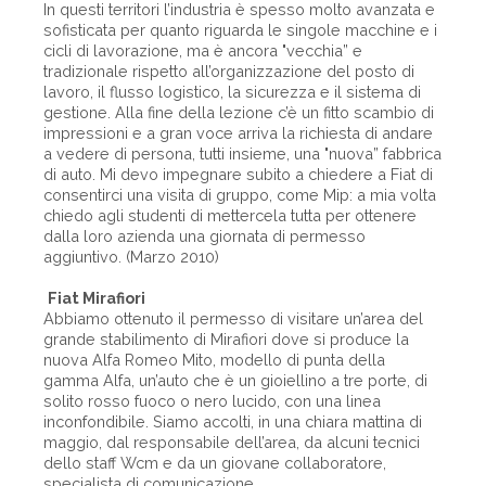
In questi territori l’industria è spesso molto avanzata e
sofisticata per quanto riguarda le singole macchine e i
cicli di lavorazione, ma è ancora "vecchia” e
tradizionale rispetto all’organizzazione del posto di
lavoro, il flusso logistico, la sicurezza e il sistema di
gestione. Alla fine della lezione c’è un fitto scambio di
impressioni e a gran voce arriva la richiesta di andare
a vedere di persona, tutti insieme, una "nuova” fabbrica
di auto. Mi devo impegnare subito a chiedere a Fiat di
consentirci una visita di gruppo, come Mip: a mia volta
chiedo agli studenti di mettercela tutta per ottenere
dalla loro azienda una giornata di permesso
aggiuntivo. (Marzo 2010)
Fiat Mirafiori
Abbiamo ottenuto il permesso di visitare un’area del
grande stabilimento di Mirafiori dove si produce la
nuova Alfa Romeo Mito, modello di punta della
gamma Alfa, un’auto che è un gioiellino a tre porte, di
solito rosso fuoco o nero lucido, con una linea
inconfondibile. Siamo accolti, in una chiara mattina di
maggio, dal responsabile dell’area, da alcuni tecnici
dello staff Wcm e da un giovane collaboratore,
specialista di comunicazione.