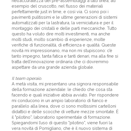
nell’accuratezza dei pre-assemblaggi a lato linea, ad
esempio del cruscotto, nel flusso dei materiali
perfettamente just in time, e così via. Ci sono poi i
pavimenti pulitissimi e le ultime generazioni di sistemi
automatizzati per la lastratura, la verniciatura e per il
montaggio dei cristalli e delle parti meccaniche. Tutto
questo ha voluto dire molti investimenti, ma anche
molti studi, molto scambio di esperienze, molte
verifiche di funzionalità, di efficienza e qualità. Queste
novità mi impressionano, ma non mi stupiscono: c’è
tanto impegno, tanta fatica e tanti denari, ma alla fine si
tratta dell’innovazione ordinaria che ci dovremmo
aspettare da una grande azienda globale.
Il team operaio.
A metà visita, mi presentano una signora responsabile
della formazione aziendale: le chiedo che cosa sta
facendo e quali iniziative abbia avviato. Per rispondere
mi conducono in un ampio laboratorio di fianco e
parallelo alla linea, dove ci sono moltissimi cartelloni
didattici e delle scocche di vetture mezze smontate. È
il "pilotino”, laboratorio sperimentale di formazione.
Spiegandomi l’uso di questo "pilotino”, viene fuori la
vera novità di Pomigliano, che è il nuovo sistema di