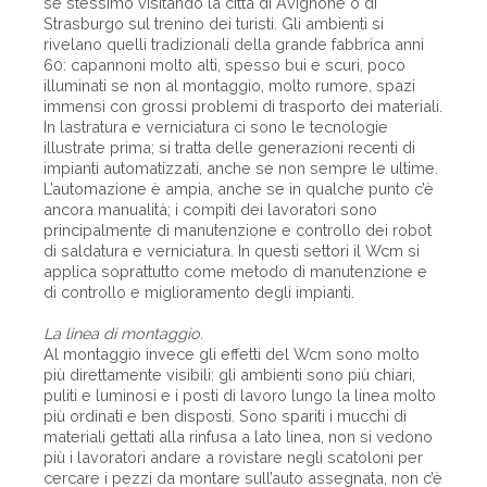
se stessimo visitando la città di Avignone o di
Strasburgo sul trenino dei turisti. Gli ambienti si
rivelano quelli tradizionali della grande fabbrica anni
60: capannoni molto alti, spesso bui e scuri, poco
illuminati se non al montaggio, molto rumore, spazi
immensi con grossi problemi di trasporto dei materiali.
In lastratura e verniciatura ci sono le tecnologie
illustrate prima; si tratta delle generazioni recenti di
impianti automatizzati, anche se non sempre le ultime.
L’automazione è ampia, anche se in qualche punto c’è
ancora manualità; i compiti dei lavoratori sono
principalmente di manutenzione e controllo dei robot
di saldatura e verniciatura. In questi settori il Wcm si
applica soprattutto come metodo di manutenzione e
di controllo e miglioramento degli impianti.
La linea di montaggio.
Al montaggio invece gli effetti del Wcm sono molto
più direttamente visibili: gli ambienti sono più chiari,
puliti e luminosi e i posti di lavoro lungo la linea molto
più ordinati e ben disposti. Sono spariti i mucchi di
materiali gettati alla rinfusa a lato linea, non si vedono
più i lavoratori andare a rovistare negli scatoloni per
cercare i pezzi da montare sull’auto assegnata, non c’è