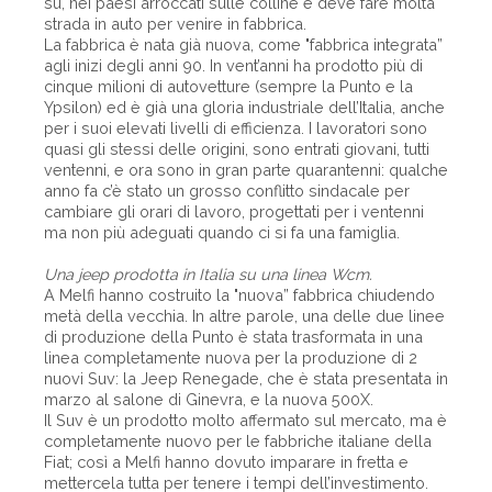
su, nei paesi arroccati sulle colline e deve fare molta
strada in auto per venire in fabbrica.
La fabbrica è nata già nuova, come "fabbrica integrata”
agli inizi degli anni 90. In vent’anni ha prodotto più di
cinque milioni di autovetture (sempre la Punto e la
Ypsilon) ed è già una gloria industriale dell’Italia, anche
per i suoi elevati livelli di efficienza. I lavoratori sono
quasi gli stessi delle origini, sono entrati giovani, tutti
ventenni, e ora sono in gran parte quarantenni: qualche
anno fa c’è stato un grosso conflitto sindacale per
cambiare gli orari di lavoro, progettati per i ventenni
ma non più adeguati quando ci si fa una famiglia.
Una jeep prodotta in Italia su una linea Wcm.
A Melfi hanno costruito la "nuova” fabbrica chiudendo
metà della vecchia. In altre parole, una delle due linee
di produzione della Punto è stata trasformata in una
linea completamente nuova per la produzione di 2
nuovi Suv: la Jeep Renegade, che è stata presentata in
marzo al salone di Ginevra, e la nuova 500X.
Il Suv è un prodotto molto affermato sul mercato, ma è
completamente nuovo per le fabbriche italiane della
Fiat; così a Melfi hanno dovuto imparare in fretta e
mettercela tutta per tenere i tempi dell’investimento.