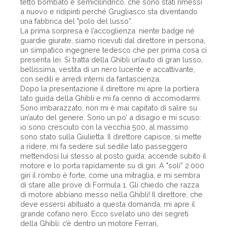
tetto bombato e semicilindrico, che sono stati rimessi
a nuovo e ridipinti perché Grugliasco sta diventando
una fabbrica del "polo del lusso”.
La prima sorpresa è l’accoglienza: niente badge né
guardie giurate, siamo ricevuti dal direttore in persona,
un simpatico ingegnere tedesco che per prima cosa ci
presenta lei. Si tratta della Ghibli un’auto di gran lusso,
bellissima, vestita di un nero lucente e accattivante,
con sedili e arredi interni da fantascienza.
Dopo la presentazione il direttore mi apre la portiera
lato guida della Ghibli e mi fa cenno di accomodarmi.
Sono imbarazzato, non mi è mai capitato di salire su
un’auto del genere. Sono un po’ a disagio e mi scuso:
io sono cresciuto con la vecchia 500, al massimo
sono stato sulla Giulietta. Il direttore capisce, si mette
a ridere, mi fa sedere sul sedile lato passeggero
mettendosi lui stesso al posto guida; accende subito il
motore e lo porta rapidamente su di giri. A "soli” 2.000
giri il rombo è forte, come una mitraglia, e mi sembra
di stare alle prove di Formula 1. Gli chiedo che razza
di motore abbiano messo nella Ghibli! Il direttore, che
deve essersi abituato a questa domanda, mi apre il
grande cofano nero. Ecco svelato uno dei segreti
della Ghibli: c’è dentro un motore Ferrari,