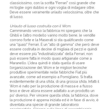
classicissimo, con la scritta "Ferrari” così grande che
mi toglie ogni dubbio e ogni voglia di indagare oltre.
Deve essere veramente un’auto velocissima, oltre che
di lusso.
Un’auto di lusso costruita con il Wcm.
Camminando verso la fabbrica mi spiegano che la
Ghibli e l’altro modello vanno molto bene, le vendite
corrono forte e la Maserati si sta qualificando come
una "quasi” Ferrari. È un "alto di gamma” che però deve
essere costruita in decine di migliaia di pezzi e quindi
deve essere più "industrializzata” della Ferrari, non
può essere fatta in modo quasi artigianale come a
Maranello. L’idea quindi è stata quella di usare
l’organizzazione del Wcm e le migliori tecniche
produttive sperimentate nelle fabbriche Fiat più
avanzate, come ad esempio a Pomigliano. Si tratta
evidentemente di una sfida, di una grossa sfida. Infatti il
Wcm è nato per la produzione di massa e a flusso
teso e deve allora essere adattato a un prodotto un
po’ diverso. Per vincere questa sfida, la fabbrica, dove
la produzione è appena iniziata ed è in fase di avvio, è
diventata una specie di grande laboratorio