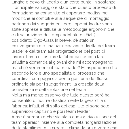
lunghe e devo chiuderlo a un certo punto; in sostanza,
il principale vantaggio è stato che questo processo di
formazione ha consentito di apportare moltissime
modifiche ai compiti e alle sequenze di montaggio
partendo dai suggerimenti degli operai. Inoltre sono
state apprese e diffuse le metodologie ergonomiche
e di saturazione dei tempi adottate da Fiat (il
cosiddetto Ergo-Uas). In breve, c’è stato un
coinvolgimento e una partecipazione diretta del team
leader e del team alla progettazione dei posti di
lavoro. Prima di lasciare la fabbrica riesco a fare
un’ultima domanda ai giovani che mi accompagnano:
ma chi è veramente il team leader? Mi rispondono che
secondo loro è uno specialista di processo che
coordina i compagni sia per la gestione del flusso
ordinario sia per i suggerimenti, la crescita della
polivalenza e della rotazione nel team.
Nella mia mente osservo che tutto questo però ha
consentito di ridurre drasticamente la gerarchia di
fabbrica: infatti, al di sotto dei capi Ute ci sono solo i
supervisori capiturno e poi i team leader.
A me è sembrato che sia stata questa "rivoluzione del
team operaio”, insieme alla completa riorganizzazione
dello stabilimento, a creare il clima da prato verde che