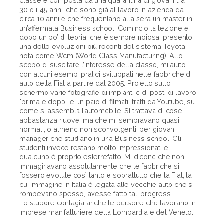
classe è composta da una quarantina di giovani tra i
30 e i 45 anni, che sono già al lavoro in azienda da
circa 10 anni e che frequentano alla sera un master in
un’affermata Business school. Comincio la lezione e,
dopo un po’ di teoria, che è sempre noiosa, presento
una delle evoluzioni più recenti del sistema Toyota,
nota come Wcm (World Class Manufacturing). Allo
scopo di suscitare l’interesse della classe, mi aiuto
con alcuni esempi pratici sviluppati nelle fabbriche di
auto della Fiat a partire dal 2005. Proietto sullo
schermo varie fotografie di impianti e di posti di lavoro
"prima e dopo” e un paio di filmati, tratti da Youtube, su
come si assembla l’automobile. Si trattava di cose
abbastanza nuove, ma che mi sembravano quasi
normali, o almeno non sconvolgenti, per giovani
manager che studiano in una Business school. Gli
studenti invece restano molto impressionati e
qualcuno è proprio esterrefatto. Mi dicono che non
immaginavano assolutamente che le fabbriche si
fossero evolute così tanto e soprattutto che la Fiat, la
cui immagine in Italia è legata alle vecchie auto che si
rompevano spesso, avesse fatto tali progressi.
Lo stupore contagia anche le persone che lavorano in
imprese manifatturiere della Lombardia e del Veneto.