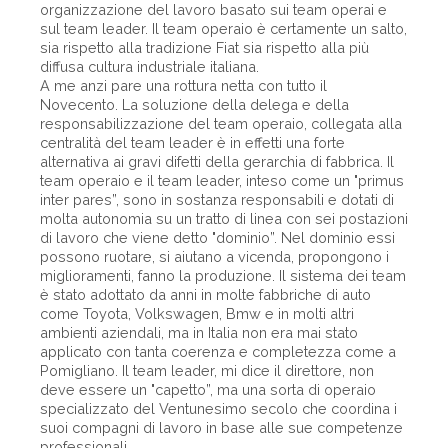
organizzazione del lavoro basato sui team operai e
sul team leader. Il team operaio è certamente un salto,
sia rispetto alla tradizione Fiat sia rispetto alla più
diffusa cultura industriale italiana.
A me anzi pare una rottura netta con tutto il
Novecento. La soluzione della delega e della
responsabilizzazione del team operaio, collegata alla
centralità del team leader è in effetti una forte
alternativa ai gravi difetti della gerarchia di fabbrica. Il
team operaio e il team leader, inteso come un "primus
inter pares”, sono in sostanza responsabili e dotati di
molta autonomia su un tratto di linea con sei postazioni
di lavoro che viene detto "dominio”. Nel dominio essi
possono ruotare, si aiutano a vicenda, propongono i
miglioramenti, fanno la produzione. Il sistema dei team
è stato adottato da anni in molte fabbriche di auto
come Toyota, Volkswagen, Bmw e in molti altri
ambienti aziendali, ma in Italia non era mai stato
applicato con tanta coerenza e completezza come a
Pomigliano. Il team leader, mi dice il direttore, non
deve essere un "capetto”, ma una sorta di operaio
specializzato del Ventunesimo secolo che coordina i
suoi compagni di lavoro in base alle sue competenze
professionali.