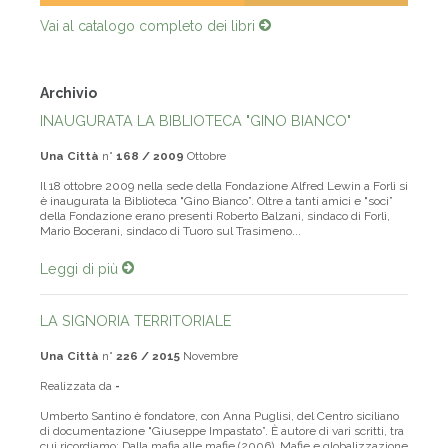
Vai al catalogo completo dei libri
Archivio
INAUGURATA LA BIBLIOTECA "GINO BIANCO"
Una Città
n°
168 / 2009
Ottobre
Il 18 ottobre 2009 nella sede della Fondazione Alfred Lewin a Forlì si
è inaugurata la Biblioteca "Gino Bianco”. Oltre a tanti amici e "soci”
della Fondazione erano presenti Roberto Balzani, sindaco di Forlì,
Mario Bocerani, sindaco di Tuoro sul Trasimeno...
Leggi di più
LA SIGNORIA TERRITORIALE
Una Città
n°
226 / 2015
Novembre
Realizzata da
-
Umberto Santino è fondatore, con Anna Puglisi, del Centro siciliano
di documentazione "Giuseppe Impastato”. È autore di vari scritti, tra