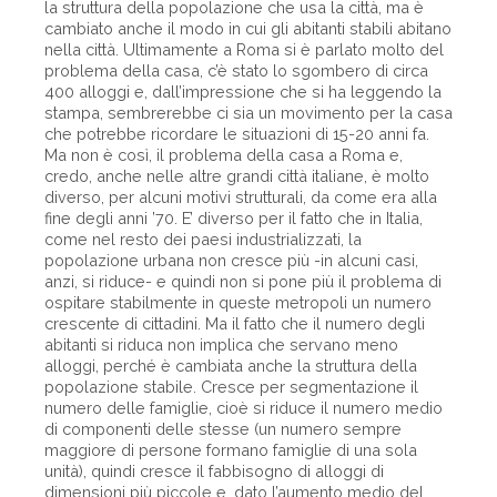
la struttura della popolazione che usa la città, ma è
cambiato anche il modo in cui gli abitanti stabili abitano
nella città. Ultimamente a Roma si è parlato molto del
problema della casa, c’è stato lo sgombero di circa
400 alloggi e, dall’impressione che si ha leggendo la
stampa, sembrerebbe ci sia un movimento per la casa
che potrebbe ricordare le situazioni di 15-20 anni fa.
Ma non è così, il problema della casa a Roma e,
credo, anche nelle altre grandi città italiane, è molto
diverso, per alcuni motivi strutturali, da come era alla
fine degli anni ’70. E’ diverso per il fatto che in Italia,
come nel resto dei paesi industrializzati, la
popolazione urbana non cresce più -in alcuni casi,
anzi, si riduce- e quindi non si pone più il problema di
ospitare stabilmente in queste metropoli un numero
crescente di cittadini. Ma il fatto che il numero degli
abitanti si riduca non implica che servano meno
alloggi, perché è cambiata anche la struttura della
popolazione stabile. Cresce per segmentazione il
numero delle famiglie, cioè si riduce il numero medio
di componenti delle stesse (un numero sempre
maggiore di persone formano famiglie di una sola
unità), quindi cresce il fabbisogno di alloggi di
dimensioni più piccole e, dato l’aumento medio del