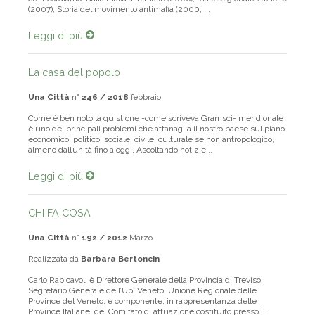
cui ricordiamo: Dalla mafia alle mafie (2006), Mafie e globalizzazione
(2007), Storia del movimento antimafia (2000, ...
Leggi di più
La casa del popolo
Una Città
n°
246 / 2018
febbraio
Come è ben noto la quistione -come scriveva Gramsci- meridionale
è uno dei principali problemi che attanaglia il nostro paese sul piano
economico, politico, sociale, civile, culturale se non antropologico,
almeno dall’unità fino a oggi. Ascoltando notizie...
Leggi di più
CHI FA COSA
Una Città
n°
192 / 2012
Marzo
Realizzata da
Barbara Bertoncin
Carlo Rapicavoli è Direttore Generale della Provincia di Treviso.
Segretario Generale dell’Upi Veneto, Unione Regionale delle
Province del Veneto, è componente, in rappresentanza delle