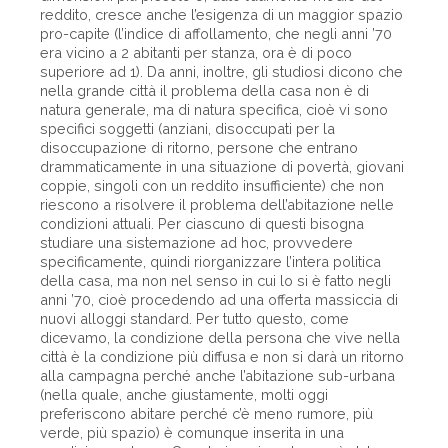
reddito, cresce anche l’esigenza di un maggior spazio
pro-capite (l’indice di affollamento, che negli anni ’70
era vicino a 2 abitanti per stanza, ora è di poco
superiore ad 1). Da anni, inoltre, gli studiosi dicono che
nella grande città il problema della casa non è di
natura generale, ma di natura specifica, cioè vi sono
specifici soggetti (anziani, disoccupati per la
disoccupazione di ritorno, persone che entrano
drammaticamente in una situazione di povertà, giovani
coppie, singoli con un reddito insufficiente) che non
riescono a risolvere il problema dell’abitazione nelle
condizioni attuali. Per ciascuno di questi bisogna
studiare una sistemazione ad hoc, provvedere
specificamente, quindi riorganizzare l’intera politica
della casa, ma non nel senso in cui lo si è fatto negli
anni ’70, cioè procedendo ad una offerta massiccia di
nuovi alloggi standard. Per tutto questo, come
dicevamo, la condizione della persona che vive nella
città è la condizione più diffusa e non si darà un ritorno
alla campagna perché anche l’abitazione sub-urbana
(nella quale, anche giustamente, molti oggi
preferiscono abitare perché c’è meno rumore, più
verde, più spazio) è comunque inserita in una