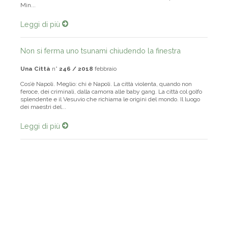
Province Italiane, del Comitato di attuazione costituito presso il
Min...
Leggi di più
Non si ferma uno tsunami chiudendo la finestra
Una Città
n°
246 / 2018
febbraio
Cos’è Napoli. Meglio: chi è Napoli. La città violenta, quando non
feroce, dei criminali, dalla camorra alle baby gang. La città col golfo
splendente e il Vesuvio che richiama le origini del mondo. Il luogo
dei maestri del...
Leggi di più