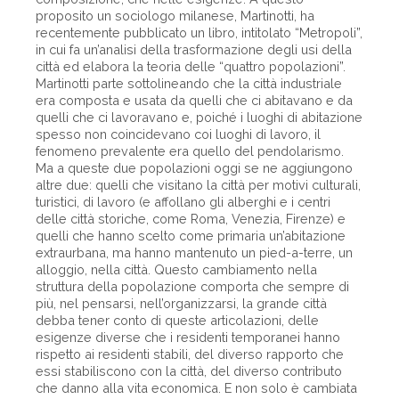
proposito un sociologo milanese, Martinotti, ha
recentemente pubblicato un libro, intitolato “Metropoli”,
in cui fa un’analisi della trasformazione degli usi della
città ed elabora la teoria delle “quattro popolazioni”.
Martinotti parte sottolineando che la città industriale
era composta e usata da quelli che ci abitavano e da
quelli che ci lavoravano e, poiché i luoghi di abitazione
spesso non coincidevano coi luoghi di lavoro, il
fenomeno prevalente era quello del pendolarismo.
Ma a queste due popolazioni oggi se ne aggiungono
altre due: quelli che visitano la città per motivi culturali,
turistici, di lavoro (e affollano gli alberghi e i centri
delle città storiche, come Roma, Venezia, Firenze) e
quelli che hanno scelto come primaria un’abitazione
extraurbana, ma hanno mantenuto un pied-a-terre, un
alloggio, nella città. Questo cambiamento nella
struttura della popolazione comporta che sempre di
più, nel pensarsi, nell’organizzarsi, la grande città
debba tener conto di queste articolazioni, delle
esigenze diverse che i residenti temporanei hanno
rispetto ai residenti stabili, del diverso rapporto che
essi stabiliscono con la città, del diverso contributo
che danno alla vita economica. E non solo è cambiata