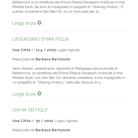
Sami Adwan, palestinese, già docente di Pedagogia all’Università di
Betlemme e co-direttore del Prime (Peace Research Institute in the
Middle East), da anni è impegnato in progetti di "Sharing History”. È
autore, assieme a Dan Bar-On, di un manuale per st...
Leggi di più
L’ASSASSINO DI MIA FIGLIA
Una Città
n°
114 / 2003
Luglio-Agosto
Realizzata da
Barbara Bertoncin
Sami Adwan, palestinese, docente di Pedagogia all’università di
Betlemme, co-direttore del Prime (Peace Research Institute in the
Middle East), con Dan Bar-On, docente israeliano, è ora impegnato in
un progetto di “Sharing History” volto alla stesura di u...
Leggi di più
CHI HA SEI FIGLI?
Una Città
n°
97 / 2001
Luglio-Agosto
Realizzata da
Barbara Bertoncin