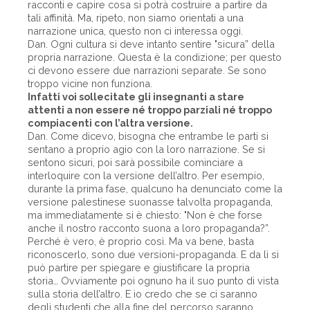
racconti e capire cosa si potrà costruire a partire da
tali affinità. Ma, ripeto, non siamo orientati a una
narrazione unica, questo non ci interessa oggi.
Dan. Ogni cultura si deve intanto sentire "sicura” della
propria narrazione. Questa è la condizione; per questo
ci devono essere due narrazioni separate. Se sono
troppo vicine non funziona.
Infatti voi sollecitate gli insegnanti a stare
attenti a non essere né troppo parziali né troppo
compiacenti con l’altra versione.
Dan. Come dicevo, bisogna che entrambe le parti si
sentano a proprio agio con la loro narrazione. Se si
sentono sicuri, poi sarà possibile cominciare a
interloquire con la versione dell’altro. Per esempio,
durante la prima fase, qualcuno ha denunciato come la
versione palestinese suonasse talvolta propaganda,
ma immediatamente si è chiesto: "Non è che forse
anche il nostro racconto suona a loro propaganda?”.
Perché è vero, è proprio così. Ma va bene, basta
riconoscerlo, sono due versioni-propaganda. E da lì si
può partire per spiegare e giustificare la propria
storia… Ovviamente poi ognuno ha il suo punto di vista
sulla storia dell’altro. E io credo che se ci saranno
degli studenti che alla fine del percorso saranno