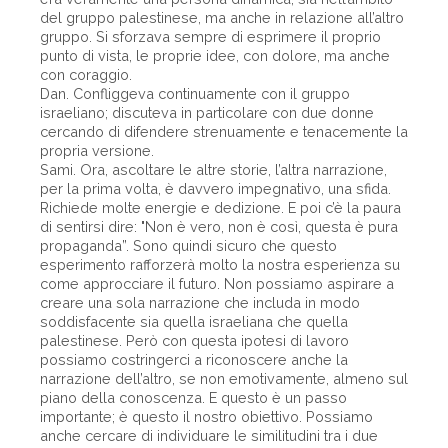
del gruppo palestinese, ma anche in relazione all’altro
gruppo. Si sforzava sempre di esprimere il proprio
punto di vista, le proprie idee, con dolore, ma anche
con coraggio.
Dan. Confliggeva continuamente con il gruppo
israeliano; discuteva in particolare con due donne
cercando di difendere strenuamente e tenacemente la
propria versione.
Sami. Ora, ascoltare le altre storie, l’altra narrazione,
per la prima volta, è davvero impegnativo, una sfida.
Richiede molte energie e dedizione. E poi c’è la paura
di sentirsi dire: "Non è vero, non è così, questa è pura
propaganda”. Sono quindi sicuro che questo
esperimento rafforzerà molto la nostra esperienza su
come approcciare il futuro. Non possiamo aspirare a
creare una sola narrazione che includa in modo
soddisfacente sia quella israeliana che quella
palestinese. Però con questa ipotesi di lavoro
possiamo costringerci a riconoscere anche la
narrazione dell’altro, se non emotivamente, almeno sul
piano della conoscenza. E questo è un passo
importante; è questo il nostro obiettivo. Possiamo
anche cercare di individuare le similitudini tra i due