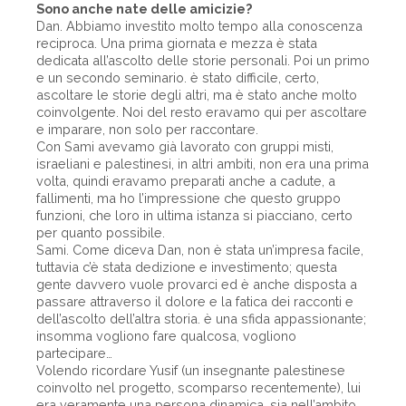
Sono anche nate delle amicizie?
Dan. Abbiamo investito molto tempo alla conoscenza
reciproca. Una prima giornata e mezza è stata
dedicata all’ascolto delle storie personali. Poi un primo
e un secondo seminario. è stato difficile, certo,
ascoltare le storie degli altri, ma è stato anche molto
coinvolgente. Noi del resto eravamo qui per ascoltare
e imparare, non solo per raccontare.
Con Sami avevamo già lavorato con gruppi misti,
israeliani e palestinesi, in altri ambiti, non era una prima
volta, quindi eravamo preparati anche a cadute, a
fallimenti, ma ho l’impressione che questo gruppo
funzioni, che loro in ultima istanza si piacciano, certo
per quanto possibile.
Sami. Come diceva Dan, non è stata un’impresa facile,
tuttavia c’è stata dedizione e investimento; questa
gente davvero vuole provarci ed è anche disposta a
passare attraverso il dolore e la fatica dei racconti e
dell’ascolto dell’altra storia. è una sfida appassionante;
insomma vogliono fare qualcosa, vogliono
partecipare…
Volendo ricordare Yusif (un insegnante palestinese
coinvolto nel progetto, scomparso recentemente), lui
era veramente una persona dinamica, sia nell’ambito