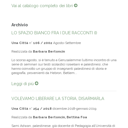
Vai al catalogo completo dei libri
Archivio
LO SPAZIO BIANCO FRA I DUE RACCONTI (I)
Una Città
n°
106 / 2002
Agosto-Settembre
Realizzata da
Barbara Bertoncin
Lo scorso agosto, si è tenuto a Gerusalemme l’ultimo incontro di una
serie di seminari sui testi scolastici israeliani e palestinesi, che
hanno coinvolto un gruppo di insegnanti palestinesi di storia e
geografia, provenienti da Hebron, Betlem...
Leggi di più
VOLEVAMO LIBERARE LA STORIA, DISARMARLA
Una Città
n°
254 / 2018
dicembre 2018-gennaio 2019
Realizzata da
Barbara Bertoncin, Bettina Foa