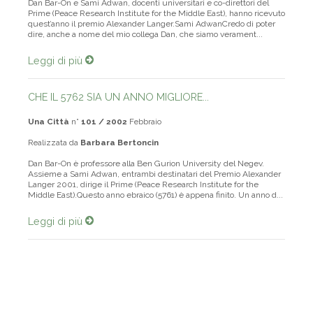
Dan Bar-On e Sami Adwan, docenti universitari e co-direttori del
Prime (Peace Research Institute for the Middle East), hanno ricevuto
quest’anno il premio Alexander Langer.Sami AdwanCredo di poter
dire, anche a nome del mio collega Dan, che siamo verament...
Leggi di più
CHE IL 5762 SIA UN ANNO MIGLIORE...
Una Città
n°
101 / 2002
Febbraio
Realizzata da
Barbara Bertoncin
Dan Bar-On è professore alla Ben Gurion University del Negev.
Assieme a Sami Adwan, entrambi destinatari del Premio Alexander
Langer 2001, dirige il Prime (Peace Research Institute for the
Middle East).Questo anno ebraico (5761) è appena finito. Un anno d...
Leggi di più