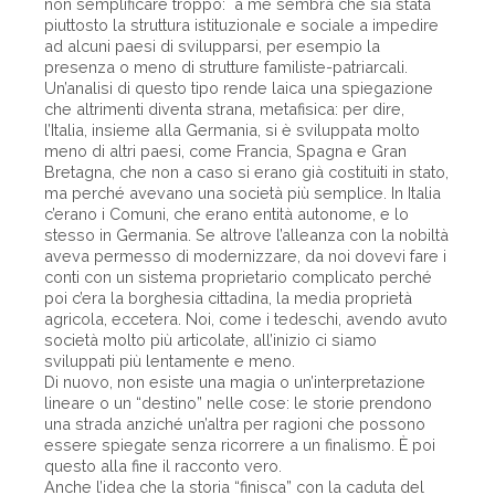
non semplificare troppo: a me sembra che sia stata
piuttosto la struttura istituzionale e sociale a impedire
ad alcuni paesi di svilupparsi, per esempio la
presenza o meno di strutture familiste-patriarcali.
Un’analisi di questo tipo rende laica una spiegazione
che altrimenti diventa strana, metafisica: per dire,
l’Italia, insieme alla Germania, si è sviluppata molto
meno di altri paesi, come Francia, Spagna e Gran
Bretagna, che non a caso si erano già costituiti in stato,
ma perché avevano una società più semplice. In Italia
c’erano i Comuni, che erano entità autonome, e lo
stesso in Germania. Se altrove l’alleanza con la nobiltà
aveva permesso di modernizzare, da noi dovevi fare i
conti con un sistema proprietario complicato perché
poi c’era la borghesia cittadina, la media proprietà
agricola, eccetera. Noi, come i tedeschi, avendo avuto
società molto più articolate, all’inizio ci siamo
sviluppati più lentamente e meno.
Di nuovo, non esiste una magia o un’interpretazione
lineare o un “destino” nelle cose: le storie prendono
una strada anziché un’altra per ragioni che possono
essere spiegate senza ricorrere a un finalismo. È poi
questo alla fine il racconto vero.
Anche l’idea che la storia “finisca” con la caduta del