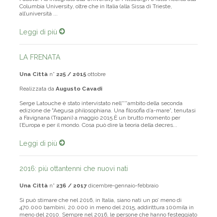
Padova. Ha insegnato alla University of Pittsburgh e fatto ricerca alla
Columbia University, oltre che in Italia (alla Sissa di Trieste,
all’università ...
Leggi di più
LA FRENATA
Una Città
n°
225 / 2015
ottobre
Realizzata da
Augusto Cavadi
Serge Latouche è stato intervistato nell''''ambito della seconda
edizione de "Aegusa philosophiana. Una filosofia d’a-mare”, tenutasi
a Favignana (Trapani) a maggio 2015.È un brutto momento per
l’Europa e per il mondo. Cosa può dire la teoria della decres...
Leggi di più
2016: più ottantenni che nuovi nati
Una Città
n°
236 / 2017
dicembre-gennaio-febbraio
Si può stimare che nel 2016, in Italia, siano nati un po’ meno di
470.000 bambini, 20.000 in meno del 2015, addirittura 100mila in