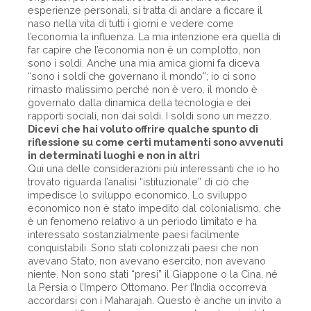
esperienze personali, si tratta di andare a ficcare il
naso nella vita di tutti i giorni e vedere come
l’economia la influenza. La mia intenzione era quella di
far capire che l’economia non è un complotto, non
sono i soldi. Anche una mia amica giorni fa diceva
“sono i soldi che governano il mondo”; io ci sono
rimasto malissimo perché non è vero, il mondo è
governato dalla dinamica della tecnologia e dei
rapporti sociali, non dai soldi. I soldi sono un mezzo.
Dicevi che hai voluto offrire qualche spunto di
riflessione su come certi mutamenti sono avvenuti
in determinati luoghi e non in altri
Qui una delle considerazioni più interessanti che io ho
trovato riguarda l’analisi “istituzionale” di ciò che
impedisce lo sviluppo economico. Lo sviluppo
economico non è stato impedito dal colonialismo, che
è un fenomeno relativo a un periodo limitato e ha
interessato sostanzialmente paesi facilmente
conquistabili. Sono stati colonizzati paesi che non
avevano Stato, non avevano esercito, non avevano
niente. Non sono stati “presi” il Giappone o la Cina, né
la Persia o l’Impero Ottomano. Per l’India occorreva
accordarsi con i Maharajah. Questo è anche un invito a