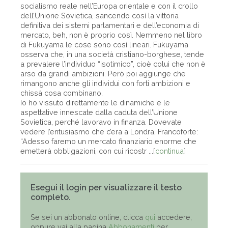
socialismo reale nell’Europa orientale e con il crollo
dell’Unione Sovietica, sancendo così la vittoria
definitiva dei sistemi parlamentari e dell’economia di
mercato, beh, non è proprio così. Nemmeno nel libro
di Fukuyama le cose sono così lineari. Fukuyama
osserva che, in una società cristiano-borghese, tende
a prevalere l’individuo “isotimico”, cioè colui che non è
arso da grandi ambizioni. Però poi aggiunge che
rimangono anche gli individui con forti ambizioni e
chissà cosa combinano.
Io ho vissuto direttamente le dinamiche e le
aspettative innescate dalla caduta dell’Unione
Sovietica, perché lavoravo in finanza. Dovevate
vedere l’entusiasmo che c’era a Londra, Francoforte:
“Adesso faremo un mercato finanziario enorme che
emetterà obbligazioni, con cui ricostr ...[
continua
]
Esegui il login per visualizzare il testo
completo.
Se sei un abbonato online, clicca
qui
accedere,
oppure vai alla pagina
Abbonamenti
per