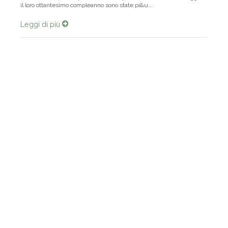
meno del 2010. Sempre nel 2016, le persone che hanno festeggiato
il loro ottantesimo compleanno sono state pi&u...
Leggi di più