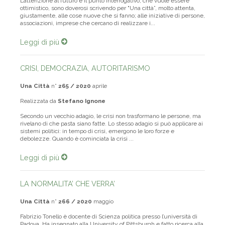
L’attenzione al futuro e il punto interrogativo, che vuole essere
ottimistico, sono doverosi scrivendo per "Una città”, molto attenta,
giustamente, alle cose nuove che si fanno; alle iniziative di persone,
associazioni, imprese che cercano di realizzare i...
Leggi di più
CRISI, DEMOCRAZIA, AUTORITARISMO
Una Città
n°
265 / 2020
aprile
Realizzata da
Stefano Ignone
Secondo un vecchio adagio, le crisi non trasformano le persone, ma
rivelano di che pasta siano fatte. Lo stesso adagio si può applicare ai
sistemi politici: in tempo di crisi, emergono le loro forze e
debolezze. Quando è cominciata la crisi ...
Leggi di più
LA NORMALITA’ CHE VERRA’
Una Città
n°
266 / 2020
maggio
Fabrizio Tonello è docente di Scienza politica presso l’università di