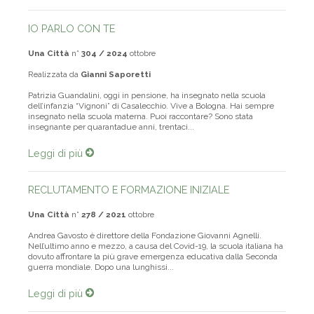
IO PARLO CON TE
Una Città
n°
304 / 2024
ottobre
Realizzata da
Gianni Saporetti
Patrizia Guandalini, oggi in pensione, ha insegnato nella scuola
dell’infanzia “Vignoni” di Casalecchio. Vive a Bologna. Hai sempre
insegnato nella scuola materna. Puoi raccontare? Sono stata
insegnante per quarantadue anni, trentaci...
Leggi di più
RECLUTAMENTO E FORMAZIONE INIZIALE
Una Città
n°
278 / 2021
ottobre
Andrea Gavosto è direttore della Fondazione Giovanni Agnelli.
Nell’ultimo anno e mezzo, a causa del Covid-19, la scuola italiana ha
dovuto affrontare la più grave emergenza educativa dalla Seconda
guerra mondiale. Dopo una lunghissi...
Leggi di più