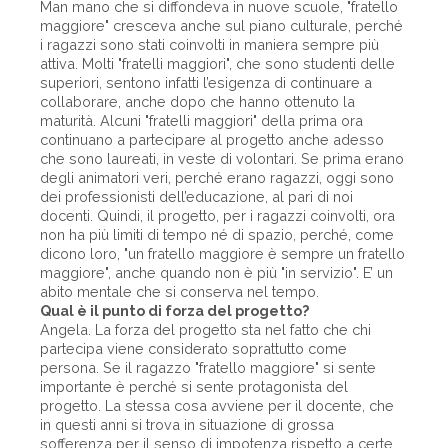
Man mano che si diffondeva in nuove scuole, "fratello
maggiore" cresceva anche sul piano culturale, perché
i ragazzi sono stati coinvolti in maniera sempre più
attiva. Molti "fratelli maggiori", che sono studenti delle
superiori, sentono infatti l’esigenza di continuare a
collaborare, anche dopo che hanno ottenuto la
maturità. Alcuni "fratelli maggiori" della prima ora
continuano a partecipare al progetto anche adesso
che sono laureati, in veste di volontari. Se prima erano
degli animatori veri, perché erano ragazzi, oggi sono
dei professionisti dell’educazione, al pari di noi
docenti. Quindi, il progetto, per i ragazzi coinvolti, ora
non ha più limiti di tempo né di spazio, perché, come
dicono loro, "un fratello maggiore è sempre un fratello
maggiore", anche quando non è più "in servizio". E’ un
abito mentale che si conserva nel tempo.
Qual è il punto di forza del progetto?
Angela. La forza del progetto sta nel fatto che chi
partecipa viene considerato soprattutto come
persona. Se il ragazzo "fratello maggiore" si sente
importante è perché si sente protagonista del
progetto. La stessa cosa avviene per il docente, che
in questi anni si trova in situazione di grossa
sofferenza per il senso di impotenza rispetto a certe