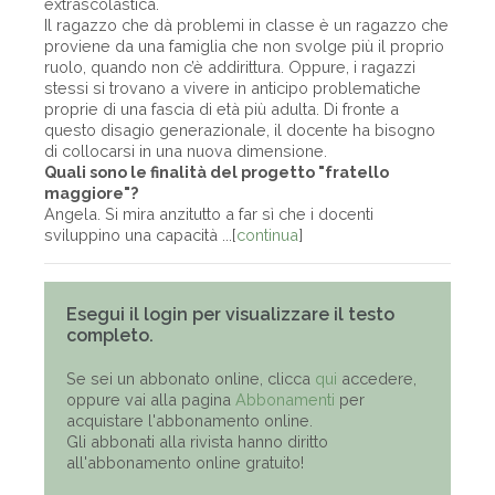
extrascolastica.
Il ragazzo che dà problemi in classe è un ragazzo che
proviene da una famiglia che non svolge più il proprio
ruolo, quando non c’è addirittura. Oppure, i ragazzi
stessi si trovano a vivere in anticipo problematiche
proprie di una fascia di età più adulta. Di fronte a
questo disagio generazionale, il docente ha bisogno
di collocarsi in una nuova dimensione.
Quali sono le finalità del progetto "fratello
maggiore"?
Angela. Si mira anzitutto a far sì che i docenti
sviluppino una capacità ...[
continua
]
Esegui il login per visualizzare il testo
completo.
Se sei un abbonato online, clicca
qui
accedere,
oppure vai alla pagina
Abbonamenti
per
acquistare l'abbonamento online.
Gli abbonati alla rivista hanno diritto
all'abbonamento online gratuito!