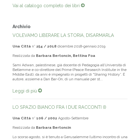
Vai al catalogo completo dei libri
Archivio
VOLEVAMO LIBERARE LA STORIA, DISARMARLA
Una Città
n°
254 / 2018
dicembre 2018-gennaio 2019
Realizzata da
Barbara Bertoncin, Bettina Foa
Sami Adwan, palestinese, già docente di Pedagogia all’Università di
Betlemme e co-direttore del Prime (Peace Research Institute in the
Middle East), da anni è impegnato in progetti di "Sharing History”. È
autore, assieme a Dan Bar-On, di un manuale per st...
Leggi di più
LO SPAZIO BIANCO FRA I DUE RACCONTI (I)
Una Città
n°
106 / 2002
Agosto-Settembre
Realizzata da
Barbara Bertoncin