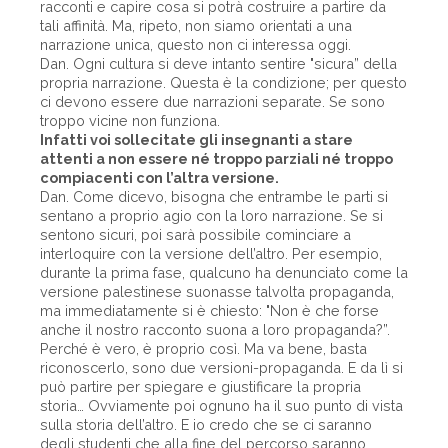
racconti e capire cosa si potrà costruire a partire da
tali affinità. Ma, ripeto, non siamo orientati a una
narrazione unica, questo non ci interessa oggi.
Dan. Ogni cultura si deve intanto sentire "sicura” della
propria narrazione. Questa è la condizione; per questo
ci devono essere due narrazioni separate. Se sono
troppo vicine non funziona.
Infatti voi sollecitate gli insegnanti a stare
attenti a non essere né troppo parziali né troppo
compiacenti con l’altra versione.
Dan. Come dicevo, bisogna che entrambe le parti si
sentano a proprio agio con la loro narrazione. Se si
sentono sicuri, poi sarà possibile cominciare a
interloquire con la versione dell’altro. Per esempio,
durante la prima fase, qualcuno ha denunciato come la
versione palestinese suonasse talvolta propaganda,
ma immediatamente si è chiesto: "Non è che forse
anche il nostro racconto suona a loro propaganda?”.
Perché è vero, è proprio così. Ma va bene, basta
riconoscerlo, sono due versioni-propaganda. E da lì si
può partire per spiegare e giustificare la propria
storia… Ovviamente poi ognuno ha il suo punto di vista
sulla storia dell’altro. E io credo che se ci saranno
degli studenti che alla fine del percorso saranno