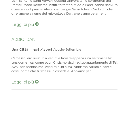
Dan Bar-On e Sami Adwan, docenti universitari e co-direttori del
Prime (Peace Research Institute for the Middle East), hanno ricevuto
quest’anno il premio Alexander Langer.Sami AdwanCredo di poter
dire, anche a nome del mio collega Dan, che siamo verament...
Leggi di più
ADDIO, DAN
Una Città
n°
158 / 2008
Agosto-Settembre
Caro Dan, ero riuscito a venirti a trovare appena una settimana fa:
una domenica, come oggi. Ci siamo visti nel tuo appartamento di Tel
Aviv, per pochissimo, venti minuti circa. Abbiamo parlato di tante
cose, prima che ti recassi in ospedale. Abbiamo parl...
Leggi di più