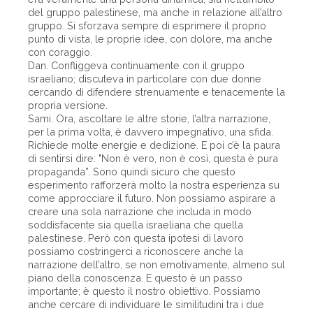
del gruppo palestinese, ma anche in relazione all’altro
gruppo. Si sforzava sempre di esprimere il proprio
punto di vista, le proprie idee, con dolore, ma anche
con coraggio.
Dan. Confliggeva continuamente con il gruppo
israeliano; discuteva in particolare con due donne
cercando di difendere strenuamente e tenacemente la
propria versione.
Sami. Ora, ascoltare le altre storie, l’altra narrazione,
per la prima volta, è davvero impegnativo, una sfida.
Richiede molte energie e dedizione. E poi c’è la paura
di sentirsi dire: "Non è vero, non è così, questa è pura
propaganda”. Sono quindi sicuro che questo
esperimento rafforzerà molto la nostra esperienza su
come approcciare il futuro. Non possiamo aspirare a
creare una sola narrazione che includa in modo
soddisfacente sia quella israeliana che quella
palestinese. Però con questa ipotesi di lavoro
possiamo costringerci a riconoscere anche la
narrazione dell’altro, se non emotivamente, almeno sul
piano della conoscenza. E questo è un passo
importante; è questo il nostro obiettivo. Possiamo
anche cercare di individuare le similitudini tra i due