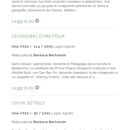
Lo scorso agosto, si è tenuto a Gerusalemme l’ultimo incontro di una
serie di seminari sui testi scolastici israeliani e palestinesi, che
hanno coinvolto un gruppo di insegnanti palestinesi di storia e
geografia, provenienti da Hebron, Betlem...
Leggi di più
L’ASSASSINO DI MIA FIGLIA
Una Città
n°
114 / 2003
Luglio-Agosto
Realizzata da
Barbara Bertoncin
Sami Adwan, palestinese, docente di Pedagogia all’università di
Betlemme, co-direttore del Prime (Peace Research Institute in the
Middle East), con Dan Bar-On, docente israeliano, è ora impegnato in
un progetto di “Sharing History” volto alla stesura di u...
Leggi di più
CHI HA SEI FIGLI?
Una Città
n°
97 / 2001
Luglio-Agosto
Realizzata da
Barbara Bertoncin