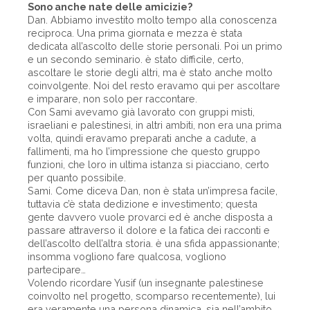
Sono anche nate delle amicizie?
Dan. Abbiamo investito molto tempo alla conoscenza
reciproca. Una prima giornata e mezza è stata
dedicata all’ascolto delle storie personali. Poi un primo
e un secondo seminario. è stato difficile, certo,
ascoltare le storie degli altri, ma è stato anche molto
coinvolgente. Noi del resto eravamo qui per ascoltare
e imparare, non solo per raccontare.
Con Sami avevamo già lavorato con gruppi misti,
israeliani e palestinesi, in altri ambiti, non era una prima
volta, quindi eravamo preparati anche a cadute, a
fallimenti, ma ho l’impressione che questo gruppo
funzioni, che loro in ultima istanza si piacciano, certo
per quanto possibile.
Sami. Come diceva Dan, non è stata un’impresa facile,
tuttavia c’è stata dedizione e investimento; questa
gente davvero vuole provarci ed è anche disposta a
passare attraverso il dolore e la fatica dei racconti e
dell’ascolto dell’altra storia. è una sfida appassionante;
insomma vogliono fare qualcosa, vogliono
partecipare…
Volendo ricordare Yusif (un insegnante palestinese
coinvolto nel progetto, scomparso recentemente), lui
era veramente una persona dinamica, sia nell’ambito