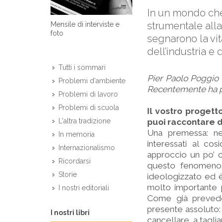
In un mondo che
strumentale alla 
Mensile di interviste e
foto
segnarono la vit
dell’industria e
Tutti i sommari
Pier Paolo Poggio l
Problemi d'ambiente
Recentemente ha 
Problemi di lavoro
Problemi di scuola
Il vostro progett
puoi raccontare 
L'altra tradizione
Una premessa: neg
In memoria
interessati al co
Internazionalismo
approccio un po’ c
Ricordarsi
questo fenomeno. 
Storie
ideologizzato ed è 
molto importante p
I nostri editoriali
Come già prevedev
presente assoluto: 
I nostri libri
cancellare, a tagliar