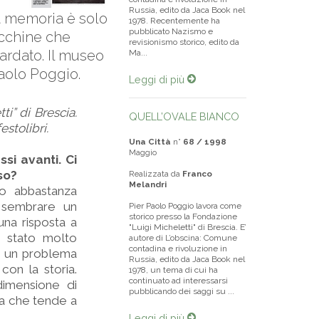
Russia, edito da Jaca Book nel
a memoria è solo
1978. Recentemente ha
pubblicato Nazismo e
macchine che
revisionismo storico, edito da
ardato. Il museo
Ma...
Paolo Poggio.
Leggi di più
i” di Brescia.
QUELL’OVALE BIANCO
estolibri.
Una Città
n°
68 / 1998
Maggio
si avanti. Ci
so?
Realizzata da
Franco
Melandri
mo abbastanza
ò sembrare un
Pier Paolo Poggio lavora come
storico presso la Fondazione
una risposta a
"Luigi Micheletti" di Brescia. E’
è stato molto
autore di L’obscina: Comune
contadina e rivoluzione in
di un problema
Russia, edito da Jaca Book nel
con la storia.
1978, un tema di cui ha
continuato ad interessarsi
dimensione di
pubblicando dei saggi su ...
ca che tende a
Leggi di più