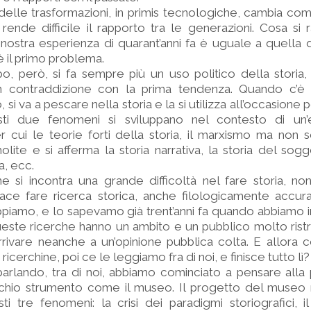
delle trasformazioni, in primis tecnologiche, cambia co
ende difficile il rapporto tra le generazioni. Cosa si
 nostra esperienza di quarant’anni fa è uguale a quella 
 il primo problema.
, però, si fa sempre più un uso politico della storia,
n contraddizione con la prima tendenza. Quando c’è
, si va a pescare nella storia e la si utilizza all’occasione
ti due fenomeni si sviluppano nel contesto di un’e
 cui le teorie forti della storia, il marxismo ma non 
lite e si afferma la storia narrativa, la storia del sogge
a, ecc.
ne si incontra una grande difficoltà nel fare storia, no
 piace fare ricerca storica, anche filologicamente accu
ppiamo, e lo sapevamo già trent’anni fa quando abbiamo i
este ricerche hanno un ambito e un pubblico molto ristre
rivare neanche a un’opinione pubblica colta. E allora 
icerchine, poi ce le leggiamo fra di noi, e finisce tutto lì?
arlando, tra di noi, abbiamo cominciato a pensare alla p
vecchio strumento come il museo. Il progetto del museo
ti tre fenomeni: la crisi dei paradigmi storiografici, i