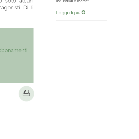
o solo alcuni
industriali e mercat...
gonisti. Di lì
Leggi di più
bbonamenti