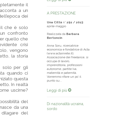
mpletamente il
 racconta a un
A PRESTAZIONE
dell’epoca dei
Una Città
n°
292 / 2023
aprile-maggio
 il che è solo
 un confronto
Realizzata da
Barbara
Bertoncin
 per quello che
vidente crisi
Anna Soru, ricercatrice
solo, vengono
economica e fondatrice di Acta
(www.actainrete.it),
tto, la storia
Associazione dei freelance, si
occupa di lavoro,
imprenditoria, professioni
n solo per gli
autonome, partite Iva,
rata quando ci
maternità e paternità.
Vorremmo rifare un po’ il
niziato questa
punto su...
tto. In realtà
come uscirne?
Leggi di più
ossibilità del
Di nazionalità ucraina,
 nasce da una
sordo
l dilagare del