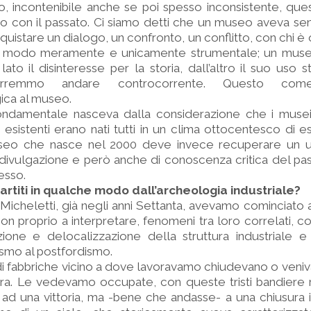
co, incontenibile anche se poi spesso inconsistente, qu
orto con il passato. Ci siamo detti che un museo aveva s
nquistare un dialogo, un confronto, un conflitto, con chi è
 in modo meramente e unicamente strumentale; un museo
ato il disinteresse per la storia, dall’altro il suo uso s
rremmo andare controcorrente. Questo com
ca al museo.
fondamentale nasceva dalla considerazione che i musei 
a esistenti erano nati tutti in un clima ottocentesco di e
seo che nasce nel 2000 deve invece recuperare un u
divulgazione e però anche di conoscenza critica del pass
esso.
artiti in qualche modo dall’archeologia industriale?
cheletti, già negli anni Settanta, avevamo cominciato 
n proprio a interpretare, fenomeni tra loro correlati, c
azione e delocalizzazione della struttura industriale e
ismo al postfordismo.
i fabbriche vicino a dove lavoravamo chiudevano o veniva
ra. Le vedevamo occupate, con queste tristi bandiere 
ad una vittoria, ma -bene che andasse- a una chiusura il