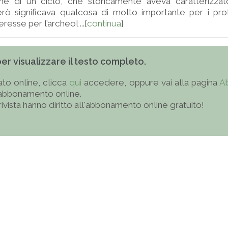
fine di un ciclo, che storicamente aveva caratterizzat
ò significava qualcosa di molto importante per i prota
resse per l’archeol ...[
continua
]
 per visualizzare il testo completo.
to online, clicca
qui
accedere, oppure vai alla pagina
A
'abbonamento online.
 rivista hanno diritto all'abbonamento online gratuito!