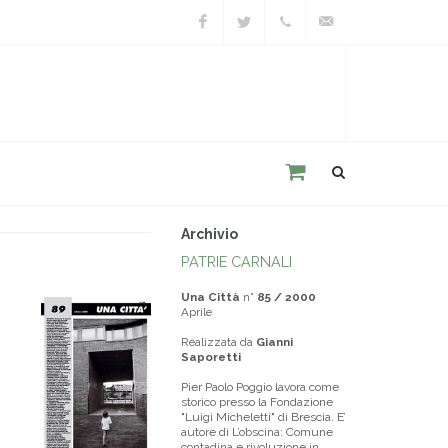
Facebook
Twitter
+39
unacitta@unacitta.o
0543
21422
Archivio
PATRIE CARNALI
Una Città
n°
85 / 2000
Aprile
Realizzata da
Gianni
Saporetti
Pier Paolo Poggio lavora come
storico presso la Fondazione
"Luigi Micheletti" di Brescia. E’
autore di L’obscina: Comune
contadina e rivoluzione in