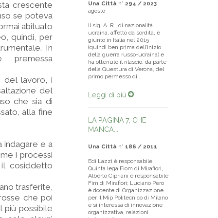
esta crescente
Una Città
n°
294 / 2023
agosto
enso se poteva
 ormai abituato
Il sig. A. R., di nazionalità
ucraina, affetto da sordità, è
, quindi, per
giunto in Italia nel 2015
trumentale. In
(quindi ben prima dell’inizio
della guerra russo-ucraina) e
e premessa
ha ottenuto il rilascio, da parte
della Questura di Verona, del
primo permesso di...
del lavoro, i
saltazione del
Leggi di più
so che sia di
ato, alla fine
LA PAGINA 7, CHE
MANCA...
a indagare e a
Una Città
n°
186 / 2011
ome i processi
Edi Lazzi è responsabile
 il cosiddetto
Quinta lega Fiom di Mirafiori,
Alberto Cipriani è responsabile
Fim di Mirafiori; Luciano Pero
no trasferite,
è docente di Organizzazione
rosse che poi
per il Mip Politecnico di Milano
e si interessa di innovazione
 più possibile
organizzativa, relazioni