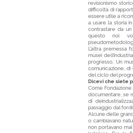
revisionismo stori
difficoltà di rapp
essere utile a rico
a usare la storia
contrastare da un l
questo noi vo
pseudometodologi
L’altra premessa 
musei dell’industri
progresso. Un mu
comunicazione, di 
del ciclo del progr
Dicevi che siete p
Come Fondazione Mi
documentare, se no
di deindustrializz
passaggio dal ford
Alcune delle grand
o cambiavano natu
non portavano mai 