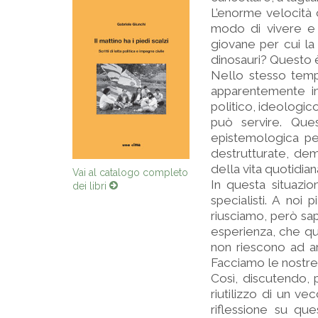
L’enorme velocità 
modo di vivere e r
giovane per cui la
dinosauri? Questo è
Nello stesso tempo
apparentemente i
politico, ideologico
può servire. Ques
epistemologica per
destrutturate, demo
della vita quotidian
Vai al catalogo completo
In questa situazio
dei libri
specialisti. A noi
riusciamo, però sa
esperienza, che qu
non riescono ad ar
Facciamo le nostre r
Così, discutendo, p
riutilizzo di un 
riflessione su ques