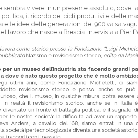
 sembra vivere in un presente assoluto, dove l
politica, il ricordo dei cicli produttivi e delle 
a e le idee delle generazioni del 900 va salvagu
 del lavoro che nasce a Brescia. Intervista a Pier 
avora come storico presso la Fondazione “Luigi Michelett
pubblicato
Nazismo e revisionismo storico
, edito da Manif
o per un museo dell’industria sta facendo grandi pas
da dove è nato questo progetto che è molto ambizio
li ultimi anni, come Fondazione Micheletti, ci sia
siddetto revisionismo storico e penso, anche se pu
urioso, che il museo, in qualche misura, potrà essere 
In realtà il revisionismo storico, anche se in Italia 
diventato un fronte di battaglia politica, è il segnale 
er le nostre società: la difficoltà ad aver un rapporto 
a Anders, a cavallo del ’68, siamo entrati in una 
la società ipertecnologizzata diventa una società astori
e i rapporti con il passato.