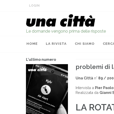
LOGIN
Le domande vengono prima delle risposte
HOME
LA RIVISTA
CHI SIAMO
CERC
L'ultimo numero
problemi di l
Una Città
n°
89 / 20
Intervista a
Pier Paolo
Realizzata da
Gianni 
LA ROTAT