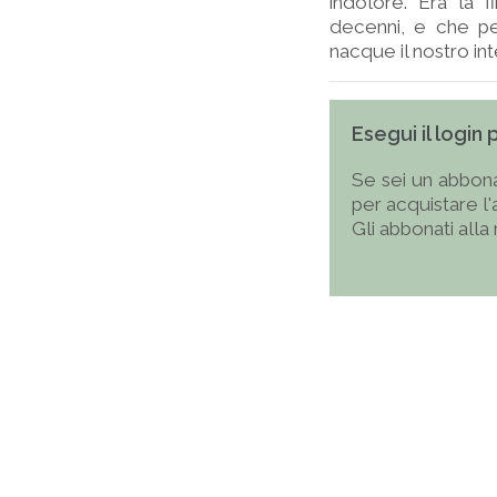
indolore. Era la 
decenni, e che per
nacque il nostro inte
Esegui il login
Se sei un abbona
per acquistare l
Gli abbonati alla