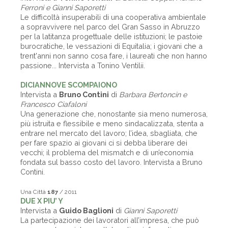
Ferroni e Gianni Saporetti
Le difficoltà insuperabili di una cooperativa ambientale
a sopravvivere nel parco del Gran Sasso in Abruzzo
per la latitanza progettuale delle istituzioni; le pastoie
burocratiche, le vessazioni di Equitalia; i giovani che a
trent'anni non sanno cosa fare, i laureati che non hanno
passione... Intervista a Tonino Ventilii.
DICIANNOVE SCOMPAIONO
Intervista a
Bruno Contini
di
Barbara Bertoncin e
Francesco Ciafaloni
Una generazione che, nonostante sia meno numerosa,
più istruita e flessibile e meno sindacalizzata, stenta a
entrare nel mercato del lavoro; l’idea, sbagliata, che
per fare spazio ai giovani ci si debba liberare dei
vecchi; il problema del mismatch e di un’economia
fondata sul basso costo del lavoro. Intervista a Bruno
Contini.
Una Città
187
/ 2011
DUE X PIU’ Y
Intervista a
Guido Baglioni
di
Gianni Saporetti
La partecipazione dei lavoratori all’impresa, che può