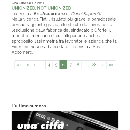
Una Città
181
/ 2011
UNIONIZED, NOT UNIONIZED
Intervista a
Aris Accornero
di
Gianni Saporetti
Nella vicenda Fiat il risultato più grave, e paradossale
perché raggiunto grazie allo statuto dei lavoratori, è
l’esclusione dalla fabbrica del sindacato più forte; il
modello americano di cui tutti parlano anche a
sproposito; l’asimmetria fra lavoratori e azienda che la
Fiom non riesce ad accettare. Intervista a Aris
Accornero.
««
«
1
...
4
5
6
7
8
...
28
»
»»
L'ultimo numero