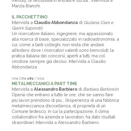
friendly, la flessibilità in entrata e uscita... Intervista a
Marzia Bianchi.
IL PACCHETTINO
Intervista a
Claudio Abbondanza
di
Giuliana Ciani e
Gianni Saporetti
Un ricercatore italiano, ingegnere, ma appassionato
alla ricerca di base, specializzato in radioastronomia, a
cui, come a tanti colleghi, non resta che andare
all’estero dove i ricercatori valenti sono benvoluti; la
pratica italiana dei concorsi, aperti a tutti, ma col
vincitore sempre già deciso. Intervista a Claudio
Abbondanza.
Una Città
182
/ 2011
METALMECCANICI A PART TIME
Intervista a
Alessandro Barbiero
di
Barbara Bertoncin
Operai che entrano a tutte le ore, che se sanno fare
più lavori prendono di più... l’esperienza di una fabbrica
metalmeccanica d’eccellenza, di proprietà di un
Comune tedesco, in cui la partecipazione, il clima
collaborativo fra azienda e lavoratori, ha dato risultati
straordinari; Intervista a Alessandro Barbiero.