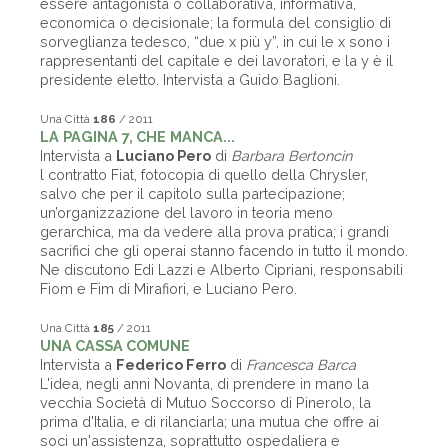
essere antagonista o collaborativa, informativa,
economica o decisionale; la formula del consiglio di
sorveglianza tedesco, “due x più y”, in cui le x sono i
rappresentanti del capitale e dei lavoratori, e la y è il
presidente eletto. Intervista a Guido Baglioni.
Una Città
186
/ 2011
LA PAGINA 7, CHE MANCA...
Intervista a
Luciano Pero
di
Barbara Bertoncin
l contratto Fiat, fotocopia di quello della Chrysler,
salvo che per il capitolo sulla partecipazione;
un’organizzazione del lavoro in teoria meno
gerarchica, ma da vedere alla prova pratica; i grandi
sacrifici che gli operai stanno facendo in tutto il mondo.
Ne discutono Edi Lazzi e Alberto Cipriani, responsabili
Fiom e Fim di Mirafiori, e Luciano Pero.
Una Città
185
/ 2011
UNA CASSA COMUNE
Intervista a
Federico Ferro
di
Francesca Barca
L'idea, negli anni Novanta, di prendere in mano la
vecchia Società di Mutuo Soccorso di Pinerolo, la
prima d'Italia, e di rilanciarla; una mutua che offre ai
soci un'assistenza, soprattutto ospedaliera e