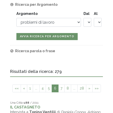
Ricerca per Argomento
Argomento
Dal
Al
Ricerca parola o frase
Risultati della ricerca: 279
««
«
1
...
4
5
6
7
8
...
28
»
»»
Una Città
188
/ 2011
IL CASTAGNETO
Intervista a
Tonino Ventilii
di
Daniela Coppa, Adriano