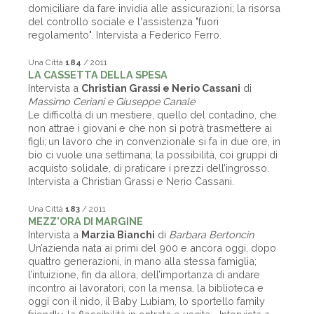
domiciliare da fare invidia alle assicurazioni; la risorsa
del controllo sociale e l'assistenza "fuori
regolamento". Intervista a Federico Ferro.
Una Città
184
/ 2011
LA CASSETTA DELLA SPESA
Intervista a
Christian Grassi e Nerio Cassani
di
Massimo Ceriani e Giuseppe Canale
Le difficoltà di un mestiere, quello del contadino, che
non attrae i giovani e che non si potrà trasmettere ai
figli; un lavoro che in convenzionale si fa in due ore, in
bio ci vuole una settimana; la possibilità, coi gruppi di
acquisto solidale, di praticare i prezzi dell’ingrosso.
Intervista a Christian Grassi e Nerio Cassani.
Una Città
183
/ 2011
MEZZ'ORA DI MARGINE
Intervista a
Marzia Bianchi
di
Barbara Bertoncin
Un’azienda nata ai primi del 900 e ancora oggi, dopo
quattro generazioni, in mano alla stessa famiglia;
l’intuizione, fin da allora, dell’importanza di andare
incontro ai lavoratori, con la mensa, la biblioteca e
oggi con il nido, il Baby Lubiam, lo sportello family