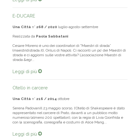
E-DUCARE
Una Città
n°
268 / 2020
luglio-agosto-settembre
Realizzata da
Paola Sabbatani
Cesare Moreno è uno dei coordinatori di "Maestri di strada”
(maestridistrada.it), Onlus di Napoli. Ci racconti un po’ dei Maestri di
strada e ci aggiorni sulle vostre attività? L’associazione Maestri di
strada &egr...
Leggi di più
Otello in carcere
Una Città
n°
216 / 2014
ottobre
Serena PadovaniIl 23 maggio scorso, l’Otello di Shakespeare è stato
rappresentato nel carcere di Prato, davanti a un pubblico molto
numeroso (almeno 200 spettatori), con la regia di Livia Gionfrida e
con la scenografia, coreografia e costumi di Alice Mang...
Leggi di più