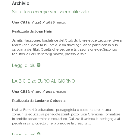
Archivio
Se le loro energie venissero utilizzate...
Una Città
n°
229 / 2016
marzo
Realizzata da
Joan Haim
Jamila Hassoune, fondatrice del Club du Livre et de Lecture, vive a
Marrakech, dove fa la libraia, e da dove ogni anno parte con la sua
carovana dei libri. Quella che segue è la trascrizione dell’incontro
tenutosi a Forlì sabato 19 marzo, presso la sala "...
Leggi di più
LA BICI E 20 EURO AL GIORNO
Una Città
n°
300 / 2024
marzo
Realizzata da
Luciano Coluccia
Mattia Ferrari è educatore, pedagogista e coordinatore in una
comunità educativa per adolescenti poco fuori Cremona, formatore
in ambito accademico e scolastico. Dal 2016 unisce la pedagogia ai
pedali in un progetto che promuove la crescita ...
Leggi di più