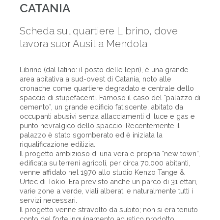
CATANIA
Scheda sul quartiere Librino, dove
lavora suor Ausilia Mendola
Librino (dal latino: il posto delle lepri), è una grande
area abitativa a sud-ovest di Catania, noto alle
cronache come quartiere degradato e centrale dello
spaccio di stupefacenti. Famoso il caso del "palazzo di
cemento”, un grande edificio fatiscente, abitato da
occupanti abusivi senza allacciamenti di luce e gas e
punto nevralgico dello spaccio. Recentemente il
palazzo è stato sgomberato ed è iniziata la
riqualificazione edilizia.
Il progetto ambizioso di una vera e propria "new town”,
edificata su terreni agricoli, per circa 70.000 abitanti,
venne affidato nel 1970 allo studio Kenzo Tange &
Urtec di Tokio. Era previsto anche un parco di 31 ettari,
varie zone a verde, viali alberati e naturalmente tutti i
servizi necessari.
Il progetto venne stravolto da subito; non si era tenuto
conto del forte inquinamento acustico prodotto