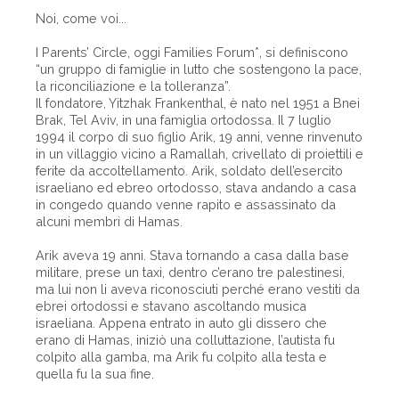
Noi, come voi...
I Parents’ Circle, oggi Families Forum*, si definiscono
“un gruppo di famiglie in lutto che sostengono la pace,
la riconciliazione e la tolleranza”.
Il fondatore, Yitzhak Frankenthal, è nato nel 1951 a Bnei
Brak, Tel Aviv, in una famiglia ortodossa. Il 7 luglio
1994 il corpo di suo figlio Arik, 19 anni, venne rinvenuto
in un villaggio vicino a Ramallah, crivellato di proiettili e
ferite da accoltellamento. Arik, soldato dell’esercito
israeliano ed ebreo ortodosso, stava andando a casa
in congedo quando venne rapito e assassinato da
alcuni membri di Hamas.
Arik aveva 19 anni. Stava tornando a casa dalla base
militare, prese un taxi, dentro c’erano tre palestinesi,
ma lui non li aveva riconosciuti perché erano vestiti da
ebrei ortodossi e stavano ascoltando musica
israeliana. Appena entrato in auto gli dissero che
erano di Hamas, iniziò una colluttazione, l’autista fu
colpito alla gamba, ma Arik fu colpito alla testa e
quella fu la sua fine.