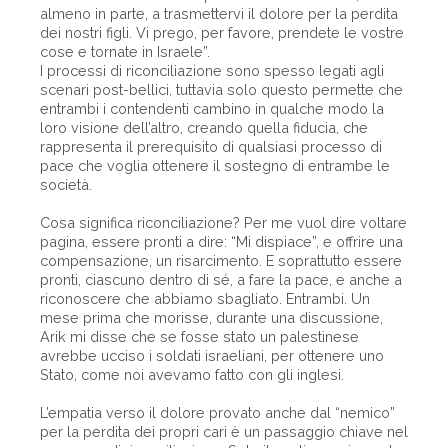
almeno in parte, a trasmettervi il dolore per la perdita
dei nostri figli. Vi prego, per favore, prendete le vostre
cose e tornate in Israele”.
I processi di riconciliazione sono spesso legati agli
scenari post-bellici, tuttavia solo questo permette che
entrambi i contendenti cambino in qualche modo la
loro visione dell’altro, creando quella fiducia, che
rappresenta il prerequisito di qualsiasi processo di
pace che voglia ottenere il sostegno di entrambe le
società.
Cosa significa riconciliazione? Per me vuol dire voltare
pagina, essere pronti a dire: “Mi dispiace”, e offrire una
compensazione, un risarcimento. E soprattutto essere
pronti, ciascuno dentro di sé, a fare la pace, e anche a
riconoscere che abbiamo sbagliato. Entrambi. Un
mese prima che morisse, durante una discussione,
Arik mi disse che se fosse stato un palestinese
avrebbe ucciso i soldati israeliani, per ottenere uno
Stato, come noi avevamo fatto con gli inglesi.
L’empatia verso il dolore provato anche dal “nemico”
per la perdita dei propri cari è un passaggio chiave nel