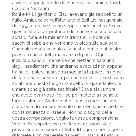
a vivere dopo la morte del suo migliore amico David,
ucciso a Netzarim...
Roni e Miri, i genitori di Elad, avevano già seppellito un
figlio, Amir, ucciso nell’attentato di Beit Lid, nel gennaio
del 1995 e ora ne stanno seppellendo un altro. Scrivo
questa lettera dal profondo del cuore, scosso da una
sorta di furia, e la mia anima trema al rumore dei
sacchi di sabbia che verranno vuotati sulla sua bara.
Guardate cos’è accaduto alla nostra gente e al nostro
paese a causa della mancanza di pace… Ogni
individuo sano di mente sa che Netzarim sarà uno
degli insediamenti che andranno evacuati non appena
tra noi e i palestinesi verrà raggiunta la pace… In nome
della divina misericordia, perché mai volete continuare
ad abitare questo luogo maledetto, al quale tante vite
umane sono già state sacrificate? Dove sta l’amore
che avete per i vostri figli, se poi mettete a rischio le
loro esistenze? Avete ridotto il vostro messianismo
alla difesa di un insediamento che niente ha a che fare
con la sicurezza di Israele. Non ho bisogno della
vostra compassione, voglio la vostra comprensione.
Voglio che capiate che con le vostre azioni state
provocando un numero infinito di tragedie per la gente
di Israele. Non crederete davvero di star aiutando la