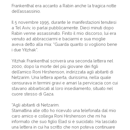
Frankenthal era accanto a Rabin anche la tragica notte
dell’assassinio.
Il 5 novembre 1995, durante le manifestazioni tenutesi
a Tel Aviv, io parlai pubblicamente. Dieci minuti dopo
Rabin venne assassinato. Finito il mio discorso, lui era
venuto ad abbracciarmi e baciarmi e sua moglie
aveva detto alla mia: “Guarda quanto si vogliono bene
i due Yitzhak”.
Yitzhak Frankenthal scriverà una seconda lettera nel
2000, dopo la morte del più giovane dei figli
dell’amico Roni Hirshenson, indirizzata agli abitanti di
Netzarim. Una lettera aperta, durissima, nella quale
censurava in termini gravi e amari la pervicacia con cui
stavano abbarbicati al loro insediamento, situato nel
cuore stesso di Gaza.
“Agli abitanti di Netzarim.
Stamattina alle otto ho ricevuto una telefonata dal mio
caro amico e collega Roni Hirshenson che mi ha
informato che suo figlio Elad si è suicidato. Ha lasciato
una lettera in cui ha scritto che non poteva continuare