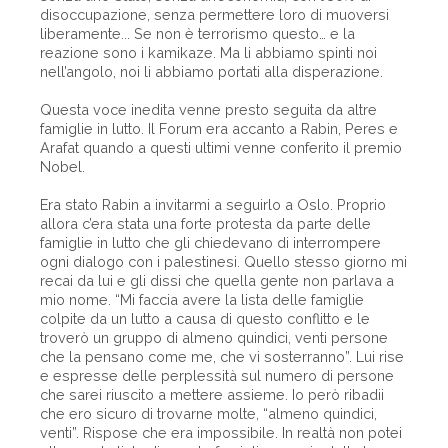
disoccupazione, senza permettere loro di muoversi
liberamente... Se non è terrorismo questo… e la
reazione sono i kamikaze. Ma li abbiamo spinti noi
nell’angolo, noi li abbiamo portati alla disperazione.
Questa voce inedita venne presto seguita da altre
famiglie in lutto. Il Forum era accanto a Rabin, Peres e
Arafat quando a questi ultimi venne conferito il premio
Nobel.
Era stato Rabin a invitarmi a seguirlo a Oslo. Proprio
allora c’era stata una forte protesta da parte delle
famiglie in lutto che gli chiedevano di interrompere
ogni dialogo con i palestinesi. Quello stesso giorno mi
recai da lui e gli dissi che quella gente non parlava a
mio nome. “Mi faccia avere la lista delle famiglie
colpite da un lutto a causa di questo conflitto e le
troverò un gruppo di almeno quindici, venti persone
che la pensano come me, che vi sosterranno”. Lui rise
e espresse delle perplessità sul numero di persone
che sarei riuscito a mettere assieme. Io però ribadii
che ero sicuro di trovarne molte, “almeno quindici,
venti”. Rispose che era impossibile. In realtà non potei