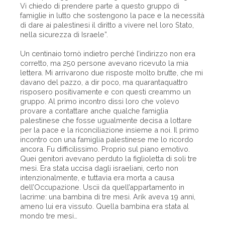
Vi chiedo di prendere parte a questo gruppo di
famiglie in lutto che sostengono la pace e la necessità
di dare ai palestinesi il diritto a vivere nel loro Stato,
nella sicurezza di Israele”.
Un centinaio tornò indietro perché l’indirizzo non era
corretto, ma 250 persone avevano ricevuto la mia
lettera. Mi arrivarono due risposte molto brutte, che mi
davano del pazzo, a dir poco, ma quarantaquattro
risposero positivamente e con questi creammo un
gruppo. Al primo incontro dissi loro che volevo
provare a contattare anche qualche famiglia
palestinese che fosse ugualmente decisa a lottare
per la pace e la riconciliazione insieme a noi. Il primo
incontro con una famiglia palestinese me lo ricordo
ancora. Fu difficilissimo. Proprio sul piano emotivo.
Quei genitori avevano perduto la figlioletta di soli tre
mesi. Era stata uccisa dagli israeliani, certo non
intenzionalmente, e tuttavia era morta a causa
dell’Occupazione. Uscii da quell’appartamento in
lacrime: una bambina di tre mesi. Arik aveva 19 anni,
ameno lui era vissuto. Quella bambina era stata al
mondo tre mesi…