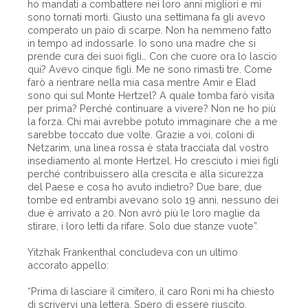
ho mandati a combattere nei loro anni migliori e mi
sono tornati morti. Giusto una settimana fa gli avevo
comperato un paio di scarpe. Non ha nemmeno fatto
in tempo ad indossarle. Io sono una madre che si
prende cura dei suoi figli… Con che cuore ora lo lascio
qui? Avevo cinque figli. Me ne sono rimasti tre. Come
farò a rientrare nella mia casa mentre Amir e Elad
sono qui sul Monte Hertzel? A quale tomba farò visita
per prima? Perché continuare a vivere? Non ne ho più
la forza. Chi mai avrebbe potuto immaginare che a me
sarebbe toccato due volte. Grazie a voi, coloni di
Netzarim, una linea rossa è stata tracciata dal vostro
insediamento al monte Hertzel. Ho cresciuto i miei figli
perché contribuissero alla crescita e alla sicurezza
del Paese e cosa ho avuto indietro? Due bare, due
tombe ed entrambi avevano solo 19 anni, nessuno dei
due è arrivato a 20. Non avrò più le loro maglie da
stirare, i loro letti da rifare. Solo due stanze vuote”.
Yitzhak Frankenthal concludeva con un ultimo
accorato appello:
“Prima di lasciare il cimitero, il caro Roni mi ha chiesto
di scrivervi una lettera. Spero di essere riuscito,