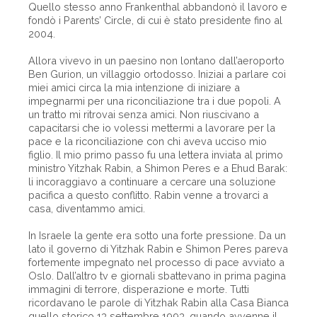
Quello stesso anno Frankenthal abbandonò il lavoro e
fondò i Parents’ Circle, di cui è stato presidente fino al
2004.
Allora vivevo in un paesino non lontano dall’aeroporto
Ben Gurion, un villaggio ortodosso. Iniziai a parlare coi
miei amici circa la mia intenzione di iniziare a
impegnarmi per una riconciliazione tra i due popoli. A
un tratto mi ritrovai senza amici. Non riuscivano a
capacitarsi che io volessi mettermi a lavorare per la
pace e la riconciliazione con chi aveva ucciso mio
figlio. Il mio primo passo fu una lettera inviata al primo
ministro Yitzhak Rabin, a Shimon Peres e a Ehud Barak:
li incoraggiavo a continuare a cercare una soluzione
pacifica a questo conflitto. Rabin venne a trovarci a
casa, diventammo amici.
In Israele la gente era sotto una forte pressione. Da un
lato il governo di Yitzhak Rabin e Shimon Peres pareva
fortemente impegnato nel processo di pace avviato a
Oslo. Dall’altro tv e giornali sbattevano in prima pagina
immagini di terrore, disperazione e morte. Tutti
ricordavano le parole di Yitzhak Rabin alla Casa Bianca
quello storico 13 settembre 1993, quando avvenne il