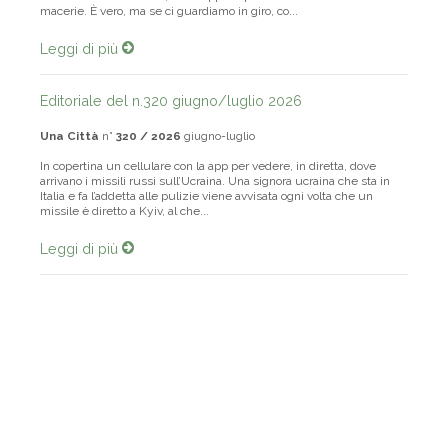
bonariamente del resto, che troppe copertine sono dedicate a
macerie. È vero, ma se ci guardiamo in giro, co...
Leggi di più
Editoriale del n.320 giugno/luglio 2026
Una Città
n°
320 / 2026
giugno-luglio
In copertina un cellulare con la app per vedere, in diretta, dove
arrivano i missili russi sull’Ucraina. Una signora ucraina che sta in
Italia e fa l’addetta alle pulizie viene avvisata ogni volta che un
missile è diretto a Kyiv, al che...
Leggi di più