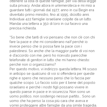
ottenere la lista di queste famiglie, per via della legge
sulla privacy. Andai allora in un’emeroteca e mi misi a
guardare tutti i giornali dal 1977, anno in cui Begin era
diventato primo ministro, fino al 1995, diciotto anni.
Individuai 422 famiglie israeliane colpite da un lutto.
Mandai una lettera a 350 di loro in cui facevo una
precisa richiesta.
“So bene che tanti di voi pensano che non c’è con chi
fare la pace e che mi considerano naïf perché io
invece penso che si possa fare la pace con i
palestinesi. So anche che la maggior parte di voi non
è d’accordo con me, però ho ricevuto parecchie
telefonate di genitori in lutto che mi hanno chiesto:
perché non ci organizziamo?
Per questo motivo, vi indirizzo questa lettera. Mi scuso
in anticipo se qualcuno di voi si offenderà per queste
righe e spero che nessuno pensi che lo faccia per
qualche scopo. Lo faccio solo per il bene del popolo
israeliano e perché i nostri figli possano vivere in
questo paese in pace e in sicurezza. Non sono un
uomo politico, non sostengo nessun partito... Sono un
uomo che ha perso la cosa più cara che aveva e
vorrei proteggere altre famiglie da una simile tragedia.