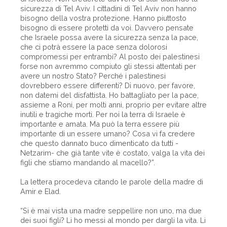
sicurezza di Tel Aviv. I cittadini di Tel Aviv non hanno
bisogno della vostra protezione. Hanno piuttosto
bisogno di essere protetti da voi. Davvero pensate
che Israele possa avere la sicurezza senza la pace,
che ci potrà essere la pace senza dolorosi
compromessi per entrambi? Al posto dei palestinesi
forse non avremmo compiuto gli stessi attentati per
avere un nostro Stato? Perché i palestinesi
dovrebbero essere differenti? Di nuovo, per favore,
non datemi del disfattista. Ho battagliato per la pace,
assieme a Roni, per molti anni, proprio per evitare altre
inutili e tragiche morti. Per noi la terra di Israele è
importante e amata. Ma può la terra essere più
importante di un essere umano? Cosa vi fa credere
che questo dannato buco dimenticato da tutti -
Netzarim- che già tante vite è costato, valga la vita dei
figli che stiamo mandando al macello?”.
La lettera procedeva citando le parole della madre di
Amir e Elad.
“Si è mai vista una madre seppellire non uno, ma due
dei suoi figli? Li ho messi al mondo per dargli la vita. Li