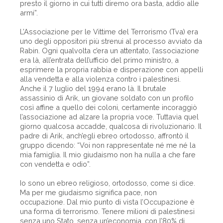
presto il giorno in cui tutti diremo ora basta, addio alle
armi”.
L’Associazione per le Vittime del Terrorismo (Tva) era
uno degli oppositori più strenui al processo avviato da
Rabin. Ogni qualvolta c’era un attentato, l’associazione
era là, all’entrata dell’ufficio del primo ministro, a
esprimere la propria rabbia e disperazione con appelli
alla vendetta e alla violenza contro i palestinesi.
Anche il 7 luglio del 1994 erano là. Il brutale
assassinio di Arik, un giovane soldato con un profilo
così affine a quello dei coloni, certamente incoraggiò
l’associazione ad alzare la propria voce. Tuttavia quel
giorno qualcosa accadde, qualcosa di rivoluzionario. Il
padre di Arik, anch’egli ebreo ortodosso, affrontò il
gruppo dicendo: “Voi non rappresentate né me né la
mia famiglia. Il mio giudaismo non ha nulla a che fare
con vendetta e odio”.
Io sono un ebreo religioso, ortodosso, come si dice.
Ma per me giudaismo significa pace, non
occupazione. Dal mio punto di vista l’Occupazione è
una forma di terrorismo. Tenere milioni di palestinesi
senza uno Stato, senza un’economia, con l’80% di