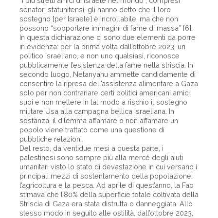
“i più stretti amici di Israele nel mondo”, compresi
senatori statunitensi, gli hanno detto che il loro
sostegno [per Israele] è incrollabile, ma che non
possono “sopportare immagini di fame di massa” [6].
In questa dichiarazione ci sono due elementi da porre
in evidenza: per la prima volta dall’ottobre 2023, un
politico israeliano, e non uno qualsiasi, riconosce
pubblicamente l’esistenza della fame nella striscia. In
secondo luogo, Netanyahu ammette candidamente di
consentire la ripresa dell’assistenza alimentare a Gaza
solo per non contrariare certi politici americani amici
suoi e non mettere in tal modo a rischio il sostegno
militare Usa alla campagna bellica israeliana. In
sostanza, il dilemma affamare o non affamare un
popolo viene trattato come una questione di
pubbliche relazioni.
Del resto, da ventidue mesi a questa parte, i
palestinesi sono sempre più alla mercé degli aiuti
umanitari visto lo stato di devastazione in cui versano i
principali mezzi di sostentamento della popolazione:
l’agricoltura e la pesca. Ad aprile di quest’anno, la Fao
stimava che l’80% della superficie totale coltivata della
Striscia di Gaza era stata distrutta o danneggiata. Allo
stesso modo in seguito alle ostilità, dall’ottobre 2023,