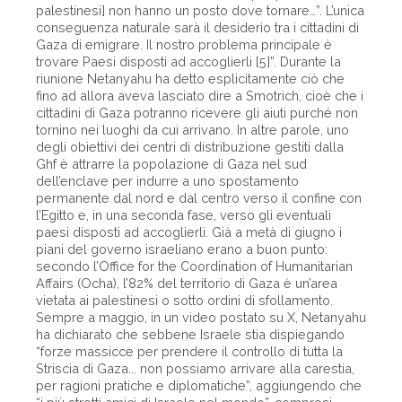
palestinesi] non hanno un posto dove tornare…”. L’unica
conseguenza naturale sarà il desiderio tra i cittadini di
Gaza di emigrare. Il nostro problema principale è
trovare Paesi disposti ad accoglierli [5]”. Durante la
riunione Netanyahu ha detto esplicitamente ciò che
fino ad allora aveva lasciato dire a Smotrich, cioè che i
cittadini di Gaza potranno ricevere gli aiuti purché non
tornino nei luoghi da cui arrivano. In altre parole, uno
degli obiettivi dei centri di distribuzione gestiti dalla
Ghf è attrarre la popolazione di Gaza nel sud
dell’enclave per indurre a uno spostamento
permanente dal nord e dal centro verso il confine con
l’Egitto e, in una seconda fase, verso gli eventuali
paesi disposti ad accoglierli. Già a metà di giugno i
piani del governo israeliano erano a buon punto:
secondo l’Office for the Coordination of Humanitarian
Affairs (Ocha), l’82% del territorio di Gaza è un’area
vietata ai palestinesi o sotto ordini di sfollamento.
Sempre a maggio, in un video postato su X, Netanyahu
ha dichiarato che sebbene Israele stia dispiegando
“forze massicce per prendere il controllo di tutta la
Striscia di Gaza... non possiamo arrivare alla carestia,
per ragioni pratiche e diplomatiche”, aggiungendo che