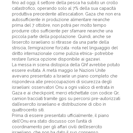
fino ad oggi, il settore della pesca ha subito un crollo
catastrofico, operando solo al 7% della sua capacità
produttiva precedente all’escalation. Gaza che non era
autosufficiente in produzione alimentare neanche
prima del 7 ottobre, non potrà per molto tempo
produrre cibo sufficiente per sfamare neanche una
piccola parte della popolazione. Quindi, anche se
l’esercito israeliano si ritirasse da una parte della
striscia, l’emigrazione forzata -nota nel linguaggio del
diritto internazionale come pulizia etnica- potrebbe
restare l’unica opzione disponibile ai gazawi.
La messa in scena distopica della Ghf avrebbe potuto
essere evitata. A metà maggio le Nazioni Unite
avevano presentato a Israele un piano completo che
rispondeva alle preoccupazioni di sicurezza degli
israeliani: osservatori Onu a ogni valico di entrata in
Gaza e ai checkpoint, merci etichettate con codice Qr,
camion tracciati tramite gps su percorsi pre-autorizzati
dall’esercito israeliano e distribuzione di cibo in
quattrocento siti.
Prima di essere presentato ufficialmente, il piano
dell’Onu era stato discusso con l’unità di
coordinamento per gli affari civili dell’esercito
israeliano, che non ha dato il suo consenso.