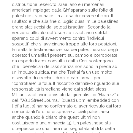
distribuzione l’esercito israeliano e i mercenari
americani impiegati dalla Ghf sparano sulle folle di
palestinesi radunatesi in attesa di ricevere il cibo. Il
risultato è che alla fine di luglio quasi mille palestinesi
erano stati uccisi dai soldati israeliani. Secondo la
versione ufficiale dell’esercito israeliano i soldati
sparano colpi di avvertimento contro “individui
sospetti” che si avvicinano troppo alle loro posizioni.
In realtà le testimonianze, sia dei palestinesi sia degli
operatori umanitari presenti sul campo e corroborate
da esperti di armi consultati dalla Cnn, sostengono
che i beneficiari dell’assistenza non sono in preda ad
un impulso suicida, ma che Tsahal fa un uso molto
disinvolto di cecchini, droni e carri armati per
“controllare” la folla. Il riscontro definitivo riguardo alle
responsabilità israeliane viene dai soldati stessi.
Militari israeliani intervistati dai giornalisti di “Haaretz” e
del “Wall Street Journal” (questi ultimi embedded con
l’Idf a luglio) hanno confermato di aver ricevuto dai loro
comandanti l’ordine di sparare ai civili palestinesi
anche quando è chiaro che questi ultimi non
costituiscono una minaccia [3]. Un palestinese sta
oltrepassando una linea non segnalata al di là della