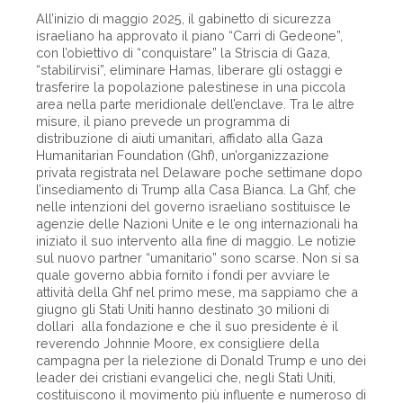
All’inizio di maggio 2025, il gabinetto di sicurezza
israeliano ha approvato il piano “Carri di Gedeone”,
con l’obiettivo di “conquistare” la Striscia di Gaza,
“stabilirvisi”, eliminare Hamas, liberare gli ostaggi e
trasferire la popolazione palestinese in una piccola
area nella parte meridionale dell’enclave. Tra le altre
misure, il piano prevede un programma di
distribuzione di aiuti umanitari, affidato alla Gaza
Humanitarian Foundation (Ghf), un’organizzazione
privata registrata nel Delaware poche settimane dopo
l’insediamento di Trump alla Casa Bianca. La Ghf, che
nelle intenzioni del governo israeliano sostituisce le
agenzie delle Nazioni Unite e le ong internazionali ha
iniziato il suo intervento alla fine di maggio. Le notizie
sul nuovo partner “umanitario” sono scarse. Non si sa
quale governo abbia fornito i fondi per avviare le
attività della Ghf nel primo mese, ma sappiamo che a
giugno gli Stati Uniti hanno destinato 30 milioni di
dollari alla fondazione e che il suo presidente è il
reverendo Johnnie Moore, ex consigliere della
campagna per la rielezione di Donald Trump e uno dei
leader dei cristiani evangelici che, negli Stati Uniti,
costituiscono il movimento più influente e numeroso di