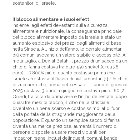
sostenitori di Israele.
Il blocco alimentare e i suoi effetti
Insieme agli effetti devastanti sulla sicurezza
alimentare e nutrizionale, la conseguenza principale
del blocco alimentare imposto da Israele è stato un
aumento esplosivo dei prezzi degli alimenti di base
nella Striscia. All’inizio dell’anno, le derrate alimentari
più comuni avevano un valore stabile e accessibile. A
metà luglio, a Deir al Balah, il prezzo di un sacco da un
chilo di farina costava tra oltre 150 shekel (circa 38
euro), il 7.800% più di quanto costasse prima che
Israele arrestasse il flusso di aiuti umanitari [1]. Un chilo
di zucchero che, prima del cessate-il-fuoco di gennaio
2025 costava 3 euro, a giugno ne costava più di 60 [2].
Quindi, tra la tarda primavera e l’inizio dell’estate, dopo
quasi tre mesi di blocco, il cibo nella striscia è
diventato un bene scarso e costosissimo, al di fuori
dalla portata della stragrande maggioranza della
popolazione. E quando un semplice sacco di farina
diventa una merce preziosa, aumenta il numero di
persone disposte a usare mezzi violenti per
impadronirsene, inclusi delinquenti comuni, bande