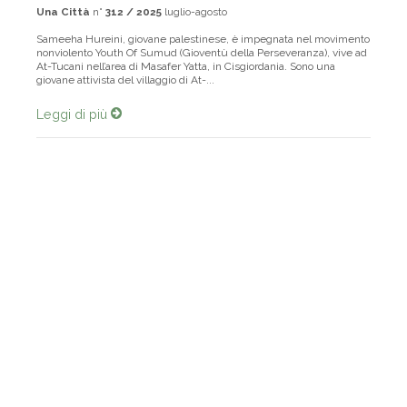
Una Città
n°
312 / 2025
luglio-agosto
Sameeha Hureini, giovane palestinese, è impegnata nel movimento
nonviolento Youth Of Sumud (Gioventù della Perseveranza), vive ad
At-Tucani nell’area di Masafer Yatta, in Cisgiordania. Sono una
giovane attivista del villaggio di At-...
Leggi di più