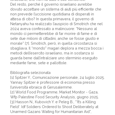
Del resto, perché il governo israeliano avrebbe
dovuto accettare un sistema di aiuti più efficiente che
non prevede l’uccisione quotidiana di disperati in
attesa di cibo? In questa primavera, il governo di
Netanyahu ha realizzato l’auspicio di Smotrich che nel
2024 aveva confessato a malincuore: “Nessuno al
mondo ci permetterebbe di far morire di fame e di
sete due milioni di cittadini, anche se fosse giusto e
morale” [7]. Smotrich, però, in quella circostanza si
sbagliava. Il “mondo” magari deplora a mezza bocca i
metodi dell’esercito israeliano, ma in sostanza si
guarda bene dall’intralciare uno sterminio eseguito
mediante fame, sete e pallottole.
Bibliografia selezionata
[1] Spitzer Y., Comunicazione personale, 24 luglio 2025.
Yannay Spitzer è professore di economia presso
l’università ebraica di Gerusalemme.
[2] World Food Programme, Market Monitor - Gaza,
Wfp Palestine Food Security Analysis, giugno 2025.
[3] Hasson N., Kubovich Y. e Peleg B., “‘It’s a Killing
Field’: Idf Soldiers Ordered to Shoot Deliberately at
Unarmed Gazans Waiting for Humanitarian Aid”,