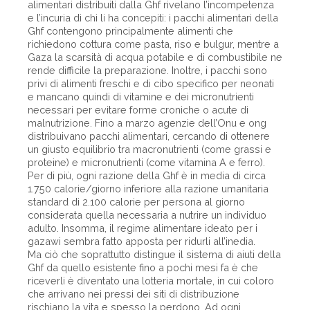
alimentari distribuiti dalla Ghf rivelano l’incompetenza
e l’incuria di chi li ha concepiti: i pacchi alimentari della
Ghf contengono principalmente alimenti che
richiedono cottura come pasta, riso e bulgur, mentre a
Gaza la scarsità di acqua potabile e di combustibile ne
rende difficile la preparazione. Inoltre, i pacchi sono
privi di alimenti freschi e di cibo specifico per neonati
e mancano quindi di vitamine e dei micronutrienti
necessari per evitare forme croniche o acute di
malnutrizione. Fino a marzo agenzie dell’Onu e ong
distribuivano pacchi alimentari, cercando di ottenere
un giusto equilibrio tra macronutrienti (come grassi e
proteine) e micronutrienti (come vitamina A e ferro).
Per di più, ogni razione della Ghf è in media di circa
1.750 calorie/giorno inferiore alla razione umanitaria
standard di 2.100 calorie per persona al giorno
considerata quella necessaria a nutrire un individuo
adulto. Insomma, il regime alimentare ideato per i
gazawi sembra fatto apposta per ridurli all’inedia.
Ma ciò che soprattutto distingue il sistema di aiuti della
Ghf da quello esistente fino a pochi mesi fa è che
riceverli è diventato una lotteria mortale, in cui coloro
che arrivano nei pressi dei siti di distribuzione
rischiano la vita e spesso la perdono. Ad ogni