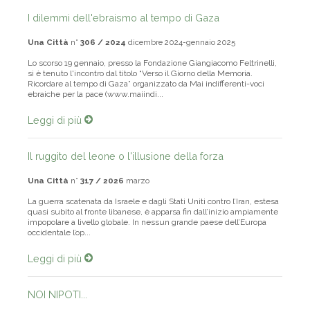
I dilemmi dell'ebraismo al tempo di Gaza
Una Città
n°
306 / 2024
dicembre 2024-gennaio 2025
Lo scorso 19 gennaio, presso la Fondazione Giangiacomo Feltrinelli,
si è tenuto l'incontro dal titolo “Verso il Giorno della Memoria.
Ricordare al tempo di Gaza” organizzato da Mai indifferenti-voci
ebraiche per la pace (www.maiindi...
Leggi di più
Il ruggito del leone o l'illusione della forza
Una Città
n°
317 / 2026
marzo
La guerra scatenata da Israele e dagli Stati Uniti contro l’Iran, estesa
quasi subito al fronte libanese, è apparsa fin dall’inizio ampiamente
impopolare a livello globale. In nessun grande paese dell’Europa
occidentale l’op...
Leggi di più
NOI NIPOTI...