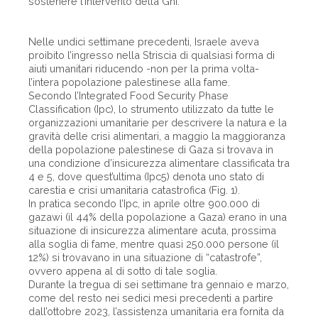
sostenere l’intervento della Ghf.
Nelle undici settimane precedenti, Israele aveva
proibito l’ingresso nella Striscia di qualsiasi forma di
aiuti umanitari riducendo -non per la prima volta-
l’intera popolazione palestinese alla fame.
Secondo l’Integrated Food Security Phase
Classification (Ipc), lo strumento utilizzato da tutte le
organizzazioni umanitarie per descrivere la natura e la
gravità delle crisi alimentari, a maggio la maggioranza
della popolazione palestinese di Gaza si trovava in
una condizione d’insicurezza alimentare classificata tra
4 e 5, dove quest’ultima (Ipc5) denota uno stato di
carestia e crisi umanitaria catastrofica (Fig. 1).
In pratica secondo l’Ipc, in aprile oltre 900.000 di
gazawi (il 44% della popolazione a Gaza) erano in una
situazione di insicurezza alimentare acuta, prossima
alla soglia di fame, mentre quasi 250.000 persone (il
12%) si trovavano in una situazione di “catastrofe”,
ovvero appena al di sotto di tale soglia.
Durante la tregua di sei settimane tra gennaio e marzo,
come del resto nei sedici mesi precedenti a partire
dall’ottobre 2023, l’assistenza umanitaria era fornita da