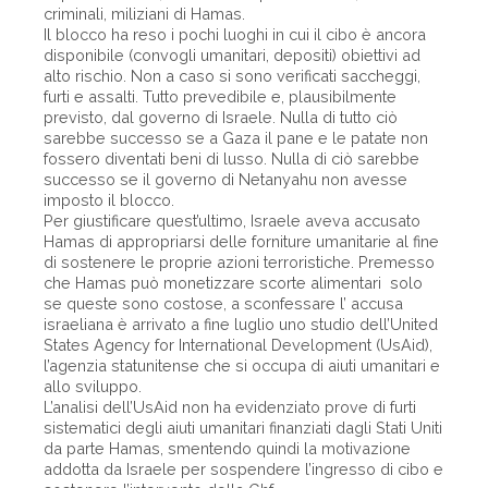
criminali, miliziani di Hamas.
Il blocco ha reso i pochi luoghi in cui il cibo è ancora
disponibile (convogli umanitari, depositi) obiettivi ad
alto rischio. Non a caso si sono verificati saccheggi,
furti e assalti. Tutto prevedibile e, plausibilmente
previsto, dal governo di Israele. Nulla di tutto ciò
sarebbe successo se a Gaza il pane e le patate non
fossero diventati beni di lusso. Nulla di ciò sarebbe
successo se il governo di Netanyahu non avesse
imposto il blocco.
Per giustificare quest’ultimo, Israele aveva accusato
Hamas di appropriarsi delle forniture umanitarie al fine
di sostenere le proprie azioni terroristiche. Premesso
che Hamas può monetizzare scorte alimentari solo
se queste sono costose, a sconfessare l’ accusa
israeliana è arrivato a fine luglio uno studio dell’United
States Agency for International Development (UsAid),
l’agenzia statunitense che si occupa di aiuti umanitari e
allo sviluppo.
L’analisi dell’UsAid non ha evidenziato prove di furti
sistematici degli aiuti umanitari finanziati dagli Stati Uniti
da parte Hamas, smentendo quindi la motivazione
addotta da Israele per sospendere l’ingresso di cibo e