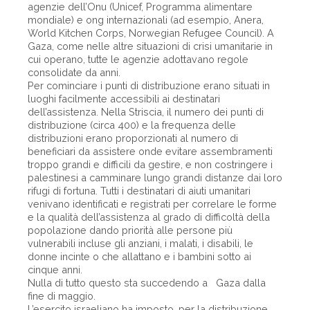
agenzie dell’Onu (Unicef, Programma alimentare
mondiale) e ong internazionali (ad esempio, Anera,
World Kitchen Corps, Norwegian Refugee Council). A
Gaza, come nelle altre situazioni di crisi umanitarie in
cui operano, tutte le agenzie adottavano regole
consolidate da anni.
Per cominciare i punti di distribuzione erano situati in
luoghi facilmente accessibili ai destinatari
dell’assistenza. Nella Striscia, il numero dei punti di
distribuzione (circa 400) e la frequenza delle
distribuzioni erano proporzionati al numero di
beneficiari da assistere onde evitare assembramenti
troppo grandi e difficili da gestire, e non costringere i
palestinesi a camminare lungo grandi distanze dai loro
rifugi di fortuna. Tutti i destinatari di aiuti umanitari
venivano identificati e registrati per correlare le forme
e la qualità dell’assistenza al grado di difficoltà della
popolazione dando priorità alle persone più
vulnerabili incluse gli anziani, i malati, i disabili, le
donne incinte o che allattano e i bambini sotto ai
cinque anni.
Nulla di tutto questo sta succedendo a Gaza dalla
fine di maggio.
L’esercito israeliano ha imposto, per la distribuzione