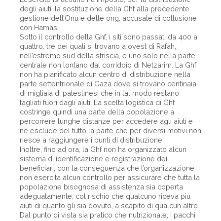
degli aiuti, la sostituzione della Ghf alla precedente
gestione dell’Onu e delle ong, accusate di collusione
con Hamas.
Sotto il controllo della Ghf, i siti sono passati da 400 a
quattro, tre dei quali si trovano a ovest di Rafah,
nell’estremo sud della striscia, e uno solo nella parte
centrale non lontano dal corridoio di Netzarim. La Ghf
non ha pianificato alcun centro di distribuzione nella
parte settentrionale di Gaza dove si trovano centinaia
di migliaia di palestinesi che in tal modo restano
tagliati fuori dagli aiuti. La scelta logistica di Ghf
costringe quindi una parte della popolazione a
percorrere lunghe distanze per accedere agli aiuti e
ne esclude del tutto la parte che per diversi motivi non
riesce a raggiungere i punti di distribuzione.
Inoltre, fino ad ora, la Ghf non ha organizzato alcun
sistema di identificazione e registrazione dei
beneficiari, con la conseguenza che l’organizzazione
non esercita alcun controllo per assicurare che tutta la
popolazione bisognosa di assistenza sia coperta
adeguatamente, col rischio che qualcuno riceva più
aiuti di quanto gli sia dovuto, a scapito di qualcun altro.
Dal punto di vista sia pratico che nutrizionale, i pacchi