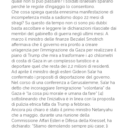
quale non si può passare? I soldati israeliani sparano
perché le regole d’ingaggio lo consentono.
Che cosa spiega questa ennesima manifestazione di
incompetenza mista a sadismo dopo 22 mesi di
stragi? Su questo da tempo non ci sono più dubbi:
basta ascoltare e leggere le dichiarazioni rilasciate dai
membri del gabinetto di guerra negli ultimi mesi. A
marzo il ministro delle finanze Bezalel Smotrich
affermava che il governo era pronto a creare
un’agenzia per l’immigrazione da Gaza per realizzare il
piano di Trump che mira a trasformare i 40 chilometri
di costa di Gaza in un complesso turistico e a
deportare quel che resta dei 2,2 milioni di residenti.
Ad aprile il ministro degli esteri Gideon Sa’ar ha
confermato i propositi di deportazione del governo.
Nel corso di una conferenza a Gerusalemme, Sa’ar ha
detto che incoraggiare l’emigrazione “volontaria” da
Gaza è “la cosa più morale e umana da fare” [4]
sottolineando che l’iniziativa è in linea con la proposta
di pulizia etnica fatta da Trump a febbraio.
Ancora più chiaro è stato il primo ministro Netanyahu
che a maggio, durante una riunione della
Commissione Affari Esteri e Difesa della Knesset, ha
dichiarato: “Stiamo demolendo sempre più case; [i