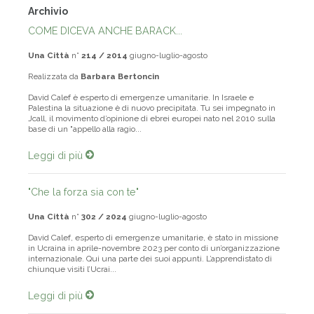
Archivio
COME DICEVA ANCHE BARACK...
Una Città
n°
214 / 2014
giugno-luglio-agosto
Realizzata da
Barbara Bertoncin
David Calef è esperto di emergenze umanitarie. In Israele e
Palestina la situazione è di nuovo precipitata. Tu sei impegnato in
Jcall, il movimento d’opinione di ebrei europei nato nel 2010 sulla
base di un "appello alla ragio...
Leggi di più
"Che la forza sia con te"
Una Città
n°
302 / 2024
giugno-luglio-agosto
David Calef, esperto di emergenze umanitarie, è stato in missione
in Ucraina in aprile-novembre 2023 per conto di un’organizzazione
internazionale. Qui una parte dei suoi appunti. L’apprendistato di
chiunque visiti l’Ucrai­...
Leggi di più