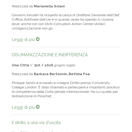
Realizzata da
Marianella Sclavi
Giovanni Kessler ha ricoperto la carica di Direttore Generale dell’Olaf,
l’Ufficio Antifrode dell’Ue e in questa veste ha operato in Ucraina
dove, anche con con l’Anti-Corruption Action Center (Antac)
un’organizzazione non go...
Leggi di più
DISUMANIZZAZIONE E INDIFFERENZA
Una Città
n°
320 / 2026
giugno-luglio
Realizzata da
Barbara Bertoncin, Bettina Foa
Philippe Sands è avvocato e insegna Diritto presso l’University
College London. È stato chiamato a partecipare a importanti processi
di competenza della Corte penale internazionale, fra cui quello per
l’estradizione di Pinochet; ...
Leggi di più
Il diritto a una via d'uscita