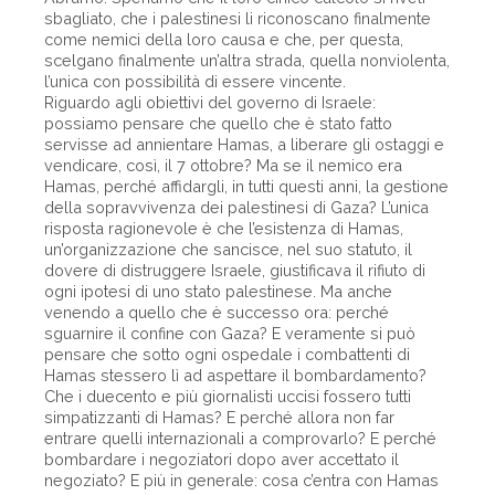
sbagliato, che i palestinesi li riconoscano finalmente
come nemici della loro causa e che, per questa,
scelgano finalmente un’altra strada, quella nonviolenta,
l’unica con possibilità di essere vincente.
Riguardo agli obiettivi del governo di Israele:
possiamo pensare che quello che è stato fatto
servisse ad annientare Hamas, a liberare gli ostaggi e
vendicare, così, il 7 ottobre? Ma se il nemico era
Hamas, perché affidargli, in tutti questi anni, la gestione
della sopravvivenza dei palestinesi di Gaza? L’unica
risposta ragionevole è che l’esistenza di Hamas,
un’organizzazione che sancisce, nel suo statuto, il
dovere di distruggere Israele, giustificava il rifiuto di
ogni ipotesi di uno stato palestinese. Ma anche
venendo a quello che è successo ora: perché
sguarnire il confine con Gaza? E veramente si può
pensare che sotto ogni ospedale i combattenti di
Hamas stessero lì ad aspettare il bombardamento?
Che i duecento e più giornalisti uccisi fossero tutti
simpatizzanti di Hamas? E perché allora non far
entrare quelli internazionali a comprovarlo? E perché
bombardare i negoziatori dopo aver accettato il
negoziato? E più in generale: cosa c’entra con Hamas