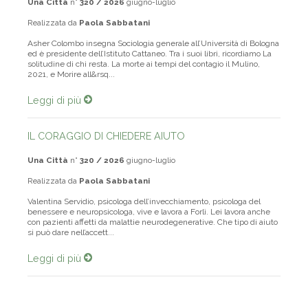
Una Città
n°
320 / 2026
giugno-luglio
Realizzata da
Paola Sabbatani
Asher Colombo insegna Sociologia generale all’Università di Bologna
ed è presidente dell’Istituto Cattaneo. Tra i suoi libri, ricordiamo La
solitudine di chi resta. La morte ai tempi del contagio il Mulino,
2021, e Morire all&rsq...
Leggi di più
IL CORAGGIO DI CHIEDERE AIUTO
Una Città
n°
320 / 2026
giugno-luglio
Realizzata da
Paola Sabbatani
Valentina Servidio, psicologa dell’invecchiamento, psicologa del
benessere e neuropsicologa, vive e lavora a Forlì. Lei lavora anche
con pazienti affetti da malattie neurodegenerative. Che tipo di aiuto
si può dare nell’accett...
Leggi di più