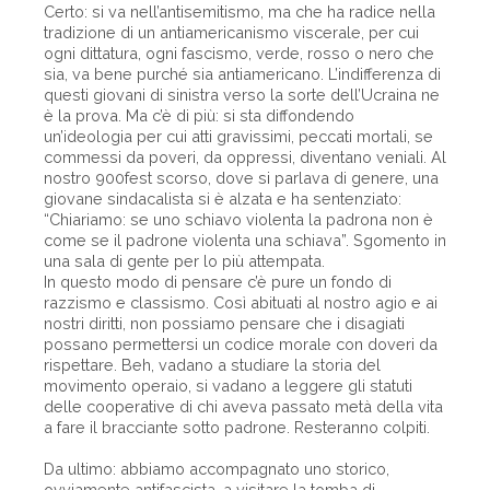
Certo: si va nell’antisemitismo, ma che ha radice nella
tradizione di un antiamericanismo viscerale, per cui
ogni dittatura, ogni fascismo, verde, rosso o nero che
sia, va bene purché sia antiamericano. L’indifferenza di
questi giovani di sinistra verso la sorte dell’Ucraina ne
è la prova. Ma c’è di più: si sta diffondendo
un’ideologia per cui atti gravissimi, peccati mortali, se
commessi da poveri, da oppressi, diventano veniali. Al
nostro 900fest scorso, dove si parlava di genere, una
giovane sindacalista si è alzata e ha sentenziato:
“Chiariamo: se uno schiavo violenta la padrona non è
come se il padrone violenta una schiava”. Sgomento in
una sala di gente per lo più attempata.
In questo modo di pensare c’è pure un fondo di
razzismo e classismo. Così abituati al nostro agio e ai
nostri diritti, non possiamo pensare che i disagiati
possano permettersi un codice morale con doveri da
rispettare. Beh, vadano a studiare la storia del
movimento operaio, si vadano a leggere gli statuti
delle cooperative di chi aveva passato metà della vita
a fare il bracciante sotto padrone. Resteranno colpiti.
Da ultimo: abbiamo accompagnato uno storico,
ovviamente antifascista, a visitare la tomba di