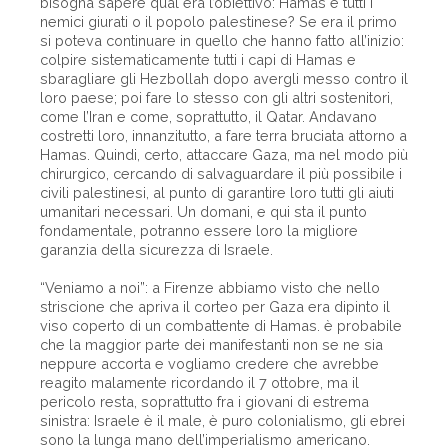
bisogna sapere qual era l’obiettivo: Hamas e tutti i
nemici giurati o il popolo palestinese? Se era il primo
si poteva continuare in quello che hanno fatto all’inizio:
colpire sistematicamente tutti i capi di Hamas e
sbaragliare gli Hezbollah dopo avergli messo contro il
loro paese; poi fare lo stesso con gli altri sostenitori,
come l’Iran e come, soprattutto, il Qatar. Andavano
costretti loro, innanzitutto, a fare terra bruciata attorno a
Hamas. Quindi, certo, attaccare Gaza, ma nel modo più
chirurgico, cercando di salvaguardare il più possibile i
civili palestinesi, al punto di garantire loro tutti gli aiuti
umanitari necessari. Un domani, e qui sta il punto
fondamentale, potranno essere loro la migliore
garanzia della sicurezza di Israele.
“Veniamo a noi”: a Firenze abbiamo visto che nello
striscione che apriva il corteo per Gaza era dipinto il
viso coperto di un combattente di Hamas. è probabile
che la maggior parte dei manifestanti non se ne sia
neppure accorta e vogliamo credere che avrebbe
reagito malamente ricordando il 7 ottobre, ma il
pericolo resta, soprattutto fra i giovani di estrema
sinistra: Israele è il male, è puro colonialismo, gli ebrei
sono la lunga mano dell’imperialismo americano.