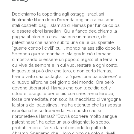
Dedichiamo la copertina agli ostaggi israeliani
finalmente liberi dopo l’orrenda prigionia a cui sono
stati costretti dagli islamisti di Hamas per l’unica colpa
di essere ebrei israeliani. Qui a fianco dedichiamo la
pagina al ritorno a casa, sia pure in macerie, dei
palestinesi che hanno subìto una delle più spietate
“guerre contro i civili” cui il mondo ha assistito dopo la
Seconda guerra mondiale. Malgrado ciò ritornano,
dimostrando di essere un popolo legato alla terra in
cui vive da sempre e in cui vuol restare a ogni costo.
In questo si può dire che loro, e non certo Hamas,
hanno vinto una battaglia. La “questione palestinese” è
di nuovo all’ordine del giorno del mondo. Ora però
devono liberarsi di Hamas che con l’eccidio del 7
ottobre, eseguito per di più con un’estrema ferocia,
forse premeditata, non solo ha macchiato di vergogna
la storia dei palestinesi, ma ha ottenuto che la risposta
israeliana fosse tremenda. Era questo che si
riprometteva Hamas? “Dovrà scorrere molto sangue
palestinese”, ha detto un suo dirigente; lo scopo,
probabilmente, far saltare il cosiddetto patto di
Abramo. Speriamo che il loro cinico calcolo si riveli