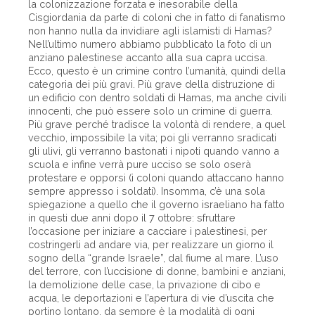
la colonizzazione forzata e inesorabile della
Cisgiordania da parte di coloni che in fatto di fanatismo
non hanno nulla da invidiare agli islamisti di Hamas?
Nell’ultimo numero abbiamo pubblicato la foto di un
anziano palestinese accanto alla sua capra uccisa.
Ecco, questo è un crimine contro l’umanità, quindi della
categoria dei più gravi. Più grave della distruzione di
un edificio con dentro soldati di Hamas, ma anche civili
innocenti, che può essere solo un crimine di guerra.
Più grave perché tradisce la volontà di rendere, a quel
vecchio, impossibile la vita; poi gli verranno sradicati
gli ulivi, gli verranno bastonati i nipoti quando vanno a
scuola e infine verrà pure ucciso se solo oserà
protestare e opporsi (i coloni quando attaccano hanno
sempre appresso i soldati). Insomma, c’è una sola
spiegazione a quello che il governo israeliano ha fatto
in questi due anni dopo il 7 ottobre: sfruttare
l’occasione per iniziare a cacciare i palestinesi, per
costringerli ad andare via, per realizzare un giorno il
sogno della “grande Israele”, dal fiume al mare. L’uso
del terrore, con l’uccisione di donne, bambini e anziani,
la demolizione delle case, la privazione di cibo e
acqua, le deportazioni e l’apertura di vie d’uscita che
portino lontano, da sempre è la modalità di ogni