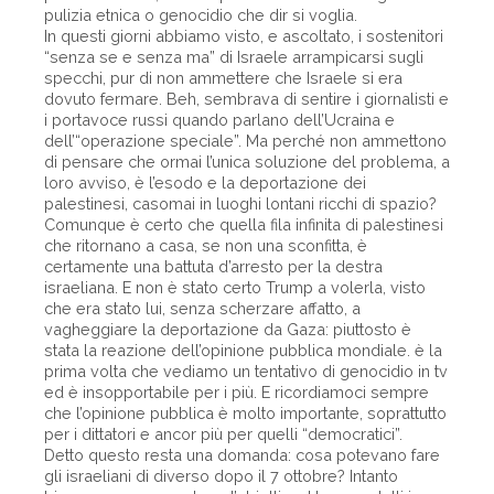
pulizia etnica o genocidio che dir si voglia.
In questi giorni abbiamo visto, e ascoltato, i sostenitori
“senza se e senza ma” di Israele arrampicarsi sugli
specchi, pur di non ammettere che Israele si era
dovuto fermare. Beh, sembrava di sentire i giornalisti e
i portavoce russi quando parlano dell’Ucraina e
dell’“operazione speciale”. Ma perché non ammettono
di pensare che ormai l’unica soluzione del problema, a
loro avviso, è l’esodo e la deportazione dei
palestinesi, casomai in luoghi lontani ricchi di spazio?
Comunque è certo che quella fila infinita di palestinesi
che ritornano a casa, se non una sconfitta, è
certamente una battuta d’arresto per la destra
israeliana. E non è stato certo Trump a volerla, visto
che era stato lui, senza scherzare affatto, a
vagheggiare la deportazione da Gaza: piuttosto è
stata la reazione dell’opinione pubblica mondiale. è la
prima volta che vediamo un tentativo di genocidio in tv
ed è insopportabile per i più. E ricordiamoci sempre
che l’opinione pubblica è molto importante, soprattutto
per i dittatori e ancor più per quelli “democratici”.
Detto questo resta una domanda: cosa potevano fare
gli israeliani di diverso dopo il 7 ottobre? Intanto