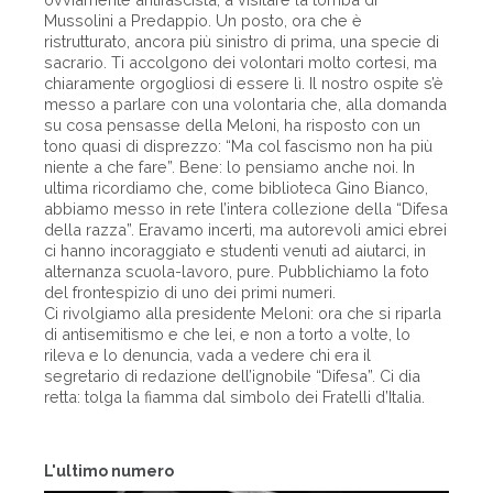
Mussolini a Predappio. Un posto, ora che è
ristrutturato, ancora più sinistro di prima, una specie di
sacrario. Ti accolgono dei volontari molto cortesi, ma
chiaramente orgogliosi di essere lì. Il nostro ospite s’è
messo a parlare con una volontaria che, alla domanda
su cosa pensasse della Meloni, ha risposto con un
tono quasi di disprezzo: “Ma col fascismo non ha più
niente a che fare”. Bene: lo pensiamo anche noi. In
ultima ricordiamo che, come biblioteca Gino Bianco,
abbiamo messo in rete l’intera collezione della “Difesa
della razza”. Eravamo incerti, ma autorevoli amici ebrei
ci hanno incoraggiato e studenti venuti ad aiutarci, in
alternanza scuola-lavoro, pure. Pubblichiamo la foto
del frontespizio di uno dei primi numeri.
Ci rivolgiamo alla presidente Meloni: ora che si riparla
di antisemitismo e che lei, e non a torto a volte, lo
rileva e lo denuncia, vada a vedere chi era il
segretario di redazione dell’ignobile “Difesa”. Ci dia
retta: tolga la fiamma dal simbolo dei Fratelli d’Italia.
L'ultimo numero