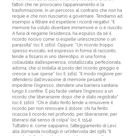
fattori che ne provocano l’appannamento e la
trasformazione, in un percorso al contrario che non ha
requie e che non riusciamo a governare. Tendiamo ad
esempio a filtrare ed espellere i ricordi negativi: “Il
memore ha voluto diventare immemore e ci è riuscito.
A furia di negarne l’esistenza, ha espulso da sé il
ricordo nocivo come si espelle un’escrezione o un
parassita” (oc II, 1160). Oppure: “Un ricordo troppo
spesso evocato, ed espresso in forma di racconto,
tende a fissarsi in uno stereotipo, in una forma
collaudata dall’esperienza, cristallizzata, perfezionata,
adorna, che si installa al posto del ricordo greggio e
cresce a sue spese” (oc II, 1161). “Il modo migliore per
difendersi dall’invasione di memorie pesanti è
impedirne l’ingresso, stendere una barriera sanitaria
lungo il confine. È più facile vietare l’ingresso a un
ricordo che liberarsene dopo che è stato registrato”
(oc II, 1160). “Chi è stato ferito tende a rimuovere il
ricordo per non rinnovare il dolore; chi ha ferito
ricaccia il ricordo nel profondo, per liberarsene, per
liberarsi dal senso di colpa” (oc II, 1154).
Tutt’altro è, come sappiamo, l’atteggiamento di Levi:
alla domanda rivoltagli in un’intervista del 1981 “Il