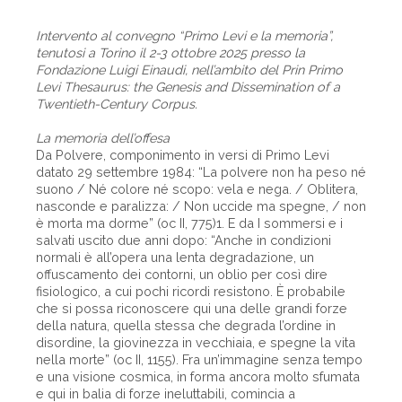
Intervento al convegno “Primo Levi e la memoria”,
tenutosi a Torino il 2-3 ottobre 2025 presso la
Fondazione Luigi Einaudi, nell’ambito del Prin Primo
Levi Thesaurus: the Genesis and Dissemination of a
Twentieth-Century Corpus.
La memoria dell’offesa
Da Polvere, componimento in versi di Primo Levi
datato 29 settembre 1984: “La polvere non ha peso né
suono / Né colore né scopo: vela e nega. / Oblitera,
nasconde e paralizza: / Non uccide ma spegne, / non
è morta ma dorme” (oc II, 775)1. E da I sommersi e i
salvati uscito due anni dopo: “Anche in condizioni
normali è all’opera una lenta degradazione, un
offuscamento dei contorni, un oblio per così dire
fisiologico, a cui pochi ricordi resistono. È probabile
che si possa riconoscere qui una delle grandi forze
della natura, quella stessa che degrada l’ordine in
disordine, la giovinezza in vecchiaia, e spegne la vita
nella morte” (oc II, 1155). Fra un’immagine senza tempo
e una visione cosmica, in forma ancora molto sfumata
e qui in balia di forze ineluttabili, comincia a