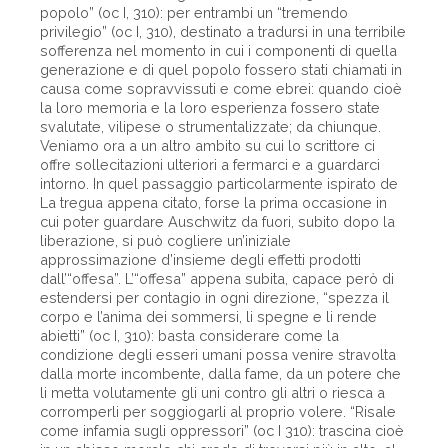
popolo” (oc I, 310): per entrambi un “tremendo
privilegio” (oc I, 310), destinato a tradursi in una terribile
sofferenza nel momento in cui i componenti di quella
generazione e di quel popolo fossero stati chiamati in
causa come sopravvissuti e come ebrei: quando cioè
la loro memoria e la loro esperienza fossero state
svalutate, vilipese o strumentalizzate; da chiunque.
Veniamo ora a un altro ambito su cui lo scrittore ci
offre sollecitazioni ulteriori a fermarci e a guardarci
intorno. In quel passaggio particolarmente ispirato de
La tregua appena citato, forse la prima occasione in
cui poter guardare Auschwitz da fuori, subito dopo la
liberazione, si può cogliere un’iniziale
approssimazione d’insieme degli effetti prodotti
dall’“offesa”. L’“offesa” appena subita, capace però di
estendersi per contagio in ogni direzione, “spezza il
corpo e l’anima dei sommersi, li spegne e li rende
abietti” (oc I, 310): basta considerare come la
condizione degli esseri umani possa venire stravolta
dalla morte incombente, dalla fame, da un potere che
li metta volutamente gli uni contro gli altri o riesca a
corromperli per soggiogarli al proprio volere. “Risale
come infamia sugli oppressori” (oc I 310): trascina cioè