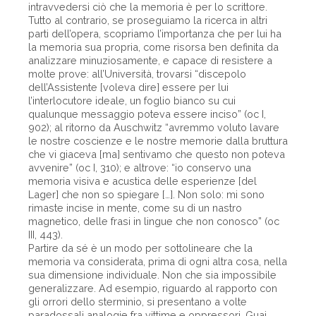
intravvedersi ciò che la memoria è per lo scrittore.
Tutto al contrario, se proseguiamo la ricerca in altri
parti dell’opera, scopriamo l’importanza che per lui ha
la memoria sua propria, come risorsa ben definita da
analizzare minuziosamente, e capace di resistere a
molte prove: all’Università, trovarsi “discepolo
dell’Assistente [voleva dire] essere per lui
l’interlocutore ideale, un foglio bianco su cui
qualunque messaggio poteva essere inciso” (oc I,
902); al ritorno da Auschwitz “avremmo voluto lavare
le nostre coscienze e le nostre memorie dalla bruttura
che vi giaceva [ma] sentivamo che questo non poteva
avvenire” (oc I, 310); e altrove: “io conservo una
memoria visiva e acustica delle esperienze [del
Lager] che non so spiegare […]. Non solo: mi sono
rimaste incise in mente, come su di un nastro
magnetico, delle frasi in lingue che non conosco” (oc
III, 443).
Partire da sé è un modo per sottolineare che la
memoria va considerata, prima di ogni altra cosa, nella
sua dimensione individuale. Non che sia impossibile
generalizzare. Ad esempio, riguardo al rapporto con
gli orrori dello sterminio, si presentano a volte
paradossali analogie fra vittime e oppressori. Guai