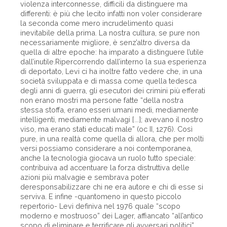
violenza interconnesse, difficili da distinguere ma
differenti: è più che lecito infatti non voler considerare
la seconda come mero incrudelimento quasi
inevitabile della prima. La nostra cultura, se pure non
necessariamente migliore, è senz’altro diversa da
quella di altre epoche: ha imparato a distinguere l’utile
dall’inutile.Ripercorrendo dall’interno la sua esperienza
di deportato, Levi ci ha inoltre fatto vedere che, in una
società sviluppata e di massa come quella tedesca
degli anni di guerra, gli esecutori dei crimini più efferati
non erano mostri ma persone fatte “della nostra
stessa stoffa, erano esseri umani medi, mediamente
intelligenti, mediamente malvagi [...]; avevano il nostro
viso, ma erano stati educati male” (oc II, 1276). Così
pure, in una realtà come quella di allora, che per molti
versi possiamo considerare a noi contemporanea,
anche la tecnologia giocava un ruolo tutto speciale:
contribuiva ad accentuare la forza distruttiva delle
azioni più malvagie e sembrava poter
deresponsabilizzare chi ne era autore e chi di esse si
serviva. E infine -quantomeno in questo piccolo
repertorio- Levi definiva nel 1976 quale “scopo
moderno e mostruoso” dei Lager, affiancato “all’antico
scopo di eliminare e terrificare gli avversari politici”,