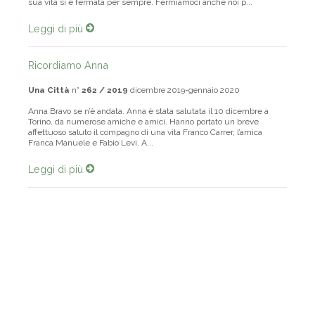
sua vita si è fermata per sempre. Fermiamoci anche noi p...
Leggi di più
Ricordiamo Anna
Una Città
n°
262 / 2019
dicembre 2019-gennaio 2020
Anna Bravo se n’è andata. Anna è stata salutata il 10 dicembre a
Torino, da numerose amiche e amici. Hanno portato un breve
affettuoso saluto il compagno di una vita Franco Carrer, l’amica
Franca Manuele e Fabio Levi. A...
Leggi di più