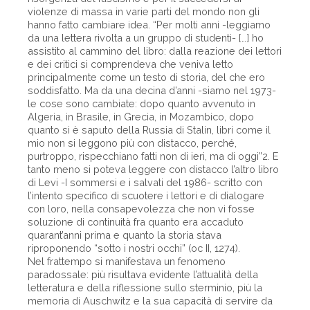
violenze di massa in varie parti del mondo non gli
hanno fatto cambiare idea. “Per molti anni -leggiamo
da una lettera rivolta a un gruppo di studenti- […] ho
assistito al cammino del libro: dalla reazione dei lettori
e dei critici si comprendeva che veniva letto
principalmente come un testo di storia, del che ero
soddisfatto. Ma da una decina d’anni -siamo nel 1973-
le cose sono cambiate: dopo quanto avvenuto in
Algeria, in Brasile, in Grecia, in Mozambico, dopo
quanto si è saputo della Russia di Stalin, libri come il
mio non si leggono più con distacco, perché,
purtroppo, rispecchiano fatti non di ieri, ma di oggi”2. E
tanto meno si poteva leggere con distacco l’altro libro
di Levi -I sommersi e i salvati del 1986- scritto con
l’intento specifico di scuotere i lettori e di dialogare
con loro, nella consapevolezza che non vi fosse
soluzione di continuità fra quanto era accaduto
quarant’anni prima e quanto la storia stava
riproponendo “sotto i nostri occhi” (oc II, 1274).
Nel frattempo si manifestava un fenomeno
paradossale: più risultava evidente l’attualità della
letteratura e della riflessione sullo sterminio, più la
memoria di Auschwitz e la sua capacità di servire da