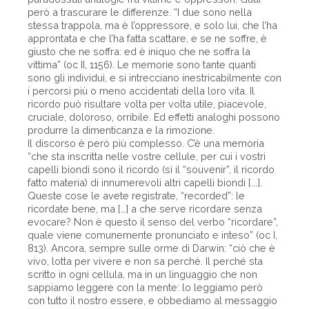
però a trascurare le differenze. “I due sono nella
stessa trappola, ma è l’oppressore, e solo lui, che l’ha
approntata e che l’ha fatta scattare, e se ne soffre, è
giusto che ne soffra: ed è iniquo che ne soffra la
vittima” (oc II, 1156). Le memorie sono tante quanti
sono gli individui, e si intrecciano inestricabilmente con
i percorsi più o meno accidentati della loro vita. Il
ricordo può risultare volta per volta utile, piacevole,
cruciale, doloroso, orribile. Ed effetti analoghi possono
produrre la dimenticanza e la rimozione.
Il discorso è però più complesso. C’è una memoria
“che sta inscritta nelle vostre cellule, per cui i vostri
capelli biondi sono il ricordo (sì il “souvenir”, il ricordo
fatto materia) di innumerevoli altri capelli biondi [...].
Queste cose le avete registrate, “recorded”: le
ricordate bene, ma […] a che serve ricordare senza
evocare? Non è questo il senso del verbo “ricordare”,
quale viene comunemente pronunciato e inteso” (oc I,
813). Ancora, sempre sulle orme di Darwin: “ciò che è
vivo, lotta per vivere e non sa perché. Il perché sta
scritto in ogni cellula, ma in un linguaggio che non
sappiamo leggere con la mente: lo leggiamo però
con tutto il nostro essere, e obbediamo al messaggio