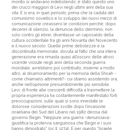
monito si andavano indebolendo; è stato questo uno
dei crucci maggiori di Levi negli ultimi anni della sua
vita. E si era, in quel periodo, prima che la caduta del
comunismo sovietico e lo sviluppo dei nuovi mezzi di
comunicazione creassero le condizioni perché, dopo
decenni di silenzio, la denuncia dello sterminio, non
solo contro gli ebrei, diventasse un caposaldo della
cultura occidentale tra gli anni Novanta del Novecento
e il nuovo secolo. Quelle prime debolezze e la
discontinuità memoriale, dovuta al fatto che una intera
generazione era rimasta quasi all’oscuro delle atroci
vicende vissute negli anni della seconda guerra
mondiale, avrebbero poi contribuito, insieme a molto
altro, al disamoramento per la memoria della Shoah -
come chiamarlo altrimenti?- cui stiamo assistendo ora,
anche nell’opinione presumibilmente più sensibile.
Levi, di fronte alle crescenti difficoltà a trasmettere la
propria esperienza ha costantemente manifestato forti
preoccupazioni; sulle quali sì sono innestate le
dolorose considerazioni svolte dopo l’invasione
israeliana del Sud del Libano nel 1982 decisa dal
governo Begin. “Neppure una guerra -denunciava-
giustifica la protervia sanguinosa che Begin e i suoi
hanno dimostrato” (oc II, 1274). E per questo “Israele