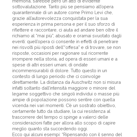
memoria, sarebbe però un atto di evidente
sottovalutazione. Tanto più se pensiamo all’opera
quarantennale di un autore come Primo Levi che,
grazie all’autorevolezza conquistata per la sua
esperienza in prima persona e per il suo sforzo di
riflettere e raccontare, ci aiuta ad andare ben oltre il
richiamo al “mai più”, abusato e oramai svuotato dagli
eventi: quell’opera ci consente in effetti di penetrare
nei risvolti più riposti dell’“offesa” e di trovare, se non
risposte, occasioni per ragionare sul ricorrente
irrompere nella storia, ad opera di esseri umani e a
spese di altri esseri umani, di ondate
incommensurabili di dolore. Tutto questo in un
contesto di lungo periodo che ci coinvolge
direttamente. La distanza da Auschwitz non si misura
infatti soltanto dall’intensità maggiore o minore del
legame soggettivo che singoli individui o masse più
ampie di popolazione possono sentire con quella
vicenda nei vari momenti. C’è un sostrato obiettivo,
certamente tutto da studiare, la cui resistenza al
trascorrere del tempo ci spinge a valerci delle
considerazioni fatte per allora allo scopo di capire
meglio quanto sta succedendo oggi.
Ecco qui alcuni esempi: “Ripensando con il senno del