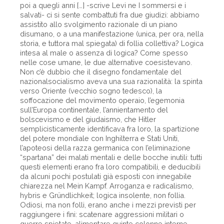
poi a quegli anni […] -scrive Levi ne I sommersi e i
salvati- ci si sente combattuti fra due giudizi: abbiamo
assistito allo svolgimento razionale di un piano
disumano, o a una manifestazione (unica, per ora, nella
storia, e tuttora mal spiegata) di follia collettiva? Logica
intesa al male o assenza di logica? Come spesso
nelle cose umane, le due alternative coesistevano.
Non c’è dubbio che il disegno fondamentale del
nazionalsocialismo aveva una sua razionalità: la spinta
verso Oriente (vecchio sogno tedesco), la
soffocazione del movimento operaio, l’egemonia
sull’Europa continentale, l’annientamento del
bolscevismo e del giudaismo, che Hitler
semplicisticamente identificava fra loro, la spartizione
del potere mondiale con Inghilterra e Stati Uniti,
l’apoteosi della razza germanica con l’eliminazione
“spartana” dei malati mentali e delle bocche inutili: tutti
questi elementi erano fra loro compatibili, e deducibili
da alcuni pochi postulati già esposti con innegabile
chiarezza nel Mein Kampf. Arroganza e radicalismo,
hybris e Gründlichkeit; logica insolente, non follia.
Odiosi, ma non folli, erano anche i mezzi previsti per
raggiungere i fini: scatenare aggressioni militari o
guerre spietate, alimentare quinte colonne interne,