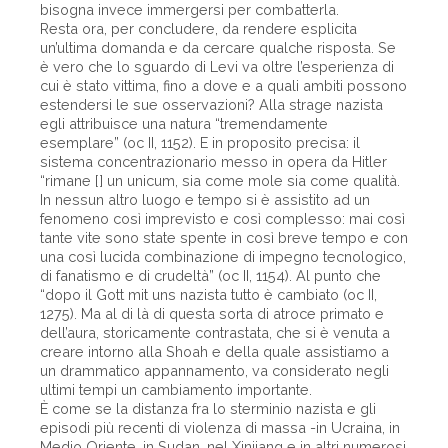
bisogna invece immergersi per combatterla.
Resta ora, per concludere, da rendere esplicita
un’ultima domanda e da cercare qualche risposta. Se
è vero che lo sguardo di Levi va oltre l’esperienza di
cui è stato vittima, fino a dove e a quali ambiti possono
estendersi le sue osservazioni? Alla strage nazista
egli attribuisce una natura “tremendamente
esemplare” (oc II, 1152). E in proposito precisa: il
sistema concentrazionario messo in opera da Hitler
“rimane [] un unicum, sia come mole sia come qualità.
In nessun altro luogo e tempo si è assistito ad un
fenomeno così imprevisto e così complesso: mai così
tante vite sono state spente in così breve tempo e con
una così lucida combinazione di impegno tecnologico,
di fanatismo e di crudeltà” (oc II, 1154). Al punto che
“dopo il Gott mit uns nazista tutto è cambiato (oc II,
1275). Ma al di là di questa sorta di atroce primato e
dell’aura, storicamente contrastata, che si è venuta a
creare intorno alla Shoah e della quale assistiamo a
un drammatico appannamento, va considerato negli
ultimi tempi un cambiamento importante.
È come se la distanza fra lo sterminio nazista e gli
episodi più recenti di violenza di massa -in Ucraina, in
Medio Oriente, in Sudan, nel Xinjiang e in altri numerosi