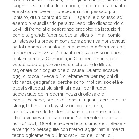
luoghi- si sia ridotta di non poco, in confronto a quanto
era stato nei decenni precedenti. Nel passato più
lontano, di un confronto con il Lager si è discusso ad
esempio -suscitando peraltro l’esplicito disaccordo di
Levi- di fronte alle sofferenze prodotte da istituzioni
come la grande fabbrica capitalistica o il manicomio.
Lui stesso ha preso in considerazione i campi sovietici
sottolineando le analogie, ma anche le differenze con
l’esperienza nazista. Di quanto era successo in paesi
lontani come la Cambogia, in Occidente non si era
voluto sapere granché ed è stato quindi difficile
ragionare con cognizione di causa. Quanto accade
oggi ci tocca invece più direttamente per ragioni di
vicinanza geografica, perché sono implicati società e
paesi sviluppati più simili ai nostri, per il ruolo
accresciuto dei moderni mezzi di offesa e di
comunicazione, per i rischi che tutti quanti corriamo. Le
stragi, la fame, le devastazioni del territorio,
l’eradicazione delle identità hanno in comune quello
che Levi aveva indicato come “la demolizione di un
uomo” (oc I, 18) -obiettivo e effetto ultimo dell’“offesa”-
e vengono perseguite con metodi aggiornati ai mezzi
tecnologicamente più innovativi, come i droni o il