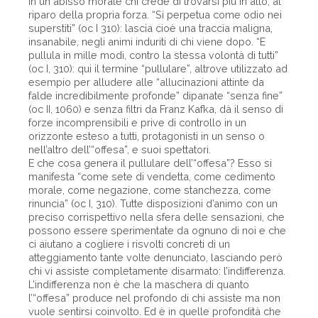
in un abisso morale chi crede di trovarsi più in alto, al
riparo della propria forza. “Si perpetua come odio nei
superstiti” (oc I 310): lascia cioè una traccia maligna,
insanabile, negli animi induriti di chi viene dopo. “E
pullula in mille modi, contro la stessa volontà di tutti”
(oc I, 310): qui il termine “pullulare”, altrove utilizzato ad
esempio per alludere alle “allucinazioni attinte da
falde incredibilmente profonde” dipanate “senza fine”
(oc II, 1060) e senza filtri da Franz Kafka, dà il senso di
forze incomprensibili e prive di controllo in un
orizzonte esteso a tutti, protagonisti in un senso o
nell’altro dell’“offesa”, e suoi spettatori.
E che cosa genera il pullulare dell’“offesa”? Esso si
manifesta “come sete di vendetta, come cedimento
morale, come negazione, come stanchezza, come
rinuncia” (oc I, 310). Tutte disposizioni d’animo con un
preciso corrispettivo nella sfera delle sensazioni, che
possono essere sperimentate da ognuno di noi e che
ci aiutano a cogliere i risvolti concreti di un
atteggiamento tante volte denunciato, lasciando però
chi vi assiste completamente disarmato: l’indifferenza.
L’indifferenza non è che la maschera di quanto
l’“offesa” produce nel profondo di chi assiste ma non
vuole sentirsi coinvolto. Ed è in quelle profondità che