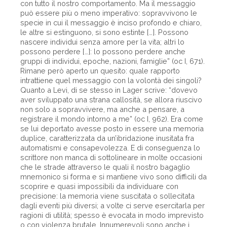
con tutto il nostro comportamento. Ma il messaggio
può essere più o meno imperativo: sopravvivono le
specie in cui il messaggio è inciso profondo e chiaro,
le altre si estinguono, si sono estinte […]. Possono
nascere individui senza amore per la vita; altri lo
possono perdere […]: lo possono perdere anche
gruppi di individui, epoche, nazioni, famiglie” (oc I, 671).
Rimane però aperto un quesito: quale rapporto
intrattiene quel messaggio con la volontà dei singoli?
Quanto a Levi, di se stesso in Lager scrive: “dovevo
aver sviluppato una strana callosità, se allora riuscivo
non solo a sopravvivere, ma anche a pensare, a
registrare il mondo intorno a me” (oc I, 962). Era come
se lui deportato avesse posto in essere una memoria
duplice, caratterizzata da un’ibridazione inusitata fra
automatismi e consapevolezza. E di conseguenza lo
scrittore non manca di sottolineare in molte occasioni
che le strade attraverso le quali il nostro bagaglio
mnemonico si forma e si mantiene vivo sono difficili da
scoprire e quasi impossibili da individuare con
precisione: la memoria viene suscitata o sollecitata
dagli eventi più diversi; a volte ci serve esercitarla per
ragioni di utilità; spesso è evocata in modo imprevisto
o con violenza brutale. Innumerevoli sono anche i