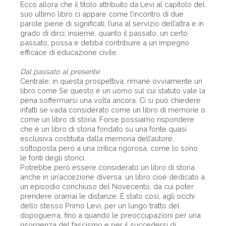
Ecco allora che il titolo attribuito da Levi al capitolo del
suo ultimo libro ci appare come l’incontro di due
parole piene di significati, l’una al servizio dell’altra e in
grado di dirci, insieme, quanto il passato, un certo
passato, possa e debba contribuire a un impegno
efficace di educazione civile.
Dal passato al presente
Centrale, in questa prospettiva, rimane ovviamente un
libro come Se questo è un uomo sul cui statuto vale la
pena soffermarsi una volta ancora. Ci si può chiedere
infatti se vada considerato come un libro di memorie o
come un libro di storia. Forse possiamo rispondere
che è un libro di storia fondato su una fonte quasi
esclusiva costituita dalla memoria dell’autore,
sottoposta però a una critica rigorosa, come lo sono
le fonti degli storici.
Potrebbe però essere considerato un libro di storia
anche in un’accezione diversa: un libro cioè dedicato a
un episodio conchiuso del Novecento, da cui poter
prendere oramai le distanze. È stato così, agli occhi
dello stesso Primo Levi, per un lungo tratto del
dopoguerra, fino a quando le preoccupazioni per una
risorgenza del fascismo e per il succedersi di