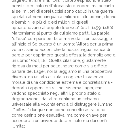
dagli ebrei, afferma: “Ora, il capro espiatorio è stato
bensì sterminato nell’olocausto europeo, ma accanto
ai sei milioni di ebrei uccisi sono caduti in una guerra
spietata almeno cinquanta milioni di altri uomini, donne
e bambini, e più di dieci milioni di questi
appartenevano al popolo tedesco” (oc II, 1459-1460).
Ma torniamo al punto da cui siamo partiti. La parola
“offesa” compare per la prima volta in un passaggio
all’inizio di Se questo è un uomo: “Allora per la prima
volta ci siamo accorti che la nostra lingua manca di
parole per esprimere questa offesa: la demolizione di
un uomo” (oc I, 18). Quella citazione, giustamente
ripresa da molti per sottolineare come sia difficile
parlare del Lager, noi la leggiamo in una prospettiva
diversa: da un lato ci aiuta a cogliere la valenza
morale di una condizione estrema e concretissima -i
deportati appena entrati nel sistema Lager, che
vedono specchiato negli altri il proprio stato di
degradazione- dall’altro contiene un richiamo
universale alla volontà empia di distruggere l’umano.
L’“offesa” dunque non come concetto astratto né
come definizione esaustiva, ma come chiave per
accedere a un universo determinato ma dai confini
illimitati.