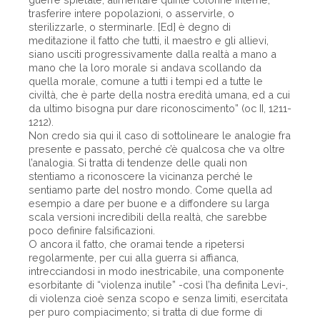
trasferire intere popolazioni, o asservirle, o
sterilizzarle, o sterminarle. [Ed] è degno di
meditazione il fatto che tutti, il maestro e gli allievi,
siano usciti progressivamente dalla realtà a mano a
mano che la loro morale si andava scollando da
quella morale, comune a tutti i tempi ed a tutte le
civiltà, che è parte della nostra eredità umana, ed a cui
da ultimo bisogna pur dare riconoscimento” (oc II, 1211-
1212).
Non credo sia qui il caso di sottolineare le analogie fra
presente e passato, perché c’è qualcosa che va oltre
l’analogia. Si tratta di tendenze delle quali non
stentiamo a riconoscere la vicinanza perché le
sentiamo parte del nostro mondo. Come quella ad
esempio a dare per buone e a diffondere su larga
scala versioni incredibili della realtà, che sarebbe
poco definire falsificazioni.
O ancora il fatto, che oramai tende a ripetersi
regolarmente, per cui alla guerra si affianca,
intrecciandosi in modo inestricabile, una componente
esorbitante di “violenza inutile” -così l’ha definita Levi-,
di violenza cioè senza scopo e senza limiti, esercitata
per puro compiacimento; si tratta di due forme di