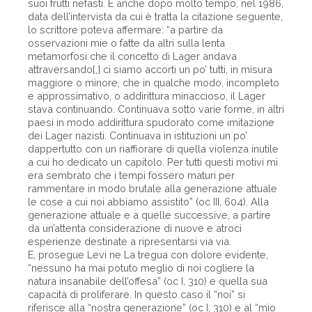
suoi frutti nefasti. E anche dopo molto tempo, nel 1986,
data dell’intervista da cui è tratta la citazione seguente,
lo scrittore poteva affermare: “a partire da
osservazioni mie o fatte da altri sulla lenta
metamorfosi che il concetto di Lager andava
attraversando[,] ci siamo accorti un po’ tutti, in misura
maggiore o minore, che in qualche modo, incompleto
e approssimativo, o addirittura minaccioso, il Lager
stava continuando. Continuava sotto varie forme, in altri
paesi in modo addirittura spudorato come imitazione
dei Lager nazisti. Continuava in istituzioni un po’
dappertutto con un riaffiorare di quella violenza inutile
a cui ho dedicato un capitolo. Per tutti questi motivi mi
era sembrato che i tempi fossero maturi per
rammentare in modo brutale alla generazione attuale
le cose a cui noi abbiamo assistito” (oc III, 604). Alla
generazione attuale e a quelle successive, a partire
da un’attenta considerazione di nuove e atroci
esperienze destinate a ripresentarsi via via.
E, prosegue Levi ne La tregua con dolore evidente,
“nessuno ha mai potuto meglio di noi cogliere la
natura insanabile dell’offesa” (oc I, 310) e quella sua
capacità di proliferare. In questo caso il “noi” si
riferisce alla “nostra generazione” (oc I, 310) e al “mio