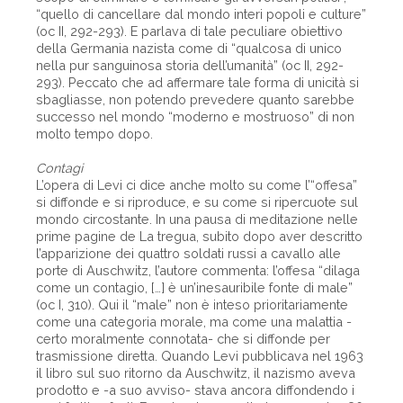
“quello di cancellare dal mondo interi popoli e culture”
(oc II, 292-293). E parlava di tale peculiare obiettivo
della Germania nazista come di “qualcosa di unico
nella pur sanguinosa storia dell’umanità” (oc II, 292-
293). Peccato che ad affermare tale forma di unicità si
sbagliasse, non potendo prevedere quanto sarebbe
successo nel mondo “moderno e mostruoso” di non
molto tempo dopo.
Contagi
L’opera di Levi ci dice anche molto su come l’“offesa”
si diffonde e si riproduce, e su come si ripercuote sul
mondo circostante. In una pausa di meditazione nelle
prime pagine de La tregua, subito dopo aver descritto
l’apparizione dei quattro soldati russi a cavallo alle
porte di Auschwitz, l’autore commenta: l’offesa “dilaga
come un contagio, […] è un’inesauribile fonte di male”
(oc I, 310). Qui il “male” non è inteso prioritariamente
come una categoria morale, ma come una malattia -
certo moralmente connotata- che si diffonde per
trasmissione diretta. Quando Levi pubblicava nel 1963
il libro sul suo ritorno da Auschwitz, il nazismo aveva
prodotto e -a suo avviso- stava ancora diffondendo i