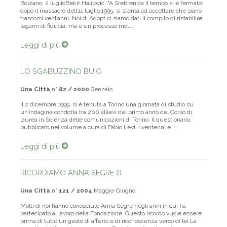
Bolzano, 2 luglioBekir Halilovic: "A Srebrenica il tempo si è fermato:
dopo il massacro dell’11 luglio 1995, si stenta ad accettare che siano
trascorsi vent’anni. Noi di Adopt ci siamo dati il compito di ristabilire
legami di fiducia, ma è un processo mol...
Leggi di più
LO SGABUZZINO BUIO
Una Città
n°
82 / 2000
Gennaio
Il 2 dicembre 1999, si è tenuta a Torino una giornata di studio su
un’indagine condotta tra 200 allievi del primo anno del Corso di
laurea in Scienza delle comunicazioni di Torino. Il questionario,
pubblicato nel volume a cura di Fabio Levi, I ventenni e ...
Leggi di più
RICORDIAMO ANNA SEGRE (I)
Una Città
n°
121 / 2004
Maggio-Giugno
Molti di noi hanno conosciuto Anna Segre negli anni in cui ha
partecipato al lavoro della Fondazione. Questo ricordo vuole essere
prima di tutto un gesto di affetto e di riconoscenza verso di lei.La