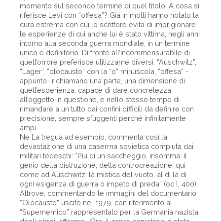
momento sul secondo termine di quel titolo. A cosa si
riferisce Levi con “offesa”? Già in molti hanno notato la
cura estrema con cui lo scrittore evita di imprigionare
le esperienze di cui anche lui è stato vittima, negli anni
intorno alla seconda guerra mondiale, in un termine
unico e definitorio. Di fronte all’incommensurabile di
quell’orrore preferisce utilizzarne diversi. “Auschwitz”,
“Lager”, “olocausto” con la “o” minuscola, “offesa” -
appunto- richiamano una parte, una dimensione di
quell’esperienza, capace di dare concretezza
all’oggetto in questione, e nello stesso tempo di
rimandare a un tutto dai confini difficili da definire con
precisione, sempre sfuggenti perché infinitamente
ampi.
Ne La tregua ad esempio, commenta così la
devastazione di una caserma sovietica compiuta dai
militari tedeschi: “Più di un saccheggio, insomma: il
genio della distruzione, della controcreazione, qui
come ad Auschwitz; la mistica del vuoto, al di là di
ogni esigenza di guerra o impeto di preda” (oc I, 400).
Altrove, commentando le immagini del documentario
“Olocausto” uscito nel 1979, con riferimento al
“Supernemico” rappresentato per la Germania nazista