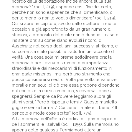
ricordo della deportazione incide ancora sulla sua
memoria?” (oc III, 219), risponde così: “Incide, certo,
perché non sono esperienze che si dimenticano, o
per lo meno io non le voglio dimenticare” (oc III, 219).
Qui si apre un capitolo, svolto dallo scrittore in molte
occasioni e già approfondito da un gran numero di
studiosi, a proposito del quale non è dunque il caso di
insistere ora: su come siano evoluti i ricordi di
Auschwitz nel corso degli anni successivi al ritorno, e
su come sia stato possibile tradurli in un racconto di
verità. Una cosa sola mi preme sottolineare ora: la
memoria è per Levi uno strumento di importanza
straordinaria e dai meccanismi di funzionamento in
gran parte misteriosi; mai però uno strumento che
possa considerarsi neutro. Volta per volta le valenze,
morali e non solo, di ciò che essa propone dipendono
dal contesto in cui si alimenta o, viceversa, tende a
spegnersi. Sempre da Polvere leggiamo allora gli
ultimi versi: “Perciò rispetta e temi / Questo mantello
grigio e senza forma: / Contiene il male e il bene, / Il
pericolo e molte cose scritte” (oc II, 775).
A La memoria dell’offesa è dedicato il primo capitolo
de I sommersi e i salvati (oc II, 1155). Sulla memoria ho
appena detto qualcosa. Fermiamoci allora un