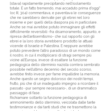
[stava] rapidamente precipitando nell’isolamento
totale. È un fatto tremendo, mai accaduto prima d’oggi”
(oc III, 304) commentava, e paventava le conseguenze
che ne sarebbero derivate per gli ebrei nel loro
insieme e per quelli della diaspora più in particolare.
Anche se mai avrebbe potuto immaginare gli effetti
difficilmente reversibili -fra disamoramento, appunto, e
ripresa dell’antisemitismo- che sul rapporto con gli
ebrei e la loro storia avrebbero prodotto le attuali
vicende di Israele e Palestina. E neppure avrebbe
potuto prevedere l’altro paradosso di un mondo come
il nostro, in cui il moltiplicarsi di stragi sempre più
vicine all’Europa, invece di esaltare la funzione
pedagogica dello sterminio nazista com’era sembrato
possibile nell’ultimo decennio del secolo scorso,
avrebbe finito invece per farne impallidire la memoria.
Anche questo un segno doloroso dei nostri tempi,
frutto, più che di un inadeguato impegno a ricordare il
passato -pur sempre necessario-, di un drammatico
passaggio di fase.
Richiamare soltanto la funzione pedagogica di
ammonimento dello sterminio, veicolata dalle tante
testimonianze e dai tanti studi che ne trasmettono la