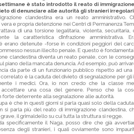
settimane è stato introdotto il reato di immigrazion
ieto di denunciare alle autorità gli stranieri irregolar
igrazione clandestina era un reato amministrativo. 
 vera e propria detenzione nei Centri di Permanenza Te
trattava di una torsione legalitaria, violenta, securitari
ente la caratteristica d’infrazione amministrativa. 
é erano detenute -forse in condizioni peggiori del car
mmesso nessun illecito penale. E questo è fondamentale
ione clandestina diventa un reato penale, con le conse
ul piano della mancata denuncia. Ad esempio, può arrivar
cia da parte di un funzionario pubblico rispetto ad una
o correlato è la caduta del divieto di segnalazione per gli 
lmente i medici. Ora, io non credo che la classe m
accettare una cosa del genere. Penso che la cosc
n forte deterrente alla segnalazione alle autorità.
a è che in questi giorni si parla quasi solo della caduta 
 si parla più del reato di immigrazione clandestina, c
ave, il grimaldello su cui tutta la struttura si regge.
da specificamente il Naga, posso dire che già avverti
senza degli stranieri, i quali ovviamente sono impauriti.