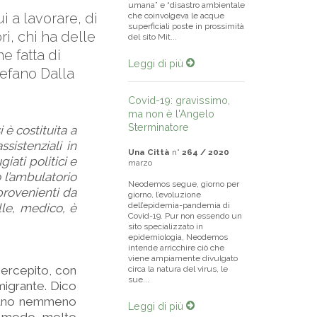
umana” e “disastro ambientale
i a lavorare, di
che coinvolgeva le acque
superficiali poste in prossimità
i, chi ha delle
del sito Mit...
e fatta di
Leggi di più
tefano Dalla
Covid-19: gravissimo,
ma non è l'Angelo
Sterminatore
 è costituita a
sistenziali in
Una Città
n°
264 / 2020
iati politici e
marzo
 l’ambulatorio
Neodemos segue, giorno per
provenienti da
giorno, l’evoluzione
dell’epidemia-pandemia di
alle, medico, è
Covid-19. Pur non essendo un
sito specializzato in
epidemiologia, Neodemos
intende arricchire ciò che
viene ampiamente divulgato
 percepito, con
circa la natura del virus, le
sue...
migrante. Dico
erano nemmeno
Leggi di più