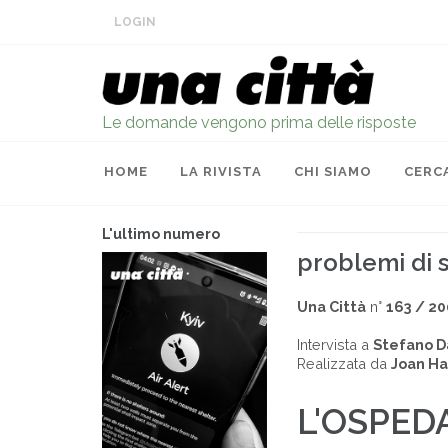
LOGIN
Le domande vengono prima delle risposte
HOME
LA RIVISTA
CHI SIAMO
CERC
L'ultimo numero
problemi di s
Una Città
n°
163 / 2
Intervista a
Stefano Da
Realizzata da
Joan Ha
L'OSPED