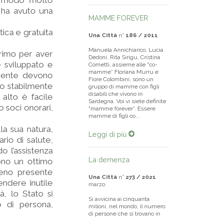
in modo molto
e ha avuto una
MAMME FOREVER
tica e gratuita
Una Città
n°
186 / 2011
Manuela Annichiarico, Lucia
primo per aver
Dedoni, Rita Sirigu, Cristina
 sviluppato e
Cometti, assieme alle "co-
mamme” Floriana Murru e
emente devono
Fiore Colombini, sono un
ito stabilmente
gruppo di mamme con figli
disabili che vivono in
 alto è facile
Sardegna. Voi vi siete definite
 soci onorari,
"mamme forever”. Essere
mamme di figli co...
la sua natura,
Leggi di più
rio di salute,
o l’assistenza
La demenza
gono un ottimo
meno presente
Una Città
n°
273 / 2021
rendere inutile
marzo
à, lo Stato si
Si avvicina ai cinquanta
o di persona,
milioni, nel mondo, il numero
di persone che si trovano in