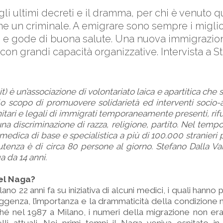
i ultimi decreti e il dramma, per chi è venuto qu
e un criminale. A emigrare sono sempre i miglior
e e gode di buona salute. Una nuova immigrazion
 con grandi capacità organizzative. Intervista a S
) è un’associazione di volontariato laica e apartitica che si
o scopo di promuovere solidarietà ed interventi socio-as
anitari e legali di immigrati temporaneamente presenti, rifug
a discriminazione di razza, religione, partito. Nel tempo
medica di base e specialistica a più di 100.000 stranieri 
 L’utenza è di circa 80 persone al giorno. Stefano Dalla V
 da 14 anni.
del Naga?
ano 22 anni fa su iniziativa di alcuni medici, i quali hanno
ggenza, l’importanza e la drammaticità della condizione 
é nel 1987 a Milano, i numeri della migrazione non 