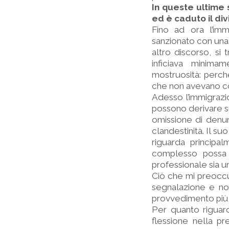
In queste ultime 
ed è caduto il div
Fino ad ora l’imm
sanzionato con una
altro discorso, si 
inficiava minimam
mostruosità: perch
che non avevano co
Adesso l’immigraz
possono derivare s
omissione di denun
clandestinità. Il su
riguarda principa
complesso possa 
professionale sia u
Ciò che mi preoccup
segnalazione e non
provvedimento più gr
Per quanto riguar
flessione nella pre