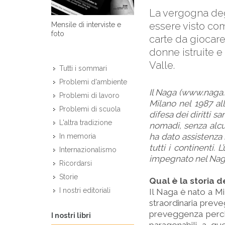
La vergogna degl
essere visto com
Mensile di interviste e
foto
carte da giocar
donne istruite e
Valle.
Tutti i sommari
Problemi d'ambiente
Il Naga (www.naga.it
Problemi di lavoro
Milano nel 1987 all
Problemi di scuola
difesa dei diritti s
L'altra tradizione
nomadi, senza alcun
ha dato assistenza 
In memoria
tutti i continenti.
Internazionalismo
impegnato nel Naga
Ricordarsi
Storie
Qual è la storia 
I nostri editoriali
Il Naga è nato a Mil
straordinaria preve
preveggenza perch
I nostri libri