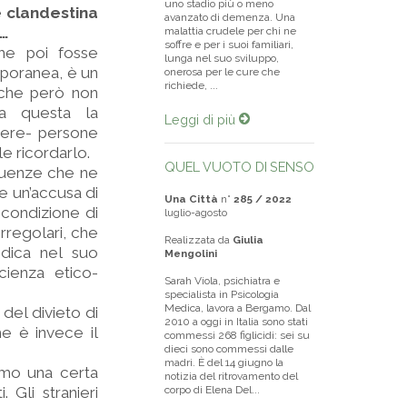
uno stadio più o meno
e clandestina
avanzato di demenza. Una
i…
malattia crudele per chi ne
soffre e per i suoi familiari,
Che poi fosse
lunga nel suo sviluppo,
mporanea, è un
onerosa per le cure che
richiede, ...
a, che però non
Era questa la
Leggi di più
cere- persone
 ricordarlo.
QUEL VUOTO DI SENSO
guenze che ne
e un’accusa di
Una Città
n°
285 / 2022
 condizione di
luglio-agosto
irregolari, che
Realizzata da
Giulia
edica nel suo
Mengolini
ienza etico-
Sarah Viola, psichiatra e
specialista in Psicologia
Medica, lavora a Bergamo. Dal
del divieto di
2010 a oggi in Italia sono stati
he è invece il
commessi 268 figlicidi: sei su
dieci sono commessi dalle
madri. È del 14 giugno la
amo una certa
notizia del ritrovamento del
 Gli stranieri
corpo di Elena Del...