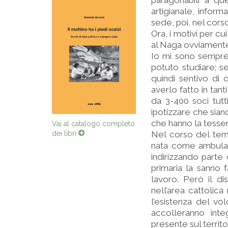
paragonabili a qu
artigianale, infor
sede, poi, nel cors
Ora, i motivi per c
al Naga ovviamente 
Io mi sono sempre 
potuto studiare; 
quindi sentivo di
averlo fatto in tan
da 3-400 soci tutt
ipotizzare che sian
che hanno la tesser
Vai al catalogo completo
dei libri
Nel corso del temp
nata come ambulato
indirizzando parte 
primaria la sanno 
lavoro. Però il di
nell’area cattolica
l’esistenza del vo
accolleranno inte
presente sul territo