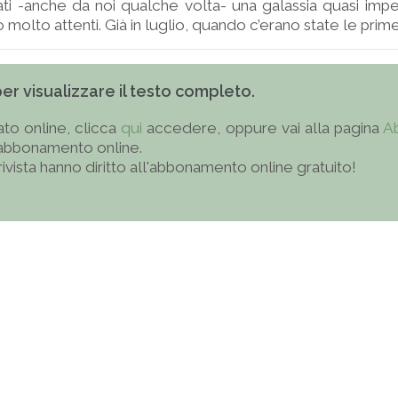
i -anche da noi qualche volta- una galassia quasi impe
olto attenti. Già in luglio, quando c’erano state le prime .
 per visualizzare il testo completo.
to online, clicca
qui
accedere, oppure vai alla pagina
A
'abbonamento online.
 rivista hanno diritto all'abbonamento online gratuito!