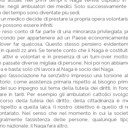
elli attuali. Nei primi tempi il Naga veniva ospitato 
male, negli ambulatori dei medici. Solo successivament
o del tempo sono diventate più sedi.
ui un medico decide di prestare la propria opera volontaris
possono essere infiniti.
reso conto di far parte di una minoranza privilegiata, 
secondo per appartenere ad un Paese economicamente
 dover far qualcosa. Questo stesso pensiero evident
ti in questi 22 anni. Se tenete conto che il Naga è costitu
i attivi e volontari e in presenza di un turn-over molto
o passate diverse migliaia di persone. Noi poi non abbiamo
a e basta; solo chi lavora al Naga è socio del Naga.
o l’associazione ha senz’altro impresso una torsione al
rio, come assistenza primaria rispetto al bisogno prima
del suo impegno sul tema della tutela dei diritti. In fond
fare in tanti. Per esempio gli ambulatori cattolici svol
scorso della tutela del diritto, della cittadinanza è 
 rispetto a quella laica. Il nostro obiettivo è quello di 
lontariato. Nel senso che nel momento in cui la societ
gralmente l’assistenza delle persone, qualunque tip
rio nazionale, il Naga farà altro.