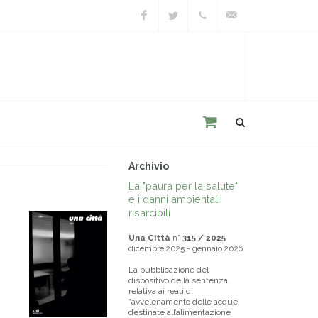
Facebook
Twitter
+39
unacitta@unacitta.o
0543
21422
Archivio
La "paura per la salute"
e i danni ambientali
risarcibili
Una Città
n°
315 / 2025
dicembre 2025 - gennaio 2026
La pubblicazione del
dispositivo della sentenza
relativa ai reati di
“avvelenamento delle acque
destinate all’alimentazione