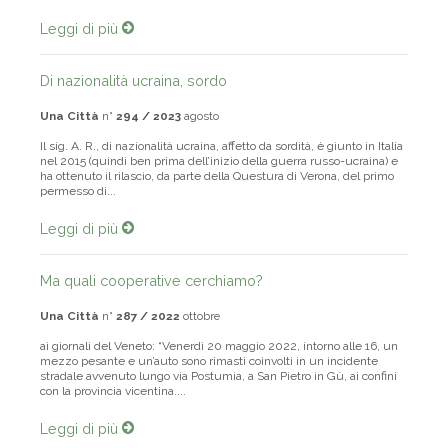
innovazione organizzativa, relazioni industriali e mercat...
Leggi di più
Di nazionalità ucraina, sordo
Una Città
n°
294 / 2023
agosto
Il sig. A. R., di nazionalità ucraina, affetto da sordità, è giunto in Italia
nel 2015 (quindi ben prima dell’inizio della guerra russo-ucraina) e
ha ottenuto il rilascio, da parte della Questura di Verona, del primo
permesso di...
Leggi di più
Ma quali cooperative cerchiamo?
Una Città
n°
287 / 2022
ottobre
ai giornali del Veneto: “Venerdì 20 maggio 2022, intorno alle 16, un
mezzo pesante e un’auto sono rimasti coinvolti in un incidente
stradale avvenuto lungo via Postumia, a San Pietro in Gù, ai confini
con la provincia vicentina....
Leggi di più