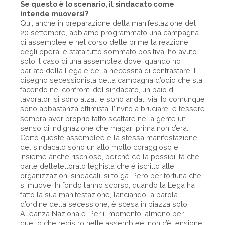
Se questo è lo scenario, il sindacato come
intende muoversi?
Qui, anche in preparazione della manifestazione del
20 settembre, abbiamo programmato una campagna
di assemblee e nel corso delle prime la reazione
degli operai è stata tutto sommato positiva, ho avuto
solo il caso di una assemblea dove, quando ho
parlato della Lega e della necessità di contrastare il
disegno secessionista della campagna d’odio che sta
facendo nei confronti del sindacato, un paio di
lavoratori si sono alzati e sono andati via. Io comunque
sono abbastanza ottimista; l’invito a bruciare le tessere
sembra aver proprio fatto scattare nella gente un
senso di indignazione che magari prima non c’era.
Certo queste assemblee e la stessa manifestazione
del sindacato sono un atto molto coraggioso e
insieme anche rischioso, perché c’è la possibilità che
parte dell’elettorato leghista che è iscritto alle
organizzazioni sindacali, si tolga. Però per fortuna che
si muove. In fondo l’anno scorso, quando la Lega ha
fatto la sua manifestazione, lanciando la parola
d’ordine della secessione, è scesa in piazza solo
Alleanza Nazionale. Per il momento, almeno per
quello che registro nelle assemblee, non c’è tensione,