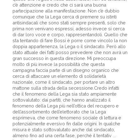
c’è attenzione e credo che ci sarà una buona
partecipazione alla manifestazione. Non c’è dubbio
comunque che la Lega cerca di premere su istinti
antisindacali che sono stati sempre presenti, solo che
prima non venivano espressi, adesso invece si cerca
di dar loro voce e corpo, rappresentandoli. Quello che
sta tentando di fare Bossi è porre come vincolo la non
doppia appartenenza, la Lega o il sindacato. Però allo
stato attuale dei fatti posso prevedere che non avrà un
gran successo in questa direzione. Mi preoccupa
molto di più invece la possibilità che questa
campagna faccia parte di un disegno organico che
cerca di attaccare un elemento di solidarietà
nazionale, come il sindacato, per portare un altro
mattone sulla strada della secessione.Credo infatti
che il fenomeno della Lega sia stato ampiamente
sottovalutato: dai partiti, che hanno analizzato il
fenomeno della Lega più nell’ottica del recupero e
dell’assorbimento dell’elettorato che la Lega
esprimeva, che come fenomeno sociale di lettura e
potenzialmente eversivo fin dalle origini. In qualche
misura è stato sottovalutato anche dal sindacato,
almeno fino ad una certa fase, perché il tentativ ...