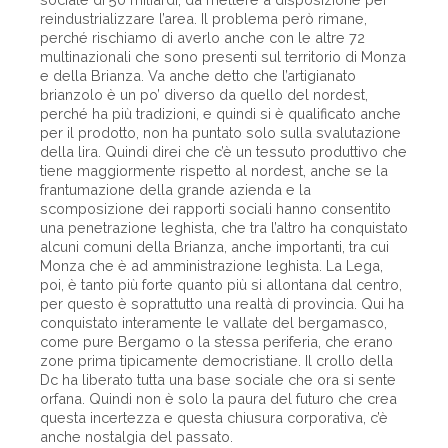
reindustrializzare l’area. Il problema però rimane,
perché rischiamo di averlo anche con le altre 72
multinazionali che sono presenti sul territorio di Monza
e della Brianza. Va anche detto che l’artigianato
brianzolo è un po’ diverso da quello del nordest,
perché ha più tradizioni, e quindi si è qualificato anche
per il prodotto, non ha puntato solo sulla svalutazione
della lira. Quindi direi che c’è un tessuto produttivo che
tiene maggiormente rispetto al nordest, anche se la
frantumazione della grande azienda e la
scomposizione dei rapporti sociali hanno consentito
una penetrazione leghista, che tra l’altro ha conquistato
alcuni comuni della Brianza, anche importanti, tra cui
Monza che è ad amministrazione leghista. La Lega,
poi, è tanto più forte quanto più si allontana dal centro,
per questo è soprattutto una realtà di provincia. Qui ha
conquistato interamente le vallate del bergamasco,
come pure Bergamo o la stessa periferia, che erano
zone prima tipicamente democristiane. Il crollo della
Dc ha liberato tutta una base sociale che ora si sente
orfana. Quindi non è solo la paura del futuro che crea
questa incertezza e questa chiusura corporativa, c’è
anche nostalgia del passato.