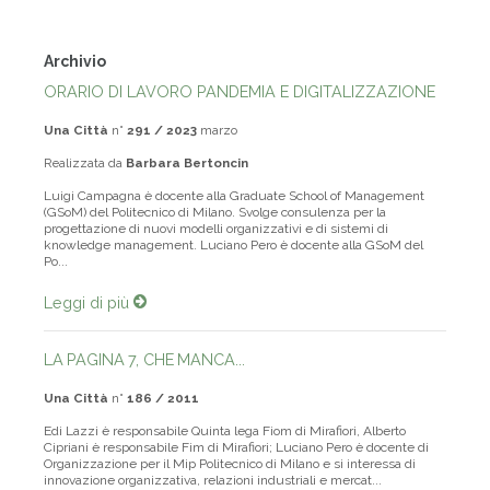
Vai al catalogo completo dei libri
Archivio
ORARIO DI LAVORO PANDEMIA E DIGITALIZZAZIONE
Una Città
n°
291 / 2023
marzo
Realizzata da
Barbara Bertoncin
Luigi Campagna è docente alla Graduate School of Management
(GSoM) del Politecnico di Milano. Svolge consulenza per la
progettazione di nuovi modelli organizzativi e di sistemi di
knowledge management. Luciano Pero è docente alla GSoM del
Po...
Leggi di più
LA PAGINA 7, CHE MANCA...
Una Città
n°
186 / 2011
Edi Lazzi è responsabile Quinta lega Fiom di Mirafiori, Alberto
Cipriani è responsabile Fim di Mirafiori; Luciano Pero è docente di
Organizzazione per il Mip Politecnico di Milano e si interessa di