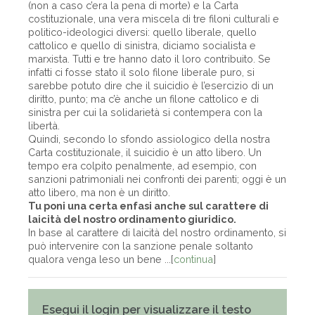
(non a caso c’era la pena di morte) e la Carta
costituzionale, una vera miscela di tre filoni culturali e
politico-ideologici diversi: quello liberale, quello
cattolico e quello di sinistra, diciamo socialista e
marxista. Tutti e tre hanno dato il loro contribuito. Se
infatti ci fosse stato il solo filone liberale puro, si
sarebbe potuto dire che il suicidio è l’esercizio di un
diritto, punto; ma c’è anche un filone cattolico e di
sinistra per cui la solidarietà si contempera con la
libertà.
Quindi, secondo lo sfondo assiologico della nostra
Carta costituzionale, il suicidio è un atto libero. Un
tempo era colpito penalmente, ad esempio, con
sanzioni patrimoniali nei confronti dei parenti; oggi è un
atto libero, ma non è un diritto.
Tu poni una certa enfasi anche sul carattere di
laicità del nostro ordinamento giuridico.
In base al carattere di laicità del nostro ordinamento, si
può intervenire con la sanzione penale soltanto
qualora venga leso un bene ...[
continua
]
Esegui il login per visualizzare il testo