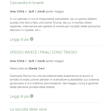
Cassandra in Israele
Una Città
n°
318 / 2026
aprile-maggio
In un periodo in cui è impossibile prevedere, da un giorno all’altro,
quello che dirà o farà uno come Trump, da cui il mondo intero
dipende, intervenire per parlare di eventuali risultati delle prossime
elezioni in Israele, se v...
Leggi di più
SPESSO INVECE I FINALI SONO TRAGICI
Una Città
n°
318 / 2026
aprile-maggio
Realizzata da
Giada Ceri
Giancarlo Parissi ha una pluridecennale esperienza di lavoro in
ambito di esecuzione penale; è ricercatore autodidatta sul sistema
giudiziario e sul sistema sanzionatorio; dal maggio 2025 è garante
delle persone private della libertà ...
Leggi di più
La raccolta delle olive