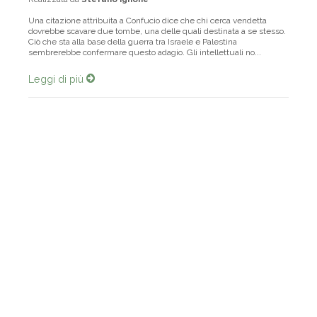
Realizzata da
Stefano Ignone
Una citazione attribuita a Confucio dice che chi cerca vendetta
dovrebbe scavare due tombe, una delle quali destinata a se stesso.
Ciò che sta alla base della guerra tra Israele e Palestina
sembrerebbe confermare questo adagio. Gli intellettuali no...
Leggi di più