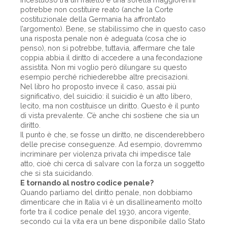
potrebbe non costituire reato (anche la Corte
costituzionale della Germania ha affrontato
l’argomento). Bene, se stabilissimo che in questo caso
una risposta penale non è adeguata (cosa che io
penso), non si potrebbe, tuttavia, affermare che tale
coppia abbia il diritto di accedere a una fecondazione
assistita. Non mi voglio però dilungare su questo
esempio perché richiederebbe altre precisazioni.
Nel libro ho proposto invece il caso, assai più
significativo, del suicidio: il suicidio è un atto libero,
lecito, ma non costituisce un diritto. Questo è il punto
di vista prevalente. C’è anche chi sostiene che sia un
diritto.
Il punto è che, se fosse un diritto, ne discenderebbero
delle precise conseguenze. Ad esempio, dovremmo
incriminare per violenza privata chi impedisce tale
atto, cioè chi cerca di salvare con la forza un soggetto
che si sta suicidando.
E tornando al nostro codice penale?
Quando parliamo del diritto penale, non dobbiamo
dimenticare che in Italia vi è un disallineamento molto
forte tra il codice penale del 1930, ancora vigente,
secondo cui la vita era un bene disponibile dallo Stato