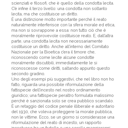
scienziati e filosofi, che è quello della condotta lecita.
C’è infine il terzo livello: una condotta non soltanto
lecita, ma che costituisce un diritto.
È una distinzione molto importante perché il reato
naturalmente interferisce con la sfera morale ed etica,
ma non si sovrappone a essa: non tutto ciò che è
moralmente riprovevole costituisce reato. E, dall’altra
parte, una condotta lecita non necessariamente
costituisce un diritto. Anche all’interno del Comitato
Nazionale per la Bioetica c’era il timore che,
riconoscendo come lecite alcune condotte
moralmente discutibili, immediatamente le si
riconoscesse come diritti, saltando appunto questo
secondo gradino.
Uno degli esempi più suggestivi, che nel libro non ho
fatto, riguarda una possibile riformulazione della
fattispecie dell’incesto nel nostro ordinamento
giuridico; una fattispecie peraltro formulata malissimo
perché è sanzionata solo se crea pubblico scandalo.
È un retaggio del codice penale illiberale e autoritario
del 1930, che voleva proteggere la morale pubblica,
non le vittime. Ecco, se un giorno si considerasse una
riformulazione del reato di incesto, un rapporto
incestuoso tra un fratello e una sorella maggiorenni