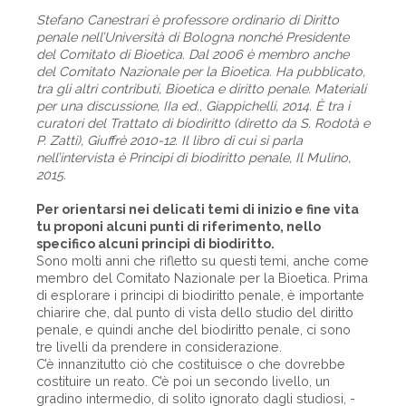
Stefano Canestrari è professore ordinario di Diritto
penale nell’Università di Bologna nonché Presidente
del Comitato di Bioetica. Dal 2006 è membro anche
del Comitato Nazionale per la Bioetica. Ha pubblicato,
tra gli altri contributi, Bioetica e diritto penale. Materiali
per una discussione, IIa ed., Giappichelli, 2014. È tra i
curatori del Trattato di biodiritto (diretto da S. Rodotà e
P. Zatti), Giuffrè 2010-12. Il libro di cui si parla
nell’intervista è Principi di biodiritto penale, Il Mulino,
2015.
Per orientarsi nei delicati temi di inizio e fine vita
tu proponi alcuni punti di riferimento, nello
specifico alcuni principi di biodiritto.
Sono molti anni che rifletto su questi temi, anche come
membro del Comitato Nazionale per la Bioetica. Prima
di esplorare i principi di biodiritto penale, è importante
chiarire che, dal punto di vista dello studio del diritto
penale, e quindi anche del biodiritto penale, ci sono
tre livelli da prendere in considerazione.
C’è innanzitutto ciò che costituisce o che dovrebbe
costituire un reato. C’è poi un secondo livello, un
gradino intermedio, di solito ignorato dagli studiosi, ­