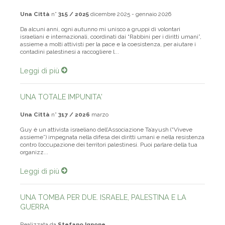
Una Città
n°
315 / 2025
dicembre 2025 - gennaio 2026
Da alcuni anni, ogni autunno mi unisco a gruppi di volontari
israeliani e internazionali, coordinati dai “Rabbini per i diritti umani”,
assieme a molti attivisti per la pace e la coesistenza, per aiutare i
contadini palestinesi a raccogliere l...
Leggi di più
UNA TOTALE IMPUNITA'
Una Città
n°
317 / 2026
marzo
Guy è un attivista israeliano dell’Associazione Ta’ayush (“Viveve
assieme”) impegnata nella difesa dei diritti umani e nella resistenza
contro l’occupazione dei territori palestinesi. Puoi parlare della tua
organizz...
Leggi di più
UNA TOMBA PER DUE. ISRAELE, PALESTINA E LA
GUERRA