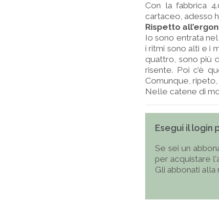
Con la fabbrica 4.
cartaceo, adesso hai
Rispetto all’ergon
Io sono entrata nel
i ritmi sono alti e i
quattro, sono più d
risente. Poi c’è q
Comunque, ripeto, 
Nelle catene di mon
Esegui il login
Se sei un abbona
per acquistare l
Gli abbonati alla