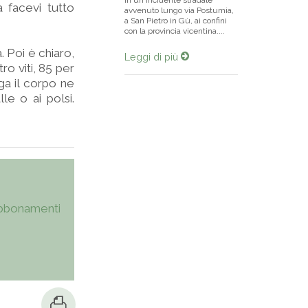
in un incidente stradale
a facevi tutto
avvenuto lungo via Postumia,
a San Pietro in Gù, ai confini
con la provincia vicentina....
. Poi è chiaro,
Leggi di più
tro viti, 85 per
ga il corpo ne
le o ai polsi.
bbonamenti