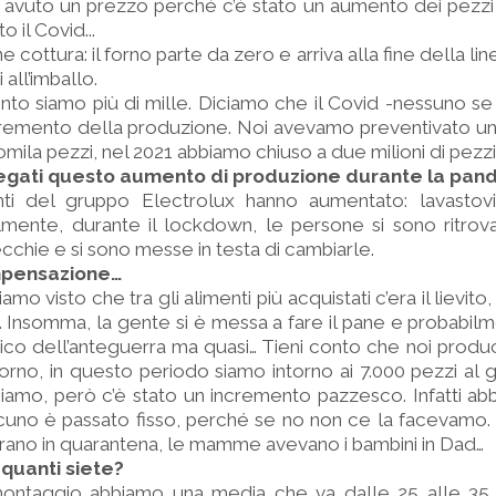
avuto un prezzo perché c’è stato un aumento dei pezzi 
 il Covid...
one cottura: il forno parte da zero e arriva alla fine della lin
 all’imballo.
nto siamo più di mille. Diciamo che il Covid -nessuno se
cremento della produzione. Noi avevamo preventivato un
mila pezzi, nel 2021 abbiamo chiuso a due milioni di pezzi
iegati questo aumento di produzione durante la pan
enti del gruppo Electrolux hanno aumentato: lavastovigl
bilmente, durante il lockdown, le persone si sono ritro
chie e si sono messe in testa di cambiarle.
mpensazione…
iamo visto che tra gli alimenti più acquistati c’era il lievito,
re. Insomma, la gente si è messa a fare il pane e probabilm
dico dell’anteguerra ma quasi… Tieni conto che noi pro
iorno, in questo periodo siamo intorno ai 7.000 pezzi al 
iamo, però c’è stato un incremento pazzesco. Infatti a
alcuno è passato fisso, perché se no non ce la facevamo.
erano in quarantena, le mamme avevano i bambini in Dad…
 quanti siete?
ontaggio abbiamo una media che va dalle 25 alle 35