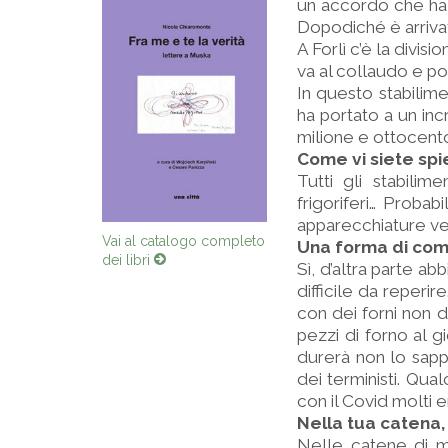
un accordo che ha 
Dopodiché è arrivato
A Forlì c’è la divisi
va al collaudo e poi
In questo stabilime
ha portato a un in
milione e ottocento
Come vi siete sp
Tutti gli stabilim
frigoriferi… Proba
apparecchiature vec
Vai al catalogo completo
Una forma di co
dei libri
Sì, d’altra parte abb
difficile da reperi
con dei forni non 
pezzi di forno al g
durerà non lo sapp
dei terministi. Qu
con il Covid molti 
Nella tua catena,
Nelle catene di m