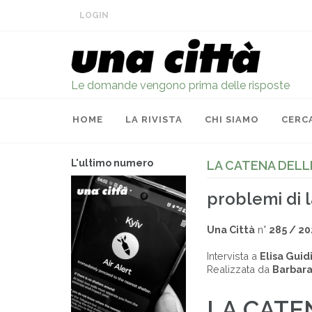
LOGIN
Le domande vengono prima delle risposte
HOME
LA RIVISTA
CHI SIAMO
CERC
L'ultimo numero
LA CATENA DEL
problemi di l
Una Città
n°
285 / 2
Intervista a
Elisa Guid
Realizzata da
Barbara
LA CATE