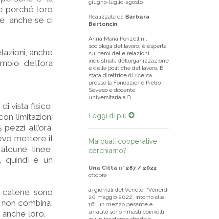
giugno-luglio-agosto
e perché loro
Realizzata da
Barbara
e, anche se ci
Bertoncin
Anna Maria Ponzellini,
sociologa del lavoro, è esperta
lazioni, anche
sui temi delle relazioni
industriali, dell’organizzazione
mbio dell’ora
e delle politiche del lavoro. È
stata direttrice di ricerca
presso la Fondazione Pietro
Seveso e docente
universitaria a B...
i vista fisico,
Leggi di più
 con limitazioni
 pezzi all’ora.
devo mettere il
Ma quali cooperative
alcune linee,
cerchiamo?
, quindi è un
Una Città
n°
287 / 2022
ottobre
ai giornali del Veneto: “Venerdì
e catene sono
20 maggio 2022, intorno alle
he non combina,
16, un mezzo pesante e
un’auto sono rimasti coinvolti
o anche loro.