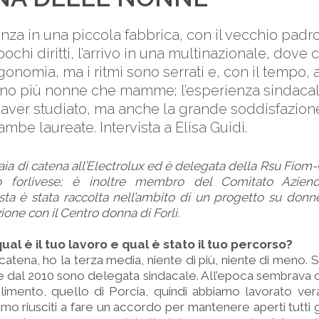
za in una piccola fabbrica, con il vecchio padron
ochi diritti, l’arrivo in una multinazionale, dove 
gonomia, ma i ritmi sono serrati e, con il tempo, 
no più nonne che mamme; l’esperienza sindacale
aver studiato, ma anche la grande soddisfazione p
rambe laureate. Intervista a Elisa Guidi.
raia di catena all’Electrolux ed è delegata della Rsu Fiom-C
to forlivese; è inoltre membro del Comitato Azien
rvista è stata raccolta nell’ambito di un progetto su do
ione con il Centro donna di Forlì.
ual è il tuo lavoro e qual è stato il tuo percorso?
catena, ho la terza media, niente di più, niente di meno. 
 e dal 2010 sono delegata sindacale. All’epoca sembrava
limento, quello di Porcia, quindi abbiamo lavorato ver
o riusciti a fare un accordo per mantenere aperti tutti gl