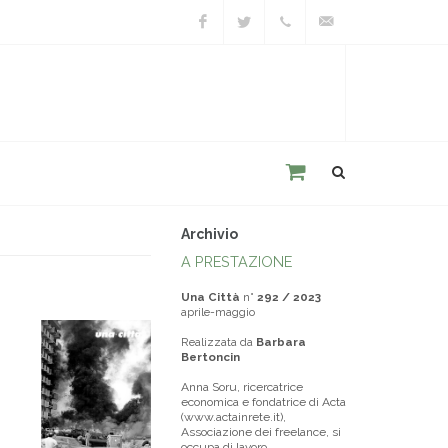
Facebook
Twitter
+39
unacitta@unacitta.o
0543
21422
Archivio
A PRESTAZIONE
Una Città
n°
292 / 2023
aprile-maggio
Realizzata da
Barbara
Bertoncin
Anna Soru, ricercatrice
economica e fondatrice di Acta
(www.actainrete.it),
Associazione dei freelance, si
occupa di lavoro,