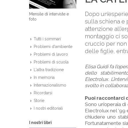
Dopo un’esperien
Mensile di interviste e
foto
sulla schiena e p
attenzione all’er
montaggio ci so
Tutti i sommari
cruccio per non 
Problemi d'ambiente
delle figlie, ent
Problemi di lavoro
Problemi di scuola
Elisa Guidi fa l’ope
L'altra tradizione
dello stabilimen
In memoria
Electrolux. L’inte
svolto in collaboraz
Internazionalismo
Ricordarsi
Puoi raccontarci q
Storie
Sono un’operaia di 
I nostri editoriali
Electrolux nel ’99
chiudere uno stabi
I nostri libri
Fortunatamente siam