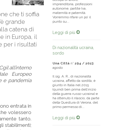
imprenditoria, professioni
autonome, partite Iva,
e che ti soffia
maternità e paternità.
Vorremmo rifare un po’ il
c’è grande
punto su...
alla catena di
Leggi di più
 in Europa, il
er i risultati
Di nazionalità ucraina,
sordo
Una Città
n°
294 / 2023
gil all’interno
agosto
dale Europeo
Il sig. A. R., di nazionalità
nne e pandemia
ucraina, affetto da sordità, è
giunto in Italia nel 2015
(quindi ben prima dell’inizio
della guerra russo-ucraina) e
ha ottenuto il rilascio, da parte
della Questura di Verona, del
Sono entrata in
primo permesso di...
 che volessero
Leggi di più
amente tanto.
i stabilimenti;