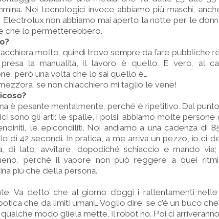
mina. Nei tecnologici invece abbiamo più maschi, anch
 in Electrolux non abbiamo mai aperto la notte per le donn
e che lo permetterebbero.
so?
acchiera molto, quindi trovo sempre da fare pubbliche re
presa la manualità, il lavoro è quello. È vero, al ca
e, però una volta che lo sai quello è…
ezz’ora, se non chiacchiero mi taglio le vene!
ticoso?
ena è pesante mentalmente, perché è ripetitivo. Dal punto d
itici sono gli arti: le spalle, i polsi; abbiamo molte persone
tendiniti, le epicondiliti. Noi andiamo a una cadenza di 85
lo di 42 secondi. In pratica, a me arriva un pezzo, io ci 
 di lato, avvitare, dopodiché schiaccio e mando via; 
eno, perché il vapore non può reggere a quei ritmi
na più che della persona.
?
e. Va detto che al giorno d’oggi i rallentamenti nell
obotica che da limiti umani… Voglio dire: se c’è un buco c
n qualche modo gliela mette, il robot no. Poi ci arriverann