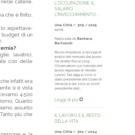
nelle catene.
L'OCCUPAZIONE, IL
SALARIO,
ea che è finito,
L'INVECCHIAMENTO...
Una Città
n°
309 / 2025
 lo aspettava-
aprile
 budget di un
Realizzata da
Barbara
!
Bertoncin
demia?
Bruno Anastasia si occupa di
ie, lavatrici,
analisi del mercato del lavoro.
vate con delle
Ha diretto fino al 2019
l’Osservatorio sul mercato del
lavoro regionale di Veneto
Lavoro. Dal 1994 al 2001 è
stato presidente del Coses di
 che infatti era
Venezia e dal 2001 al 2006
ente si è vista
presidente dell...
ducevamo 4.500
Leggi di più
giorno. Quanto
bbiamo assunto
 Tanto più che
IL LAVORO E IL RESTO
DELLA VITA
Una Città
n°
302 / 2024
 persone e la