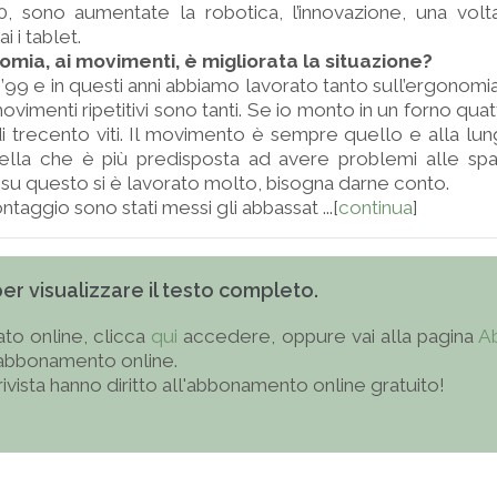
0, sono aumentate la robotica, l’innovazione, una volt
 i tablet.
omia, ai movimenti, è migliorata la situazione?
 ’99 e in questi anni abbiamo lavorato tanto sull’ergonomia
 movimenti ripetitivi sono tanti. Se io monto in un forno quat
i trecento viti. Il movimento è sempre quello e alla lun
uella che è più predisposta ad avere problemi alle spal
su questo si è lavorato molto, bisogna darne conto.
taggio sono stati messi gli abbassat ...[
continua
]
 per visualizzare il testo completo.
to online, clicca
qui
accedere, oppure vai alla pagina
A
'abbonamento online.
 rivista hanno diritto all'abbonamento online gratuito!