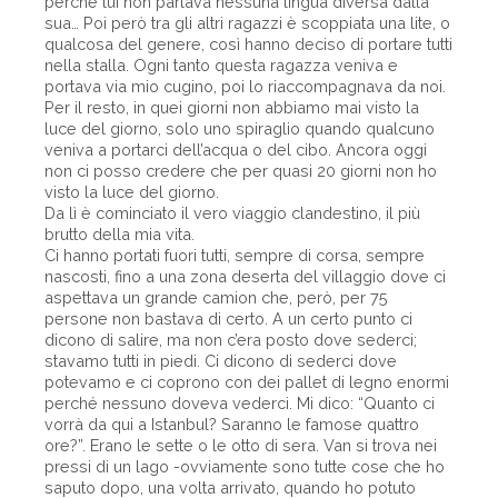
perché lui non parlava nessuna lingua diversa dalla
sua… Poi però tra gli altri ragazzi è scoppiata una lite, o
qualcosa del genere, così hanno deciso di portare tutti
nella stalla. Ogni tanto questa ragazza veniva e
portava via mio cugino, poi lo riaccompagnava da noi.
Per il resto, in quei giorni non abbiamo mai visto la
luce del giorno, solo uno spiraglio quando qualcuno
veniva a portarci dell’acqua o del cibo. Ancora oggi
non ci posso credere che per quasi 20 giorni non ho
visto la luce del giorno.
Da lì è cominciato il vero viaggio clandestino, il più
brutto della mia vita.
Ci hanno portati fuori tutti, sempre di corsa, sempre
nascosti, fino a una zona deserta del villaggio dove ci
aspettava un grande camion che, però, per 75
persone non bastava di certo. A un certo punto ci
dicono di salire, ma non c’era posto dove sederci;
stavamo tutti in piedi. Ci dicono di sederci dove
potevamo e ci coprono con dei pallet di legno enormi
perché nessuno doveva vederci. Mi dico: “Quanto ci
vorrà da qui a Istanbul? Saranno le famose quattro
ore?”. Erano le sette o le otto di sera. Van si trova nei
pressi di un lago -ovviamente sono tutte cose che ho
saputo dopo, una volta arrivato, quando ho potuto