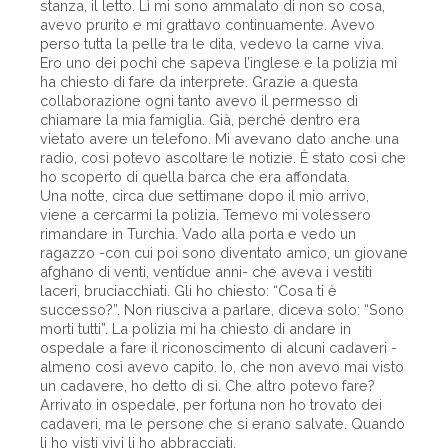
stanza, il letto. Lì mi sono ammalato di non so cosa,
avevo prurito e mi grattavo continuamente. Avevo
perso tutta la pelle tra le dita, vedevo la carne viva.
Ero uno dei pochi che sapeva l’inglese e la polizia mi
ha chiesto di fare da interprete. Grazie a questa
collaborazione ogni tanto avevo il permesso di
chiamare la mia famiglia. Già, perché dentro era
vietato avere un telefono. Mi avevano dato anche una
radio, così potevo ascoltare le notizie. È stato così che
ho scoperto di quella barca che era affondata.
Una notte, circa due settimane dopo il mio arrivo,
viene a cercarmi la polizia. Temevo mi volessero
rimandare in Turchia. Vado alla porta e vedo un
ragazzo -con cui poi sono diventato amico, un giovane
afghano di venti, ventidue anni- che aveva i vestiti
laceri, bruciacchiati. Gli ho chiesto: “Cosa ti è
successo?”. Non riusciva a parlare, diceva solo: “Sono
morti tutti”. La polizia mi ha chiesto di andare in
ospedale a fare il riconoscimento di alcuni cadaveri -
almeno così avevo capito. Io, che non avevo mai visto
un cadavere, ho detto di sì. Che altro potevo fare?
Arrivato in ospedale, per fortuna non ho trovato dei
cadaveri, ma le persone che si erano salvate. Quando
li ho visti vivi li ho abbracciati.