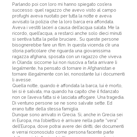
Parlando poi con loro mi hanno spiegato cos’era
successo: quel ragazzo che avevo visto al campo
profughi aveva nuotato per tutta la notte e aveva
avvisato la polizia che la loro barca era affondata.
Aveva i vestiti laceri a causa dell’acqua salata. Me la
ricordo, quell’acqua, a restarci anche solo dieci minuti
si sentiva tutta la pelle bruciare… Su queste persone
bisognerebbe fare un film. In questa vicenda c’è una
storia particolare che riguarda una giovanissima
ragazza afghana, sposata con un ragazzo che viveva
in Olanda: siccome lui non riusciva a farla arrivare lì
legalmente, ha pensato di tornare in Afghanistan e
tornare illegalmente con lei, nonostante lui i documenti
li avesse.
Quella notte, quando è affondata la barca, lui è morto,
lei si è salvata, ma quando ha capito che il fidanzato
non ce l’aveva fatta si è lasciata affogare. Una tragedia.
Di ventuno persone se ne sono salvate sette. Ed
erano tutte della stessa famiglia.
Dunque sono arrivato in Grecia. Sì, anche in Grecia sei
in Europa, ma l’obiettivo è arrivare nella parte “vera”
dell’Europa, dove potrai avere dei diritti, dei documenti
e verrai riconosciuto come persona facente parte