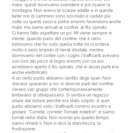
mare, quindi dovevamo scendere e poi risalire la
montagna. Non avevo le scarpe adatte e in queste
tante ore di cammino sono scivolato e caduto più
volte su questi sassi e pietre enormi, facendomi anche
male, ma siamo arrivati al confine, al filo spinato.
Ci hanno fatto aspettare un po’. Mi viene sempre in
mente, quando parlo del confine, che il cielo
bellissimo che ho visto quella notte mi ricordava
molto il cielo limpido di Herat d’estate, mentre
dormivamo nel cortile con i cugini. I trafficanti avevano
con loro dei pezzi di legno enormi con cui poi
avrebbero aperto il filo spinato, che in alcuni punti era
anche elettrificato.
A un certo punto abbiamo sentito degli spari. Non
stavano sparando a noi: in diverse parti del confine
c’erano vari gruppi che contemporaneamente
tentavano di oltrepassarlo. Si sentiva un ragazzo
urlare dal dolore perché era stato colpito. A quel
punto abbiamo visto i trafficanti correrci incontro e
gridare: “Correte, correte! Tornate indietro!”, e siamo
tornati nella stalla. Non ricordo più quanto tempo
siamo rimasti lì. Non vi dico la stanchezza, la
frustrazione...