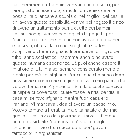
casi nemmeno ai bambini venivano riconosciuti; per
fare giusto un esempio, a molti non veniva data la
possibilità di andare a scuola o, nei migliori dei casi, a
chi aveva questa possibilità veniva poi negato il diritto
di avere un trattamento pari a quello dei bambini
iraniani, non gli veniva consegnata la pagella per
“punire” i genitori che magari non avevano documenti
e così via, oltre al fatto che, se gli altri studenti
scoprivano che eri afghano ti prendevano in giro per
tutto l’anno scolastico. Insomma, anch’io ho avuto
questa inumana esperienza. Là puoi anche essere il
migliore di tutti, ma sei sempre considerato meno di
niente perché sei afghano. Per cui qualche anno dopo
l’invasione ricordo che un giorno dissi a mio padre che
volevo tornare in Afghanistan. Sin da piccolo cercavo
di capire di dove fossi, quale fosse la mia identità, a
casa mi sentivo afghano mentre fuori casa ero
iraniano. Mi mancava l’idea di avere un paese mio.
Volevo tornare a Herat, la mia città natale e dei miei
genitori. Era l’inizio del governo di Karzai, il famoso
primo presidente “democratico” scelto dagli
americani, l’inizio di un succedersi dei “governi
fantoccio” in Afghanistan.