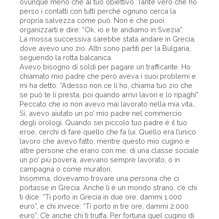
ovunque meno che al tuo obiettivo. Tant’è vero che ho
perso i contatti con tutti perché ognuno cerca la
propria salvezza come può. Non è che puoi
organizzarti e dire: “Ok, io e te andiamo in Svezia”.
La mossa successiva sarebbe stata andare in Grecia,
dove avevo uno zio. Altri sono partiti per la Bulgaria,
seguendo la rotta balcanica.
Avevo bisogno di soldi per pagare un trafficante. Ho
chiamato mio padre che però aveva i suoi problemi e
mi ha detto: “Adesso non ce li ho, chiama tuo zio che
se può te li presta, poi quando arrivi lavori e lo ripaghi”.
Peccato che io non avevo mai lavorato nella mia vita…
Sì, avevo aiutato un po’ mio padre nel commercio
degli orologi. Quando sei piccolo tuo padre è il tuo
eroe, cerchi di fare quello che fa lui. Quello era l’unico
lavoro che avevo fatto, mentre questo mio cugino e
altre persone che erano con me, di una classe sociale
un po’ più povera, avevano sempre lavorato, o in
campagna o come muratori.
Insomma, dovevamo trovare una persona che ci
portasse in Grecia. Anche lì è un mondo strano, c’è chi
ti dice: “Ti porto in Grecia in due ore, dammi 1.000
euro”, e chi invece: “Ti porto in tre ore, dammi 2.000
euro”. C’è anche chi ti truffa. Per fortuna quel cugino di