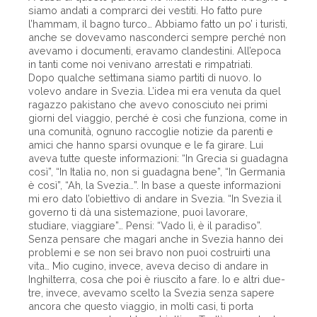
siamo andati a comprarci dei vestiti. Ho fatto pure
l’hammam, il bagno turco… Abbiamo fatto un po’ i turisti,
anche se dovevamo nasconderci sempre perché non
avevamo i documenti, eravamo clandestini. All’epoca
in tanti come noi venivano arrestati e rimpatriati.
Dopo qualche settimana siamo partiti di nuovo. Io
volevo andare in Svezia. L’idea mi era venuta da quel
ragazzo pakistano che avevo conosciuto nei primi
giorni del viaggio, perché è così che funziona, come in
una comunità, ognuno raccoglie notizie da parenti e
amici che hanno sparsi ovunque e le fa girare. Lui
aveva tutte queste informazioni: “In Grecia si guadagna
così”, “In Italia no, non si guadagna bene”, “In Germania
è così”, “Ah, la Svezia…”. In base a queste informazioni
mi ero dato l’obiettivo di andare in Svezia. “In Svezia il
governo ti dà una sistemazione, puoi lavorare,
studiare, viaggiare”… Pensi: “Vado lì, è il paradiso”.
Senza pensare che magari anche in Svezia hanno dei
problemi e se non sei bravo non puoi costruirti una
vita… Mio cugino, invece, aveva deciso di andare in
Inghilterra, cosa che poi è riuscito a fare. Io e altri due-
tre, invece, avevamo scelto la Svezia senza sapere
ancora che questo viaggio, in molti casi, ti porta