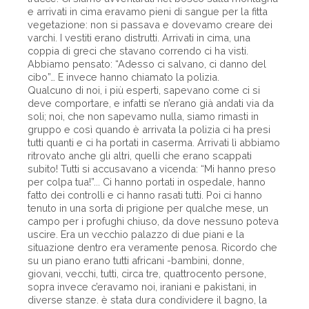
e arrivati in cima eravamo pieni di sangue per la fitta
vegetazione: non si passava e dovevamo creare dei
varchi. I vestiti erano distrutti. Arrivati in cima, una
coppia di greci che stavano correndo ci ha visti.
Abbiamo pensato: “Adesso ci salvano, ci danno del
cibo”… E invece hanno chiamato la polizia.
Qualcuno di noi, i più esperti, sapevano come ci si
deve comportare, e infatti se n’erano già andati via da
soli; noi, che non sapevamo nulla, siamo rimasti in
gruppo e così quando è arrivata la polizia ci ha presi
tutti quanti e ci ha portati in caserma. Arrivati lì abbiamo
ritrovato anche gli altri, quelli che erano scappati
subito! Tutti si accusavano a vicenda: “Mi hanno preso
per colpa tua!”... Ci hanno portati in ospedale, hanno
fatto dei controlli e ci hanno rasati tutti. Poi ci hanno
tenuto in una sorta di prigione per qualche mese, un
campo per i profughi chiuso, da dove nessuno poteva
uscire. Era un vecchio palazzo di due piani e la
situazione dentro era veramente penosa. Ricordo che
su un piano erano tutti africani -bambini, donne,
giovani, vecchi, tutti, circa tre, quattrocento persone,
sopra invece c’eravamo noi, iraniani e pakistani, in
diverse stanze. è stata dura condividere il bagno, la