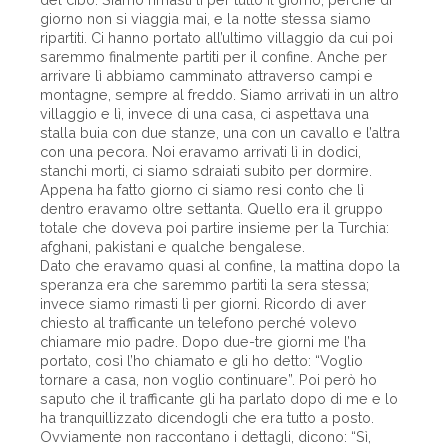
giorno non si viaggia mai, e la notte stessa siamo
ripartiti. Ci hanno portato all’ultimo villaggio da cui poi
saremmo finalmente partiti per il confine. Anche per
arrivare lì abbiamo camminato attraverso campi e
montagne, sempre al freddo. Siamo arrivati in un altro
villaggio e lì, invece di una casa, ci aspettava una
stalla buia con due stanze, una con un cavallo e l’altra
con una pecora. Noi eravamo arrivati lì in dodici,
stanchi morti, ci siamo sdraiati subito per dormire.
Appena ha fatto giorno ci siamo resi conto che lì
dentro eravamo oltre settanta. Quello era il gruppo
totale che doveva poi partire insieme per la Turchia:
afghani, pakistani e qualche bengalese.
Dato che eravamo quasi al confine, la mattina dopo la
speranza era che saremmo partiti la sera stessa;
invece siamo rimasti lì per giorni. Ricordo di aver
chiesto al trafficante un telefono perché volevo
chiamare mio padre. Dopo due-tre giorni me l’ha
portato, così l’ho chiamato e gli ho detto: “Voglio
tornare a casa, non voglio continuare”. Poi però ho
saputo che il trafficante gli ha parlato dopo di me e lo
ha tranquillizzato dicendogli che era tutto a posto.
Ovviamente non raccontano i dettagli, dicono: “Sì,