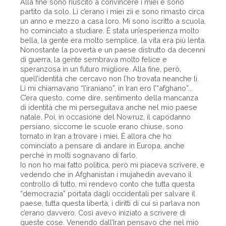
Alla fine sono riuscito a convincere i miei e sono
partito da solo. Lì c’erano i miei zii e sono rimasto circa
un anno e mezzo a casa loro. Mi sono iscritto a scuola,
ho cominciato a studiare. È stata un’esperienza molto
bella, la gente era molto semplice, la vita era più lenta.
Nonostante la povertà e un paese distrutto da decenni
di guerra, la gente sembrava molto felice e
speranzosa in un futuro migliore. Alla fine, però,
quell’identità che cercavo non l’ho trovata neanche lì.
Lì mi chiamavano “l’iraniano”, in Iran ero l’“afghano”...
C’era questo, come dire, sentimento della mancanza
di identità che mi perseguitava anche nel mio paese
natale. Poi, in occasione del Nowruz, il capodanno
persiano, siccome le scuole erano chiuse, sono
tornato in Iran a trovare i miei. È allora che ho
cominciato a pensare di andare in Europa, anche
perché in molti sognavano di farlo.
Io non ho mai fatto politica, però mi piaceva scrivere, e
vedendo che in Afghanistan i mujahedin avevano il
controllo di tutto, mi rendevo conto che tutta questa
“democrazia” portata dagli occidentali per salvare il
paese, tutta questa libertà, i diritti di cui si parlava non
c’erano davvero. Così avevo iniziato a scrivere di
queste cose. Venendo dall’Iran pensavo che nel mio