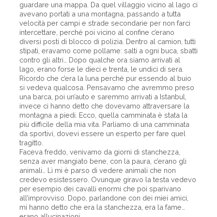
guardare una mappa. Da quel villaggio vicino al lago ci
avevano portati a una montagna, passando a tutta
velocità per campi e strade secondarie per non farci
intercettare, perché poi vicino al confine c’erano
diversi posti di blocco di polizia. Dentro al camion, tutti
stipati, eravamo come pollame: salti a ogni buca, sbatti
contro gli altri… Dopo qualche ora siamo arrivati al
lago, erano forse le dieci e trenta, le undici di sera.
Ricordo che c’era la luna perché pur essendo al buio
si vedeva qualcosa. Pensavamo che avremmo preso
una barca, poi un’auto e saremmo arrivati a Istanbul,
invece ci hanno detto che dovevamo attraversare la
montagna a piedi. Ecco, quella camminata è stata la
più difficile della mia vita. Parliamo di una camminata
da sportivi, dovevi essere un esperto per fare quel
tragitto.
Faceva freddo, venivamo da giorni di stanchezza,
senza aver mangiato bene, con la paura, c’erano gli
animali… Lì mi è parso di vedere animali che non
credevo esistessero. Ovunque giravo la testa vedevo
per esempio dei cavalli enormi che poi sparivano
all’improvviso. Dopo, parlandone con dei miei amici,
mi hanno detto che era la stanchezza, era la fame…
erano allucinazioni.