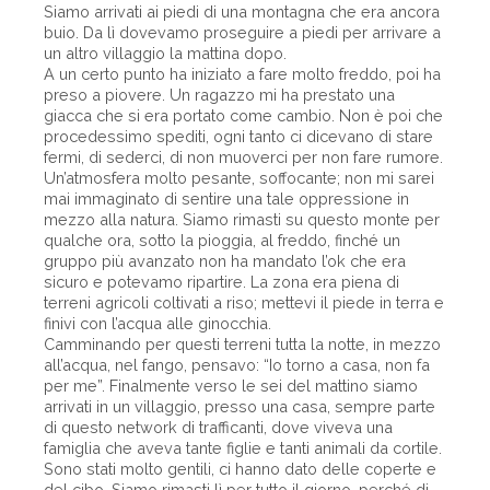
Siamo arrivati ai piedi di una montagna che era ancora
buio. Da lì dovevamo proseguire a piedi per arrivare a
un altro villaggio la mattina dopo.
A un certo punto ha iniziato a fare molto freddo, poi ha
preso a piovere. Un ragazzo mi ha prestato una
giacca che si era portato come cambio. Non è poi che
procedessimo spediti, ogni tanto ci dicevano di stare
fermi, di sederci, di non muoverci per non fare rumore.
Un’atmosfera molto pesante, soffocante; non mi sarei
mai immaginato di sentire una tale oppressione in
mezzo alla natura. Siamo rimasti su questo monte per
qualche ora, sotto la pioggia, al freddo, finché un
gruppo più avanzato non ha mandato l’ok che era
sicuro e potevamo ripartire. La zona era piena di
terreni agricoli coltivati a riso; mettevi il piede in terra e
finivi con l’acqua alle ginocchia.
Camminando per questi terreni tutta la notte, in mezzo
all’acqua, nel fango, pensavo: “Io torno a casa, non fa
per me”. Finalmente verso le sei del mattino siamo
arrivati in un villaggio, presso una casa, sempre parte
di questo network di trafficanti, dove viveva una
famiglia che aveva tante figlie e tanti animali da cortile.
Sono stati molto gentili, ci hanno dato delle coperte e
del cibo. Siamo rimasti lì per tutto il giorno, perché di