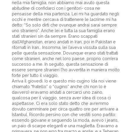
nella mia famiglia, non abbiamo mai avuto questa
abitudine di confidarci con i genitori- cosa ne
pensasse della mia partenza. Lei mi ha guardato negli
occhi e mentre cercava di trattenere le lacrime mi ha
detto: “So solo dirti che ovunque andrai sarai sempre
uno straniero”. Anche lei e tutta la sua famiglia erano
stati stranieri sin da sempre. Erano scappati
dall’Afghanistan, erano andati in Iran, poi in Pakistan e
ritornati in Iran… Insomma, lei l’aveva vissuta sulla sua
pelle questa sensazione. Dovunque erano stati trattati
come stranieri, anche nel loro paese, proprio com’era
successo a me. In seguito, questa sensazione di
essere sempre stranieri l’ho avvertita in maniera molto
forte per tutto il viaggio.
Arriva il giovedì. Io e questo mio cugino (da noi viene
chiamato “fratello” o “cugino” anche chi non lo è
davvero) eravamo andati a cercarci uno zaino,
qualcosa per il viaggio, senza aver idea di cosa ci
aspettasse. Ci era solo stato detto che avremmo
dovuto camminare per circa quattro ore per arrivare a
Istanbul. Ricordo persino con che vestiti sono partito:
essendo giovane e seguendo la moda, avevo i jeans,
un paio di scarpe eleganti e una maglietta. Eravamo a
primavera, se non erro tra marzo e aprile, e a Teheran