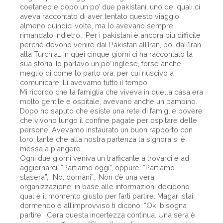
coetaneo e dopo un po’ due pakistani, uno dei quali ci
aveva raccontato di aver tentato questo viaggio
almeno quindici volte, ma lo avevano sempre
rimandato indietro… Per i pakistani è ancora più difficile
perché devono venire dal Pakistan all’Iran, poi dall’Iran
alla Turchia… In quei cinque giorni ci ha raccontato la
sua storia. Io parlavo un po’ inglese, forse anche
meglio di come lo parlo ora, per cui riuscivo a
comunicare. Lì avevamo tutto il tempo.
Mi ricordo che la famiglia che viveva in quella casa era
molto gentile e ospitale, avevano anche un bambino.
Dopo ho saputo che esiste una rete di famiglie povere
che vivono lungo il confine pagate per ospitare delle
persone. Avevamo instaurato un buon rapporto con
loro, tant’è che alla nostra partenza la signora si è
messa a piangere.
Ogni due giorni veniva un trafficante a trovarci e ad
aggiornarci: “Partiamo oggi”, oppure: “Partiamo
stasera”, “No, domani”… Non c’è una vera
organizzazione; in base alle informazioni decidono
qual è il momento giusto per farti partire. Magari stai
dormendo e all’improvviso ti dicono: “Ok, bisogna
partire”. C’era questa incertezza continua. Una sera è