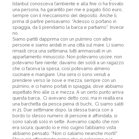
Istanbul conosceva l’ambiente e alla fine ci ha trovato
una persona, ha garantito per me e pagato 600 euro,
sempre con il meccanismo del deposito. Anche lì,
prima di partire pensavamo: “Adesso ci portano in
spiaggia, da lì prendiamo la barca e partiamo”. Invece
no.
Siamo partiti dapprima con un pulmino con altre
persone e siamo andati in una città sul mare. Lì siamo
rimasti circa una settimana, tutti ammassati in un
appartamento minuscolo. Non potevamo uscire, non
potevamo fare niente; davamo dei soldi a un ragazzo
che ci faceva la spesa, così potevamo almeno
cucinare e mangiare. Una sera ci sono venuti a
prendere verso le nove e mezza, sempre con un
pulmino, e ci hanno portati in spiaggia, dove abbiamo
aspettato fino alle 11 e mezza. A un certo punto arriva
questa barca… Ci avevano detto così, ma in realtà era
una barchetta da pesca piena di buchi… Ci siamo saliti
in 21. Due settimane dopo, la stessa barca con a
bordo lo stesso numero di persone è affondata, si
sono salvati solo in sette. Avevamo capito che non
era sicura; quando io e mio cugino l’abbiamo vista
abbiamo pensato: “Non ci saliamo neanche morti!”.