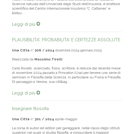
Fabio Minazzi, ordinario di Filosofia teoretica presso la Facoltà di
Scienze naturali dell’Università degli Studi dell’Insubria, è direttore
scientifico del Centro Internazionale Insubrico “C. Cattaneo” e
&ldqu...
Leggi di più
PLAUSIBILITA', PROBABILITA' E CERTEZZE ASSOLUTE
Una Città
n°
306 / 2024
dicembre 2024-gennaio 2025
Realizzata da
Massimo Tirelli
Carlo Rovelli, scienziato, fisico, scrittore, è reduce dal recente mese
di novembre 2024 passato a Princeton (Usa) per tenere una serie di
seminari in Filosofia della Scienza, in particolare su Fisica e Filosofia.
Di passaggio a Verona, sua citt&ag...
Leggi di più
Insegnare filosofia
Una Città
n°
301 / 2024
aprile-maggio
La corsa di autori ed editori per gareggiare, nelle classi degli istituti
superiori nei quali si studia filosofia, a conquistare il maggior