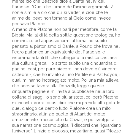
mente ciò che Beatrice dice a Dante nel IV del
Paradiso; “Quel che Timeo de l’anime argomenta /
non è simile a ciò che qui si vede”, e cioè che le
anime dei beati non tornano al Cielo come invece
pensava Platone.
A meno che Platone non parli per metafore, come la
Bibbia. Ma, al di là della sottile questione teologica, ho
cominciato ad appassionarmi al tema, ho subito
pensato al platonismo di Dante, a Pound che trova nel
Fedro platonico un equivalente del Paradiso, e
insomma ai tanti fili che collegano la mistica cristiana
alla cultura greca. Ho scritto subito una cinquantina di
pagine, così, per puro piacere -non devo più vincere
cattedre!-, che ho inviato a Lino Pertile e a Pat Boyde, i
quali mi hanno incoraggiato molto. Poi una mia allieva,
che adesso lavora alla Donzelli, legge queste
cinquanta pagine e mi invita a pubblicarle nella loro
collana di saggi. Io sono più aristotelico, però Platone
mi incanta, vorrei quasi dire che mi prende alla gola. In
quel dialogo c’è dentro tutto: Platone crea un mito
straordinario, all’inizio quello di Atlantide, molto
emozionante -raccontato da Crizia-, e poi svolge la
sua narrazione cosmologica, “i discorsi che riguardano
l’universo”. L’inizio è giocoso, mozartiano, quasi “Nozze