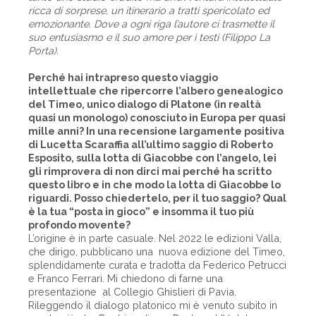
ricca di sorprese, un itinerario a tratti spericolato ed
emozionante. Dove a ogni riga l’autore ci trasmette il
suo entusiasmo e il suo amore per i testi (Filippo La
Porta).
Perché hai intrapreso questo viaggio
intellettuale che ripercorre l’albero genealogico
del Timeo, unico dialogo di Platone (in realtà
quasi un monologo) conosciuto in Europa per quasi
mille anni? In una recensione largamente positiva
di Lucetta Scaraffia all’ultimo saggio di Roberto
Esposito, sulla lotta di Giacobbe con l’angelo, lei
gli rimprovera di non dirci mai perché ha scritto
questo libro e in che modo la lotta di Giacobbe lo
riguardi. Posso chiedertelo, per il tuo saggio? Qual
è la tua “posta in gioco” e insomma il tuo più
profondo movente?
L’origine è in parte casuale. Nel 2022 le edizioni Valla,
che dirigo, pubblicano una nuova edizione del Timeo,
splendidamente curata e tradotta da Federico Petrucci
e Franco Ferrari. Mi chiedono di farne una
presentazione al Collegio Ghislieri di Pavia.
Rileggendo il dialogo platonico mi è venuto subito in