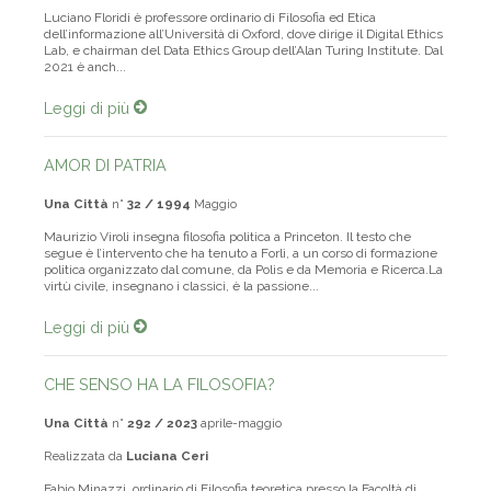
Luciano Floridi è professore ordinario di Filosofia ed Etica
dell’informazione all’Università di Oxford, dove dirige il Digital Ethics
Lab, e chairman del Data Ethics Group dell’Alan Turing Institute. Dal
2021 è anch...
Leggi di più
AMOR DI PATRIA
Una Città
n°
32 / 1994
Maggio
Maurizio Viroli insegna filosofia politica a Princeton. Il testo che
segue è l’intervento che ha tenuto a Forlì, a un corso di formazione
politica organizzato dal comune, da Polis e da Memoria e Ricerca.La
virtù civile, insegnano i classici, è la passione...
Leggi di più
CHE SENSO HA LA FILOSOFIA?
Una Città
n°
292 / 2023
aprile-maggio
Realizzata da
Luciana Ceri