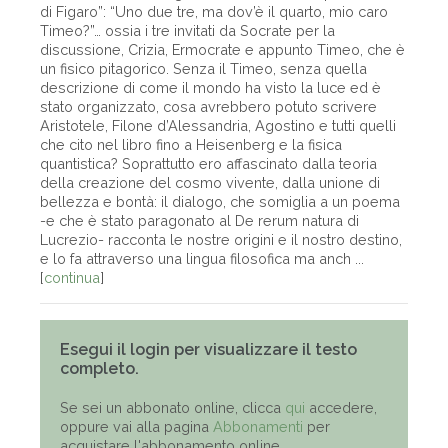
di Figaro”: “Uno due tre, ma dov’è il quarto, mio caro
Timeo?”… ossia i tre invitati da Socrate per la
discussione, Crizia, Ermocrate e appunto Timeo, che è
un fisico pitagorico. Senza il Timeo, senza quella
descrizione di come il mondo ha visto la luce ed è
stato organizzato, cosa avrebbero potuto scrivere
Aristotele, Filone d’Alessandria, Agostino e tutti quelli
che cito nel libro fino a Heisenberg e la fisica
quantistica? Soprattutto ero affascinato dalla teoria
della creazione del cosmo vivente, dalla unione di
bellezza e bontà: il dialogo, che somiglia a un poema
-e che è stato paragonato al De rerum natura di
Lucrezio- racconta le nostre origini e il nostro destino,
e lo fa attraverso una lingua filosofica ma anch ...
[
continua
]
Esegui il login per visualizzare il testo
completo.
Se sei un abbonato online, clicca
qui
accedere,
oppure vai alla pagina
Abbonamenti
per
acquistare l'abbonamento online.