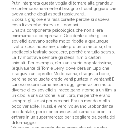
Putin interpreta questa voglia di tornare alla grandeur
e contemporaneamente il bisogno di quel grigiore che
aveva anche degli aspetti rassicuranti…
È così. Il grigiore era rassicurante perché si sapeva
cosa ti avrebbe riservato il domani.
Un’altra componente psicologica che non si era
minimamente compresa in Occidente è che gli ex
sovietici avevano scelte molto ridotte a qualunque
livello: cosa indossare, quale profumo mettersi, che
spettacolo teatrale scegliere, perché era tutto scarso.
La Tv mostrava sempre gli stessi film o cartoni
animati… Per esempio, c’era una serie popolarissima,
l’equivalente di Tom e Jerry, dove c’era un lupo che
inseguiva un leprotto. Molto carina, disegnata bene,
però ne sono uscite credo venti puntate in vent’anni! È
curioso notare come ancora oggi generazioni molto
diverse di ex sovietici si raccolgano intorno a un film, a
un cibo, a una canzone, a un libro, ma perché erano
sempre gli stessi per decenni. Era un mondo molto
poco variabile. I russi, è vero, volevano l’abbondanza
occidentale, però non erano assolutamente pronti a
entrare in un supermercato per scegliere tra trenta tipi
di formaggio.
Vivevano in un mondo dove erano abituati a poter