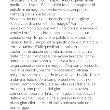
diversissimi, quelli con i capelli lunghi, quelli rapati,
quelle con il velo… Poi ho detto loro: “Immaginate di
entrate in un negozio perché volete comprare il
formaggio e di non trovarlo”.
Secondo me non riesci neanche a spiegarglielo.
“Cosa vuol dire non c’è il formaggio? Vai in un altro
negozio!”. Non solo, entravi in un emporio, e invece di
sentire i profumi di cibo buono ti veniva quasi un
conato di vomito, perché le patate erano sporche,
piene di terra... ma poi c’era questo odore di marcio, di
terra, di umido. (Tutti questi orrori poi venivano
trasformati in piaceri della vita attraverso la cucina
delle nonne). Nel paese che aveva lanciato il primo
uomo nello spazio non si riusciva a trovare il latte a
lunga conservazione; nei negozi c’era sempre questo
odore di rancido, perché non essendoci alcuna
refrigerazione ed essendo le confezioni bucate, il latte
andava a male e c’era sempre quel rivolo… quindi
dovevi sempre controllare la data di produzione: se
era del giorno prima o del giorno stesso aveva
comunque poca vita. Infatti nei negozi si aspettava il
“latte di domani”, quello che superava la quota del
piano giornaliero e che di solito arrivava solo nel
pomeriggio.