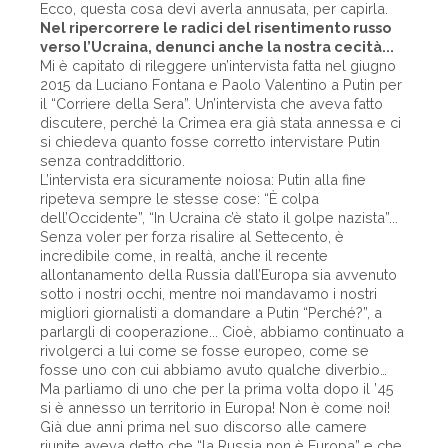
Ecco, questa cosa devi averla annusata, per capirla.
Nel ripercorrere le radici del risentimento russo
verso l’Ucraina, denunci anche la nostra cecità...
Mi è capitato di rileggere un’intervista fatta nel giugno
2015 da Luciano Fontana e Paolo Valentino a Putin per
il “Corriere della Sera”. Un’intervista che aveva fatto
discutere, perché la Crimea era già stata annessa e ci
si chiedeva quanto fosse corretto intervistare Putin
senza contraddittorio.
L’intervista era sicuramente noiosa: Putin alla fine
ripeteva sempre le stesse cose: “È colpa
dell’Occidente”, “In Ucraina c’è stato il golpe nazista”...
Senza voler per forza risalire al Settecento, è
incredibile come, in realtà, anche il recente
allontanamento della Russia dall’Europa sia avvenuto
sotto i nostri occhi, mentre noi mandavamo i nostri
migliori giornalisti a domandare a Putin “Perché?”, a
parlargli di cooperazione... Cioè, abbiamo continuato a
rivolgerci a lui come se fosse europeo, come se
fosse uno con cui abbiamo avuto qualche diverbio…
Ma parliamo di uno che per la prima volta dopo il ’45
si è annesso un territorio in Europa! Non è come noi!
Già due anni prima nel suo discorso alle camere
riunite aveva detto che “la Russia non è Europa” e che