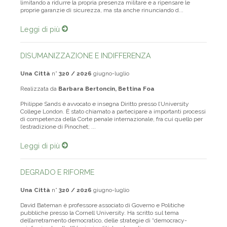
limitando a ridurre la propria presenza militare e a ripensare le
proprie garanzie di sicurezza, ma sta anche rinunciando d...
Leggi di più
DISUMANIZZAZIONE E INDIFFERENZA
Una Città
n°
320 / 2026
giugno-luglio
Realizzata da
Barbara Bertoncin, Bettina Foa
Philippe Sands è avvocato e insegna Diritto presso l’University
College London. È stato chiamato a partecipare a importanti processi
di competenza della Corte penale internazionale, fra cui quello per
l’estradizione di Pinochet; ...
Leggi di più
DEGRADO E RIFORME
Una Città
n°
320 / 2026
giugno-luglio
David Bateman è professore associato di Governo e Politiche
pubbliche presso la Cornell University. Ha scritto sul tema
dell’arretramento democratico, delle strategie di “democracy-