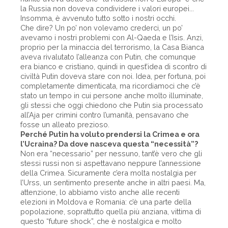
la Russia non doveva condividere i valori europei...
Insomma, è avvenuto tutto sotto i nostri occhi.
Che dire? Un po’ non volevamo crederci, un po’
avevamo i nostri problemi con Al-Qaeda e l’Isis. Anzi,
proprio per la minaccia del terrorismo, la Casa Bianca
aveva rivalutato l’alleanza con Putin, che comunque
era bianco e cristiano, quindi in quest’idea di scontro di
civiltà Putin doveva stare con noi. Idea, per fortuna, poi
completamente dimenticata, ma ricordiamoci che c’è
stato un tempo in cui persone anche molto illuminate,
gli stessi che oggi chiedono che Putin sia processato
all’Aja per crimini contro l’umanità, pensavano che
fosse un alleato prezioso.
Perché Putin ha voluto prendersi la Crimea e ora
l’Ucraina? Da dove nasceva questa “necessità”?
Non era “necessario” per nessuno, tant’è vero che gli
stessi russi non si aspettavano neppure l’annessione
della Crimea. Sicuramente c’era molta nostalgia per
l’Urss, un sentimento presente anche in altri paesi. Ma,
attenzione, lo abbiamo visto anche alle recenti
elezioni in Moldova e Romania: c’è una parte della
popolazione, soprattutto quella più anziana, vittima di
questo “future shock”, che è nostalgica e molto