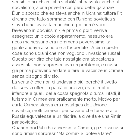
sensibile ai richiami alla stabilità, al passato, anche al
socialismo, a una povertà con però delle garanzie.
È un discorso che esisteva anche in Ucraina: tuttora lì ti
diranno che tutto sommato con l’Unione sovietica si
stava bene, avevi la macchina -poi non è vero,
l’avevano in pochissimi-, e prima o poi ti veniva
assegnato un piccolo appartamento, nessuno era
ricco ma nessuno era nemmeno poverissimo, la
gente andava a scuola e all’ospedale… A dirti queste
cose sono ucraini che non vogliono l’invasione russa!
Questo per dire che tale nostalgia era abbastanza
assestata, non rappresentava un problema, e i russi
già prima potevano andare a fare le vacanze in Crimea
senza bisogno di visto.
La verità è che non ci andavano più, perché il livello
dei servizi offerti, a parità di prezzo, era di molto
inferiore a quelli della costa spagnola o turca; infatti, il
turismo in Crimea era praticamente morto. Motivo per
cui la Crimea stessa era nostalgica dell’Unione
sovietica; molti crimeani pensavano che tornare alla
Russia equivalesse a un rifiorire, a diventare una Rimini
pansovietica.
Quando poi Putin ha annesso la Crimea, gli stessi russi
sono rimasti sorpresi: “Ma come? Si poteva fare?”.