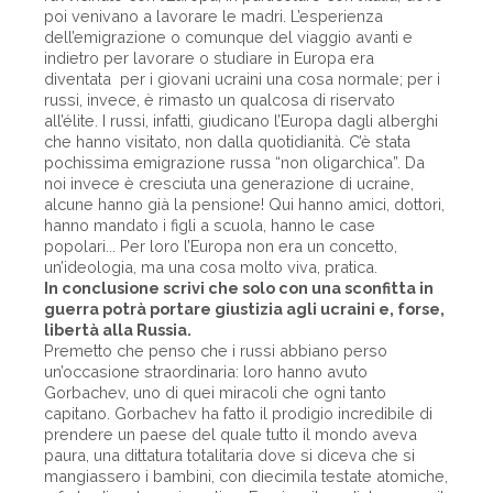
poi venivano a lavorare le madri. L’esperienza
dell’emigrazione o comunque del viaggio avanti e
indietro per lavorare o studiare in Europa era
diventata per i giovani ucraini una cosa normale; per i
russi, invece, è rimasto un qualcosa di riservato
all’élite. I russi, infatti, giudicano l’Europa dagli alberghi
che hanno visitato, non dalla quotidianità. C’è stata
pochissima emigrazione russa “non oligarchica”. Da
noi invece è cresciuta una generazione di ucraine,
alcune hanno già la pensione! Qui hanno amici, dottori,
hanno mandato i figli a scuola, hanno le case
popolari... Per loro l’Europa non era un concetto,
un’ideologia, ma una cosa molto viva, pratica.
In conclusione scrivi che solo con una sconfitta in
guerra potrà portare giustizia agli ucraini e, forse,
libertà alla Russia.
Premetto che penso che i russi abbiano perso
un’occasione straordinaria: loro hanno avuto
Gorbachev, uno di quei miracoli che ogni tanto
capitano. Gorbachev ha fatto il prodigio incredibile di
prendere un paese del quale tutto il mondo aveva
paura, una dittatura totalitaria dove si diceva che si
mangiassero i bambini, con diecimila testate atomiche,