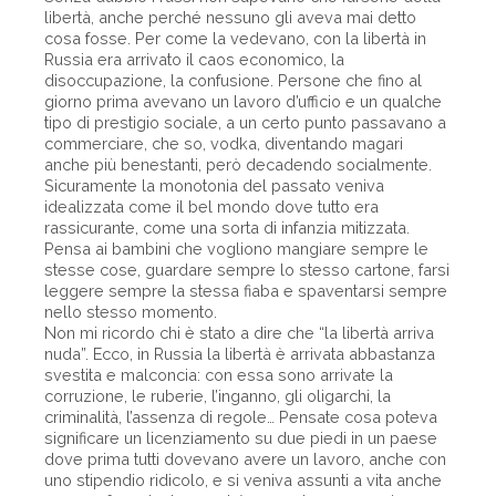
libertà, anche perché nessuno gli aveva mai detto
cosa fosse. Per come la vedevano, con la libertà in
Russia era arrivato il caos economico, la
disoccupazione, la confusione. Persone che fino al
giorno prima avevano un lavoro d’ufficio e un qualche
tipo di prestigio sociale, a un certo punto passavano a
commerciare, che so, vodka, diventando magari
anche più benestanti, però decadendo socialmente.
Sicuramente la monotonia del passato veniva
idealizzata come il bel mondo dove tutto era
rassicurante, come una sorta di infanzia mitizzata.
Pensa ai bambini che vogliono mangiare sempre le
stesse cose, guardare sempre lo stesso cartone, farsi
leggere sempre la stessa fiaba e spaventarsi sempre
nello stesso momento.
Non mi ricordo chi è stato a dire che “la libertà arriva
nuda”. Ecco, in Russia la libertà è arrivata abbastanza
svestita e malconcia: con essa sono arrivate la
corruzione, le ruberie, l’inganno, gli oligarchi, la
criminalità, l’assenza di regole… Pensate cosa poteva
significare un licenziamento su due piedi in un paese
dove prima tutti dovevano avere un lavoro, anche con
uno stipendio ridicolo, e si veniva assunti a vita anche