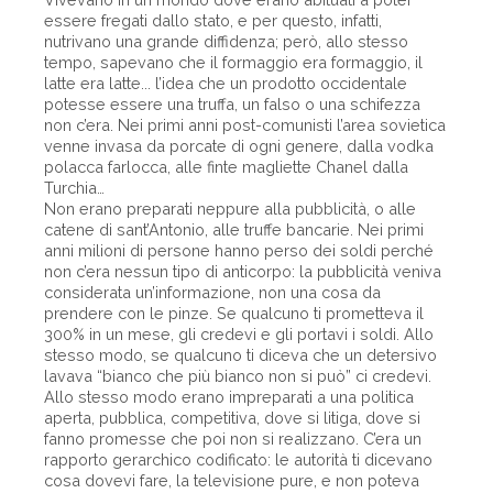
essere fregati dallo stato, e per questo, infatti,
nutrivano una grande diffidenza; però, allo stesso
tempo, sapevano che il formaggio era formaggio, il
latte era latte... l’idea che un prodotto occidentale
potesse essere una truffa, un falso o una schifezza
non c’era. Nei primi anni post-comunisti l’area sovietica
venne invasa da porcate di ogni genere, dalla vodka
polacca farlocca, alle finte magliette Chanel dalla
Turchia…
Non erano preparati neppure alla pubblicità, o alle
catene di sant’Antonio, alle truffe bancarie. Nei primi
anni milioni di persone hanno perso dei soldi perché
non c’era nessun tipo di anticorpo: la pubblicità veniva
considerata un’informazione, non una cosa da
prendere con le pinze. Se qualcuno ti prometteva il
300% in un mese, gli credevi e gli portavi i soldi. Allo
stesso modo, se qualcuno ti diceva che un detersivo
lavava “bianco che più bianco non si può” ci credevi.
Allo stesso modo erano impreparati a una politica
aperta, pubblica, competitiva, dove si litiga, dove si
fanno promesse che poi non si realizzano. C’era un
rapporto gerarchico codificato: le autorità ti dicevano
cosa dovevi fare, la televisione pure, e non poteva