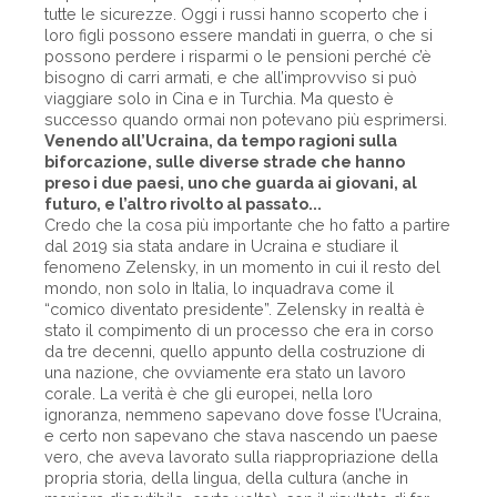
tutte le sicurezze. Oggi i russi hanno scoperto che i
loro figli possono essere mandati in guerra, o che si
possono perdere i risparmi o le pensioni perché c’è
bisogno di carri armati, e che all’improvviso si può
viaggiare solo in Cina e in Turchia. Ma questo è
successo quando ormai non potevano più esprimersi.
Venendo all’Ucraina, da tempo ragioni sulla
biforcazione, sulle diverse strade che hanno
preso i due paesi, uno che guarda ai giovani, al
futuro, e l’altro rivolto al passato...
Credo che la cosa più importante che ho fatto a partire
dal 2019 sia stata andare in Ucraina e studiare il
fenomeno Zelensky, in un momento in cui il resto del
mondo, non solo in Italia, lo inquadrava come il
“comico diventato presidente”. Zelensky in realtà è
stato il compimento di un processo che era in corso
da tre decenni, quello appunto della costruzione di
una nazione, che ovviamente era stato un lavoro
corale. La verità è che gli europei, nella loro
ignoranza, nemmeno sapevano dove fosse l’Ucraina,
e certo non sapevano che stava nascendo un paese
vero, che aveva lavorato sulla riappropriazione della
propria storia, della lingua, della cultura (anche in