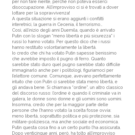
per non fare niente, perché non poteva esserci
disoccupazione. All’improvviso ci si è trovati a dover
lottare per la sopravvivenza!
A questa situazione si erano aggiunti i conflitti
interetnici, la guerra in Cecenia, il terrorismo…
Così, all’inizio degli anni Duemila, quando è arrivato
Putin con lo slogan “meno libertà e più sicurezza” i
russi lo hanno votato. Per questo dico che i russi
hanno restituito volontariamente la libertà.
Io credo che chi ha votato Putin sapesse benissimo
che avrebbe imposto il pugno di ferro. Quanto
sarebbe stato duro quel pugno sarebbe stato difficile
immaginarlo anche per i politologi, figuriamoci per
l’elettore comune. Comunque, avevano perfettamente
intuito che con Putin ci sarebbe stata meno libertà, e
gli andava bene. Si chiamava “ordine”, un altro classico
del discorso russo: l’ordine è quando il criminale va in
galera, le donne sono donne e gli uomini sono uomini.
Insomma, credo che per la maggior parte delle
persone che l’hanno votato la scelta fosse ovvia:
meno libertà, soprattutto politica e più protezione, sia
militare-poliziesca, ma anche sociale ed economica.
Putin questa cosa fino a un certo punto ­l’ha assicurata.
Dopo venticinque anni, però, ha tolto all’improvviso