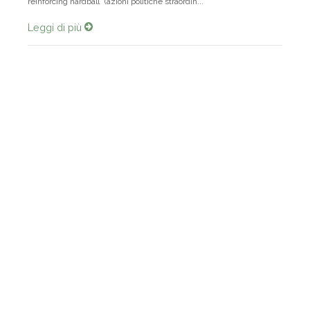
reinforcing hardball” (azioni politiche straordin...
Leggi di più