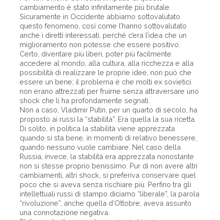
cambiamento è stato infinitamente più brutale.
Sicuramente in Occidente abbiamo sottovalutato
questo fenomeno, così come l’hanno sottovalutato
anche i diretti interessati, perché c’era l’idea che un
miglioramento non potesse che essere positivo.
Certo, diventare più liberi, poter più facilmente
accedere al mondo, alla cultura, alla ricchezza e alla
possibilità di realizzare le proprie idee, non può che
essere un bene; il problema è che molti ex sovietici
non erano attrezzati per fruirne senza attraversare uno
shock che li ha profondamente segnati.
Non a caso, Vladimir Putin, per un quarto di secolo, ha
proposto ai russi la “stabilità”. Era quella la sua ricetta.
Di solito, in politica la stabilità viene apprezzata
quando si sta bene, in momenti di relativo benessere,
quando nessuno vuole cambiare. Nel caso della
Russia, invece, la stabilità era apprezzata nonostante
non si stesse proprio benissimo. Pur di non avere altri
cambiamenti, altri shock, si preferiva conservare quel
poco che si aveva senza rischiare più. Perfino tra gli
intellettuali russi di stampo diciamo “liberale”, la parola
“rivoluzione”, anche quella d’Ottobre, aveva assunto
una connotazione negativa.