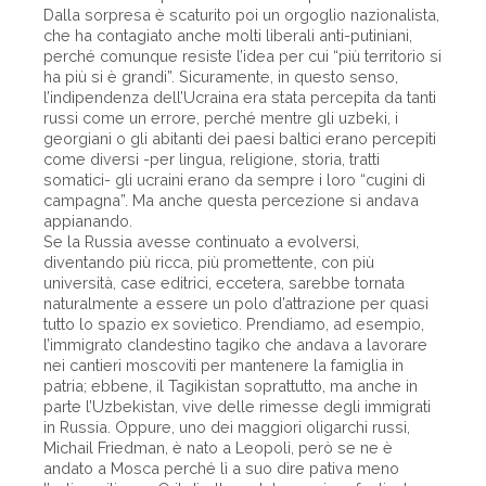
Dalla sorpresa è scaturito poi un orgoglio nazionalista,
che ha contagiato anche molti liberali anti-putiniani,
perché comunque resiste l’idea per cui “più territorio si
ha più si è grandi”. Sicuramente, in questo senso,
l’indipendenza dell’Ucraina era stata percepita da tanti
russi come un errore, perché mentre gli uzbeki, i
georgiani o gli abitanti dei paesi baltici erano percepiti
come diversi -per lingua, religione, storia, tratti
somatici- gli ucraini erano da sempre i loro “cugini di
campagna”. Ma anche questa percezione si andava
appianando.
Se la Russia avesse continuato a evolversi,
diventando più ricca, più promettente, con più
università, case editrici, eccetera, sarebbe tornata
naturalmente a essere un polo d’attrazione per quasi
tutto lo spazio ex sovietico. Prendiamo, ad esempio,
l’immigrato clandestino tagiko che andava a lavorare
nei cantieri moscoviti per mantenere la famiglia in
patria; ebbene, il Tagikistan soprattutto, ma anche in
parte l’Uzbekistan, vive delle rimesse degli immigrati
in Russia. Oppure, uno dei maggiori oligarchi russi,
Michail Friedman, è nato a Leopoli, però se ne è
andato a Mosca perché lì a suo dire pativa meno