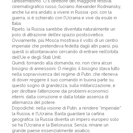
l’antisemitismo. O il direttore del maggiore festival
cinematografico russo, l’ucraino Alexander Rodniansky,
anche lui era andato a vivere in Russia -poi, con la
guerra, si è schierato con l’Ucraina e vive da esule in
Italia.
Ripeto, la Russia sarebbe diventata naturalmente un
polo di attrazione dell’ex spazio postsovietico.
Ovviamente, più Mosca mostrava il volto di un centro
imperiale che pretendeva fedeltà dagli altri paesi, più
questi si allontanavano cercando di entrare nell’orbita
dell’Ue e degli Stati Uniti.
Quindi, tornando alla domanda, no, non c’era alcun
bisogno di annessioni. O meglio, il bisogno stava tutto
nella sopravvivenza del regime di Putin, che riteneva
di dover reggere il suo comando in buona parte su
questo sogno di grandezza, sulla militarizzazione, e
per dirottare l’attenzione dai problemi economici
interni, dalla corruzione e dalla totale assenza di
alternanza del potere.
Dopodiché, nella visione di Putin, a rendere “imperiale”
la Russia, è l’Ucraina. Basta guardare la cartina
geografica: la Russia diventa un impero europeo solo
se ha l’Ucraina e la Bielorussa. Senza, rimane un
grande paese essenzialmente asiatico.