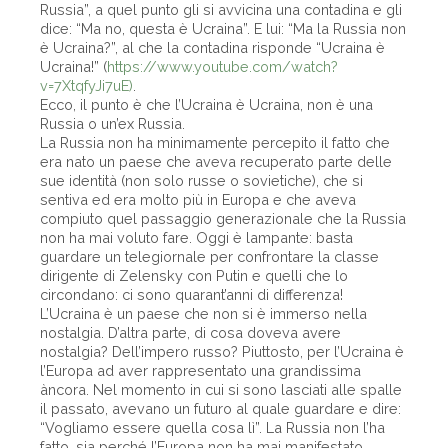
Russia”, a quel punto gli si avvicina una contadina e gli
dice: “Ma no, questa è Ucraina”. E lui: “Ma la Russia non
è Ucraina?”, al che la contadina risponde “Ucraina è
Ucraina!” (
https://www.youtube.com/watch?
v=7XtqfyJi7uE)
.
Ecco, il punto è che l’Ucraina è Ucraina, non è una
Russia o un’ex Russia.
La Russia non ha minimamente percepito il fatto che
era nato un paese che aveva recuperato parte delle
sue identità (non solo russe o sovietiche), che si
sentiva ed era molto più in Europa e che aveva
compiuto quel passaggio generazionale che la Russia
non ha mai voluto fare. Oggi è lampante: basta
guardare un telegiornale per confrontare la classe
dirigente di Zelensky con Putin e quelli che lo
circondano: ci sono quarant’anni di differenza!
L’Ucraina è un paese che non si è immerso nella
nostalgia. D’altra parte, di cosa doveva avere
nostalgia? Dell’impero russo? Piuttosto, per l’Ucraina è
l’Europa ad aver rappresentato una grandissima
àncora. Nel momento in cui si sono lasciati alle spalle
il passato, avevano un futuro al quale guardare e dire:
“Vogliamo essere quella cosa lì”. La Russia non l’ha
fatto, sia perché l’Europa non ha mai manifestato