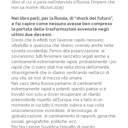
libro di cui si parla nell’intervista è
Russia, l’impero che
non sa morire
(Rizzoli 2025).
Nel libro parli, per la Russia, di “shock del futuro”,
e fai capire come nessuno avesse ben compreso
la portata delle trasformazioni avvenute negli
ultimi due decenni.
Credo che in effetti non l’avesse capito nessuno,
oltretutto è qualcosa che stiamo vivendo anche nelle
società occidentali. Penso alla polarizzazione, al
sovranismo, tutti fenomeni senz’altro legati anche a
cambiamenti estremamente rapidi, probabilmente i più
rapidi che ci siano stati mai nella storia dell’umanità,
stravolgimenti che si stanno verificando nell’arco di
una vita, se non di mezza vita umana.
Nel caso della Russia parliamo di cambiamenti
estremamente rapidi e potenti: questo paese si è
trovato non solo a dover recuperare un ritardo
preesistente rispetto all’Europa, ma a farlo in un
momento in cui tutto il mondo subiva a sua volta
un’accelerazione incredibile, di tecnologia, di
globalizzazione, di cambiamento di rapporti, gerarchie
sociali, geografiche, politiche, ecc.
Per l’ex Unione Sovietica l’impatto di questo