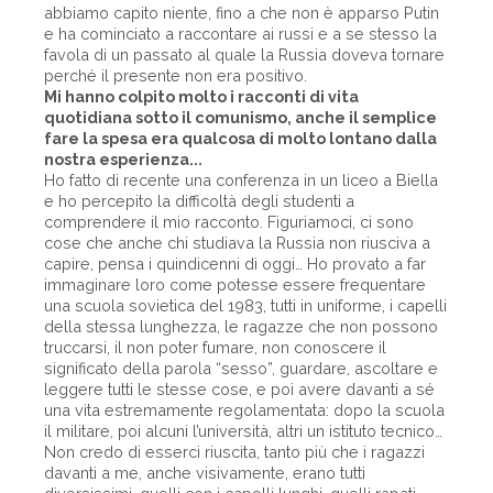
abbiamo capito niente, fino a che non è apparso Putin
e ha cominciato a raccontare ai russi e a se stesso la
favola di un passato al quale la Russia doveva tornare
perché il presente non era positivo.
Mi hanno colpito molto i racconti di vita
quotidiana sotto il comunismo, anche il semplice
fare la spesa era qualcosa di molto lontano dalla
nostra esperienza...
Ho fatto di recente una conferenza in un liceo a Biella
e ho percepito la difficoltà degli studenti a
comprendere il mio racconto. Figuriamoci, ci sono
cose che anche chi studiava la Russia non riusciva a
capire, pensa i quindicenni di oggi… Ho provato a far
immaginare loro come potesse essere frequentare
una scuola sovietica del 1983, tutti in uniforme, i capelli
della stessa lunghezza, le ragazze che non possono
truccarsi, il non poter fumare, non conoscere il
significato della parola “sesso”, guardare, ascoltare e
leggere tutti le stesse cose, e poi avere davanti a sé
una vita estremamente regolamentata: dopo la scuola
il militare, poi alcuni l’università, altri un istituto tecnico…
Non credo di esserci riuscita, tanto più che i ragazzi
davanti a me, anche visivamente, erano tutti