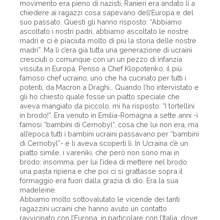
movimento era pieno di nazisti, Ranieri era andato lì a
chiedere ai ragazzi cosa sapevano dell’Europa e del
suo passato. Questi gli hanno risposto: “Abbiamo
ascoltato i nostri padri, abbiamo ascoltato le nostre
madri e ci è piaciuta molto di più la storia delle nostre
madri”. Ma lì c’era già tutta una generazione di ucraini
cresciuti o comunque con un un pezzo di infanzia
vissuta in Europa. Penso a Chef Klopotenko, il più
famoso chef ucraino, uno che ha cucinato per tutti i
potenti, da Macron a Draghi… Quando l’ho intervistato e
gli ho chiesto quale fosse un piatto speciale che
aveva mangiato da piccolo, mi ha risposto: “I tortellini
in brodo!”. Era venuto in Emilia-Romagna a sette anni -i
famosi “bambini di Cernobyl”, cosa che lui non era, ma
all’epoca tutti i bambini ucraini passavano per “bambini
di Cernobyl”- e li aveva scoperti lì. In Ucraina c’è un
piatto simile, i vareniki, che però non sono mai in
brodo: insomma, per lui l’idea di mettere nel brodo
una pasta ripiena e che poi ci si grattasse sopra il
formaggio era fuori dalla grazia di dio. Era la sua
madeleine.
Abbiamo molto sottovalutato le vicende dei tanti
ragazzini ucraini che hanno avuto un contatto
ravvicinato con l’Europa, in particolare con l’Italia, dove