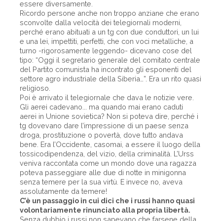
essere diversamente.
Ricordo persone anche non troppo anziane che erano
sconvolte dalla velocità dei telegiornali moderni,
perché erano abituati a un tg con due conduttori, un lui
e una lei, impettiti, perfetti, che con voci metalliche, a
turno -rigorosamente leggendo- dicevano cose del
tipo: “Oggi il segretario generale del comitato centrale
del Partito comunista ha incontrato gli esponenti del
settore agro industriale della Siberia…”. Era un rito quasi
religioso.
Poi è arrivato il telegiornale che dava le notizie vere.
Gli aerei cadevano... ma quando mai erano caduti
aerei in Unione sovietica? Non si poteva dire, perché i
tg dovevano dare l’impressione di un paese senza
droga, prostituzione o povertà, dove tutto andava
bene. Era l’Occidente, casomai, a essere il luogo della
tossicodipendenza, del vizio, della criminalità. L’Urss
veniva raccontata come un mondo dove una ragazza
poteva passeggiare alle due di notte in minigonna
senza temere per la sua virtù. E invece no, aveva
assolutamente da temere!
C’è un passaggio in cui dici che i russi hanno quasi
volontariamente rinunciato alla propria libertà.
Senza dubbio i russi non sapevano che farsene della