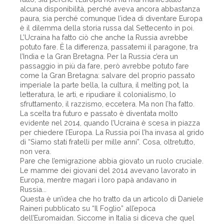
alcuna disponibilità, perché aveva ancora abbastanza
paura, sia perché comunque l’idea di diventare Europa
è il dilemma della storia russa dal Settecento in poi.
L’Ucraina ha fatto ciò che anche la Russia avrebbe
potuto fare. È la differenza, passatemi il paragone, tra
l’India e la Gran Bretagna. Per la Russia c’era un
passaggio in più da fare, però avrebbe potuto fare
come la Gran Bretagna: salvare del proprio passato
imperiale la parte bella, la cultura, il melting pot, la
letteratura, le arti, e ripudiare il colonialismo, lo
sfruttamento, il razzismo, eccetera. Ma non l’ha fatto.
La scelta tra futuro e passato è diventata molto
evidente nel 2014, quando l’Ucraina è scesa in piazza
per chiedere l’Europa. La Russia poi l’ha invasa al grido
di “Siamo stati fratelli per mille anni”. Cosa, oltretutto,
non vera.
Pare che l’emigrazione abbia giovato un ruolo cruciale.
Le mamme dei giovani del 2014 avevano lavorato in
Europa, mentre magari i loro papà andavano in
Russia...
Questa è un’idea che ho tratto da un articolo di Daniele
Raineri pubblicato su “Il Foglio” all’epoca
dell’Euromaidan. Siccome in Italia si diceva che quel