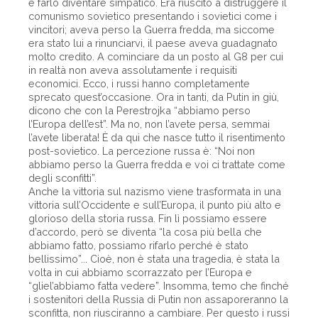
e farlo diventare simpatico. Era riuscito a distruggere il
comunismo sovietico presentando i sovietici come i
vincitori; aveva perso la Guerra fredda, ma siccome
era stato lui a rinunciarvi, il paese aveva guadagnato
molto credito. A cominciare da un posto al G8 per cui
in realtà non aveva assolutamente i requisiti
economici. Ecco, i russi hanno completamente
sprecato quest’occasione. Ora in tanti, da Putin in giù,
dicono che con la Perestrojka “abbiamo perso
l’Europa dell’est”. Ma no, non l’avete persa, semmai
l’avete liberata! È da qui che nasce tutto il risentimento
post-sovietico. La percezione russa è: “Noi non
abbiamo perso la Guerra fredda e voi ci trattate come
degli sconfitti”.
Anche la vittoria sul nazismo viene trasformata in una
vittoria sull’Occidente e sull’Europa, il punto più alto e
glorioso della storia russa. Fin lì possiamo essere
d’accordo, però se diventa “la cosa più bella che
abbiamo fatto, possiamo rifarlo perché è stato
bellissimo”... Cioè, non è stata una tragedia, è stata la
volta in cui abbiamo scorrazzato per l’Europa e
“gliel’abbiamo fatta vedere”. Insomma, temo che finché
i sostenitori della Russia di Putin non assaporeranno la
sconfitta, non riusciranno a cambiare. Per questo i russi