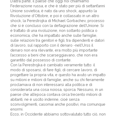
D’altra parte, il paese che oggi noi chiamiamo
Federazione russa, e che è stato per più di settant’anni
Unione sovietica, è nato da uno shock, appunto la
Rivoluzione d’Ottobre, e poi è collassato in un altro
shock, la Perestrojka di Michael Gorbachev, processo
che si è concluso con la deflagrazione dell’Unione. Si
è trattato di una rivoluzione, non soltanto politica o
economica, che ha impattato anche sulle famiglie,
sulle relazioni tra genitori e figli, tra dipendenti e datori
di lavoro, sul rapporto con il denaro -nell’Urss il
denaro non era rilevante, era molto più importante
l’accesso a beni che scarseggiavano, che non era
garantito dal possesso di contante.
Con la Perestrojka è cambiato veramente tutto: il
modo di sposarsi, di fare figli, di cercare lavoro, di
progettare la propria vita, e questo ha avuto un impatto
su milioni e milioni di famiglie, anche su chi fieramente
proclamava di non interessarsi alla politica e di
considerarla una cosa noiosa, sporca. Nessuno, in un
paese che all’epoca contava circa trecento milioni di
abitanti, ne è uscito indenne, cioè senza
sconvolgimenti, casomai anche positivi, ma comunque
enormi.
Ecco, in Occidente abbiamo sottovalutato tutto ciò, non