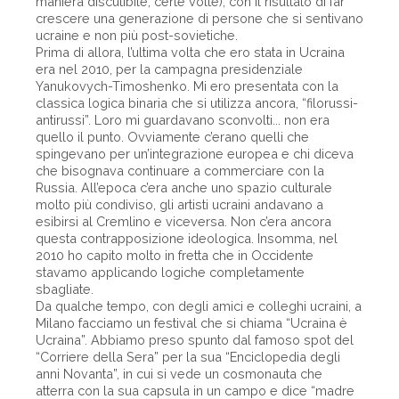
maniera discutibile, certe volte), con il risultato di far
crescere una generazione di persone che si sentivano
ucraine e non più post-sovietiche.
Prima di allora, l’ultima volta che ero stata in Ucraina
era nel 2010, per la campagna presidenziale
Yanukovych-Timoshenko. Mi ero presentata con la
classica logica binaria che si utilizza ancora, “filorussi-
antirussi”. Loro mi guardavano sconvolti... non era
quello il punto. Ovviamente c’erano quelli che
spingevano per un’integrazione europea e chi diceva
che bisognava continuare a commerciare con la
Russia. All’epoca c’era anche uno spazio culturale
molto più condiviso, gli artisti ucraini andavano a
esibirsi al Cremlino e viceversa. Non c’era ancora
questa contrapposizione ideologica. Insomma, nel
2010 ho capito molto in fretta che in Occidente
stavamo applicando logiche completamente
sbagliate.
Da qualche tempo, con degli amici e colleghi ucraini, a
Milano facciamo un festival che si chiama “Ucraina è
Ucraina”. Abbiamo preso spunto dal famoso spot del
“Corriere della Sera” per la sua “Enciclopedia degli
anni Novanta”, in cui si vede un cosmonauta che
atterra con la sua capsula in un campo e dice “madre