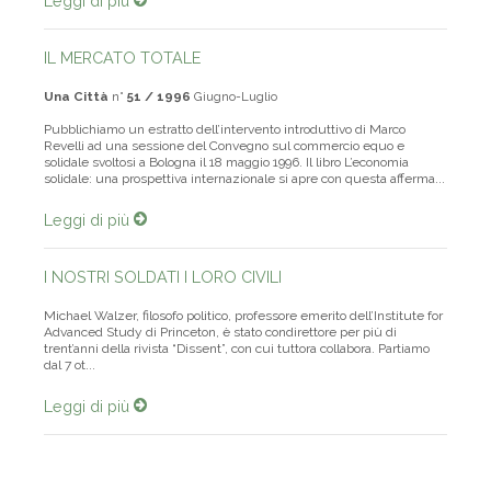
IL MERCATO TOTALE
Una Città
n°
51 / 1996
Giugno-Luglio
Pubblichiamo un estratto dell’intervento introduttivo di Marco
Revelli ad una sessione del Convegno sul commercio equo e
solidale svoltosi a Bologna il 18 maggio 1996. Il libro L’economia
solidale: una prospettiva internazionale si apre con questa afferma...
Leggi di più
I NOSTRI SOLDATI I LORO CIVILI
Michael Walzer, filosofo politico, professore emerito dell’Institute for
Advanced Study di Princeton, è stato condirettore per più di
trent’anni della rivista “Dissent”, con cui tuttora collabora. Partiamo
dal 7 ot...
Leggi di più