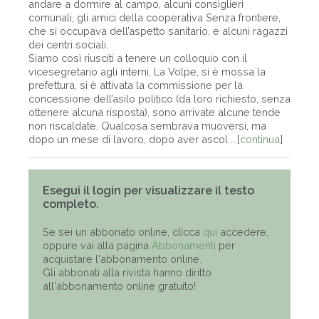
andare a dormire al campo, alcuni consiglieri
comunali, gli amici della cooperativa Senza frontiere,
che si occupava dell’aspetto sanitario, e alcuni ragazzi
dei centri sociali.
Siamo così riusciti a tenere un colloquio con il
vicesegretario agli interni, La Volpe, si è mossa la
prefettura, si è attivata la commissione per la
concessione dell’asilo politico (da loro richiesto, senza
ottenere alcuna risposta), sono arrivate alcune tende
non riscaldate. Qualcosa sembrava muoversi, ma
dopo un mese di lavoro, dopo aver ascol ...[
continua
]
Esegui il login per visualizzare il testo
completo.
Se sei un abbonato online, clicca
qui
accedere,
oppure vai alla pagina
Abbonamenti
per
acquistare l'abbonamento online.
Gli abbonati alla rivista hanno diritto
all'abbonamento online gratuito!