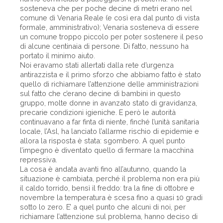
sosteneva che per poche decine di metri erano nel
comune di Venaria Reale (e così era dal punto di vista
formale, amministrativo); Venaria sosteneva di essere
un comune troppo piccolo per poter sostenere il peso
di alcune centinaia di persone. Di fatto, nessuno ha
portato il minimo aiuto.
Noi eravamo stati allertati dalla rete d’urgenza
antirazzista e il primo sforzo che abbiamo fatto è stato
quello di richiamare l’attenzione delle amministrazioni
sul fatto che c’erano decine di bambini in questo
gruppo, molte donne in avanzato stato di gravidanza,
precarie condizioni igieniche. E però le autorità
continuavano a far finta di niente, finché l’unità sanitaria
locale, l’Asl, ha lanciato l’allarme rischio di epidemie e
allora la risposta è stata: sgombero. A quel punto
l’impegno è diventato quello di fermare la macchina
repressiva.
La cosa è andata avanti fino all’autunno, quando la
situazione è cambiata, perché il problema non era più
il caldo torrido, bensì il freddo: tra la fine di ottobre e
novembre la temperatura è scesa fino a quasi 10 gradi
sotto lo zero. E’ a quel punto che alcuni di noi, per
richiamare l’attenzione sul problema, hanno deciso di