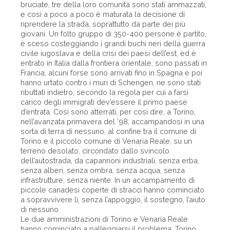
bruciate, tre della loro comunità sono stati ammazzati,
e così a poco a poco è maturata la decisione di
riprendere la strada, soprattutto da parte dei più
giovani. Un folto gruppo di 350-400 persone è partito,
è sceso costeggiando i grandi buchi neri della guerra
civile iugoslava e della crisi dei paesi dell’est, ed è
entrato in Italia dalla frontiera orientale; sono passati in
Francia, alcuni forse sono arrivati fino in Spagna e poi
hanno urtato contro i muri di Schengen, ne sono stati
ributtati indietro, secondo la regola per cui a farsi
carico degli immigrati dev’essere il primo paese
d’entrata. Così sono atterrati, per così dire, a Torino,
nell’avanzata primavera del ’98, accampandosi in una
sorta di terra di nessuno, al confine tra il comune di
Torino e il piccolo comune di Venaria Reale, su un
terreno desolato, circondato dallo svincolo
dell’autostrada, da capannoni industriali, senza erba,
senza alberi, senza ombra, senza acqua, senza
infrastrutture, senza niente. In un accampamento di
piccole canadesi coperte di stracci hanno cominciato
a sopravvivere lì, senza l’appoggio, il sostegno, l’aiuto
di nessuno.
Le due amministrazioni di Torino e Venaria Reale
hanno cominciato a palleggiarsi il problema: Torino