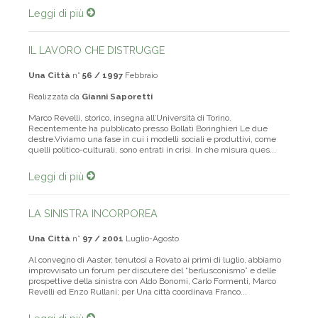
IL LAVORO CHE DISTRUGGE
Una Città
n°
56 / 1997
Febbraio
Realizzata da
Gianni Saporetti
Marco Revelli, storico, insegna all’Università di Torino.
Recentemente ha pubblicato presso Bollati Boringhieri Le due
destre.Viviamo una fase in cui i modelli sociali e produttivi, come
quelli politico-culturali, sono entrati in crisi. In che misura ques...
Leggi di più
LA SINISTRA INCORPOREA
Una Città
n°
97 / 2001
Luglio-Agosto
Al convegno di Aaster, tenutosi a Rovato ai primi di luglio, abbiamo
improvvisato un forum per discutere del “berlusconismo” e delle
prospettive della sinistra con Aldo Bonomi, Carlo Formenti, Marco
Revelli ed Enzo Rullani; per Una città coordinava Franco...
Leggi di più