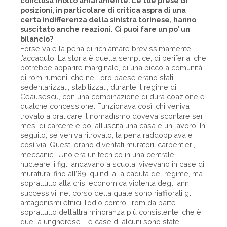
conclusa molto amaramente. Le tue prese di
posizioni, in particolare di critica aspra di una
certa indifferenza della sinistra torinese, hanno
suscitato anche reazioni. Ci puoi fare un po’ un
bilancio?
Forse vale la pena di richiamare brevissimamente
l’accaduto. La storia è quella semplice, di periferia, che
potrebbe apparire marginale, di una piccola comunità
di rom rumeni, che nel loro paese erano stati
sedentarizzati, stabilizzati, durante il regime di
Ceausescu, con una combinazione di dura coazione e
qualche concessione. Funzionava così: chi veniva
trovato a praticare il nomadismo doveva scontare sei
mesi di carcere e poi all’uscita una casa e un lavoro. In
seguito, se veniva ritrovato, la pena raddoppiava e
così via. Questi erano diventati muratori, carpentieri,
meccanici. Uno era un tecnico in una centrale
nucleare, i figli andavano a scuola, vivevano in case di
muratura, fino all’89, quindi alla caduta del regime, ma
soprattutto alla crisi economica violenta degli anni
successivi, nel corso della quale sono riaffiorati gli
antagonismi etnici, l’odio contro i rom da parte
soprattutto dell’altra minoranza più consistente, che è
quella ungherese. Le case di alcuni sono state