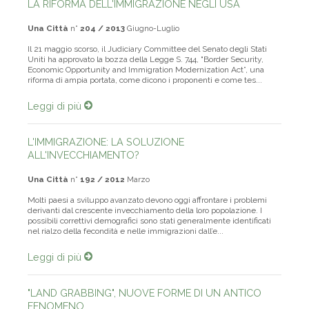
LA RIFORMA DELL'IMMIGRAZIONE NEGLI USA
Una Città
n°
204 / 2013
Giugno-Luglio
Il 21 maggio scorso, il Judiciary Committee del Senato degli Stati
Uniti ha approvato la bozza della Legge S. 744, "Border Security,
Economic Opportunity and Immigration Modernization Act”, una
riforma di ampia portata, come dicono i proponenti e come tes...
Leggi di più
L'IMMIGRAZIONE: LA SOLUZIONE
ALL'INVECCHIAMENTO?
Una Città
n°
192 / 2012
Marzo
Molti paesi a sviluppo avanzato devono oggi affrontare i problemi
derivanti dal crescente invecchiamento della loro popolazione. I
possibili correttivi demografici sono stati generalmente identificati
nel rialzo della fecondità e nelle immigrazioni dall’e...
Leggi di più
"LAND GRABBING", NUOVE FORME DI UN ANTICO