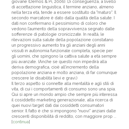
giovane (Demos & Pi, 2006). Di conseguenza, a livello
di accettazione linguistica, il termine anziano, almeno
nella terza età, tende a essere sostituito da "maturo”. Il
secondo marcatore è dato dalla qualità della salute. I
dati non confermano il pessimismo di coloro che
vedono l’aumento della sopravvivenza segnato dalle
sofferenze di patologie cronicizzate. In realtà, le
rilevazioni sulla salute della popolazione constatano
un progressivo aumento tra gli anziani degli anni
vissuti in autonomia funzionale completa, specie per
gli uomini, che spingono la cattiva salute a età sempre
più avanzate. (Anche se questo non impedirà alla
deriva demografica, cioè all’incremento della
popolazione anziana e molto anziana, di far comunque
crescere le disabilità lievi e gravi.)
Il terzo aspetto si connette alla mentalità e agli stili di
vita, di cui i comportamenti di consumo sono una spia.
Qui si apre un mondo ampio che sempre più interessa
il cosiddetto marketing generazionale, alla ricerca di
quei nuovi target dati dai cosiddetti consumatori
senior. Il fatto è che si impongono "nuovi” anziani dalle
crescenti disponibilità di reddito, con maggiore prop ...
[
continua
]