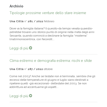
Archivio
Tipologie prossime venture dello stare insieme
Una Città
n°
281 / 2022
febbraio
Dove va la famiglia italiana? Il quesito-da tempo vexata quaestio-
potrebbe trovare uno storico punto di origine nella metà degli anni
Sessanta, quando cominciò a declinare la famiglia “moderna”
(matrimoniocentrica, con fecondit...
Leggi di più
Clima estremo e demografia estrema: rischi e sfide
Una Città
n°
287 / 2022
ottobre
Come nel 2003? Anche se l’estate non è terminata, sembra che gli
eccessi delle temperature di giugno e luglio siano destinati a
ripetere quelli -già eccezionali- dell’estate del 2003. Se non
addirittura ad accentuarne gli aspett...
Leggi di più