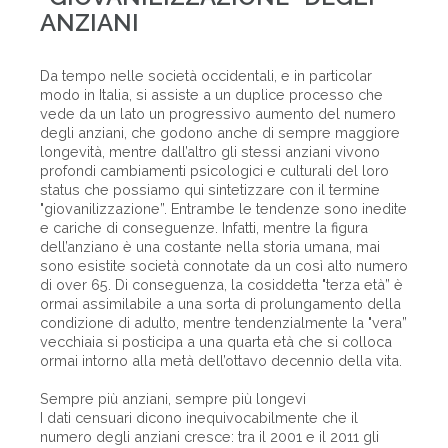
ANZIANI
Da tempo nelle società occidentali, e in particolar
modo in Italia, si assiste a un duplice processo che
vede da un lato un progressivo aumento del numero
degli anziani, che godono anche di sempre maggiore
longevità, mentre dall’altro gli stessi anziani vivono
profondi cambiamenti psicologici e culturali del loro
status che possiamo qui sintetizzare con il termine
"giovanilizzazione”. Entrambe le tendenze sono inedite
e cariche di conseguenze. Infatti, mentre la figura
dell’anziano è una costante nella storia umana, mai
sono esistite società connotate da un così alto numero
di over 65. Di conseguenza, la cosiddetta "terza età” è
ormai assimilabile a una sorta di prolungamento della
condizione di adulto, mentre tendenzialmente la "vera”
vecchiaia si posticipa a una quarta età che si colloca
ormai intorno alla metà dell’ottavo decennio della vita.
Sempre più anziani, sempre più longevi
I dati censuari dicono inequivocabilmente che il
numero degli anziani cresce: tra il 2001 e il 2011 gli