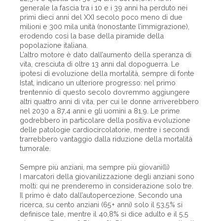
generale la fascia tra i 10 e i 39 anni ha perduto nei
primi dieci anni del XXI secolo poco meno di due
milioni e 300 mila unità (nonostante l’immigrazione),
erodendo così la base della piramide della
popolazione italiana.
L’altro motore è dato dall’aumento della speranza di
vita, cresciuta di oltre 13 anni dal dopoguerra. Le
ipotesi di evoluzione della mortalità, sempre di fonte
Istat, indicano un ulteriore progresso: nel primo
trentennio di questo secolo dovremmo aggiungere
altri quattro anni di vita, per cui le donne arriverebbero
nel 2030 a 87,4 anni e gli uomini a 81,9. Le prime
godrebbero in particolare della positiva evoluzione
delle patologie cardiocircolatorie, mentre i secondi
trarrebbero vantaggio dalla riduzione della mortalità
tumorale.
Sempre più anziani, ma sempre più giovani(li)
I marcatori della giovanilizzazione degli anziani sono
molti: qui ne prenderemo in considerazione solo tre.
Il primo è dato dall’autopercezione. Secondo una
ricerca, su cento anziani (65+ anni) solo il 53,5% si
definisce tale, mentre il 40,8% si dice adulto e il 5,5