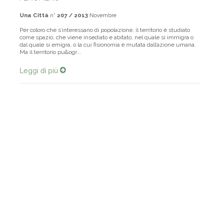
FENOMENO
Una Città
n°
207 / 2013
Novembre
Per coloro che s’interessano di popolazione, il territorio è studiato
come spazio, che viene insediato e abitato, nel quale si immigra o
dal quale si emigra, o la cui fisionomia è mutata dall’azione umana.
Ma il territorio pu&ogr...
Leggi di più