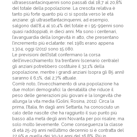
ultrasessantacinquenni sono passati dal 18,7 al 20,8%
del totale della popolazione. La crescita relativa è
tanto più forte quanto più ci si sposta verso le età
anziane: gli ultrasettantacinquenni, ad esempio,
salgono dall’8,4 al 10,4% del totale e i 95-99enni sono
quasi raddoppiati, in dieci anni. Ma sono i centenari,
l’avanguardia della longevità in atto, che presentano
l’incremento più eclatante: nel 1981 erano appena
1.304, oggi (2011) sono 15.080.
Le previsioni dell’Istat confermano la corsa
dell’invecchiamento: tra trent’anni (scenario centrale)
gli anziani potrebbero costituire il 32,1% della
popolazione, mentre i grandi anziani (sopra gli 85 anni)
saranno il 6,1%, dal 2,7% attuale.
Com’è noto, l’invecchiamento di una popolazione ha
due motori demografici: la denatalità che riduce il
peso delle generazioni più giovani e la longevità che
allunga la vita media (Golini, Rosina, 2011). Circa la
prima, l’Italia, fin dagli anni Settanta, ha conosciuto un
calo delle nascite che ha raggiunto il suo punto più
basso alla metà degli anni Novanta per poi risalire, ma
solo molto lievemente. Come conseguenza la classe
di età 25-29 anni nell’ultimo decennio si è contratta del
22,9% e quella dei 30-34 anni del 16,8%. Più in