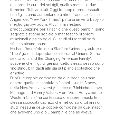
e si prende cura dei sei figli, quattro maschi e due
femmine. Tutti adottati. Oggi le coppie omosessuali
con figli stanno aumentando a ritmo frenetico. Natalie
Angier, del "New York Times”, parla di un vero baby -o
meglio gayby- boom. Alcuni manifestano
preoccupazione per il rischio che questi bambini siano
soggetti a stigma sociale o manifestino problemi
relazionali o psicologici. Gli studi più recenti però
sfatano alcune paure.
Michael Rosenfeld, della Stanford University, autore di
"The Age of Independence: Interracial Unions, Same-
sex Unions and the Changing American Family”,
sostiene che i figli di genitori dello stesso sesso sono
"indistinguibili” dagli altri sia sul piano scolastico che
emotivo.
Di più: le coppie composte da due padri risultano
essere quelle in assoluto più stabili. Judith Stacey,
della New York University, autrice di "Unhitched: Love,
Marriage and Family Values From West Hollywood to
Western China” ha confessato di essere rimasta lei
stessa scioccata dal fatto che nel corso di 14 anni di
studi, nessuna delle coppie composte da due maschi
che avevano uno o più bambini e che lei aveva