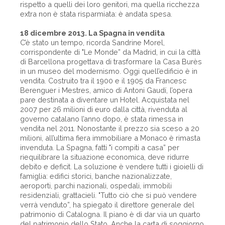
rispetto a quelli dei loro genitori, ma quella ricchezza
extra non è stata risparmiata: è andata spesa.
18 dicembre 2013. La Spagna in vendita
C’è stato un tempo, ricorda Sandrine Morel,
corrispondente di "Le Monde” da Madrid, in cui la città
di Barcellona progettava di trasformare la Casa Burès
in un museo del modernismo. Oggi quell’edificio è in
vendita. Costruito tra il 1900 e il 1905 da Francesc
Berenguer i Mestres, amico di Antoni Gaudí, l’opera
pare destinata a diventare un Hotel. Acquistata nel
2007 per 26 milioni di euro dalla città, rivenduta al
governo catalano l’anno dopo, è stata rimessa in
vendita nel 2011. Nonostante il prezzo sia sceso a 20
milioni, all’ultima fiera immobiliare a Monaco è rimasta
invenduta. La Spagna, fatti "i compiti a casa” per
riequilibrare la situazione economica, deve ridurre
debito e deficit. La soluzione è vendere tutti i gioielli di
famiglia: edifici storici, banche nazionalizzate,
aeroporti, parchi nazionali, ospedali, immobili
residenziali, grattacieli. "Tutto ciò che si può vendere
verrà venduto”, ha spiegato il direttore generale del
patrimonio di Catalogna. Il piano è di dar via un quarto
del patrimonio dello Stato. Anche la carta di soggiorno