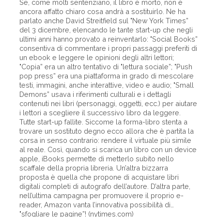
Se, come molti sentenziano, il libro è morto, non è
ancora affatto chiaro cosa andrà a sostituirlo. Ne ha
parlato anche David Streitfield sul "New York Times”
del 3 dicembre, elencando le tante start-up che negli
ultimi anni hanno provato a reinventarlo: "Social Books”
consentiva di commentare i propri passaggi preferiti di
un ebook e leggere le opinioni degli altri lettori;
"Copia” era un altro tentativo di "lettura sociale”; "Push
pop press” era una piattaforma in grado di mescolare
testi, immagini, anche interattive, video e audio; "Small
Demons” usava i riferimenti culturali e i dettagli
contenuti nei libri (personaggi, oggetti, ecc.) per aiutare
i lettori a scegliere il successivo libro da leggere.
Tutte start-up fallite. Siccome la forma-libro stenta a
trovare un sostituto degno ecco allora che è partita la
corsa in senso contrario: rendere il virtuale più simile
al reale. Così, quando si scarica un libro con un device
apple, iBooks permette di metterlo subito nello
scaffale della propria libreria. Un’altra bizzarra
proposta è quella che propone di acquistare libri
digitali completi di autografo dell’autore. D’altra parte,
nell’ultima campagna per promuovere il proprio e-
reader, Amazon vanta l’innovativa possibilità di…
"sfogliare le pagine”! (nytimes.com)