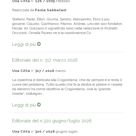
Una Città
n°
126 / 2005
Febbraio
Realizzata da
Paola Sabbatani
Stefano, Paolo, Elton, Giuma, Sandro, Alessandro, Elvis il più
giovane, Claudio, Gianfranco, Marino, Andrea, uno dei soci fondatori,
Nicola, Ilir, Graziano il vignettista sono nella redazione di Ristretti
Orizzonti; Ornella Favero ne è la coordinatrice.Co...
Leggi di più
Editoriale del n. 317, marzo 2026
Una Città
n°
317 / 2026
marzo
La copertina è dedicata alla Cisgiordania, che da sempre è e resta il
cuore del problema. Tutto quello che fa la destra al potere in Israele
da decenni ha come obiettivo la Cisgiordania, cioè la “grande
Israele”, cio&egrav...
Leggi di più
Editoriale del n.320 giugno/luglio 2026
Una Città
n°
320 / 2026
giugno-luglio