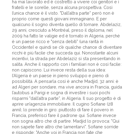
ha mai lavorato ed è costretto a vivere coi genitori e i
fratelli e le sorelle, senza alcuna prospettiva. Così
l’unica chance è il visto. "Dall’altra parte” però non è
proprio come questi giovani immaginano. E per
qualcuno il sogno diventa quello di tornare. Abdelaziz,
29 anni, cresciuto a Montréal, preso il diploma, nel
2009 ha fatto le valigie ed è tornato in Algeria, perché
è un paese ricco e "senza debiti” (una rarità in
Occidente) e quindi se c’è qualche chance di diventare
ricchi è più facile che succeda qui. Nonostante alcuni
incentivi, la strada per Abdelaziz si sta presentando in
salita. Anche il rapporto con i familiari non è così facile:
non capiscono. Lui invece resta della sua idea:
l’Algeria è un paese in pieno sviluppo e pieno di
possibilità. A pensarla così è anche Madjid, 32 anni: è
ad Algeri per sondare, ma vive ancora in Francia, guida
l’autobus a Parigi e sogna di investire i suoi pochi
risparmi "dall’altra parte”, in Algeria. Il suo progetto è di
aprire un’agenzia immobiliare. Il cugino Sofiane (28
anni), lo prende in giro: piuttosto di fare il povero in
Francia, preferisci fare il padrone qui. Sofiane invece
non sogna altro che di partire. Madjid lo provoca: "Qui
non sapete fare altro che lamentarvi”. Sofiane sorride
e risponde: "Anche voi in Francia non fate che