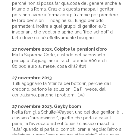
perché non si possa far qualcosa del genere anche a
Milano o a Roma. Grazie a questa mappa, i genitori
potranno avere informazioni più ampie per prendere
le loro decisioni. L’indagine sul lungo periodo
permetterà inoltre a quei gruppi di genitori e/o
insegnanti che vogliono aprire una "free school” di
farlo dove ce n’è effettivamente bisogno.
27 novembre 2013. Colpite le pensioni d’oro
Ma la Suprema Corte, custode del sacrosanto
principio d’uguaglianza fra chi prende 800 e chi
80.000 euro al mese, cosa dirà? (tw)
27 novembre 2013
Tutti agognano la "stanza dei bottoni”, perché da lì,
credono, partono le soluzioni. Da lì invece, dal
centralismo, partono i problemi. (tw)
27 novembre 2013. Gayby boom
Nella famiglia Schulte-Wayser, uno dei due genitori è il
classico "breadwinner”, quello che porta a casa il
pane, fa l’avvocato ed è il (quasi) classico maschio
"alfa” quando si parla di compiti, orari e regole; l’altro si
definisce l’uomo "che sussurra ai bambini”: sta a casa