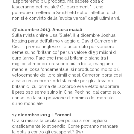
"Esporteremo più prodotto, ma sapete cosa ci
lasceranno del maiale? Gli escrementi”. Il che
potrebbe rimettere la Smithfield sotto i riflettori di chi
non si è convinto della "svolta verde” degli ultimi anni.
17 dicembre 2013. Ancora maiali
Sulla rivista online Usa "Slate”, il 4 dicembre Joshua
Keating parla dell’ultimo viaggio di David Cameron in
Cina: il premier inglese si è accordato per vendere
seme suino "britannico” per un valore di 53 milioni di
euro l’anno. Pare che i maiali britannici siano tra i
migliori al mondo: crescono più in fretta, mangiano
meno e, cosa fondamentale, si riproducono molto più
velocemente dei loro simili cinesi. Cameron porta così
a casa un accordo soddisfacente per gli allevatori
britannici, cui prima dell’accordo era vietato esportare
il prezioso seme suino in Cina. Pechino, dal canto suo,
consolida la sua posizione di dominio del mercato
suino mondiale.
17 dicembre 2013. I Forconi
Ora si misura la cecità dei politici a non tagliarsi
drasticamente lo stipendio. Come potranno mandare
la polizia contro gli esasperati? (tw)