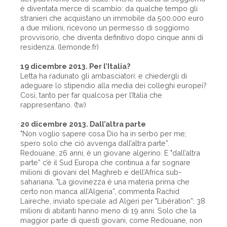
è diventata merce di scambio: da qualche tempo gli
stranieri che acquistano un immobile da 500.000 euro
a due milioni, ricevono un permesso di soggiorno
provvisorio, che diventa definitivo dopo cinque anni di
residenza. (lemonde.fr)
19 dicembre 2013. Per l’Italia?
Letta ha radunato gli ambasciatori: e chiedergli di
adeguare lo stipendio alla media dei colleghi europei?
Così, tanto per far qualcosa per l’Italia che
rappresentano. (tw)
20 dicembre 2013. Dall’altra parte
"Non voglio sapere cosa Dio ha in serbo per me;
spero solo che ciò avvenga dall’altra parte”.
Redouane, 26 anni, è un giovane algerino. E "dall’altra
parte” c’è il Sud Europa che continua a far sognare
milioni di giovani del Maghreb e dell’Africa sub-
sahariana. "La giovinezza è una materia prima che
certo non manca all’Algeria”, commenta Rachid
Laireche, inviato speciale ad Algeri per "Libération”: 38
milioni di abitanti hanno meno di 19 anni. Solo che la
maggior parte di questi giovani, come Redouane, non