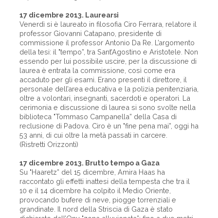
17 dicembre 2013. Laurearsi
Venerdì si è laureato in filosofia Ciro Ferrara, relatore il
professor Giovanni Catapano, presidente di
commissione il professor Antonio Da Re. L’argomento
della tesi: il "tempo”, tra Sant’Agostino e Aristotele. Non
essendo per lui possibile uscire, per la discussione di
laurea è entrata la commissione, così come era
accaduto per gli esami. Erano presenti il direttore, il
personale dell’area educativa e la polizia penitenziaria,
oltre a volontari, insegnanti, sacerdoti e operatori. La
cerimonia e discussione di laurea si sono svolte nella
biblioteca "Tommaso Campanella” della Casa di
reclusione di Padova. Ciro è un "fine pena mai”, oggi ha
53 anni, di cui oltre la metà passati in carcere.
(Ristretti Orizzonti)
17 dicembre 2013. Brutto tempo a Gaza
Su "Haaretz” del 15 dicembre, Amira Haas ha
raccontato gli effetti inattesi della tempesta che tra il
10 e il 14 dicembre ha colpito il Medio Oriente,
provocando bufere di neve, piogge torrenziali e
grandinate. Il nord della Striscia di Gaza è stato