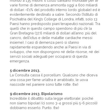
mondo a 135 milioni. Il costo sanitario mondiale per le
varie forme di demenza ammonta oggi a 600 miliardi
di dollari -(l’1% del prodotto interno lordo globale) ed è
evidentemente destinato a salire. Secondo l’Istituto di
Psichiatria del King’s College di Londra, infatti, solo 13
Paesi hanno predisposto piani terapeutici nazionali. Tra
quelli che in questo campo spendono di più c’è la
Gran Bretagna (37,6 miliardi di dollari all’anno: più del
cancro, dell’ictus e delle malattie cardiache messi
insieme). I casi di demenza però si stanno
rapidamente espandendo anche ai Paesi in via di
sviluppo, che non dispongono né delle risorse, né dei
servizi sociali adeguati per occuparsi di questa
emergenza.
5 dicembre 2013.
La Consulta cassa il porcellum. Qualcuno che diceva
una cosa per farne un’altra è arrabbiato, le uova
nascoste nel paniere sono tutte rotte. (tw)
9 dicembre 2013. Bipolarismo
Incredibile il dibattito sulla legge elettorale: poiché
non siamo bipolari (ci sono 3-4 grossi più 5-6 piccoli)
dobbiamo esserlo. Punto. (tw)