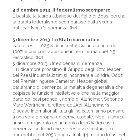
4 dicembre 2013. Il federalismo scomparso
È bastata la laurea albanese del figlio di Bossi perché
la parola federalismo scomparisse dalla scena
politica? Non c’è speranza. (tw)
5 dicembre 2013. Lo Stato burocratico.
Irap e Ires: il 102,5% di acconto! Già un acconto del
100% è una contraddizione in termini, ma quel 2,5...
Fantastico! (tw)
5 dicembre 2013. Un’epidemia di demenza
L’11 dicembre prossimo, il Gruppo degli Otto leader
dei Paesi industrializzati si incontrerà a Londra. Ospiti
del Premier inglese Cameron, i leader globali
parleranno di demenza, la malattia degenerativa che
colpisce le funzioni intellettive e che nella maggior
parte dei casi prende il nome di Alzheimer. Secondo
Marc Wortmann, direttore dell’Adi (Alzheimer’s
Disease International), tutti gli indicatori fanno pensare
a una vera e propria epidemia globale. Negli ultimi 10
anni si è registrato un aumento del 17% dei casi di
demenza: un trend che, se restasse costante, ci
porterebbe nel 2050 dagli attuali 44 milioni di casi nel