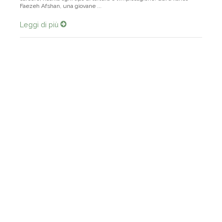
Faezeh Afshan, una giovane ...
Leggi di più