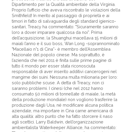
Dipartimento per la Qualità ambientale della Virginia.
Proprio l’ufficio che aveva riscontrato le violazioni della
Smithfield! In merito al passaggio di proprietà e ai
timori in fatto di salvaguardia degli standard igienico-
sanitari, Treacy ha commentato: "Sicuramente saranno
loro a dover imparare qualcosa da noi”. Prima
dell’acquisizione, la Shuanghui macellava 15 milioni di
maiali l’anno e il suo boss, Wan Long -soprannominato
"Macellaio n°1 di Cina”- è membro dell’Assemblea
Nazionale del popolo cinese. Ma soprattutto, è
l’azienda che nel 2011 è finita sulle prime pagine di
tutto il mondo per esser stata riconosciuta
responsabile di aver inserito additivi cancerogeni nel
mangime dei suini. Nessuna multa milionaria per loro:
solo pubbliche scuse. A detta di Treacy, non ci
saranno problemi. I cinesi (che nel 2012 hanno
consumato 50 milioni di tonnellate di maiale, la metà
della produzione mondiale) non vogliono trasferire la
produzione dagli Usa, né modificare alcuna politica
aziendale, ma importare in Cina carne americana di
alta qualità: altro punto che ha fatto storcere il naso
agli scettici. Larry Baldwin, dell’organizzazione
ambientalista Waterkeeper Alliance, ha commentato: