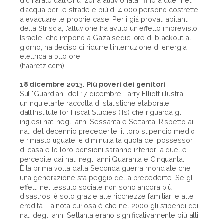
dichiarato dall’Onu "zona alluvionata”: fino a due metri
d’acqua per le strade e più di 4.000 persone costrette
a evacuare le proprie case. Per i già provati abitanti
della Striscia, l’alluvione ha avuto un effetto imprevisto:
Israele, che impone a Gaza sedici ore di blackout al
giorno, ha deciso di ridurre l’interruzione di energia
elettrica a otto ore.
(haaretz.com)
18 dicembre 2013. Più poveri dei genitori
Sul "Guardian” del 17 dicembre Larry Elliott illustra
un’inquietante raccolta di statistiche elaborate
dall’Institute for Fiscal Studies (Ifs) che riguarda gli
inglesi nati negli anni Sessanta e Settanta. Rispetto ai
nati del decennio precedente, il loro stipendio medio
è rimasto uguale, è diminuita la quota dei possessori
di casa e le loro pensioni saranno inferiori a quelle
percepite dai nati negli anni Quaranta e Cinquanta.
È la prima volta dalla Seconda guerra mondiale che
una generazione sta peggio della precedente. Se gli
effetti nel tessuto sociale non sono ancora più
disastrosi è solo grazie alle ricchezze familiari e alle
eredità. La nota curiosa è che nel 2000 gli stipendi dei
nati degli anni Settanta erano significativamente più alti