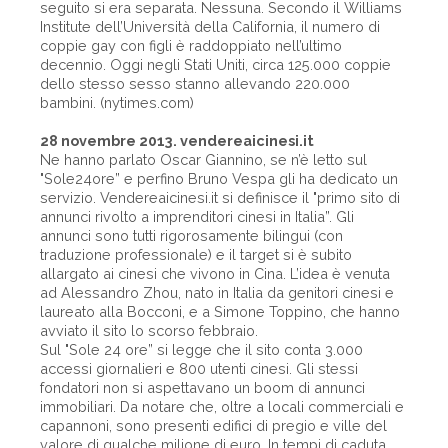
seguito si era separata. Nessuna. Secondo il Williams
Institute dell’Università della California, il numero di
coppie gay con figli è raddoppiato nell’ultimo
decennio. Oggi negli Stati Uniti, circa 125.000 coppie
dello stesso sesso stanno allevando 220.000
bambini. (nytimes.com)
28 novembre 2013. vendereaicinesi.it
Ne hanno parlato Oscar Giannino, se n’è letto sul
"Sole24ore” e perfino Bruno Vespa gli ha dedicato un
servizio. Vendereaicinesi.it si definisce il "primo sito di
annunci rivolto a imprenditori cinesi in Italia”. Gli
annunci sono tutti rigorosamente bilingui (con
traduzione professionale) e il target si è subito
allargato ai cinesi che vivono in Cina. L’idea è venuta
ad Alessandro Zhou, nato in Italia da genitori cinesi e
laureato alla Bocconi, e a Simone Toppino, che hanno
avviato il sito lo scorso febbraio.
Sul "Sole 24 ore” si legge che il sito conta 3.000
accessi giornalieri e 800 utenti cinesi. Gli stessi
fondatori non si aspettavano un boom di annunci
immobiliari. Da notare che, oltre a locali commerciali e
capannoni, sono presenti edifici di pregio e ville del
valore di qualche milione di euro. In tempi di caduta