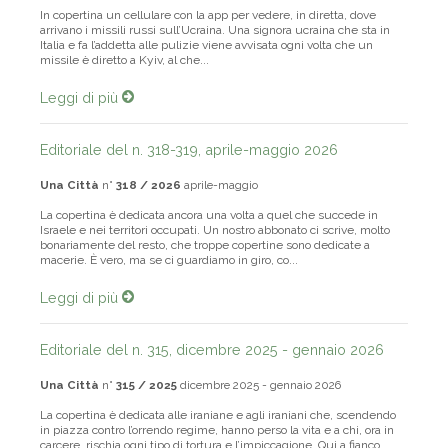
In copertina un cellulare con la app per vedere, in diretta, dove
arrivano i missili russi sull’Ucraina. Una signora ucraina che sta in
Italia e fa l’addetta alle pulizie viene avvisata ogni volta che un
missile è diretto a Kyiv, al che...
Leggi di più
Editoriale del n. 318-319, aprile-maggio 2026
Una Città
n°
318 / 2026
aprile-maggio
La copertina è dedicata ancora una volta a quel che succede in
Israele e nei territori occupati. Un nostro abbonato ci scrive, molto
bonariamente del resto, che troppe copertine sono dedicate a
macerie. È vero, ma se ci guardiamo in giro, co...
Leggi di più
Editoriale del n. 315, dicembre 2025 - gennaio 2026
Una Città
n°
315 / 2025
dicembre 2025 - gennaio 2026
La copertina è dedicata alle iraniane e agli iraniani che, scendendo
in piazza contro l’orrendo regime, hanno perso la vita e a chi, ora in
carcere, rischia ogni tipo di tortura e l’impiccagione. Qui a fianco