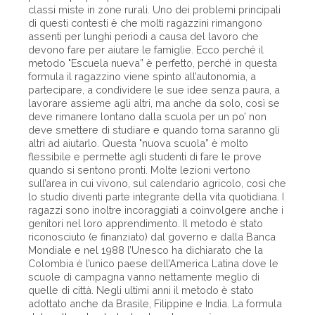
classi miste in zone rurali. Uno dei problemi principali
di questi contesti è che molti ragazzini rimangono
assenti per lunghi periodi a causa del lavoro che
devono fare per aiutare le famiglie. Ecco perché il
metodo "Escuela nueva” è perfetto, perché in questa
formula il ragazzino viene spinto all’autonomia, a
partecipare, a condividere le sue idee senza paura, a
lavorare assieme agli altri, ma anche da solo, così se
deve rimanere lontano dalla scuola per un po’ non
deve smettere di studiare e quando torna saranno gli
altri ad aiutarlo. Questa "nuova scuola” è molto
flessibile e permette agli studenti di fare le prove
quando si sentono pronti. Molte lezioni vertono
sull’area in cui vivono, sul calendario agricolo, così che
lo studio diventi parte integrante della vita quotidiana. I
ragazzi sono inoltre incoraggiati a coinvolgere anche i
genitori nel loro apprendimento. Il metodo è stato
riconosciuto (e finanziato) dal governo e dalla Banca
Mondiale e nel 1988 l’Unesco ha dichiarato che la
Colombia è l’unico paese dell’America Latina dove le
scuole di campagna vanno nettamente meglio di
quelle di città. Negli ultimi anni il metodo è stato
adottato anche da Brasile, Filippine e India. La formula