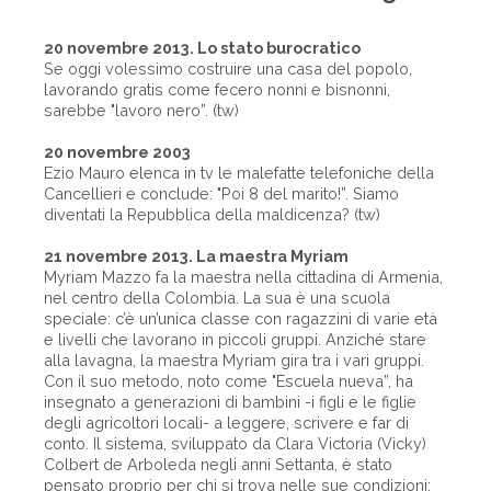
20 novembre 2013. Lo stato burocratico
Se oggi volessimo costruire una casa del popolo,
lavorando gratis come fecero nonni e bisnonni,
sarebbe "lavoro nero”. (tw)
20 novembre 2003
Ezio Mauro elenca in tv le malefatte telefoniche della
Cancellieri e conclude: "Poi 8 del marito!”. Siamo
diventati la Repubblica della maldicenza? (tw)
21 novembre 2013. La maestra Myriam
Myriam Mazzo fa la maestra nella cittadina di Armenia,
nel centro della Colombia. La sua è una scuola
speciale: c’è un’unica classe con ragazzini di varie età
e livelli che lavorano in piccoli gruppi. Anziché stare
alla lavagna, la maestra Myriam gira tra i vari gruppi.
Con il suo metodo, noto come "Escuela nueva”, ha
insegnato a generazioni di bambini -i figli e le figlie
degli agricoltori locali- a leggere, scrivere e far di
conto. Il sistema, sviluppato da Clara Victoria (Vicky)
Colbert de Arboleda negli anni Settanta, è stato
pensato proprio per chi si trova nelle sue condizioni: