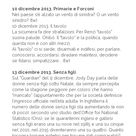
10 dicembre 2013. Primarie e Forconi
Nel paese s’è alzato un vento di sinistra? O un vento
sinistro? (tw)
10 dicembre 2013. Il tavolo
La sicumera fa dire strafalcioni. Per Renzi "tavolo”
suona palude. Ohibò. Il "tavolo” è la politica, quando
questa non è con altri mezzi.
Al "tavolo” ci si siede, disarmati e indifesi, per parlare,
conoscersi, accordarsi, diradare malintesi, decidere
se fidarsi, simpatizzare... (tw)
13 dicembre 2013. Senza figli
Sul "Guardian” del 9 dicembre, Jody Day parla delle
donne senza-figli sotto Natale, da sempre percepita
come la stagione peggiore per coloro che hanno
"mancato” l’appuntamento che per la società definisce
l’ingresso ufficiale nell’età adulta. In Inghilterra il
numero delle donne senza figli sta aumentando (e non
di poco): secondo uno studio dell’Office for National
Statistics (Ons), se le quarantenni inglesi e gallesi
senza figli erano una su nove nel 1985 e una su cinque
nel 2010, nel 2015 diventeranno una su quattro. Quanto
bisogna tornare indietro per trovare dati comparabili?