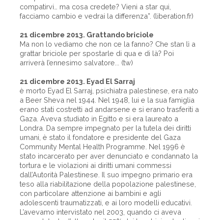
compatirvi… ma cosa credete? Vieni a star qui,
facciamo cambio e vedrai la differenza”. (liberation.fr)
21 dicembre 2013. Grattando briciole
Ma non lo vediamo che non ce la fanno? Che stan lì a
grattar briciole per spostarle di qua e di là? Poi
arriverà l’ennesimo salvatore... (tw)
21 dicembre 2013. Eyad El Sarraj
è morto Eyad El Sarraj, psichiatra palestinese, era nato
a Beer Sheva nel 1944. Nel 1948, lui e la sua famiglia
erano stati costretti ad andarsene e si erano trasferiti a
Gaza. Aveva studiato in Egitto e si era laureato a
Londra. Da sempre impegnato per la tutela dei diritti
umani, è stato il fondatore e presidente del Gaza
Community Mental Health Programme. Nel 1996 è
stato incarcerato per aver denunciato e condannato la
tortura e le violazioni ai diritti umani commessi
dall’Autorità Palestinese. Il suo impegno primario era
teso alla riabilitazione della popolazione palestinese,
con particolare attenzione ai bambini e agli
adolescenti traumatizzati, e ai loro modelli educativi.
L’avevamo intervistato nel 2003, quando ci aveva