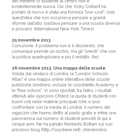
del mettere lo studente al centro non è
evidentemente nuova. Ciò che Vicky Colbert ha
portato di nuovo è stata una formula "low-cost”, cioè
quest’idea che non occorreva pensare a grandi
riforme dall’alto, bastava pensare a una scuola diversa
e provarci. (International New York Times)
25 novembre 2013
Corruzione. Il problema non è il disonesto, che
comunque prende un rischio, ma gli "onesti” che con
la politica quadruplicano e più il reddito. (tw)
26 novembre 2013. Una mappa delle scuole
Voluta dal sindaco di Londra, la "London Schools
Atlas” è una mappa online interattiva delle scuole
pubbliche londinesi, incluse le cosiddette Academy e
le "free school”. Vi sono riportati, tra l’altro, i risultati
ottenuti alle ispezioni Ofsted, la quota di studenti con
buoni voti nelle materie principali (che si può
confrontare con la media di Londra), il numero dei
ragazzini che hanno diritto al pasto gratis e infine una
panoramica sul numero di studenti previsti di qui a
cinque anni. Ne ha parlato Norberto Bottani sul suo
prezioso blog (http://oxydiane.net), chiedendosi