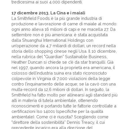
tredicesima ai suoi 4.000 dipendenti.
17 dicembre 2013. La Cina e i maiali
La Smithfield Foods è la più grande industria di
produzione e lavorazione di carne di maiale al mondo:
ogni anno alleva 16 milioni di capi e ne macella 27. Da
settembre non è più americana: è stata acquistata
dalla Shuanghui International Holdings con
un’operazione da 4,7 miliardi di dollari, un record nella
storia dello shopping cinese negli Usa. Il 10 dicembre,
nella rubrica del "Guardian” Sustainable Business,
Heather Duncan si chiede se c’è da star tranquilli. Già
nel 1997, quando ancora la proprietà era americana, il
colosso dell’industria suina era stato riconosciuto
colpevole in Virginia di 7.000 violazioni della legge
contro l’inquinamento delle acque; se la cavò con una
multa-record da 12,6 milioni di dollari. In seguito, la
Smithfield ha fatto molto per allinearsi agli standard più
alti in materia di tutela ambientale, ottenendo
riconoscimenti e portando tutte le fattorie controllate a
certificazioni Iso 14001 (specifiche per la qualità
ambientale). Come ci è riuscita? Scegliendo come
"direttore della sostenibilità” Dennis Treacy, il cui
precedente incarico era alla direzione del