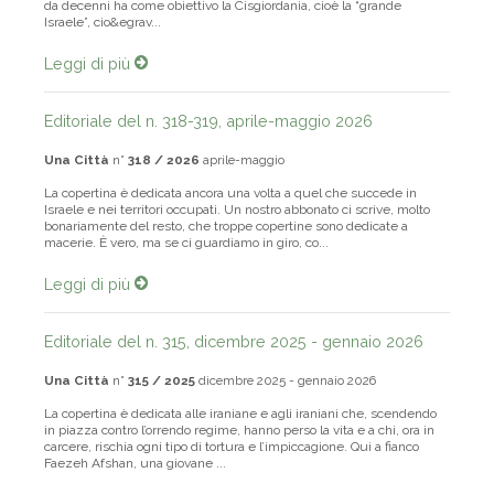
cuore del problema. Tutto quello che fa la destra al potere in Israele
da decenni ha come obiettivo la Cisgiordania, cioè la “grande
Israele”, cio&egrav...
Leggi di più
Editoriale del n. 318-319, aprile-maggio 2026
Una Città
n°
318 / 2026
aprile-maggio
La copertina è dedicata ancora una volta a quel che succede in
Israele e nei territori occupati. Un nostro abbonato ci scrive, molto
bonariamente del resto, che troppe copertine sono dedicate a
macerie. È vero, ma se ci guardiamo in giro, co...
Leggi di più
Editoriale del n. 315, dicembre 2025 - gennaio 2026
Una Città
n°
315 / 2025
dicembre 2025 - gennaio 2026
La copertina è dedicata alle iraniane e agli iraniani che, scendendo
in piazza contro l’orrendo regime, hanno perso la vita e a chi, ora in
carcere, rischia ogni tipo di tortura e l’impiccagione. Qui a fianco
Faezeh Afshan, una giovane ...