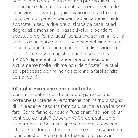
pagine, è emerso un sistema ben preciso, in cui la
retribuzione dei capi era legata ai licenziamenti e le
condizioni di lavoro peggioravano inesorabilmente.
Tutto per spingere i dipendenti ad andarsene: madri
spostate in sedi a due ore di strada da casa, quadri
degradati a mansioni di basso livello, dipendenti
spostati e poi "dimenticati”, senza una scrivania né una
sedia, lontani dai colleghi. L’avvocato del sindacato è
arrivato a parlare di una "macchina di distruzione di
massa”. Lo stesso magistrato riconosce che tra i
110.000 dipendenti di France Télécom esistono
sicuramente molte "vittime non identificate”. Le quali,
se il processo partirà, non esiteranno a farsi sentire.
(lemonde.fr)
10 luglio. Formiche senza controllo
Contrariamente a quanto la loro organizzazione
potrebbe far credere, le formiche non hanno bisogno
di un leader e nessuna formica dice mai a un’altra cosa
fare. Come fanno dunque a "funzionare” se non c’è un
controllo centrale? Deborah M. Gordon, sull’ultimo
numero de "Le Scienze” spiega che molto avviene
attraverso il loro olfatto: le formiche si annusano (con
le antenne) e l’odore riflette il compito di ciascun