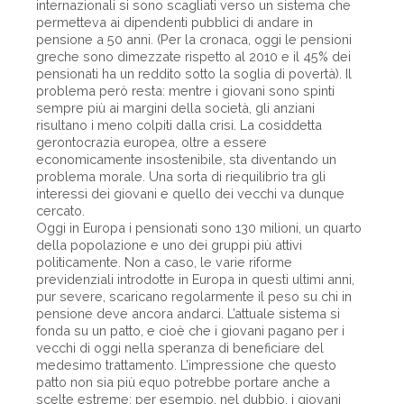
internazionali si sono scagliati verso un sistema che
permetteva ai dipendenti pubblici di andare in
pensione a 50 anni. (Per la cronaca, oggi le pensioni
greche sono dimezzate rispetto al 2010 e il 45% dei
pensionati ha un reddito sotto la soglia di povertà). Il
problema però resta: mentre i giovani sono spinti
sempre più ai margini della società, gli anziani
risultano i meno colpiti dalla crisi. La cosiddetta
gerontocrazia europea, oltre a essere
economicamente insostenibile, sta diventando un
problema morale. Una sorta di riequilibrio tra gli
interessi dei giovani e quello dei vecchi va dunque
cercato.
Oggi in Europa i pensionati sono 130 milioni, un quarto
della popolazione e uno dei gruppi più attivi
politicamente. Non a caso, le varie riforme
previdenziali introdotte in Europa in questi ultimi anni,
pur severe, scaricano regolarmente il peso su chi in
pensione deve ancora andarci. L’attuale sistema si
fonda su un patto, e cioè che i giovani pagano per i
vecchi di oggi nella speranza di beneficiare del
medesimo trattamento. L’impressione che questo
patto non sia più equo potrebbe portare anche a
scelte estreme: per esempio, nel dubbio, i giovani