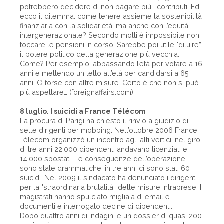
potrebbero decidere di non pagare più i contributi. Ed
ecco il dilemma: come tenere assieme la sostenibilità
finanziaria con la solidarietà, ma anche con l’equità
intergenerazionale? Secondo molti è impossibile non
toccare le pensioni in corso. Sarebbe poi utile "diluire”
il potere politico della generazione più vecchia.
Come? Per esempio, abbassando l’età per votare a 16
anni e mettendo un tetto all’età per candidarsi a 65
anni. O forse con altre misure. Certo è che non si può
più aspettare… (foreignaffairs.com)
8 luglio. I suicidi a France Télécom
La procura di Parigi ha chiesto il rinvio a giudizio di
sette dirigenti per mobbing. Nell’ottobre 2006 France
Télécom organizzò un incontro agli alti vertici: nel giro
di tre anni 22.000 dipendenti andavano licenziati e
14.000 spostati. Le conseguenze dell’operazione
sono state drammatiche: in tre anni ci sono stati 60
suicidi. Nel 2009 il sindacato ha denunciato i dirigenti
per la "straordinaria brutalità” delle misure intraprese. I
magistrati hanno spulciato migliaia di email e
documenti e interrogato decine di dipendenti.
Dopo quattro anni di indagini e un dossier di quasi 200