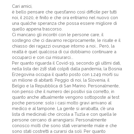
Cari amici,
è bello pensare che quest’anno così difficile per tutti
noi, il 2020, è finito e che ora entriamo nel nuovo con
una qualche speranza che possa essere migliore di
quello appena trascorso.
Ci mancano gli incontri con le persone care, il
sostegno che ci davamo reciprocamente, le risate e il
chiasso dei ragazzi ovunque intorno a noi... Però, la
realtà è quel qualcosa di cui dobbiamo continuare a
occuparci e con cui misurarci...
Per quanto riguarda il Covid-19, secondo gli ultimi dati,
nella lista dei 218 stati colpiti dalla pandemia, la Bosnia
Erzegovina occupa il quarto posto con 1.249 morti su
un milione di abitanti. Peggio di noi, la Slovenia, il
Belgio e la Repubblica di San Marino. Personalmente,
non penso che il numero dei positivi sia corretto, in
quanto anche attualmente vengono sottoposte ai test
poche persone: solo i casi molto gravi arrivano al
medico e al tampone. La gente si arrabatta, c’è una
lista di medicinali che circola a Tuzla e con quella le
persone cercano di arrangiarsi. Personalmente
conosco molti che sono stati veramente male e che
sono stati costretti a curarsi da soli. Per quanto