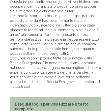
Questa iniqua spartizione degli oneri tra chi dovrebbe
occuparsi dei migranti sta provocando gravi problemi
sia ai migranti sia a chi vorrebbe aiutarli.
Il campo temporaneo per i migranti di Lipa, paesino
poco distante da Bihac, recentemente è stato
incendiato. Dopo l’incendio, nel villaggio sono state
piantate le tende militari e al momento la situazione è
un po’ più tranquilla. Però non so quanto durerà.
Sembra che in Bosnia Erzegovina debba essere tutto
complicato. Anche per noi è difficile capire cosa sta
succedendo (e possiamo solo immaginare quanto
possa risultare intricato per gli altri).
Ecco, non ci sono proprio tante belle notizie dalla
Bosnia Erzegovina. Ciò nonostante, stiamo entrando
nel nuovo anno che ci auguriamo sia migliore di quello
appena concluso. La speranza è che la pandemia
verrà sconfitta e che delle nuove forze potranno
aiutare i cittadini della Bosnia Erzegovina a smettere di
i ...[
continua
]
Esegui il login per visualizzare il testo
completo.