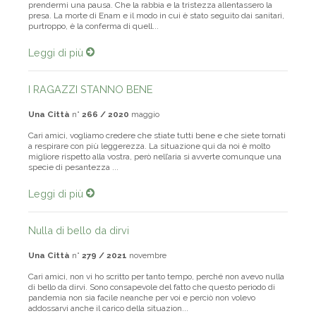
prendermi una pausa. Che la rabbia e la tristezza allentassero la
presa. La morte di Enam e il modo in cui è stato seguito dai sanitari,
purtroppo, è la conferma di quell...
Leggi di più
I RAGAZZI STANNO BENE
Una Città
n°
266 / 2020
maggio
Cari amici, vogliamo credere che stiate tutti bene e che siete tornati
a respirare con più leggerezza. La situazione qui da noi è molto
migliore rispetto alla vostra, però nell’aria si avverte comunque una
specie di pesantezza ...
Leggi di più
Nulla di bello da dirvi
Una Città
n°
279 / 2021
novembre
Cari amici, non vi ho scritto per tanto tempo, perché non avevo nulla
di bello da dirvi. Sono consapevole del fatto che questo periodo di
pandemia non sia facile neanche per voi e perciò non volevo
addossarvi anche il carico della situazion...