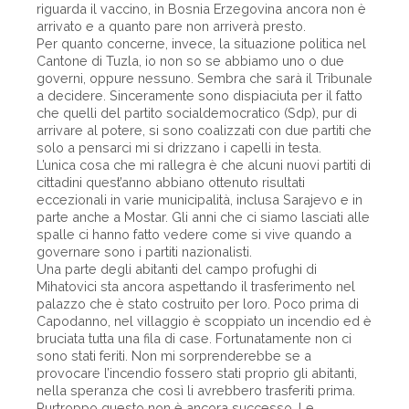
riguarda il vaccino, in Bosnia Erzegovina ancora non è
arrivato e a quanto pare non arriverà presto.
Per quanto concerne, invece, la situazione politica nel
Cantone di Tuzla, io non so se abbiamo uno o due
governi, oppure nessuno. Sembra che sarà il Tribunale
a decidere. Sinceramente sono dispiaciuta per il fatto
che quelli del partito socialdemocratico (Sdp), pur di
arrivare al potere, si sono coalizzati con due partiti che
solo a pensarci mi si drizzano i capelli in testa.
L’unica cosa che mi rallegra è che alcuni nuovi partiti di
cittadini quest’anno abbiano ottenuto risultati
eccezionali in varie municipalità, inclusa Sarajevo e in
parte anche a Mostar. Gli anni che ci siamo lasciati alle
spalle ci hanno fatto vedere come si vive quando a
governare sono i partiti nazionalisti.
Una parte degli abitanti del campo profughi di
Mihatovici sta ancora aspettando il trasferimento nel
palazzo che è stato costruito per loro. Poco prima di
Capodanno, nel villaggio è scoppiato un incendio ed è
bruciata tutta una fila di case. Fortunatamente non ci
sono stati feriti. Non mi sorprenderebbe se a
provocare l’incendio fossero stati proprio gli abitanti,
nella speranza che così li avrebbero trasferiti prima.
Purtroppo questo non è ancora successo. Le