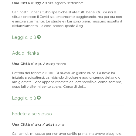
Una Città
n°
277 / 2021
agosto-settembre
Cari nostri, innanzitutto spero che stiate tutti bene. Qui da noi la
situazione con il Covid sta lentamente peggiorando, ma per ora non
è ancora allarmante. Le strade e i bar sono pieni, nessuno rispetta il
distanziamento. La cosa preoccupante &eg...
Leggi di più
Addio Irfanka
Una Città
n°
291 / 2023
marzo
Lettera del febbraio 2000 Di nuovo un giorno cupo. La neve ha
iniziato a sciogliersi, cambiando di colore e aggiungendo del grigio
alla giornata. Sono appena ritornata dall’orfanotrofio e, come sempre,
dopo tali visite mi sento strana. Cerco di def...
Leggi di più
Fedele a se stesso
Una Città
n°
274 / 2021
aprile
Cari amici, mi scuso per non aver scritto prima, ma avevo bisogno di