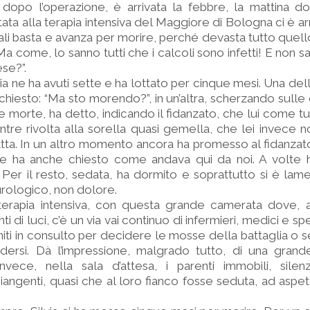
 dopo l’operazione, è arrivata la febbre, la mattina d
tata alla terapia intensiva del Maggiore di Bologna ci è ar
ali basta e avanza per morire, perché devasta tutto quello
“Ma come, lo sanno tutti che i calcoli sono infetti! E non
ese?”.
lvia ne ha avuti sette e ha lottato per cinque mesi. Una de
 chiesto: “Ma sto morendo?”, in un’altra, scherzando sul
 morte, ha detto, indicando il fidanzato, che lui come tut
ntre rivolta alla sorella quasi gemella, che lei invece no
tta. In un altro momento ancora ha promesso al fidanzato
 e ha anche chiesto come andava qui da noi. A volte h
. Per il resto, sedata, ha dormito e soprattutto si è lam
urologico, non dolore.
erapia intensiva, con questa grande camerata dove, at
ti di luci, c’è un via vai continuo di infermieri, medici e spe
iti in consulto per decidere le mosse della battaglia o se 
ersi. Dà l’impressione, malgrado tutto, di una grande 
nvece, nella sala d’attesa, i parenti immobili, silenz
genti, quasi che al loro fianco fosse seduta, ad aspet