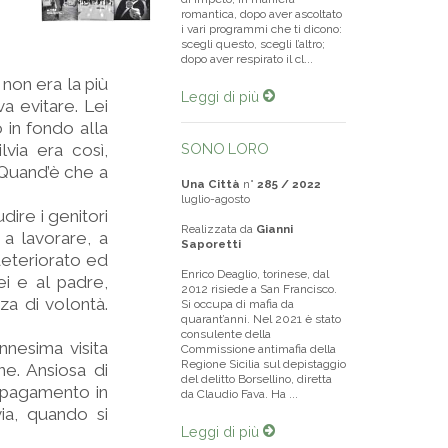
romantica, dopo aver ascoltato
i vari programmi che ti dicono:
scegli questo, scegli l’altro;
dopo aver respirato il cl...
 non era la più
Leggi di più
a evitare. Lei
 in fondo alla
lvia era così,
SONO LORO
 Quand’è che a
Una Città
n°
285 / 2022
luglio-agosto
dire i genitori
Realizzata da
Gianni
 a lavorare, a
Saporetti
 deteriorato ed
Enrico Deaglio, torinese, dal
ei e al padre,
2012 risiede a San Francisco.
za di volontà.
Si occupa di mafia da
quarant’anni. Nel 2021 è stato
consulente della
nnesima visita
Commissione antimafia della
Regione Sicilia sul depistaggio
e. Ansiosa di
del delitto Borsellino, diretta
a pagamento in
da Claudio Fava. Ha ...
via, quando si
Leggi di più