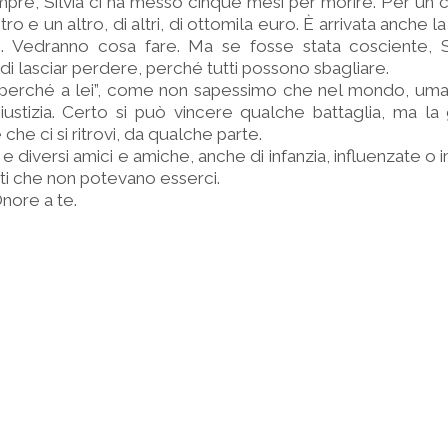
re, Silvia ci ha messo cinque mesi per morire. Per un 
ro e un altro, di altri, di ottomila euro. È arrivata anche la
do. Vedranno cosa fare. Ma se fosse stata cosciente, S
i lasciar perdere, perché tutti possono sbagliare.
 “perché a lei”, come non sapessimo che nel mondo, uma
giustizia. Certo si può vincere qualche battaglia, ma la
che ci si ritrovi, da qualche parte.
e diversi amici e amiche, anche di infanzia, influenzate o 
ti che non potevano esserci.
Onore a te.