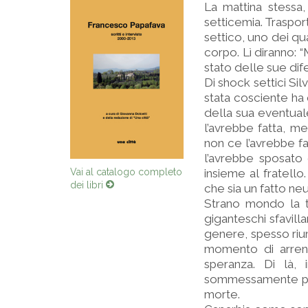
La mattina stessa,
setticemia. Traspor
settico, uno dei qu
corpo. Lì diranno: 
stato delle sue dif
Di shock settici Si
stata cosciente ha
della sua eventuale
l’avrebbe fatta, me
non ce l’avrebbe fa
l’avrebbe sposato
insieme al fratello
Vai al catalogo completo
dei libri
che sia un fatto ne
Strano mondo la t
giganteschi sfavillan
genere, spesso riun
momento di arrend
speranza. Di là, i
sommessamente pian
morte.