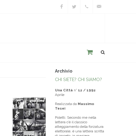
Facebook
Twitter
+39
unacitta@unacitta.o
0543
21422
Archivio
CHI SIETE? CHI SIAMO?
Una Città
n°
12 / 1992
Aprile
Realizzata da
Massimo
Tesei
Poletti. Secondo me nella
lettera c’è il classico
atteggiamento della forzatura
elettorale, è una lettera scritta
di impeto, in maniera