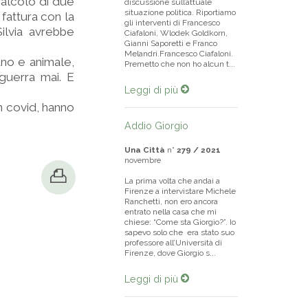
calcolo di due
discussione sull’attuale
situazione politica. Riportiamo
 fattura con la
gli interventi di Francesco
ilvia avrebbe
Ciafaloni, Wlodek Goldkorn,
Gianni Saporetti e Franco
Melandri.Francesco Ciafaloni.
no e animale,
Premetto che non ho alcun t...
 guerra mai. E
Leggi di più
in covid, hanno
Addio Giorgio
Una Città
n°
279 / 2021
novembre
La prima volta che andai a
Firenze a intervistare Michele
Ranchetti, non ero ancora
entrato nella casa che mi
chiese: “Come sta Giorgio?”. Io
sapevo solo che era stato suo
professore all’Università di
Firenze, dove Giorgio s...
Leggi di più