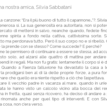
a nostra amica, Silvia Sabbatani
canzone: “Era il più buono di tutto il capannone…”?. Silvia
nerosa sì. La sua generosità era autoritaria, non si potev
rcato di mettersi in salvo, neanche quando, fedele fino
nne spinta a fondo nella cattiva, cattivissima sorte. Si
to ma perdonava tutto. Però il suo corpo no e si ribellò.
 se la prende con se stesso? Come succede? E perché?
sone le permisero di continuare a essere se stessa, ad accu
asto solo, ad alzarsi alle quattro di mattina per andare
pendi in regali. Ma non fu gratis: lentamente il corpo si è
. Quando a Faenza l’alluvione ha devastato la casa a l
 prodigarsi ben al di là delle proprie forze, a pura for
are che quello era niente rispetto a ciò che l’aspettava.
tare il vecchio padre in vacanza al mare, quando in un’e
a le hanno visto un calcolo vicino alla bocca del ren
ma in fretta, quasi senza ricovero, ha deciso di andare 
a rinomata anche per quel tipo di interventi. E con Sil
a cosa, non c’era verso.