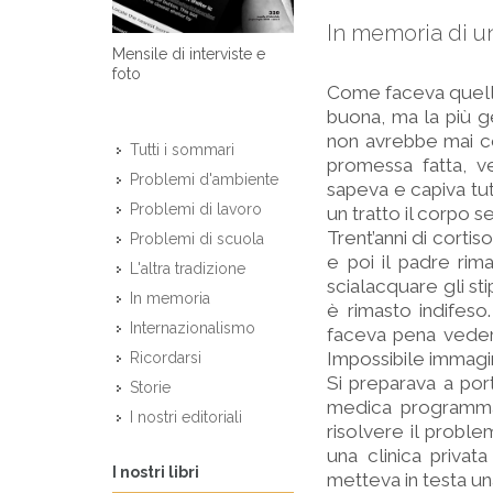
In memoria di un
Mensile di interviste e
foto
Come faceva quella 
buona, ma la più ge
non avrebbe mai ce
Tutti i sommari
promessa fatta, ve
Problemi d'ambiente
sapeva e capiva tut
Problemi di lavoro
un tratto il corpo
Trent’anni di corti
Problemi di scuola
e poi il padre rim
L'altra tradizione
scialacquare gli sti
In memoria
è rimasto indifeso
Internazionalismo
faceva pena vederla
Impossibile immagin
Ricordarsi
Si preparava a por
Storie
medica programmat
I nostri editoriali
risolvere il proble
una clinica privat
I nostri libri
metteva in testa un