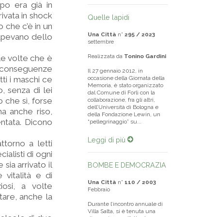
opo era già in
rivata in shock
Quelle lapidi
 che c’è in un
Una Città
n°
295 / 2023
 sapevano dello
settembre
Realizzata da
Tonino Gardini
lle volte che è
le conseguenze
Il 27 gennaio 2012, in
ti i maschi ce
occasione della Giornata della
Memoria, è stato organizzato
, senza di lei
dal Comune di Forlì con la
 che sì, forse
collaborazione, fra gli altri,
dell’Università di Bologna e
a anche riso,
della Fondazione Lewin, un
entata. Dicono
“pellegrinaggio” su...
Leggi di più
torno a letti
cialisti di ogni
sia arrivato il
BOMBE E DEMOCRAZIA
vitalità e di
Una Città
n°
110 / 2003
iosi, a volte
Febbraio
tare, anche la
Durante l’incontro annuale di
Villa Salta, si è tenuta una