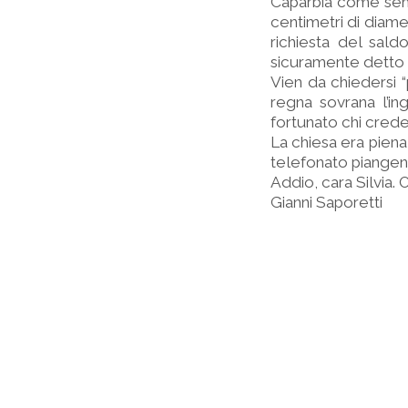
Caparbia come semp
centimetri di diamet
richiesta del sal
sicuramente detto d
Vien da chiedersi
regna sovrana l’in
fortunato chi crede 
La chiesa era piena 
telefonato piangen
Addio, cara Silvia. 
Gianni Saporetti