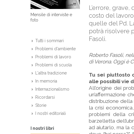
L’errore, grave, 
costo del lavoro; 
Mensile di interviste e
foto
quelle del Pd. 
potrà risolvere 
Fasoli.
Tutti i sommari
Problemi d'ambiente
Roberto Fasoli, nel
Problemi di lavoro
di Verona. Oggi è C
Problemi di scuola
L'altra tradizione
Tu sei piuttosto 
alle possibili vie d
In memoria
All’origine dei prob
Internazionalismo
un’affermazione che
Ricordarsi
distribuzione della 
Storie
la crisi economica,
I nostri editoriali
problemi della cri
barzelletta dell’ub
ad aiutarlo, ma la 
I nostri libri