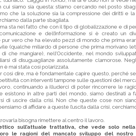
 E l’ubriaco: "Laggiù in fondo, ma là è buio non si vede ni
in cui siamo sia questa: stiamo cercando nel posto sbagl
amo che la soluzione sia la compressione dei diritti e la
chiamo dalla parte sbagliata.
ma sta nel fatto che con il tipo di globalizzazione e di pe
comunicazione e dell’informazione si è creato un diva
è pur vero che ha elevato pezzi di mondo che prima era
civile (qualche miliardo di persone che prima morivano le
di che mangiare), nell’Occidente, nel mondo sviluppa
iarsi di disuguaglianze assolutamente clamorose. Negli
n è mai stata così polarizzata.
per così dire, ma è fondamentale capire questo, perché s
mpetitività con interventi tampone sulle questioni del mer
oro, continuando a illuderci di poter rincorrere le ragi
e esistono in altre parti del mondo, siamo destinati a fa
si di uscire dalla crisi. Non che queste cose non sian
ensiamo di affidare a queste l’uscita dalla crisi, cerchiam
rovarla bisogna rimettere al centro il lavoro.
ttico sull’attuale trattativa, che vede solo nella
oro le ragioni del mancato sviluppo del nostro