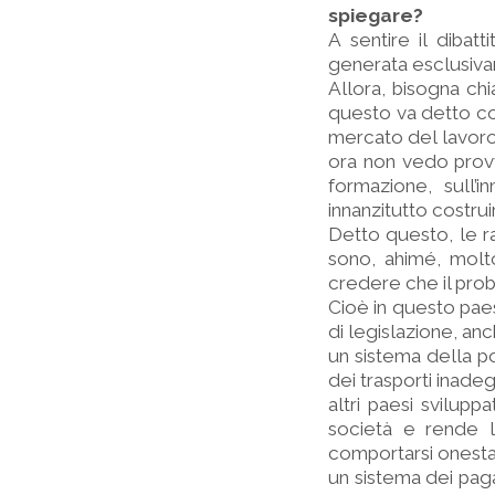
spiegare?
A sentire il dibat
generata esclusiva
Allora, bisogna chi
questo va detto con
mercato del lavoro
ora non vedo provve
formazione, sull’i
innanzitutto costrui
Detto questo, le ra
sono, ahimé, molt
credere che il probl
Cioè in questo pae
di legislazione, anc
un sistema della po
dei trasporti inadeg
altri paesi svilupp
società e rende la
comportarsi onesta
un sistema dei pa