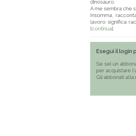
dinosauro.
A me sembra che sia
Insomma, racconta
lavoro significa ra
[
continua
]
Esegui il login
Se sei un abbona
per acquistare l
Gli abbonati alla