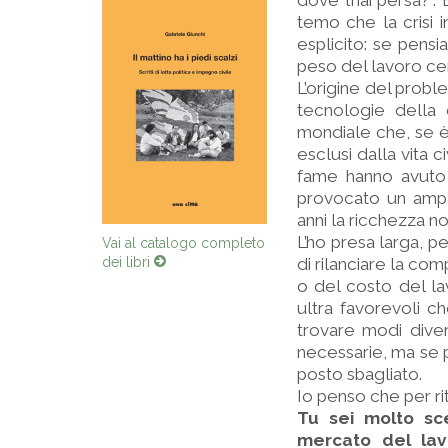
dove l’hai persa?”.
temo che la crisi 
esplicito: se pensi
peso del lavoro cer
L’origine del proble
tecnologie della 
mondiale che, se 
esclusi dalla vita 
fame hanno avuto 
provocato un ampl
anni la ricchezza no
L’ho presa larga, 
Vai al catalogo completo
dei libri
di rilanciare la co
o del costo del lav
ultra favorevoli ch
trovare modi diver
necessarie, ma se p
posto sbagliato.
Io penso che per rit
Tu sei molto sce
mercato del lav