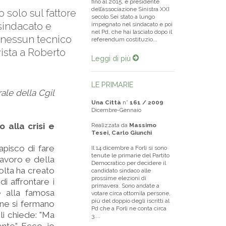
fino al 2015, è presidente
dell’associazione Sinistra XXI
o solo sul fattore
secolo.Sei stato a lungo
l sindacato e
impegnato nel sindacato e poi
nel Pd, che hai lasciato dopo il
 nessun tecnico
referendum costituzio...
ista a Roberto
Leggi di più
LE PRIMARIE
rale della Cgil
Una Città
n°
161 / 2009
Dicembre-Gennaio
 alla crisi e
Realizzata da
Massimo
Tesei, Carlo Giunchi
Capisco di fare
Il 14 dicembre a Forlì si sono
tenute le primarie del Partito
lavoro e della
Democratico per decidere il
volta ha creato
candidato sindaco alle
prossime elezioni di
i affrontare i
primavera. Sono andate a
e alla famosa
votare circa ottomila persone,
più del doppio degli iscritti al
one si fermano
Pd che a Forlì ne conta circa
gli chiede: "Ma
3....