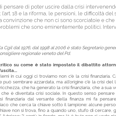
di pensare di poter uscire dalla crisi intervenend
l’art. 18 e la riforma, le pensioni, le difficoltà de
La convinzione che non ci sono scorciatoie e che
problemi che sono eminentemente politici. Interv
la Cgil dal 1976, dal 1998 al 2006 è stato Segretario gene
onsigliere regionale veneto del Pd.
critico su come è stato impostato il dibattito attorno
’uscita...
lemi in cui oggi ci troviamo non c’è la crisi finanziaria. 
 può sembrare azzardata, ma all’origine c’è la crisi del 
ricchezza, che ha generato la crisi finanziaria, che a sua 
 che è diventata crisi sociale. In questo senso pensare d
si finanziaria dal versante della finanza mi fa pensar
riaco che cerca la chiave sotto il lampione: alcune pers
chiave non si trova, fino a quando uno, stufo di cercare, 