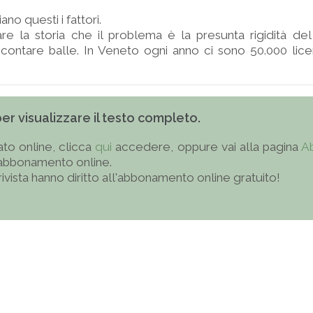
no questi i fattori.
re la storia che il problema è la presunta rigidità de
ccontare balle. In Veneto ogni anno ci sono 50.000 licenzi
 per visualizzare il testo completo.
to online, clicca
qui
accedere, oppure vai alla pagina
A
'abbonamento online.
 rivista hanno diritto all'abbonamento online gratuito!