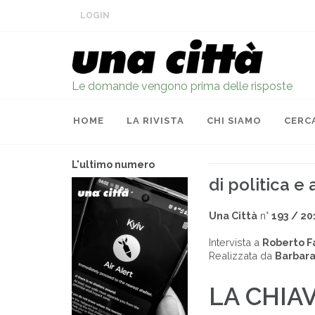
LOGIN
Le domande vengono prima delle risposte
HOME
LA RIVISTA
CHI SIAMO
CERC
L'ultimo numero
di politica e 
Una Città
n°
193 / 20
Intervista a
Roberto Fa
Realizzata da
Barbara
LA CHIA