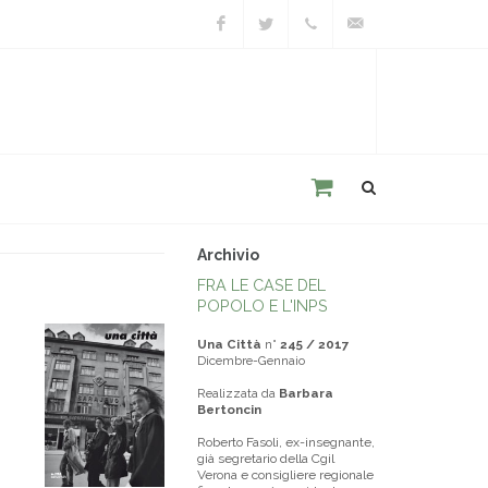
Facebook
Twitter
+39
unacitta@unacitta.o
0543
21422
Archivio
FRA LE CASE DEL
POPOLO E L'INPS
Una Città
n°
245 / 2017
Dicembre-Gennaio
Realizzata da
Barbara
Bertoncin
Roberto Fasoli, ex-insegnante,
già segretario della Cgil
Verona e consigliere regionale