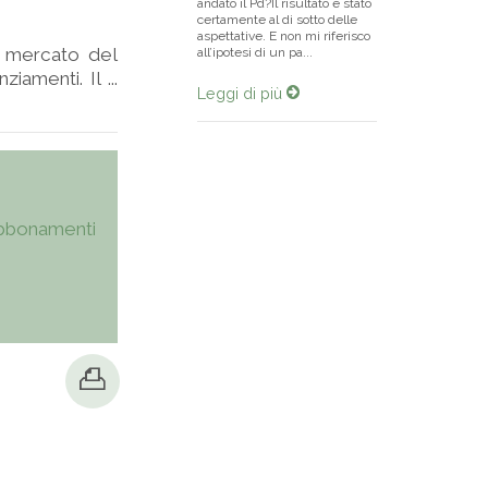
andato il Pd?Il risultato è stato
certamente al di sotto delle
aspettative. E non mi riferisco
l mercato del
all’ipotesi di un pa...
amenti. Il ...
Leggi di più
bbonamenti