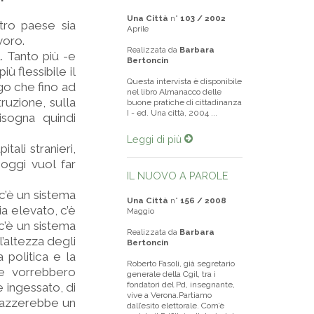
Una Città
n°
103 / 2002
stro paese sia
Aprile
voro.
Realizzata da
Barbara
. Tanto più -e
Bertoncin
 flessibile il
Questa intervista è disponibile
go che fino ad
nel libro Almanacco delle
truzione, sulla
buone pratiche di cittadinanza
I - ed. Una città, 2004 ...
isogna quindi
Leggi di più
ali stranieri,
oggi vuol far
IL NUOVO A PAROLE
c’è un sistema
Una Città
n°
156 / 2008
ia elevato, c’è
Maggio
c’è un sistema
Realizzata da
Barbara
l’altezza degli
Bertoncin
 politica e la
Roberto Fasoli, già segretario
he vorrebbero
generale della Cgil, tra i
fondatori del Pd, insegnante,
 ingessato, di
vive a Verona.Partiamo
mazzerebbe un
dall’esito elettorale. Com’è