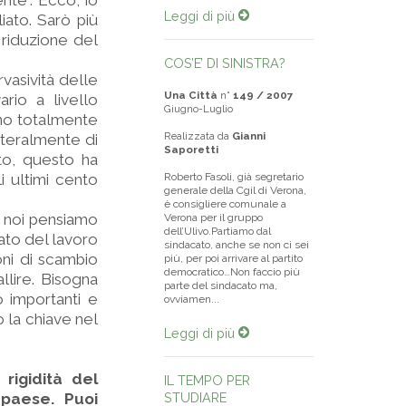
ente”. Ecco, io
Leggi di più
iato. Sarò più
 riduzione del
COS’E’ DI SINISTRA?
rvasività delle
Una Città
n°
149 / 2007
rio a livello
Giugno-Luglio
no totalmente
Realizzata da
Gianni
tteralmente di
Saporetti
to, questo ha
 ultimi cento
Roberto Fasoli, già segretario
generale della Cgil di Verona,
è consigliere comunale a
e noi pensiamo
Verona per il gruppo
dell’Ulivo.Partiamo dal
cato del lavoro
sindacato, anche se non ci sei
oni di scambio
più, per poi arrivare al partito
democratico…Non faccio più
llire. Bisogna
parte del sindacato ma,
o importanti e
ovviamen...
o la chiave nel
Leggi di più
 rigidità del
IL TEMPO PER
 paese. Puoi
STUDIARE