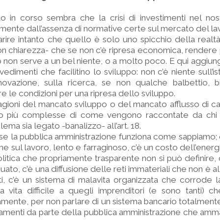
tito in corso sembra che la crisi di investimenti nel no
mente dall’assenza di normative certe sul mercato del la
arire intanto che quello è solo uno spicchio della realtà
 chiarezza- che se non c’è ripresa economica, rendere più
 non serve a un bel niente, o a molto poco. E qui aggiun
dimenti che facilitino lo sviluppo: non c’è niente sull’is
nnovazione, sulla ricerca, se non qualche balbettio, b
re le condizioni per una ripresa dello sviluppo.
gioni del mancato sviluppo o del mancato afflusso di capit
o più complesse di come vengono raccontate da chi 
ema sia legato -banalizzo- all’art. 18.
se la pubblica amministrazione funziona come sappiamo; 
he sul lavoro, lento e farraginoso, c’è un costo dell’energ
litica che propriamente trasparente non si può definire, 
uato, c’è una diffusione delle reti immateriali che non è al
ati, c’è un sistema di malavita organizzata che corrode la
 vita difficile a quegli imprenditori (e sono tanti) c
mente, per non parlare di un sistema bancario totalmente
gamenti da parte della pubblica amministrazione che am