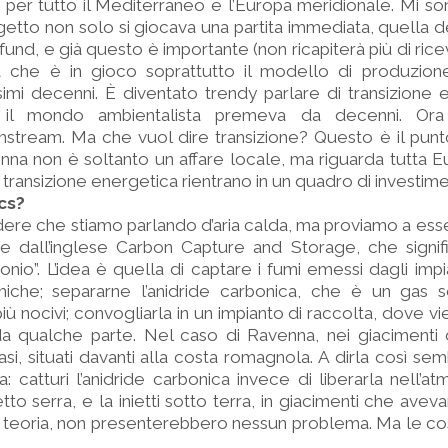
ma per tutto il Mediterraneo e l’Europa meridionale. Mi s
etto non solo si giocava una partita immediata, quella d
fund, e già questo è importante (non ricapiterà più di rice
a che è in gioco soprattutto il modello di produzi
simi decenni. È diventato trendy parlare di transizione 
 il mondo ambientalista premeva da decenni. Ora
nstream. Ma che vuol dire transizione? Questo è il punt
a non è soltanto un affare locale, ma riguarda tutta E
i transizione energetica rientrano in un quadro di investime
cs?
ere che stiamo parlando d’aria calda, ma proviamo a esser
ne dall’inglese Carbon Capture and Storage, che signif
nio”. L’idea è quella di captare i fumi emessi dagli impian
rmiche; separarne l’anidride carbonica, che è un gas
ù nocivi; convogliarla in un impianto di raccolta, dove vi
 da qualche parte. Nel caso di Ravenna, nei giacimenti d
si, situati davanti alla costa romagnola. A dirla così s
a: catturi l’anidride carbonica invece di liberarla nell’a
fetto serra, e la inietti sotto terra, in giacimenti che av
in teoria, non presenterebbero nessun problema. Ma le c