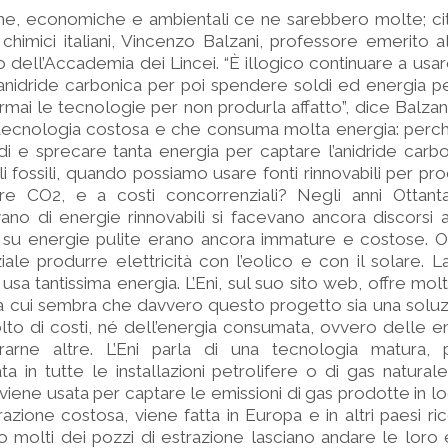
che, economiche e ambientali ce ne sarebbero molte; ci
i chimici italiani, Vincenzo Balzani, professore emerito al
ell’Accademia dei Lincei. “È illogico continuare a usar
anidride carbonica per poi spendere soldi ed energia pe
ai le tecnologie per non produrla affatto”, dice Balzani
tecnologia costosa e che consuma molta energia: pe
di e sprecare tanta energia per captare l’anidride carb
 fossili, quando possiamo usare fonti rinnovabili per pr
e CO2, e a costi concorrenziali? Negli anni Ottant
vano di energie rinnovabili si facevano ancora discorsi av
 su energie pulite erano ancora immature e costose. O
ale produrre elettricità con l’eolico e con il solare. L
sa tantissima energia. L’Eni, sul suo sito web, offre molt
a cui sembra che davvero questo progetto sia una soluz
lto di costi, né dell’energia consumata, ovvero delle em
rarne altre. L’Eni parla di una tecnologia matura,
in tutte le installazioni petrolifere o di gas natural
iene usata per captare le emissioni di gas prodotte in lo
zione costosa, viene fatta in Europa e in altri paesi ric
 molti dei pozzi di estrazione lasciano andare le loro 