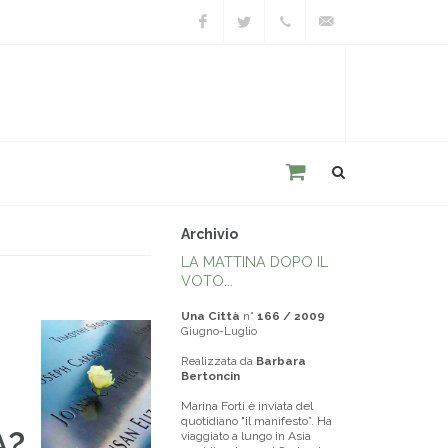
Facebook
Twitter
+39
unacitta@unacitta.o
0543
21422
Archivio
LA MATTINA DOPO IL
VOTO...
Una Città
n°
166 / 2009
Giugno-Luglio
Realizzata da
Barbara
Bertoncin
Marina Forti è inviata del
quotidiano "il manifesto”. Ha
A?
viaggiato a lungo in Asia