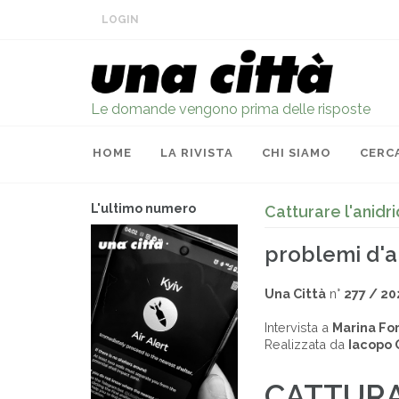
LOGIN
Le domande vengono prima delle risposte
HOME
LA RIVISTA
CHI SIAMO
CERC
L'ultimo numero
Catturare l'anidr
problemi d'
Una Città
n°
277 / 20
Intervista a
Marina For
Realizzata da
Iacopo 
CATTURA