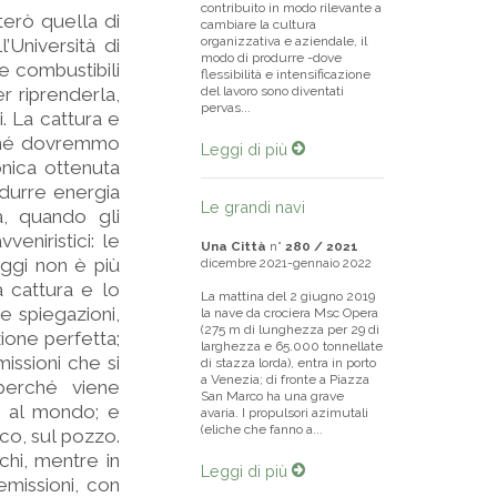
contribuito in modo rilevante a
terò quella di
cambiare la cultura
organizzativa e aziendale, il
l’Università di
modo di produrre -dove
e combustibili
flessibilità e intensificazione
r riprenderla,
del lavoro sono diventati
pervas...
. La cattura e
rché dovremmo
Leggi di più
onica ottenuta
odurre energia
Le grandi navi
a, quando gli
veniristici: le
Una Città
n°
280 / 2021
ggi non è più
dicembre 2021-gennaio 2022
a cattura e lo
La mattina del 2 giugno 2019
e spiegazioni,
la nave da crociera Msc Opera
(275 m di lunghezza per 29 di
ione perfetta;
larghezza e 65.000 tonnellate
issioni che si
di stazza lorda), entra in porto
a Venezia; di fronte a Piazza
 perché viene
San Marco ha una grave
e al mondo; e
avaria. I propulsori azimutali
(eliche che fanno a...
co, sul pozzo.
chi, mentre in
Leggi di più
emissioni, con