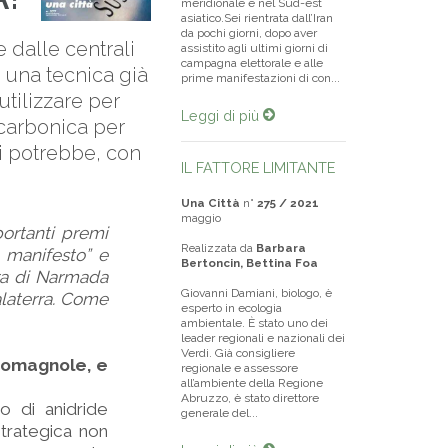
meridionale e nel Sud-est
asiatico.Sei rientrata dall’Iran
da pochi giorni, dopo aver
e dalle centrali
assistito agli ultimi giorni di
campagna elettorale e alle
: una tecnica già
prime manifestazioni di con...
utilizzare per
Leggi di più
 carbonica per
i potrebbe, con
IL FATTORE LIMITANTE
Una Città
n°
275 / 2021
maggio
portanti premi
Realizzata da
Barbara
il manifesto” e
Bertoncin, Bettina Foa
nora di Narmada
Giovanni Damiani, biologo, è
Malaterra. Come
esperto in ecologia
ambientale. È stato uno dei
leader regionali e nazionali dei
Verdi. Già consigliere
 romagnole, e
regionale e assessore
all’ambiente della Regione
Abruzzo, è stato direttore
o di anidride
generale del...
strategica non