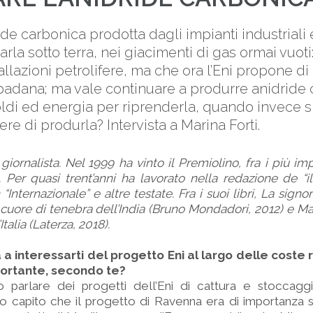
ide carbonica prodotta dagli impianti industriali 
arla sotto terra, nei giacimenti di gas ormai vuoti
allazioni petrolifere, ma che ora l’Eni propone di 
 padana; ma vale continuare a produrre anidride
ldi ed energia per riprenderla, quando invece s
tere di produrla? Intervista a Marina Forti.
giornalista. Nel 1999 ha vinto il Premiolino, fra i più im
ani. Per quasi trent’anni ha lavorato nella redazione de “
“Internazionale” e altre testate. Fra i suoi libri, La sig
 Il cuore di tenebra dell’India (Bruno Mondadori, 2012) e 
talia (Laterza, 2018).
 a interessarti del progetto Eni al largo delle coste
portante, secondo te?
 parlare dei progetti dell’Eni di cattura e stoccaggi
 ho capito che il progetto di Ravenna era di importanza 