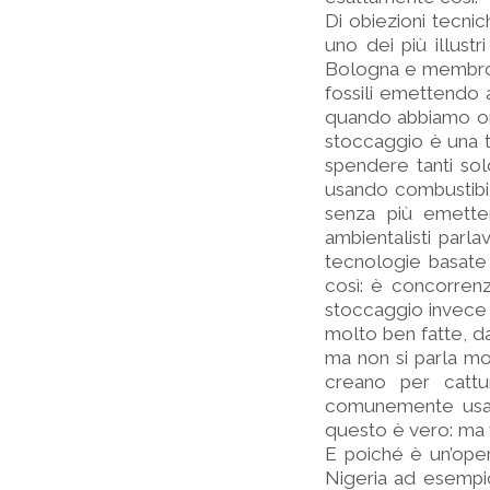
Di obiezioni tecni
uno dei più illustr
Bologna e membro d
fossili emettendo 
quando abbiamo orm
stoccaggio è una 
spendere tanti sol
usando combustibili
senza più emetter
ambientalisti parla
tecnologie basate
così: è concorrenzi
stoccaggio invece u
molto ben fatte, d
ma non si parla mo
creano per cattu
comunemente usata 
questo è vero: ma v
E poiché è un’opera
Nigeria ad esempio