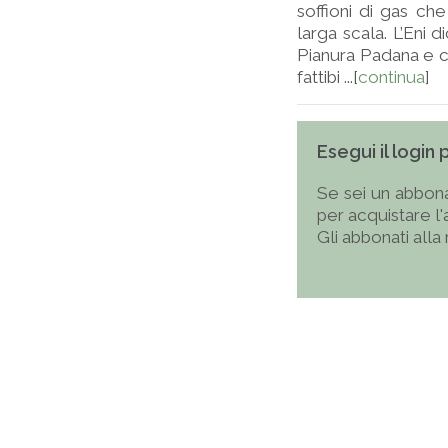
soffioni di gas che
larga scala. L’Eni d
Pianura Padana e c
fattibi ...[
continua
]
Esegui il login
Se sei un abbona
per acquistare l
Gli abbonati alla