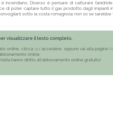
 si incendiano. Diverso è pensare di catturare l’anidrid
ice di poter captare tutto il gas prodotto dagli impianti in
onvogliarli sotto la costa romagnola: non so se sarebb
 per visualizzare il testo completo.
to online, clicca
qui
accedere, oppure vai alla pagina
A
'abbonamento online.
 rivista hanno diritto all'abbonamento online gratuito!