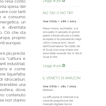
Leggi di più
ono resa conto
ella spesa dei
vere così tanti
NO TAV O NO TIR?
one e consumo
energetica, un
Una Città
n°
186 / 2011
 è diventata
Mario Virano, architetto, si è
o. Ciò che sta
occupato in passato di grandi
opere infrastrutturali a livello
uropa, proprio
europeo e ha presieduto negli
nti europei.
ultimi cinque anni i lavori
dell’Osservatorio Tav della Val
di Susa.Una cosa chiara che
e più precisi.
esce dalla vicenda Tav in Val di
Susa è che...
ica “cattura e
ti industriali,
Leggi di più
 serra e come
ene liquefatta;
IL VENETO DI AMAZON
i idrocarburi,
embrerebbe una
Una Città
n°
281 / 2022
tmosfera, dove
febbraio
evano contenuto
La diffusione di Internet e la
ose non stanno
crescita progressiva del
mercato digitale hanno