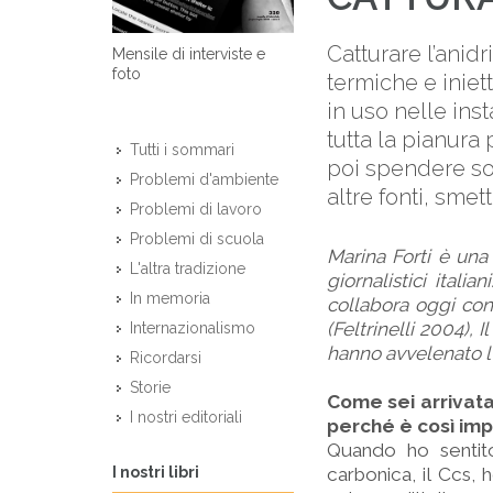
Catturare l’anidr
Mensile di interviste e
foto
termiche e iniett
in uso nelle inst
tutta la pianura
Tutti i sommari
poi spendere so
Problemi d'ambiente
altre fonti, smet
Problemi di lavoro
Problemi di scuola
Marina Forti è una 
L'altra tradizione
giornalistici itali
In memoria
collabora oggi con 
(Feltrinelli 2004),
Internazionalismo
hanno avvelenato l’I
Ricordarsi
Storie
Come sei arrivata
I nostri editoriali
perché è così im
Quando ho sentito
I nostri libri
carbonica, il Ccs,