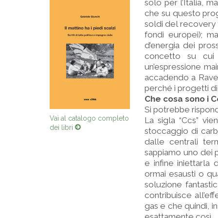
solo per l’Italia, 
che su questo prog
soldi del recovery 
fondi europei); m
d’energia dei pros
concetto su cui
un’espressione mai
accadendo a Ravenn
perché i progetti d
Che cosa sono i C
Si potrebbe rispond
Vai al catalogo completo
La sigla “Ccs” vie
dei libri
stoccaggio di carbo
dalle centrali te
sappiamo uno dei pi
e infine iniettarla
ormai esausti o qua
soluzione fantastic
contribuisce all’ef
gas e che quindi, 
esattamente così.