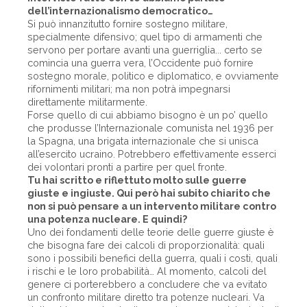
dell’internazionalismo democratico…
Si può innanzitutto fornire sostegno militare,
specialmente difensivo; quel tipo di armamenti che
servono per portare avanti una guerriglia... certo se
comincia una guerra vera, l’Occidente può fornire
sostegno morale, politico e diplomatico, e ovviamente
rifornimenti militari; ma non potrà impegnarsi
direttamente militarmente.
Forse quello di cui abbiamo bisogno è un po’ quello
che produsse l’Internazionale comunista nel 1936 per
la Spagna, una brigata internazionale che si unisca
all’esercito ucraino. Potrebbero effettivamente esserci
dei volontari pronti a partire per quel fronte.
Tu hai scritto e riflettuto molto sulle guerre
giuste e ingiuste. Qui però hai subito chiarito che
non si può pensare a un intervento militare contro
una potenza nucleare. E quindi?
Uno dei fondamenti delle teorie delle guerre giuste è
che bisogna fare dei calcoli di proporzionalità: quali
sono i possibili benefici della guerra, quali i costi, quali
i rischi e le loro probabilità… Al momento, calcoli del
genere ci porterebbero a concludere che va evitato
un confronto militare diretto tra potenze nucleari. Va