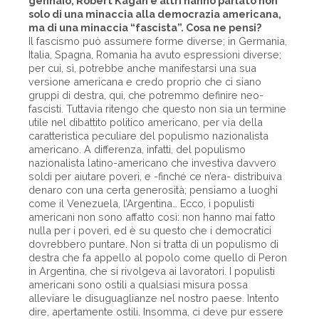
gennaio, Robert Kagan e altri hanno parlato non
solo di una minaccia alla democrazia americana,
ma di una minaccia “fascista”. Cosa ne pensi?
Il fascismo può assumere forme diverse; in Germania,
Italia, Spagna, Romania ha avuto espressioni diverse;
per cui, sì, potrebbe anche manifestarsi una sua
versione americana e credo proprio che ci siano
gruppi di destra, qui, che potremmo definire neo-
fascisti. Tuttavia ritengo che questo non sia un termine
utile nel dibattito politico americano, per via della
caratteristica peculiare del populismo nazionalista
americano. A differenza, infatti, del populismo
nazionalista latino-americano che investiva davvero
soldi per aiutare poveri, e -finché ce n’era- distribuiva
denaro con una certa generosità; pensiamo a luoghi
come il Venezuela, l’Argentina… Ecco, i populisti
americani non sono affatto così: non hanno mai fatto
nulla per i poveri, ed è su questo che i democratici
dovrebbero puntare. Non si tratta di un populismo di
destra che fa appello al popolo come quello di Peron
in Argentina, che si rivolgeva ai lavoratori. I populisti
americani sono ostili a qualsiasi misura possa
alleviare le disuguaglianze nel nostro paese. Intento
dire, apertamente ostili. Insomma, ci deve pur essere