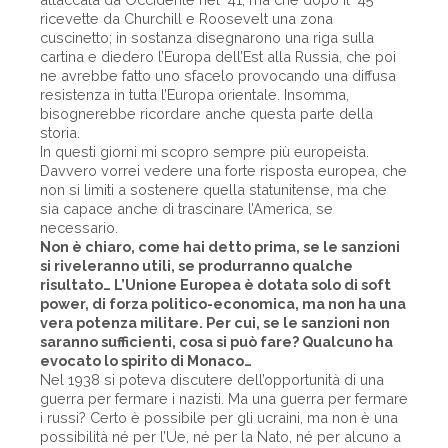
ricevette da Churchill e Roosevelt una zona
cuscinetto; in sostanza disegnarono una riga sulla
cartina e diedero l’Europa dell’Est alla Russia, che poi
ne avrebbe fatto uno sfacelo provocando una diffusa
resistenza in tutta l’Europa orientale. Insomma,
bisognerebbe ricordare anche questa parte della
storia.
In questi giorni mi scopro sempre più europeista.
Davvero vorrei vedere una forte risposta europea, che
non si limiti a sostenere quella statunitense, ma che
sia capace anche di trascinare l’America, se
necessario.
Non è chiaro, come hai detto prima, se le sanzioni
si riveleranno utili, se produrranno qualche
risultato… L’Unione Europea è dotata solo di soft
power, di forza politico-economica, ma non ha una
vera potenza militare. Per cui, se le sanzioni non
saranno sufficienti, cosa si può fare? Qualcuno ha
evocato lo spirito di Monaco…
Nel 1938 si poteva discutere dell’opportunità di una
guerra per fermare i nazisti. Ma una guerra per fermare
i russi? Certo è possibile per gli ucraini, ma non è una
possibilità né per l’Ue, né per la Nato, né per alcuno a