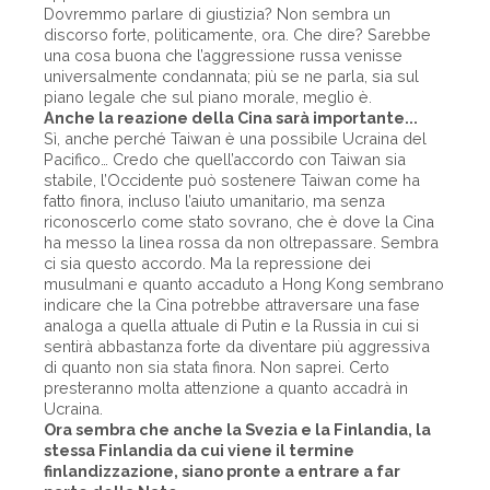
Dovremmo parlare di giustizia? Non sembra un
discorso forte, politicamente, ora. Che dire? Sarebbe
una cosa buona che l’aggressione russa venisse
universalmente condannata; più se ne parla, sia sul
piano legale che sul piano morale, meglio è.
Anche la reazione della Cina sarà importante...
Sì, anche perché Taiwan è una possibile Ucraina del
Pacifico… Credo che quell’accordo con Taiwan sia
stabile, l’Occidente può sostenere Taiwan come ha
fatto finora, incluso l’aiuto umanitario, ma senza
riconoscerlo come stato sovrano, che è dove la Cina
ha messo la linea rossa da non oltrepassare. Sembra
ci sia questo accordo. Ma la repressione dei
musulmani e quanto accaduto a Hong Kong sembrano
indicare che la Cina potrebbe attraversare una fase
analoga a quella attuale di Putin e la Russia in cui si
sentirà abbastanza forte da diventare più aggressiva
di quanto non sia stata finora. Non saprei. Certo
presteranno molta attenzione a quanto accadrà in
Ucraina.
Ora sembra che anche la Svezia e la Finlandia, la
stessa Finlandia da cui viene il termine
finlandizzazione, siano pronte a entrare a far