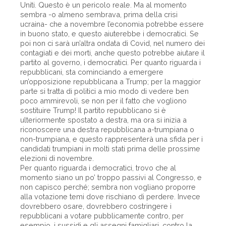
Uniti. Questo è un pericolo reale. Ma al momento
sembra -o almeno sembrava, prima della crisi
ucraina- che a novembre l’economia potrebbe essere
in buono stato, e questo aiuterebbe i democratici. Se
poi non ci sarà un’altra ondata di Covid, nel numero dei
contagiati e dei morti, anche questo potrebbe aiutare il
partito al governo, i democratici. Per quanto riguarda i
repubblicani, sta cominciando a emergere
un’opposizione repubblicana a Trump; per la maggior
parte si tratta di politici a mio modo di vedere ben
poco ammirevoli, se non per il fatto che vogliono
sostituire Trump! Il partito repubblicano si è
ulteriormente spostato a destra, ma ora si inizia a
riconoscere una destra repubblicana a-trumpiana o
non-trumpiana, e questo rappresenterà una sfida per i
candidati trumpiani in molti stati prima delle prossime
elezioni di novembre.
Per quanto riguarda i democratici, trovo che al
momento siano un po’ troppo passivi al Congresso, e
non capisco perché; sembra non vogliano proporre
alla votazione temi dove rischiano di perdere. Invece
dovrebbero osare, dovrebbero costringere i
repubblicani a votare pubblicamente contro, per
esempio, i sussidi e gli assegni famigliari, contro la