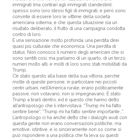
immigrati (ma contrari agli immigrati clandestini);
spesso sono loro stessi figli di immigrati, e però sono
convinte di essere loro le vittime della società
americana odierna, e che questa situazione sia un
risultato deliberato, il frutto di una campagna condotta
contro di loro.
È una sensazione molto profonda, una perdita direi
quasi più culturale che economica. Una perdita di
status. Non conosco il numero degli americani che si
sono sentiti così, ma parliamo di un quarto, di un terzo,
numeri molto alti, e molti di loro sono stati mobilitati da
Trump.
C’è stato questo alla base della sua vittoria, perché
molte di queste persone, in particolare nei piccoli
centri urbani, nell’America rurale, erano politicamente
passive, non votavano, non si impegnavano. È stato
Trump a tirarli dentro, ed è questo che hanno detto
all’antropologo che li intervistava: “Trump mi ha fatto
sentire bene”, “Trump mi ha fatto sentire importante…”.
L’antropologo ci ha anche detto che i dialoghi avuti con
questa gente non erano conversazioni politiche, ma
emotive, istintive, e io sinceramente non so come si
può rispondere a una politica che fa leva su questi