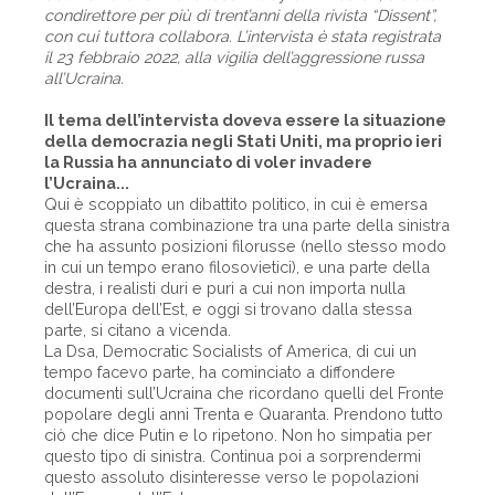
condirettore per più di trent’anni della rivista “Dissent”,
con cui tuttora collabora. L’intervista è stata registrata
il 23 febbraio 2022, alla vigilia dell’aggressione russa
all’Ucraina.
Il tema dell’intervista doveva essere la situazione
della democrazia negli Stati Uniti, ma proprio ieri
la Russia ha annunciato di voler invadere
l’Ucraina...
Qui è scoppiato un dibattito politico, in cui è emersa
questa strana combinazione tra una parte della sinistra
che ha assunto posizioni filorusse (nello stesso modo
in cui un tempo erano filosovietici), e una parte della
destra, i realisti duri e puri a cui non importa nulla
dell’Europa dell’Est, e oggi si trovano dalla stessa
parte, si citano a vicenda.
La Dsa, Democratic Socialists of America, di cui un
tempo facevo parte, ha cominciato a diffondere
documenti sull’Ucraina che ricordano quelli del Fronte
popolare degli anni Trenta e Quaranta. Prendono tutto
ciò che dice Putin e lo ripetono. Non ho simpatia per
questo tipo di sinistra. Continua poi a sorprendermi
questo assoluto disinteresse verso le popolazioni