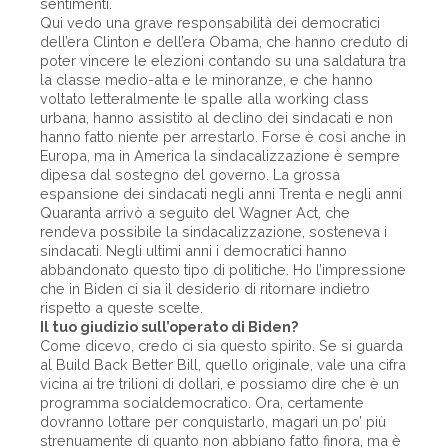
sentimenti.
Qui vedo una grave responsabilità dei democratici
dell’era Clinton e dell’era Obama, che hanno creduto di
poter vincere le elezioni contando su una saldatura tra
la classe medio-alta e le minoranze, e che hanno
voltato letteralmente le spalle alla working class
urbana, hanno assistito al declino dei sindacati e non
hanno fatto niente per arrestarlo. Forse è così anche in
Europa, ma in America la sindacalizzazione è sempre
dipesa dal sostegno del governo. La grossa
espansione dei sindacati negli anni Trenta e negli anni
Quaranta arrivò a seguito del Wagner Act, che
rendeva possibile la sindacalizzazione, sosteneva i
sindacati. Negli ultimi anni i democratici hanno
abbandonato questo tipo di politiche. Ho l’impressione
che in Biden ci sia il desiderio di ritornare indietro
rispetto a queste scelte.
Il tuo giudizio sull’operato di Biden?
Come dicevo, credo ci sia questo spirito. Se si guarda
al Build Back Better Bill, quello originale, vale una cifra
vicina ai tre trilioni di dollari, e possiamo dire che è un
programma socialdemocratico. Ora, certamente
dovranno lottare per conquistarlo, magari un po’ più
strenuamente di quanto non abbiano fatto finora, ma è