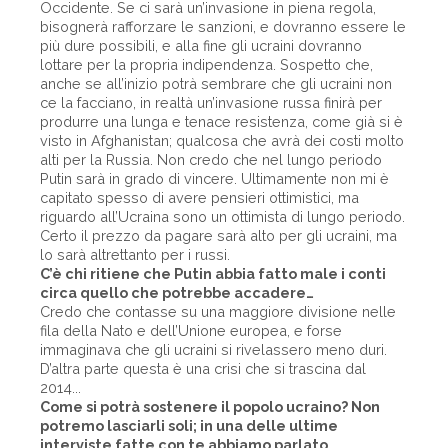
Occidente. Se ci sarà un’invasione in piena regola,
bisognerà rafforzare le sanzioni, e dovranno essere le
più dure possibili, e alla fine gli ucraini dovranno
lottare per la propria indipendenza. Sospetto che,
anche se all’inizio potrà sembrare che gli ucraini non
ce la facciano, in realtà un’invasione russa finirà per
produrre una lunga e tenace resistenza, come già si è
visto in Afghanistan; qualcosa che avrà dei costi molto
alti per la Russia. Non credo che nel lungo periodo
Putin sarà in grado di vincere. Ultimamente non mi è
capitato spesso di avere pensieri ottimistici, ma
riguardo all’Ucraina sono un ottimista di lungo periodo.
Certo il prezzo da pagare sarà alto per gli ucraini, ma
lo sarà altrettanto per i russi.
C’è chi ritiene che Putin abbia fatto male i conti
circa quello che potrebbe accadere…
Credo che contasse su una maggiore divisione nelle
fila della Nato e dell’Unione europea, e forse
immaginava che gli ucraini si rivelassero meno duri.
D’altra parte questa è una crisi che si trascina dal
2014...
Come si potrà sostenere il popolo ucraino? Non
potremo lasciarli soli; in una delle ultime
interviste fatte con te abbiamo parlato