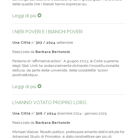
delle qualità che i liberali hanno espresso qu...
Leggi di più
I NERI POVERI E I BIANCHI POVERI
Una Città
n°
303 / 2024
settembre
Realizzata da
Barbara Bertoncin
Parliamo di “affirmative action”. A giugno 2023, la Corte suprema
degli Stati Uniti ha sostanzialmente dichiarato l’incostituzionalità
dell’uso, da parte delle università, delle cosiddette “azioni
positive&rdquo...
Leggi di più
L'HANNO VOTATO PROPRIO LORO...
Una Città
n°
306 / 2024
dicembre 2024 - gennaio 2025
Realizzata da
Barbara Bertoncin
Michael Walzer, filosofo politico, professore emerito dell’Institute for
Advanced Study di Princeton, è stato condirettore per più di