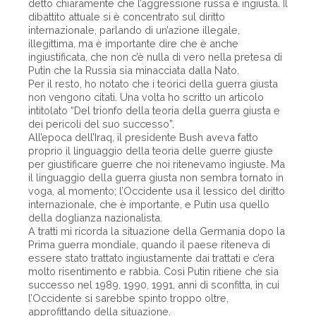
detto chiaramente che l’aggressione russa è ingiusta. Il
dibattito attuale si è concentrato sul diritto
internazionale, parlando di un’azione illegale,
illegittima, ma è importante dire che è anche
ingiustificata, che non c’è nulla di vero nella pretesa di
Putin che la Russia sia minacciata dalla Nato.
Per il resto, ho notato che i teorici della guerra giusta
non vengono citati. Una volta ho scritto un articolo
intitolato “Del trionfo della teoria della guerra giusta e
dei pericoli del suo successo”.
All’epoca dell’Iraq, il presidente Bush aveva fatto
proprio il linguaggio della teoria delle guerre giuste
per giustificare guerre che noi ritenevamo ingiuste. Ma
il linguaggio della guerra giusta non sembra tornato in
voga, al momento; l’Occidente usa il lessico del diritto
internazionale, che è importante, e Putin usa quello
della doglianza nazionalista.
A tratti mi ricorda la situazione della Germania dopo la
Prima guerra mondiale, quando il paese riteneva di
essere stato trattato ingiustamente dai trattati e c’era
molto risentimento e rabbia. Così Putin ritiene che sia
successo nel 1989, 1990, 1991, anni di sconfitta, in cui
l’Occidente si sarebbe spinto troppo oltre,
approfittando della situazione.