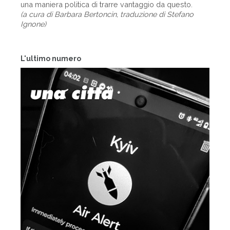
una maniera politica di trarre vantaggio da questo.
(a cura di Barbara Bertoncin, traduzione di Stefano
Ignone)
L'ultimo numero