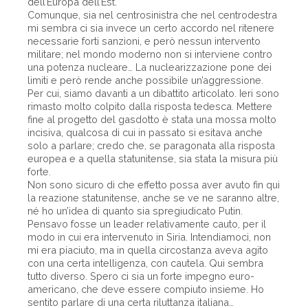
dell’Europa dell’Est.
Comunque, sia nel centrosinistra che nel centrodestra
mi sembra ci sia invece un certo accordo nel ritenere
necessarie forti sanzioni, e però nessun intervento
militare; nel mondo moderno non si interviene contro
una potenza nucleare… La nuclearizzazione pone dei
limiti e però rende anche possibile un’aggressione.
Per cui, siamo davanti a un dibattito articolato. Ieri sono
rimasto molto colpito dalla risposta tedesca. Mettere
fine al progetto del gasdotto è stata una mossa molto
incisiva, qualcosa di cui in passato si esitava anche
solo a parlare; credo che, se paragonata alla risposta
europea e a quella statunitense, sia stata la misura più
forte.
Non sono sicuro di che effetto possa aver avuto fin qui
la reazione statunitense, anche se ve ne saranno altre,
né ho un’idea di quanto sia spregiudicato Putin.
Pensavo fosse un leader relativamente cauto, per il
modo in cui era intervenuto in Siria. Intendiamoci, non
mi era piaciuto, ma in quella circostanza aveva agito
con una certa intelligenza, con cautela. Qui sembra
tutto diverso. Spero ci sia un forte impegno euro-
americano, che deve essere compiuto insieme. Ho
sentito parlare di una certa riluttanza italiana…