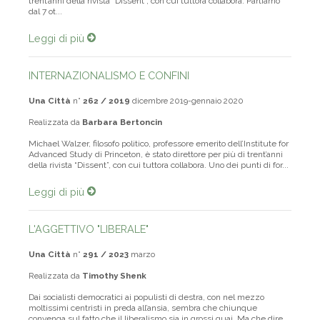
trent’anni della rivista “Dissent”, con cui tuttora collabora. Partiamo
dal 7 ot...
Leggi di più
INTERNAZIONALISMO E CONFINI
Una Città
n°
262 / 2019
dicembre 2019-gennaio 2020
Realizzata da
Barbara Bertoncin
Michael Walzer, filosofo politico, professore emerito dell’Institute for
Advanced Study di Princeton, è stato direttore per più di trent’anni
della rivista “Dissent”, con cui tuttora collabora. Uno dei punti di for...
Leggi di più
L'AGGETTIVO "LIBERALE"
Una Città
n°
291 / 2023
marzo
Realizzata da
Timothy Shenk
Dai socialisti democratici ai populisti di destra, con nel mezzo
moltissimi centristi in preda all’ansia, sembra che chiunque
convenga sul fatto che il liberalismo sia in grossi guai. Ma che dire