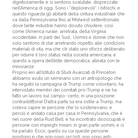
dignitosamente e si sentono svalutate, disprezzate
nell’America di oggi. Sono i “deplorevoli”, i bifolchi, e
questo riguarda gli abitanti della cintura industriale che
va dalla Pennsylvania fino al Midwest settentrionale,
dove tante industrie hanno dovuto chiudere, così
come l’America rurale, arretrata, della Virginia
occidentale, in parti del Sud… Uomini e donne che non
solo sentono di star arretrando rispetto alle condizioni
materiali di vita, ma che c’è stato uno sforzo deliberato
per ridurre il loro status nella società americana, e
questo a opera dell’élite democratica, alleata con le
minoranze.
Proprio ieri all’Istituto di Studi Avanzati di Princeton
abbiamo avuto un seminario con un antropologo che
ha seguito la campagna di Trump come volontario; ha
intervistato membri dei comitati pro-Trump e ne ha
fatto un lavoro sul campo -certo, in una posizione
contraddittoria! D’altra parte lui era ostile a Trump, ma
voleva capire le persone che lo sostenevano, e
perciò è andato casa per casa in Pennsylvania, che è
nel cuore della Rust Belt, e ha incontrato disoccupati e
persone con impieghi miseri, in gran parte uomini, e ci
ha parlato. Ecco, quello su cui queste persone
insistono è che non sono razzisti, non sono anti-