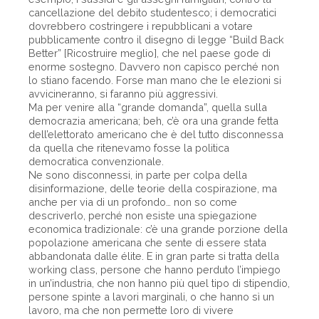
cancellazione del debito studentesco; i democratici
dovrebbero costringere i repubblicani a votare
pubblicamente contro il disegno di legge “Build Back
Better” [Ricostruire meglio], che nel paese gode di
enorme sostegno. Davvero non capisco perché non
lo stiano facendo. Forse man mano che le elezioni si
avvicineranno, si faranno più aggressivi.
Ma per venire alla “grande domanda”, quella sulla
democrazia americana; beh, c’è ora una grande fetta
dell’elettorato americano che è del tutto disconnessa
da quella che ritenevamo fosse la politica
democratica convenzionale.
Ne sono disconnessi, in parte per colpa della
disinformazione, delle teorie della cospirazione, ma
anche per via di un profondo… non so come
descriverlo, perché non esiste una spiegazione
economica tradizionale: c’è una grande porzione della
popolazione americana che sente di essere stata
abbandonata dalle élite. E in gran parte si tratta della
working class, persone che hanno perduto l’impiego
in un’industria, che non hanno più quel tipo di stipendio,
persone spinte a lavori marginali, o che hanno sì un
lavoro, ma che non permette loro di vivere