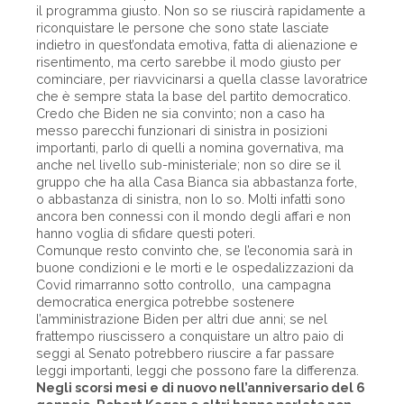
il programma giusto. Non so se riuscirà rapidamente a
riconquistare le persone che sono state lasciate
indietro in quest’ondata emotiva, fatta di alienazione e
risentimento, ma certo sarebbe il modo giusto per
cominciare, per riavvicinarsi a quella classe lavoratrice
che è sempre stata la base del partito democratico.
Credo che Biden ne sia convinto; non a caso ha
messo parecchi funzionari di sinistra in posizioni
importanti, parlo di quelli a nomina governativa, ma
anche nel livello sub-ministeriale; non so dire se il
gruppo che ha alla Casa Bianca sia abbastanza forte,
o abbastanza di sinistra, non lo so. Molti infatti sono
ancora ben connessi con il mondo degli affari e non
hanno voglia di sfidare questi poteri.
Comunque resto convinto che, se l’economia sarà in
buone condizioni e le morti e le ospedalizzazioni da
Covid rimarranno sotto controllo, una campagna
democratica energica potrebbe sostenere
l’amministrazione Biden per altri due anni; se nel
frattempo riuscissero a conquistare un altro paio di
seggi al Senato potrebbero riuscire a far passare
leggi importanti, leggi che possono fare la differenza.
Negli scorsi mesi e di nuovo nell’anniversario del 6