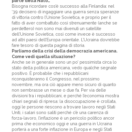
parte della Nato…
Bisogna ricordare cos’è successo alla Finlandia: nel
‘39 decisero di ingaggiare una guerra senza speranze
di vittoria contro l’Unione Sovietica, e proprio per il
fatto di aver combattuto così strenuamente (anche se
perdettero) non sono mai divenuti un satellite
dell’Unione Sovietica, così come invece è successo
ad altri paesi dell’Europa orientale. L’Ucraina dovrebbe
fare tesoro di questa pagina di storia.
Parliamo della crisi della democrazia americana.
Come vedi quella situazione?
Anche se in generale sono un po’ pessimista circa lo
stato della politica americana, vedo qualche segnale
positivo. È probabile che i repubblicani
riconquisteranno il Congresso, nel prossimo
novembre, ma ora ciò appare meno sicuro di quanto
non sembrasse un mese o due fa. Per via delle
divisioni tra i repubblicani, e perché l’economia mostra
chiari segnali di ripresa: la disoccupazione è crollata,
oggi le persone riescono a trovare lavoro negli Stati
Uniti, i salari sono saliti perché c’è una carenza di
forza-lavoro, l’inflazione è un pericolo politico ancor
prima che economico oggi e una guerra in Ucraina
porterà a una forte inflazione in Europa e negli Stati