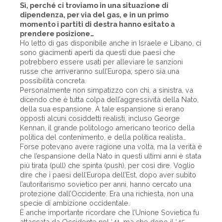
Sì, perché ci troviamo in una situazione di
dipendenza, per via del gas, e in un primo
momento i partiti di destra hanno esitato a
prendere posizione…
Ho letto di gas disponibile anche in Israele e Libano, ci
sono giacimenti aperti da questi due paesi che
potrebbero essere usati per alleviare le sanzioni
russe che arriveranno sull’Europa; spero sia una
possibilità concreta.
Personalmente non simpatizzo con chi, a sinistra, va
dicendo che è tutta colpa dell’aggressività della Nato,
della sua espansione. A tale espansione si erano
opposti alcuni cosiddetti realisti, incluso George
Kennan, il grande politologo americano teorico della
politica del contenimento, e della politica realista…
Forse potevano avere ragione una volta, ma la verità è
che l’espansione della Nato in questi ultimi anni è stata
più tirata (pull) che spinta (push), per così dire. Voglio
dire che i paesi dell’Europa dell’Est, dopo aver subìto
l’autoritarismo sovietico per anni, hanno cercato una
protezione dall’Occidente. Era una richiesta, non una
specie di ambizione occidentale.
È anche importante ricordare che l’Unione Sovietica fu
attaccata da Occidente nel ‘41, ma che dopo il ‘45