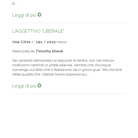
trent’anni della rivista “Dissent”, con cui tuttora collabora. L’intervista
&...
Leggi di più
L'AGGETTIVO "LIBERALE"
Una Città
n°
291 / 2023
marzo
Realizzata da
Timothy Shenk
Dai socialisti democratici ai populisti di destra, con nel mezzo
moltissimi centristi in preda all’ansia, sembra che chiunque
convenga sul fatto che il liberalismo sia in grossi guai. Ma che dire
delle qualità che i liberali hanno espresso qu...
Leggi di più