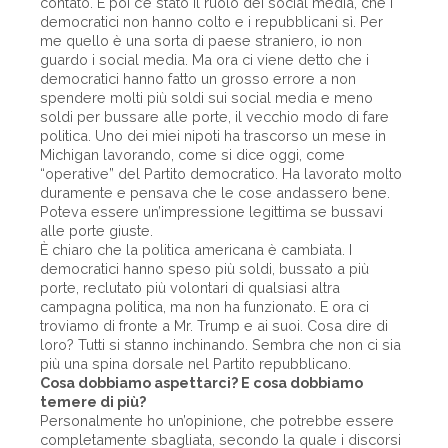
contato. E poi c’è stato il ruolo dei social media, che i
democratici non hanno colto e i repubblicani sì. Per
me quello è una sorta di paese straniero, io non
guardo i social media. Ma ora ci viene detto che i
democratici hanno fatto un grosso errore a non
spendere molti più soldi sui social media e meno
soldi per bussare alle porte, il vecchio modo di fare
politica. Uno dei miei nipoti ha trascorso un mese in
Michigan lavorando, come si dice oggi, come
“operative” del Partito democratico. Ha lavorato molto
duramente e pensava che le cose andassero bene.
Poteva essere un’impressione legittima se bussavi
alle porte giuste.
È chiaro che la politica americana è cambiata. I
democratici hanno speso più soldi, bussato a più
porte, reclutato più volontari di qualsiasi altra
campagna politica, ma non ha funzionato. E ora ci
troviamo di fronte a Mr. Trump e ai suoi. Cosa dire di
loro? Tutti si stanno inchinando. Sembra che non ci sia
più una spina dorsale nel Partito repubblicano.
Cosa dobbiamo aspettarci? E cosa dobbiamo
temere di più?
Personalmente ho un’opinione, che potrebbe essere
completamente sbagliata, secondo la quale i discorsi