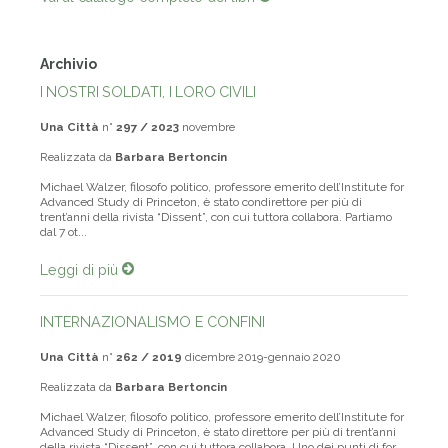
Vai al catalogo completo dei libri
Archivio
I NOSTRI SOLDATI, I LORO CIVILI
Una Città
n°
297 / 2023
novembre
Realizzata da
Barbara Bertoncin
Michael Walzer, filosofo politico, professore emerito dell’Institute for
Advanced Study di Princeton, è stato condirettore per più di
trent’anni della rivista “Dissent”, con cui tuttora collabora. Partiamo
dal 7 ot...
Leggi di più
INTERNAZIONALISMO E CONFINI
Una Città
n°
262 / 2019
dicembre 2019-gennaio 2020
Realizzata da
Barbara Bertoncin
Michael Walzer, filosofo politico, professore emerito dell’Institute for
Advanced Study di Princeton, è stato direttore per più di trent’anni