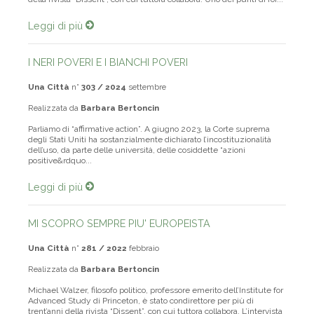
della rivista “Dissent”, con cui tuttora collabora. Uno dei punti di for...
Leggi di più
I NERI POVERI E I BIANCHI POVERI
Una Città
n°
303 / 2024
settembre
Realizzata da
Barbara Bertoncin
Parliamo di “affirmative action”. A giugno 2023, la Corte suprema
degli Stati Uniti ha sostanzialmente dichiarato l’incostituzionalità
dell’uso, da parte delle università, delle cosiddette “azioni
positive&rdquo...
Leggi di più
MI SCOPRO SEMPRE PIU' EUROPEISTA
Una Città
n°
281 / 2022
febbraio
Realizzata da
Barbara Bertoncin
Michael Walzer, filosofo politico, professore emerito dell’Institute for
Advanced Study di Princeton, è stato condirettore per più di