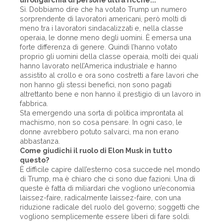
Sì. Dobbiamo dire che ha votato Trump un numero
sorprendente di lavoratori americani, però molti di
meno tra i lavoratori sindacalizzati e, nella classe
operaia, le donne meno degli uomini. È emersa una
forte differenza di genere. Quindi l’hanno votato
proprio gli uomini della classe operaia, molti dei quali
hanno lavorato nell’America industriale e hanno
assistito al crollo e ora sono costretti a fare lavori che
non hanno gli stessi benefici, non sono pagati
altrettanto bene e non hanno il prestigio di un lavoro in
fabbrica.
Sta emergendo una sorta di politica improntata al
machismo, non so cosa pensare. In ogni caso, le
donne avrebbero potuto salvarci, ma non erano
abbastanza.
Come giudichi il ruolo di Elon Musk in tutto
questo?
È difficile capire dall’esterno cosa succede nel mondo
di Trump, ma è chiaro che ci sono due fazioni. Una di
queste è fatta di miliardari che vogliono un’economia
laissez-faire, radicalmente laissez-faire, con una
riduzione radicale del ruolo del governo; soggetti che
vogliono semplicemente essere liberi di fare soldi.