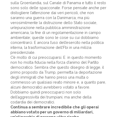
sulla Groenlandia, sul Canale di Panama e tutto il resto
sono solo delle spacconate. Forse pensate anche per
distogliere l’attenzione dai veri pericoli, che non
saranno una guerra con la Danimarca, ma più
verosimilmente la distruzione dello Stato sociale,
un’epurazione nella pubblica amministrazione
americana, la fine di un regolamentazione in campo
ambientale; queste sono le cose su cui dobbiamo
concentrarci. E ancora l’uso dell’esercito nella politica
interna, la trasformazione dell’Fbi in una milizia
presidenziale.
C’è molto di cui preoccuparsi. E in questo momento
non ho molta fiducia nella forza d’animo del Partito
democratico. Sembra che questo disegno di legge, il
primo proposto da Trump, permetta la deportazione
degli immigrati che hanno preso una multa o
commesso un qualsiasi reato minore e, a quanto pare,
alcuni democratici avrebbero votato a favore.
Dobbiamo quindi preoccuparci non solo
dell’aggressività dei trumpiani, ma anche della
codardia dei democratici.
Continua a sembrare incredibile che gli operai
abbiano votato per un governo di miliardari,
un’oligarchia di persone ultra ricche...