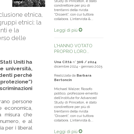
Study di Princeton, è stato
condirettore per più di
trent’anni della rivista
clusione etnica,
“Dissent”, con cui tuttora
collabora. L’intervista &...
ruppi etnici; la
ti e la
Leggi di più
verso delle
L'HANNO VOTATO
PROPRIO LORO...
Stati Uniti ha
Una Città
n°
306 / 2024
dicembre 2024 - gennaio 2025
e università,
udenti perché
Realizzata da
Barbara
Bertoncin
 protezione”)
criminazioni
Michael Walzer, filosofo
politico, professore emerito
dell’Institute for Advanced
erano persone
Study di Princeton, è stato
condirettore per più di
se economica,
trent’anni della rivista
na misura che
“Dissent”, con cui tuttora
 numero, e al
collabora. L’intervista &...
 per i liberal
Leggi di più