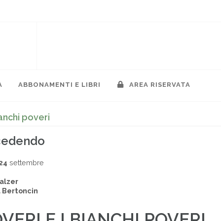
A
ABBONAMENTI E LIBRI
AREA RISERVATA
ianchi poveri
ccedendo
24
settembre
alzer
 Bertoncin
OVERI E I BIANCHI POVERI