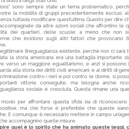
 sinistra degli Stati Uniti.
ctions” sono sempre state un tema problematico, perc
orire la mobilità di gruppi precedentemente esclusi, all
senza tuttavia modificare quest’ultima. Questo per dire ch
accompagnate da altre azioni sociali che affrontino le q
alità dei quartieri, delle scuole; a meno che non 
rme che incidono sugli altri fattori che provocano l’i
ne.
i legittimare l’ineguaglianza esistente, perché non ci sarà 
ata la storia americana era una battaglia importante da
 verso un maggiore egualitarismo, e anzi si possono in
rda alla storia dei diritti civili americani, e ai diritti di gen
scriminazione contro i neri e poi contro le donne, si poss
portanti vittorie conseguite, ma bisogna anche ric
eguaglianza sociale è cresciuta. Questa rimane una que
 modo per affrontare questa sfida sia di riconoscer
 positive, ma che forse è preferibile che queste sia
iche. E comunque è necessario mettere in campo un’agen
o che accompagnino quelle misure.
apire quel è lo spirito che ha animato queste leggi, 