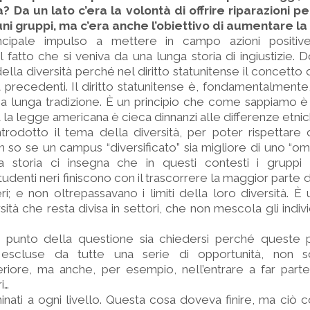
 Da un lato c’era la volontà di offrire riparazioni per 
ni gruppi, ma c’era anche l’obiettivo di aumentare la
ncipale impulso a mettere in campo azioni positive
fatto che si veniva da una lunga storia di ingiustizie. 
della diversità perché nel diritto statunitense il concetto
 precedenti. Il diritto statunitense è, fondamentalment
a lunga tradizione. È un principio che come sappiamo è s
ia la legge americana è cieca dinnanzi alle differenze etnic
trodotto il tema della diversità, per poter rispettare q
so se un campus “diversificato” sia migliore di uno “o
a storia ci insegna che in questi contesti i gruppi
tudenti neri finiscono con il trascorrere la maggior parte
neri; e non oltrepassavano i limiti della loro diversità. È
rsità che resta divisa in settori, che non mescola gli indi
 punto della questione sia chiedersi perché queste
 escluse da tutte una serie di opportunità, non so
periore, ma anche, per esempio, nell’entrare a far parte
i…
minati a ogni livello. Questa cosa doveva finire, ma ciò