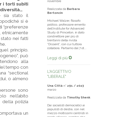
novembre
i torti subiti
 diversità…
Realizzata da
Barbara
Bertoncin
 sia stato il
Dopodiché si è
Michael Walzer, filosofo
politico, professore emerito
 di “preferenze
dell’Institute for Advanced
e, etnicamente
Study di Princeton, è stato
condirettore per più di
tato nei fatti
trent’anni della rivista
he.
“Dissent”, con cui tuttora
collabora. Partiamo dal 7 ot...
uel principio.
mogeneo”, può
Leggi di più
 tendono alla
 del tempo con
L'AGGETTIVO
 una “sectional
"LIBERALE"
vidui, o almeno
Una Città
n°
291 / 2023
 persone sono
marzo
lo nell’abito
Realizzata da
Timothy Shenk
 della polizia
Dai socialisti democratici ai
populisti di destra, con nel
 comportava un
mezzo moltissimi centristi in