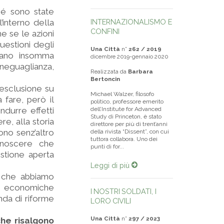
hé sono state
’interno della
INTERNAZIONALISMO E
CONFINI
e se le azioni
uestioni degli
Una Città
n°
262 / 2019
siano insomma
dicembre 2019-gennaio 2020
neguaglianza,
Realizzata da
Barbara
Bertoncin
l’esclusione su
Michael Walzer, filosofo
 fare, però il
politico, professore emerito
durre effetti
dell’Institute for Advanced
Study di Princeton, è stato
ere, alla storia
direttore per più di trent’anni
ono senz’altro
della rivista “Dissent”, con cui
tuttora collabora. Uno dei
onoscere che
punti di for...
stione aperta
Leggi di più
e che abbiamo
no economiche
I NOSTRI SOLDATI, I
da di riforme
LORO CIVILI
Una Città
n°
297 / 2023
che risalgono