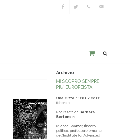
Facebook
Twitter
+39
unacitta@unacitta.o
0543
21422
Archivio
MI SCOPRO SEMPRE
PIU' EUROPEISTA
Una Città
n°
281 / 2022
febbraio
Realizzata da
Barbara
Bertoncin
Michael Walzer, filosofo
politico, professore emerito
dell’Institute for Advanced