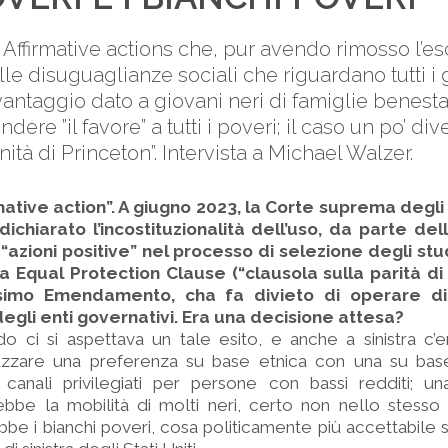
 Affirmative actions che, pur avendo rimosso l’es
le disuguaglianze sociali che riguardano tutti i g
vantaggio dato a giovani neri di famiglie benestan
dere ”il favore” a tutti i poveri; il caso un po’ di
ità di Princeton”. Intervista a Michael Walzer.
mative action”. A giugno 2023, la Corte suprema degli 
ichiarato l’incostituzionalità dell’uso, da parte dell
“azioni positive” nel processo di selezione degli st
la Equal Protection Clause (“clausola sulla parità di
simo Emendamento, cha fa divieto di operare dis
degli enti governativi. Era una decisione attesa?
o ci si aspettava un tale esito, e anche a sinistra c’
iazzare una preferenza su base etnica con una su ba
anali privilegiati per persone con bassi redditi; u
bbe la mobilità di molti neri, certo non nello stesso
e i bianchi poveri, cosa politicamente più accettabile sia