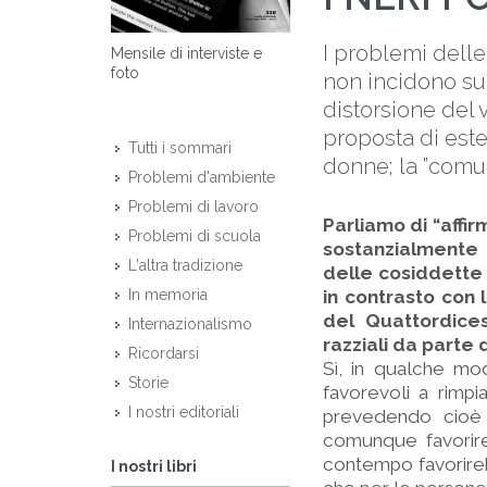
I problemi delle
Mensile di interviste e
foto
non incidono sul
distorsione del 
proposta di esten
Tutti i sommari
donne; la ”comun
Problemi d'ambiente
Problemi di lavoro
Parliamo di “affir
Problemi di scuola
sostanzialmente d
L'altra tradizione
delle cosiddette 
in contrasto con 
In memoria
del Quattordice
Internazionalismo
razziali da parte 
Ricordarsi
Sì, in qualche mod
Storie
favorevoli a rimp
I nostri editoriali
prevedendo cioè c
comunque favorire
contempo favorirebb
I nostri libri