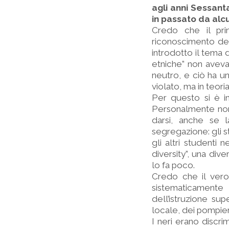
agli anni Sessanta?
in passato da alcu
Credo che il pri
riconoscimento del 
introdotto il tema 
etniche” non aveva
neutro, e ciò ha un
violato, ma in teor
Per questo si è in
Personalmente non 
darsi, anche se l
segregazione: gli s
gli altri studenti 
diversity”, una dive
lo fa poco.
Credo che il vero
sistematicamente
dell’istruzione su
locale, dei pompier
I neri erano discri