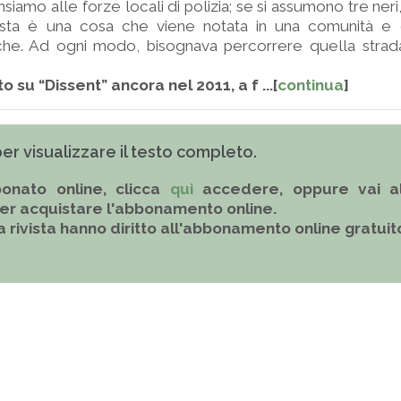
nsiamo alle forze locali di polizia; se si assumono tre ner
esta è una cosa che viene notata in una comunità e
tiche. Ad ogni modo, bisognava percorrere quella strad
to su “Dissent” ancora nel 2011, a f ...[
continua
]
 per visualizzare il testo completo.
onato online, clicca
qui
accedere, oppure vai al
er acquistare l'abbonamento online.
la rivista hanno diritto all'abbonamento online gratuit