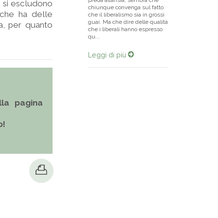
preda all’ansia, sembra che
i, si escludono
chiunque convenga sul fatto
 che ha delle
che il liberalismo sia in grossi
guai. Ma che dire delle qualità
a, per quanto
che i liberali hanno espresso
qu...
Leggi di più
la pagina
o!