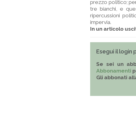
prezzo politico; pe
tre bianchi, e qu
ripercussioni poli
impervia.
In un articolo usci
Esegui il login
Se sei un abb
Abbonamenti
p
Gli abbonati al