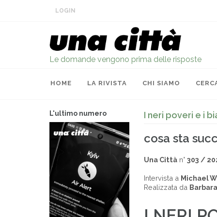
LOGIN
Le domande vengono prima delle risposte
HOME
LA RIVISTA
CHI SIAMO
CERC
L'ultimo numero
I neri poveri e i b
cosa sta su
Una Città
n°
303 / 20
Intervista a
Michael W
Realizzata da
Barbara
I NERI P