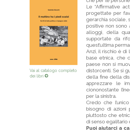
che per le persone di
Le “Affirmative a
progettate per fav
gerarchia sociale, 
positive non sono 
alloggi, della qu
supportate da rifo
quest’ultima perma
Anzi, il rischio è d
base etnica, che d
paese non si muove
distorcenti. Se si gua
Vai al catalogo completo
dei libri
della fine della di
apprezzare le im
ciononostante l’in
per la sinistra.
Credo che l’unico
bisogno di azioni
piuttosto che etn
di senso egalitari
Puoi aiutarci a c