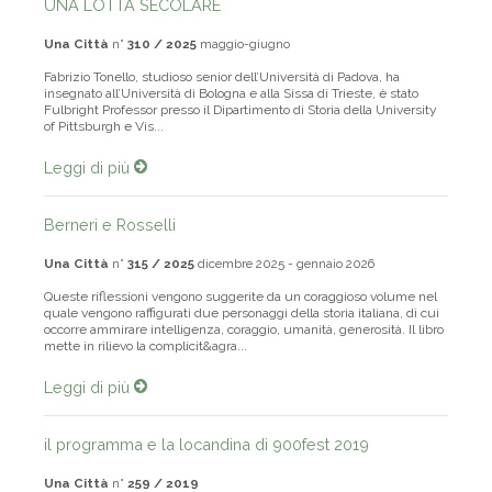
UNA LOTTA SECOLARE
Una Città
n°
310 / 2025
maggio-giugno
Fabrizio Tonello, studioso senior dell’Università di Padova, ha
insegnato all’Università di Bologna e alla Sissa di Trieste, è stato
Fulbright Professor presso il Dipartimento di Storia della University
of Pittsburgh e Vis...
Leggi di più
Berneri e Rosselli
Una Città
n°
315 / 2025
dicembre 2025 - gennaio 2026
Queste riflessioni vengono suggerite da un coraggioso volume nel
quale vengono raffigurati due personaggi della storia italiana, di cui
occorre ammirare intelligenza, coraggio, umanità, generosità. Il libro
mette in rilievo la complicit&agra...
Leggi di più
il programma e la locandina di 900fest 2019
Una Città
n°
259 / 2019