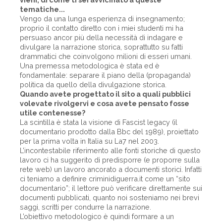
tematiche...
Vengo da una lunga esperienza di insegnamento;
proprio il contatto diretto con i miei studenti mi ha
persuaso ancor più della necessità di indagare e
divulgare la narrazione storica, soprattutto su fatti
drammatici che coinvolgono milioni di esseri umani.
Una premessa metodologica è stata ed è
fondamentale: separare il piano della (propaganda)
politica da quello della divulgazione storica.
Quando avete progettato il sito a quali pubblici
volevate rivolgervi e cosa avete pensato fosse
utile contenesse?
La scintilla è stata la visione di Fascist legacy (il
documentario prodotto dalla Bbc del 1989), proiettato
per la prima volta in Italia su La7 nel 2003.
L’incontestabile riferimento alle fonti storiche di questo
lavoro ci ha suggerito di predisporre (e proporre sulla
rete web) un lavoro ancorato a documenti storici. Infatti
ci teniamo a definire criminidiguerra.it come un “sito
documentario”; il lettore può verificare direttamente sui
documenti pubblicati, quanto noi sosteniamo nei brevi
saggi, scritti per condurre la narrazione.
L’obiettivo metodologico è quindi formare a un