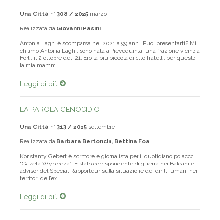
Una Città
n°
308 / 2025
marzo
Realizzata da
Giovanni Pasini
Antonia Laghi è scomparsa nel 2021 a 99 anni. Puoi presentarti? Mi
chiamo Antonia Laghi, sono nata a Pievequinta, una frazione vicino a
Forlì, il 2 ottobre del ’21. Ero la più piccola di otto fratelli, per questo
la mia mamm...
Leggi di più
LA PAROLA GENOCIDIO
Una Città
n°
313 / 2025
settembre
Realizzata da
Barbara Bertoncin, Bettina Foa
Konstanty Gebert è scrittore e giornalista per il quotidiano polacco
“Gazeta Wyborcza”. È stato corrispondente di guerra nei Balcani e
advisor del Special Rapporteur sulla situazione dei diritti umani nei
territori dell’ex ...
Leggi di più