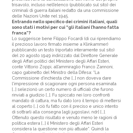
trisavolo, incluso nell’elenco (pubblicato sul sito) dei
criminali di guerra italiani redatto da una commissione
delle Nazioni Unite nel 1945.
Entrando nello specifico dei crimini italiani, quali
sono stati i motivi per cui “gli italiani l’hanno fatta
franca”?
Lo suggerisce bene Filippo Focardi (di cui riprendiamo
il prezioso lavoro firmato insieme a Klinkammer)
pubblicando un testo (riportato interamente sul sito)
del 20 agosto 1949 indirizzato dal Direttore Generale
degli Affari politici del Ministero degli Affari Esteri,
conte Vittorio Zoppi, all’ammiraglio Franco Zannoni,
capo gabinetto del Ministro della Difesa: “La
Commissione d’inchiesta che […] non doveva dare
l'impressione di scagionare ogni persona esaminata
[…] selezionò un certo numero di ufficiali che furono
rinviati a giudizio […]. Fu spiccato nei loro confronti
mandato di cattura, ma fu dato loro il tempo di mettersi
al coperto […] ciò fu fatto con il preciso e unico intento
di sottrarli alla consegna [agli jugoslavi, ndr] […].
Ottenuto questo risultato e venuto meno le ragioni di
politica estera […] il Ministero degli Affari Esteri
considera la questione non più attuale”. Quindi la