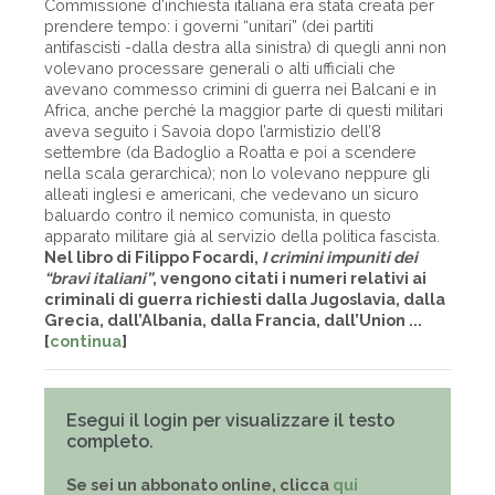
Commissione d’inchiesta italiana era stata creata per
prendere tempo: i governi “unitari” (dei partiti
antifascisti -dalla destra alla sinistra) di quegli anni non
volevano processare generali o alti ufficiali che
avevano commesso crimini di guerra nei Balcani e in
Africa, anche perché la maggior parte di questi militari
aveva seguito i Savoia dopo l’armistizio dell’8
settembre (da Badoglio a Roatta e poi a scendere
nella scala gerarchica); non lo volevano neppure gli
alleati inglesi e americani, che vedevano un sicuro
baluardo contro il nemico comunista, in questo
apparato militare già al servizio della politica fascista.
Nel libro di Filippo Focardi,
I crimini impuniti dei
“bravi italiani”
, vengono citati i numeri relativi ai
criminali di guerra richiesti dalla Jugoslavia, dalla
Grecia, dall’Albania, dalla Francia, dall’Union ...
[
continua
]
Esegui il login per visualizzare il testo
completo.
Se sei un abbonato online, clicca
qui