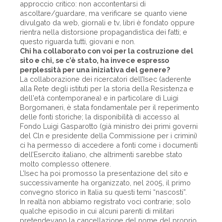
approccio critico: non accontentarsi di
ascoltare/guardare, ma verificare se quanto viene
divulgato da web, giornali e tv, libri è fondato oppure
rientra nella distorsione propagandistica dei fatti; e
questo riguarda tutti, giovani e non.
Chi ha collaborato con voi per la costruzione del
sito e chi, se c’è stato, ha invece espresso
perplessità per una iniziativa del genere?
La collaborazione dei ricercatori dell’Isec (aderente
alla Rete degli istituti per la storia della Resistenza e
dell'età contemporanea) e in particolare di Luigi
Borgomaneri, è stata fondamentale per il reperimento
delle fonti storiche; la disponibilità di accesso al
Fondo Luigi Gasparotto (già ministro dei primi governi
del Cln e presidente della Commissione per i crimini)
ci ha permesso di accedere a fonti come i documenti
dell’Esercito italiano, che altrimenti sarebbe stato
molto complesso ottenere.
L’Isec ha poi promosso la presentazione del sito e
successivamente ha organizzato, nel 2005, il primo
convegno storico in Italia su questi temi “nascosti”.
In realtà non abbiamo registrato voci contrarie; solo
qualche episodio in cui alcuni parenti di militari
pretendevano la cancellazione del nome del proprio