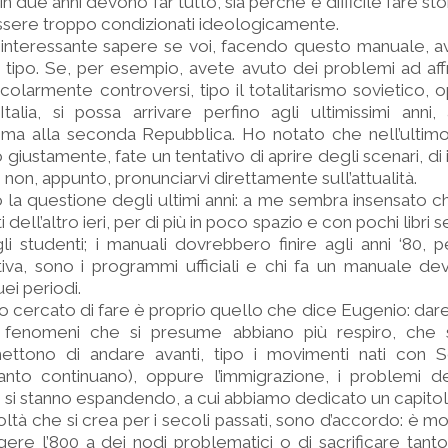
n due anni devono far tutto, sia perché è difficile fare st
essere troppo condizionati ideologicamente.
interessante sapere se voi, facendo questo manuale, av
o tipo. Se, per esempio, avete avuto dei problemi ad aff
icolarmente controversi, tipo il totalitarismo sovietico, 
talia, si possa arrivare perfino agli ultimissimi anni, 
ima alla seconda Repubblica. Ho notato che nell’ultimo
ustamente, fate un tentativo di aprire degli scenari, di 
 non, appunto, pronunciarvi direttamente sull’attualità.
 la questione degli ultimi anni: a me sembra insensato c
tti dell’altro ieri, per di più in poco spazio e con pochi libri
i studenti; i manuali dovrebbero finire agli anni ‘80, p
ttativa, sono i programmi ufficiali e chi fa un manuale
ei periodi.
cercato di fare è proprio quello che dice Eugenio: dare 
ai fenomeni che si presume abbiano più respiro, che si
omettono di andare avanti, tipo i movimenti nati con S
ntanto continuano), oppure l’immigrazione, i problemi d
he si stanno espandendo, a cui abbiamo dedicato un capitol
oltà che si crea per i secoli passati, sono d’accordo: è mo
ingere l’800 a dei nodi problematici o di sacrificare ta