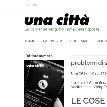
LOGIN
Le domande vengono prima delle risposte
HOME
LA RIVISTA
CHI SIAMO
CERC
L'ultimo numero
problemi di s
Una Città
n°
94 / 200
Intervista a
Anna Brav
Realizzata da
Vicky F
LE COSE