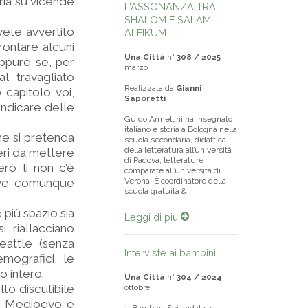
oria su vicende
L'ASSONANZA TRA
SHALOM E SALAM
ete avvertito
ALEIKUM
rontare alcuni
Una Città
n°
308 / 2025
oppure se, per
marzo
al travagliato
Realizzata da
Gianni
 capitolo voi,
Saporetti
indicare delle
Guido Armellini ha insegnato
italiano e storia a Bologna nella
he si pretenda
scuola secondaria, didattica
della letteratura all’università
 seri da mettere
di Padova, letterature
erò lì non c’è
comparate all’università di
 deve comunque
Verona. È coordinatore della
scuola gratuita &...
più spazio sia
Leggi di più
 riallacciano
eattle (senza
Interviste ai bambini
emografici, le
o intero.
Una Città
n°
304 / 2024
lto discutibile
ottobre
nto Medioevo e