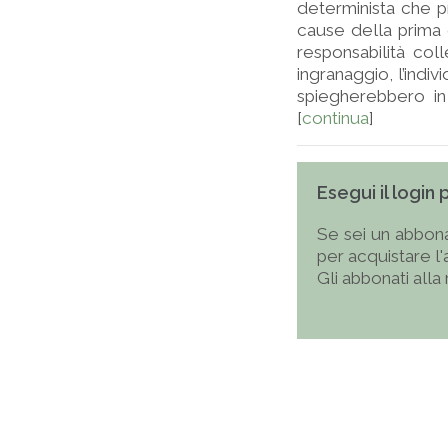
determinista che pr
cause della prima 
responsabilità coll
ingranaggio, l’indi
spiegherebbero in
[
continua
]
Esegui il login
Se sei un abbona
per acquistare l
Gli abbonati alla