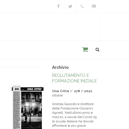
Facebook
Twitter
+39
unacitta@unacitta.o
0543
21422
Archivio
RECLUTAMENTO E
FORMAZIONE INIZIALE
Una Città
n°
278 / 2021
ottobre
Andrea Gavosto è direttore
della Fondazione Giovanni
Agnelli. Nell’ultimo anno e
mezzo, a causa del Covid-19,
la scuola italiana ha dovuto
affrontare la più grave