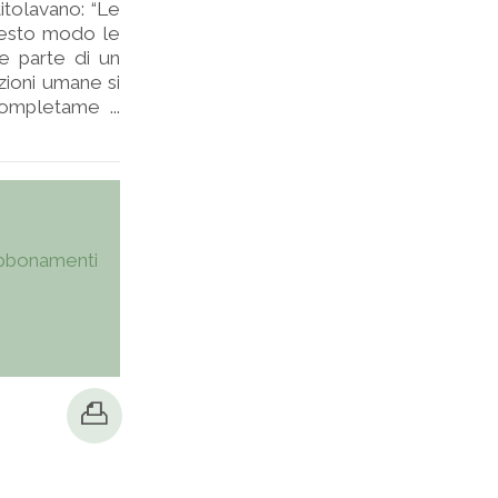
titolavano: “Le
questo modo le
be parte di un
azioni umane si
ompletame ...
bbonamenti