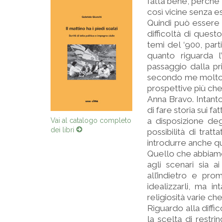
fatta bene, perché i
così vicine senza 
Quindi può essere 
difficoltà di quest
temi del ‘900, part
quanto riguarda l’I
passaggio dalla pr
secondo me molto gi
prospettive più che
Anna Bravo. Intanto
di fare storia sui fa
a disposizione degl
Vai al catalogo completo
possibilità di tra
dei libri
introdurre anche qu
Quello che abbiamo 
agli scenari sia 
all’indietro e pr
idealizzarli, ma i
religiosità varie c
Riguardo alla diffic
la scelta di restr