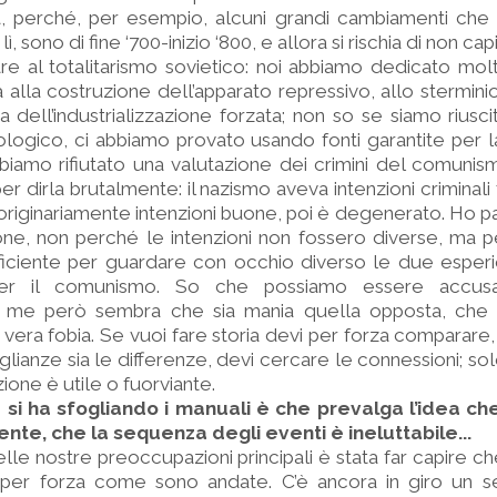
, perché, per esempio, alcuni grandi cambiamenti che 
sono di fine ‘700-inizio ‘800, e allora si rischia di non capi
re al totalitarismo sovietico: noi abbiamo dedicato mo
a alla costruzione dell’apparato repressivo, allo sterminio
a dell’industrializzazione forzata; non so se siamo riusc
logico, ci abbiamo provato usando fonti garantite per la
iamo rifiutato una valutazione dei crimini del comunis
per dirla brutalmente: il nazismo aveva intenzioni criminali fin
iginariamente intenzioni buone, poi è degenerato. Ho p
zione, non perché le intenzioni non fossero diverse, ma
ficiente per guardare con occhio diverso le due esperi
per il comunismo. So che possiamo essere accus
 a me però sembra che sia mania quella opposta, che
era fobia. Se vuoi fare storia devi per forza comparare,
glianze sia le differenze, devi cercare le connessioni; so
ione è utile o fuorviante.
 si ha sfogliando i manuali è che prevalga l’idea c
te, che la sequenza degli eventi è ineluttabile...
le nostre preoccupazioni principali è stata far capire c
per forza come sono andate. C’è ancora in giro un 