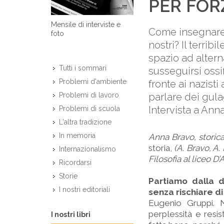
PER FORZ
Mensile di interviste e
Come insegnare s
foto
nostri? Il terri
spazio ad altern
Tutti i sommari
susseguirsi ossi
Problemi d'ambiente
fronte ai nazist
parlare dei gula
Problemi di lavoro
Intervista a Ann
Problemi di scuola
L'altra tradizione
In memoria
Anna Bravo, storica
storia,
(A. Bravo, A.
Internazionalismo
Filosofia al liceo D’
Ricordarsi
Storie
Partiamo dalla di
I nostri editoriali
senza rischiare di
Eugenio Gruppi. 
perplessità e resis
I nostri libri