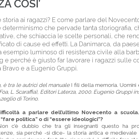
A COSI’
toria ai ragazzi? E come parlare del Novecento 
bile determinismo che pervade tanta storiografia, 
ative, che schiaccia le scelte personali, che rend
ficato di cause ed effetti. La Danimarca, da paese 
i a esempio luminoso di resistenza civile alla ba
g e perché è giusto far lavorare i ragazzi sulle 
a Bravo e a Eugenio Gruppi.
, è tra le autrici del manuale
I fili della memoria. Uomini
 Foa, L. Scaraffia), Editori Laterza, 2000. Eugenio Gruppi i
Azeglio di Torino.
fficoltà a parlare dell’ultimo Novecento a scuola.
 “fare politica” o di “essere ideologici”?
Non c’è dubbio che tra gli insegnanti questo ha pr
tenze, sia perché -si dice- la storia antica e medievale