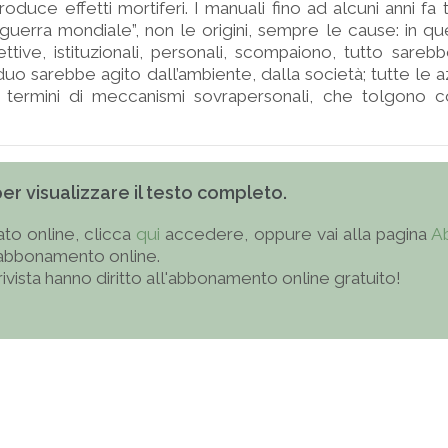
oduce effetti mortiferi. I manuali fino ad alcuni anni fa 
guerra mondiale”, non le origini, sempre le cause: in 
ettive, istituzionali, personali, scompaiono, tutto sareb
viduo sarebbe agito dall’ambiente, dalla società; tutte le 
 termini di meccanismi sovrapersonali, che tolgono c
 per visualizzare il testo completo.
to online, clicca
qui
accedere, oppure vai alla pagina
A
'abbonamento online.
 rivista hanno diritto all'abbonamento online gratuito!