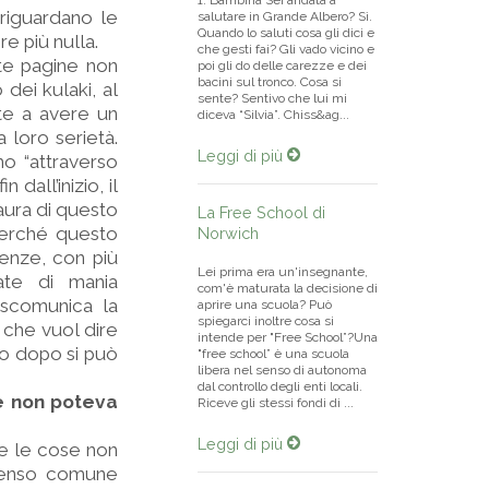
1. Bambina Sei andata a
riguardano le
salutare in Grande Albero? Sì.
Quando lo saluti cosa gli dici e
re più nulla.
che gesti fai? Gli vado vicino e
lte pagine non
poi gli do delle carezze e dei
bacini sul tronco. Cosa si
 dei kulaki, al
sente? Sentivo che lui mi
ite a avere un
diceva “Silvia”. Chiss&ag...
 loro serietà.
Leggi di più
mo “attraverso
 dall’inizio, il
aura di questo
La Free School di
 perché questo
Norwich
enze, con più
Lei prima era un'insegnante,
ate di mania
com'è maturata la decisione di
 scomunica la
aprire una scuola? Può
spiegarci inoltre cosa si
 che vuol dire
intende per "Free School”?Una
lo dopo si può
"free school” è una scuola
libera nel senso di autonoma
dal controllo degli enti locali.
he non poteva
Riceve gli stessi fondi di ...
Leggi di più
he le cose non
senso comune