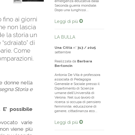
emergenza educativa dalla
Seconda guerra mondiale.
Dopo una lunghissi...
fino ai giorni
Leggi di più
che non lascia
e la storia un
LA BULLA
“sdraiato” di
Una Città
n°
313 / 2025
rbarie. Come
settembre
comparazioni.
Realizzata da
Barbara
Bertoncin
Antonia De Vita è professora
associata di Pedagogia
 e donne nella
Generale e Sociale presso il
nsegna Storia e
Dipartimento di Scienze
umane dell’Università di
Verona. Nel suo lavoro di
ricerca si occupa di pensiero
femminile, educazione di
 E’ possibile
genere, cittadinanza eco...
ovocato varie
Leggi di più
 non viene più