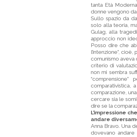
tanta Età Moderna
donne vengono da lì, 
Sullo spazio da da
solo alla teoria, m
Gulag, alla tragedi
approccio non ideo
Posso dire che abb
l’intenzione”, cioè, 
comunismo aveva or
criterio di valuta
non mi sembra suf
“comprensione” 
comparativistica,
comparazione, una v
cercare sia le somi
dire se la comparaz
L’impressione che
andare diversamen
Anna Bravo. Una del
dovevano andare 