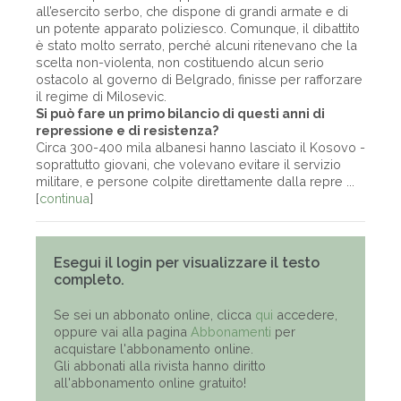
all’esercito serbo, che dispone di grandi armate e di
un potente apparato poliziesco. Comunque, il dibattito
è stato molto serrato, perché alcuni ritenevano che la
scelta non-violenta, non costituendo alcun serio
ostacolo al governo di Belgrado, finisse per rafforzare
il regime di Milosevic.
Si può fare un primo bilancio di questi anni di
repressione e di resistenza?
Circa 300-400 mila albanesi hanno lasciato il Kosovo -
soprattutto giovani, che volevano evitare il servizio
militare, e persone colpite direttamente dalla repre ...
[
continua
]
Esegui il login per visualizzare il testo
completo.
Se sei un abbonato online, clicca
qui
accedere,
oppure vai alla pagina
Abbonamenti
per
acquistare l'abbonamento online.
Gli abbonati alla rivista hanno diritto
all'abbonamento online gratuito!