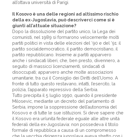
all’ottava università di Parigi.
Il Kosovo è una delle regioni ad altissimo rischio
della ex-Jugoslavia, può descriverci come si è
giunti all’attuale situazione?
Dopo la dissoluzione del partito unico, la Lega dei
comunisti, nel 1989 si formarono velocemente molti
partiti politici in vista delle elezioni del ’90 e del ’91: il
partito socialdemocratico, il partito democristiano, il
partito repubblicano. Insieme ai partiti apparvero
anche i sindacati liberi, che, ben presto, divennero, a
seguito di massicci licenziamenti, sindacati di
disoccupati; apparvero anche molte associazioni
umanitarie, tra cui il Consiglio dei Diritti dell’Uomo. A
fronte di tutto questo restavano, intatti, l’esercito, la
polizia, l’apparato repressivo della Serbia.
Tutto precipita il 5 luglio 1990, quando il presidente
Milosevic, mediante un decreto del parlamento di
Serbia, impone la soppressione dell’autonomia del
Kosovo e di tutte le sue istituzioni. Si deve sapere che
il Kosovo era un’unità federale eguale alle altre unità
federali della ex-Jugoslavia: non possedeva il titolo
formale di repubblica a causa di un compromesso
che la vecchia dirigenza jugoslava aveva stretto con i