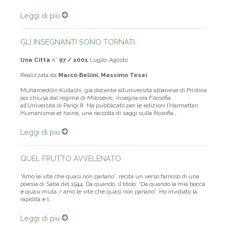
edizioni l’Harmattan, Humanisme et haine, una raccolta di sagg...
Leggi di più
GLI INSEGNANTI SONO TORNATI...
Una Città
n°
97 / 2001
Luglio-Agosto
Realizzata da
Marco Bellini, Massimo Tesei
Muhameddin Kullashi, già docente all’università albanese di Pristina
poi chiusa dal regime di Milosevic, insegna ora Filosofia
all’Università di Parigi 8. Ha pubblicato per le edizioni l’Harmattan,
Humanisme et haine, una raccolta di saggi sulla filosofia...
Leggi di più
QUEL FRUTTO AVVELENATO
“Amo le vite che quasi non parlano”, recita un verso famoso di una
poesia di Saba del 1944. Da quando, il titolo: “Da quando la mia bocca
è quasi muta / amo le vite che quasi non parlano”. Ho invidiato la
rapidità e l...
Leggi di più