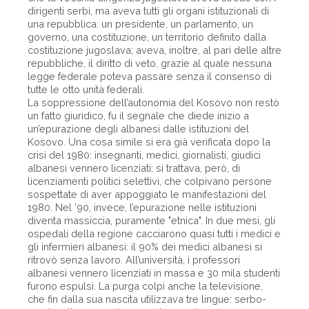
dirigenti serbi, ma aveva tutti gli organi istituzionali di
una repubblica: un presidente, un parlamento, un
governo, una costituzione, un territorio definito dalla
costituzione jugoslava; aveva, inoltre, al pari delle altre
repubbliche, il diritto di veto, grazie al quale nessuna
legge federale poteva passare senza il consenso di
tutte le otto unità federali.
La soppressione dell’autonomia del Kosovo non restò
un fatto giuridico, fu il segnale che diede inizio a
un’epurazione degli albanesi dalle istituzioni del
Kosovo. Una cosa simile si era già verificata dopo la
crisi del 1980: insegnanti, medici, giornalisti, giudici
albanesi vennero licenziati; si trattava, però, di
licenziamenti politici selettivi, che colpivano persone
sospettate di aver appoggiato le manifestazioni del
1980. Nel ’90, invece, l’epurazione nelle istituzioni
diventa massiccia, puramente "etnica". In due mesi, gli
ospedali della regione cacciarono quasi tutti i medici e
gli infermieri albanesi: il 90% dei medici albanesi si
ritrovò senza lavoro. All’università, i professori
albanesi vennero licenziati in massa e 30 mila studenti
furono espulsi. La purga colpì anche la televisione,
che fin dalla sua nascita utilizzava tre lingue: serbo-