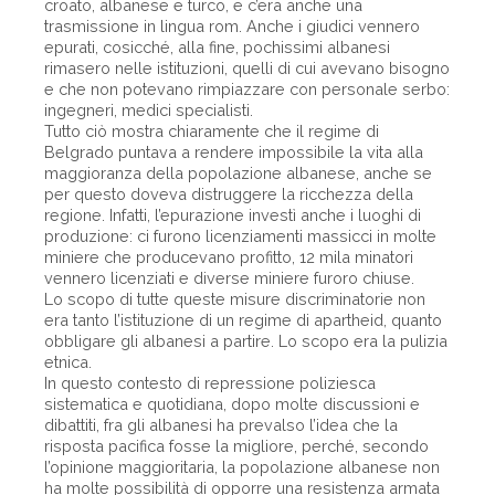
croato, albanese e turco, e c’era anche una
trasmissione in lingua rom. Anche i giudici vennero
epurati, cosicché, alla fine, pochissimi albanesi
rimasero nelle istituzioni, quelli di cui avevano bisogno
e che non potevano rimpiazzare con personale serbo:
ingegneri, medici specialisti.
Tutto ciò mostra chiaramente che il regime di
Belgrado puntava a rendere impossibile la vita alla
maggioranza della popolazione albanese, anche se
per questo doveva distruggere la ricchezza della
regione. Infatti, l’epurazione investì anche i luoghi di
produzione: ci furono licenziamenti massicci in molte
miniere che producevano profitto, 12 mila minatori
vennero licenziati e diverse miniere furoro chiuse.
Lo scopo di tutte queste misure discriminatorie non
era tanto l’istituzione di un regime di apartheid, quanto
obbligare gli albanesi a partire. Lo scopo era la pulizia
etnica.
In questo contesto di repressione poliziesca
sistematica e quotidiana, dopo molte discussioni e
dibattiti, fra gli albanesi ha prevalso l’idea che la
risposta pacifica fosse la migliore, perché, secondo
l’opinione maggioritaria, la popolazione albanese non
ha molte possibilità di opporre una resistenza armata